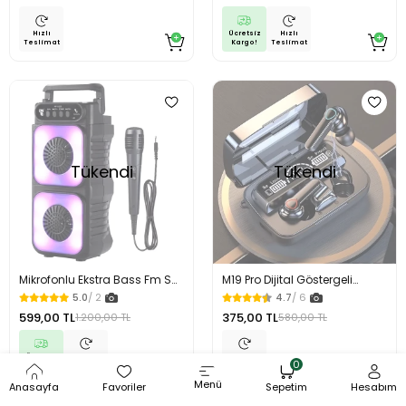
Ücretsiz
Hızlı
Hızlı
Kargo!
Teslimat
Teslimat
Tükendi
Tükendi
Mikrofonlu Ekstra Bass Fm Sd
M19 Pro Dijital Göstergeli
Bluetooth Hoparlör
Bluetooth Kulaklık
5.0
/ 2
4.7
/ 6
599,00 TL
375,00 TL
1.200,00 TL
580,00 TL
Ücretsiz
Hızlı
Hızlı
0
Kargo!
Teslimat
Teslimat
Menü
Anasayfa
Favoriler
Sepetim
Hesabım