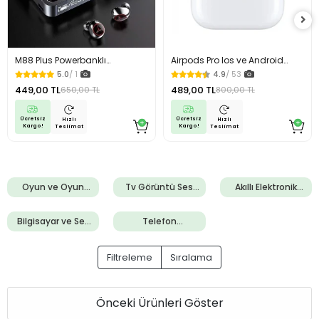
M88 Plus Powerbanklı
Airpods Pro Ios ve Android
Bluetooth Kulaklık HD Ses
Bluetooth Kulaklık
5.0
/ 1
4.9
/ 53
449,00 TL
489,00 TL
650,00 TL
800,00 TL
Ücretsiz
Ücretsiz
Hızlı
Hızlı
Kargo!
Kargo!
Teslimat
Teslimat
Oyun ve Oyun
Tv Görüntü Ses
Akıllı Elektronik
Konsolları
Sistemleri
Aletler
Bilgisayar ve Ses
Telefon
Sistemleri
Aksesuarları
Filtreleme
Sıralama
Önceki Ürünleri Göster