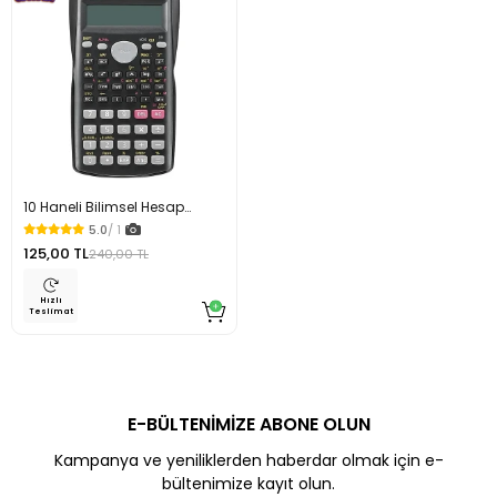
10 Haneli Bilimsel Hesap
Makinesi 240 Fonksiyonlu
5.0
/ 1
125,00 TL
240,00 TL
Hızlı
Teslimat
E-BÜLTENİMİZE ABONE OLUN
Kampanya ve yeniliklerden haberdar olmak için e-
bültenimize kayıt olun.