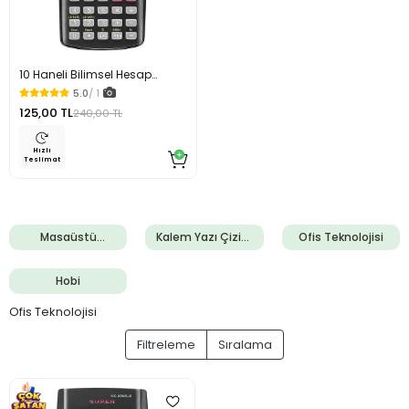
10 Haneli Bilimsel Hesap
Makinesi 240 Fonksiyonlu
5.0
/ 1
125,00 TL
240,00 TL
Hızlı
Teslimat
Masaüstü
Kalem Yazı Çizim
Ofis Teknolojisi
Gereçleri
Gereçleri
Hobi
Ofis Teknolojisi
Filtreleme
Sıralama