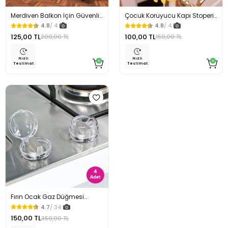
Merdiven Balkon İçin Güvenlik
Çocuk Koruyucu Kapı Stoperi
Filesi 250 x 80 Cm
4 Lü Set
4.8
/ 4
4.8
/ 4
125,00 TL
100,00 TL
200,00 TL
150,00 TL
Hızlı
Hızlı
Teslimat
Teslimat
Fırın Ocak Gaz Düğmesi
Güvenlik Kapağı 4 Lü
4.7
/ 34
150,00 TL
350,00 TL