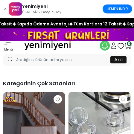
Yenimiyeni
×
HEMEN İNDİR
ÜCRETSİZ • Google Play
sit
Kapıda Ödeme Avantajı
Tüm Kartlara 12 Taksit
Kapıd
0
Menü
Ara
Kategorinin Çok Satanları