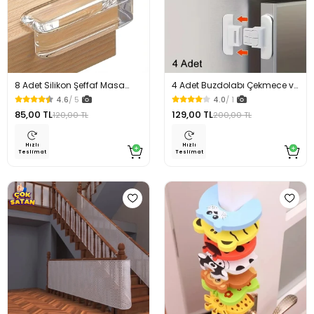
8 Adet Silikon Şeffaf Masa
4 Adet Buzdolabı Çekmece ve
Kenarı Koruma Aparatı
Dolap Kapağı Çocuk Kilidi
4.6
/ 5
4.0
/ 1
85,00 TL
129,00 TL
120,00 TL
200,00 TL
Hızlı
Hızlı
Teslimat
Teslimat