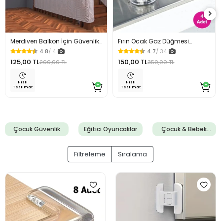
Merdiven Balkon İçin Güvenlik
Fırın Ocak Gaz Düğmesi
Filesi 250 x 80 Cm
Güvenlik Kapağı 4 Lü
4.8
/ 4
4.7
/ 34
125,00 TL
150,00 TL
200,00 TL
350,00 TL
Hızlı
Hızlı
Teslimat
Teslimat
Çocuk Güvenlik
Eğitici Oyuncaklar
Çocuk & Bebek
Eşyaları
Filtreleme
Sıralama