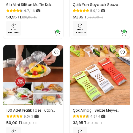
6 Lı Mini Silikon Muffin Kek
Çelik Yan Soyacak Sebze
Kalıbı
Domates Patates Soyacağı
4.7
/ 16
5.0
/ 2
59,95 TL
59,95 TL
120,00 TL
120,00 TL
Hızlı
Hızlı
Teslimat
Teslimat
100 Adet Pratik Taze Tutan
Çok Amaçlı Sebze Meyve
Tencere Tabak Bonesi
Dilimleyici
5.0
/ 3
4.8
/ 4
50,00 TL
33,95 TL
100,00 TL
60,00 TL