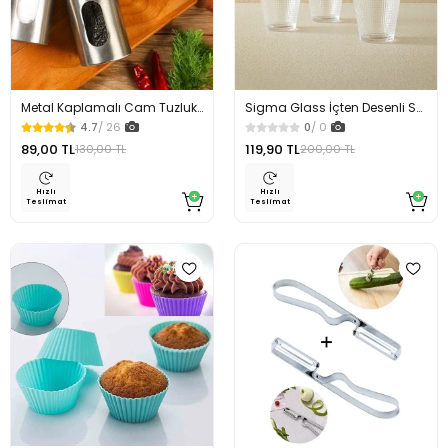
Metal Kaplamalı Cam Tuzluk
Sigma Glass İçten Desenli Su
Biberlik Baharatlık
Bardağı 3 Lü Set
4.7
/ 26
0
/ 0
89,00 TL
119,90 TL
130,00 TL
200,00 TL
Hızlı
Hızlı
Teslimat
Teslimat