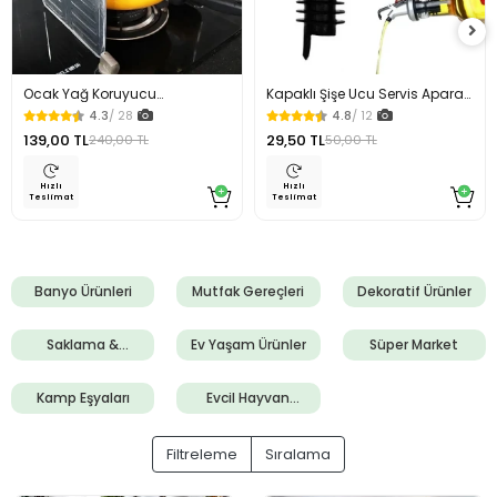
Ocak Yağ Koruyucu
Kapaklı Şişe Ucu Servis Aparatı
Alüminyum Levha 32.5 x 84
Yağdanlık Tıpa
4.3
/ 28
4.8
/ 12
Cm
139,00 TL
29,50 TL
240,00 TL
50,00 TL
Hızlı
Hızlı
Teslimat
Teslimat
Banyo Ürünleri
Mutfak Gereçleri
Dekoratif Ürünler
Saklama &
Ev Yaşam Ürünler
Süper Market
Düzenleme
Ürünleri
Kamp Eşyaları
Evcil Hayvan
Ürünleri
Filtreleme
Sıralama