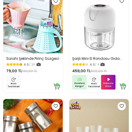
Sürahi Şeklinde Pirinç Süzgeci
Şarjlı Mini El Rondosu Gıda
Doğrayıcı 3 Bıçaklı
4.5
/ 35
4.0
/ 4
79,00 TL
459,00 TL
130,00 TL
800,00 TL
Ücretsiz
Videolu
Hızlı
Hızlı
Kargo!
Ürün
Teslimat
Teslimat