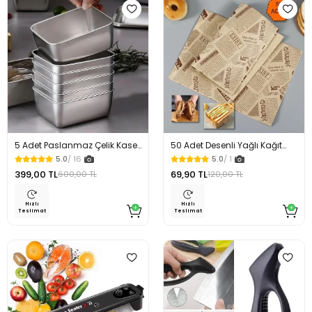
5 Adet Paslanmaz Çelik Kase
50 Adet Desenli Yağlı Kağıt
Çelik Kamp Yemek Tabağı
Vintage Gazete Sunum
5.0
/ 16
5.0
/ 1
Kağıdı Servis Kağıdı
399,00 TL
69,90 TL
600,00 TL
120,00 TL
Hızlı
Hızlı
Teslimat
Teslimat