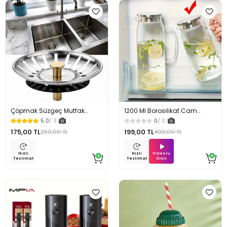
Çöpmak Süzgeç Mutfak
1200 Ml Borosilikat Cam
Lavabo Sifon Gider Metal Tıpa
Sürahi
5.0
/ 3
0
/ 0
Süzgeci 8 cm
175,00 TL
199,00 TL
250,00 TL
400,00 TL
Videolu
Hızlı
Hızlı
Ürün
Teslimat
Teslimat