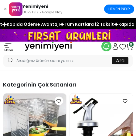
Yenimiyeni
×
HEMEN İNDİR
ÜCRETSİZ • Google Play
me Avantajı
Tüm Kartlara 12 Taksit
Kapıda Ödeme Avanta
0
Menü
Ara
Kategorinin Çok Satanları