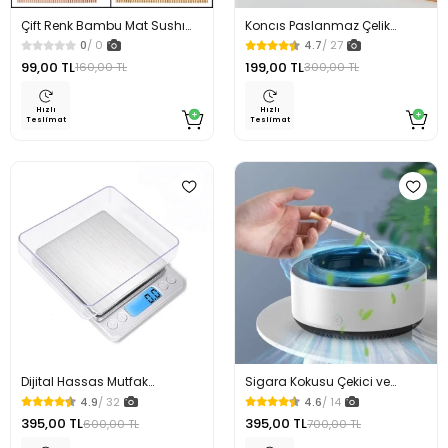
Çift Renk Bambu Mat Sushı
Koncıs Paslanmaz Çelik
Sarma Hasırı Sushi Matı 44 x
Sarımsak Ezici Sarımsak Presi
0
/ 0
4.7
/ 27
30 Cm
99,00 TL
199,00 TL
160,00 TL
300,00 TL
Hızlı
Hızlı
Teslimat
Teslimat
Dijital Hassas Mutfak
Sigara Kokusu Çekici ve
Kuyumcu Terazisi 2000 Gr
Duman Giderici Küllük
4.9
/ 32
4.6
/ 14
395,00 TL
395,00 TL
600,00 TL
700,00 TL