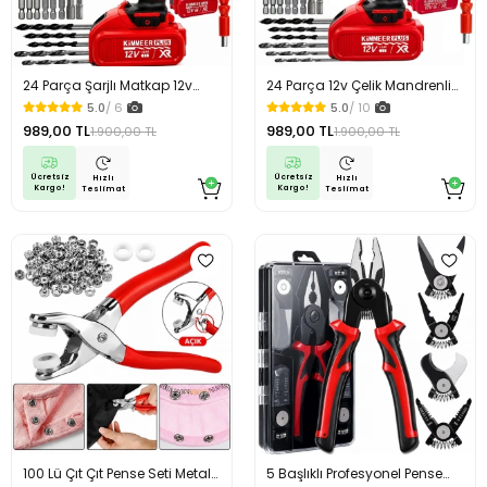
24 Parça Şarjlı Matkap 12v
24 Parça 12v Çelik Mandrenli
Çelik Mandrenli Çift Akülü
Çift Akülü Şarjlı Matkap Akülü
5.0
/ 6
5.0
/ 10
Vidalama Matkap Seti
Vidalama Matkap Seti
989,00 TL
989,00 TL
1.900,00 TL
1.900,00 TL
Ücretsiz
Ücretsiz
Hızlı
Hızlı
Kargo!
Kargo!
Teslimat
Teslimat
100 Lü Çıt Çıt Pense Seti Metal
5 Başlıklı Profesyonel Pense