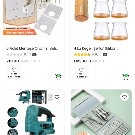
6 Adet Menteşe Onarım Seti
4 Lü Keçeli Şeffaf Silikon
Menteşe Tamir Kiti Paslanmaz
Sandalye Ayağı Koruyucu
0
/ 0
4.8
/ 8
Menteşe Tamir Aparatı
Çizdirmez
219,00 TL
145,00 TL
350,00 TL
240,00 TL
Hızlı
Hızlı
Teslimat
Teslimat