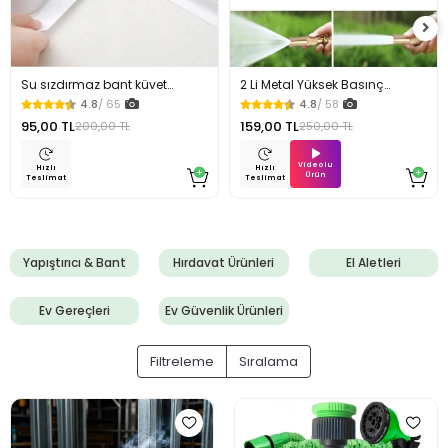
Su sızdırmaz bant küvet
2 Li Metal Yüksek Basınç
Tezgah tamir bandı
Yağmurlamalı Hortum Ucu
4.8
/ 65
4.8
/ 58
95,00 TL
159,00 TL
200,00 TL
250,00 TL
Videolu
Hızlı
Hızlı
Ürün
Teslimat
Teslimat
Yapıştırıcı & Bant
Hırdavat Ürünleri
El Aletleri
Ev Gereçleri
Ev Güvenlik Ürünleri
Filtreleme
Sıralama