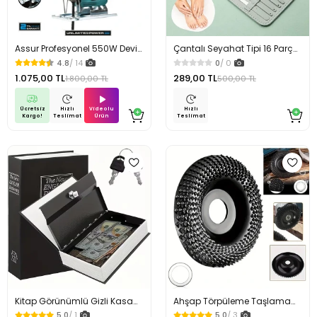
Assur Profesyonel 550W Devir
Çantalı Seyahat Tipi 16 Parça
Ayarlı Dekupaj Testere
Manikür Pedikür Seti
4.8
/ 14
0
/ 0
Makinesi
1.075,00 TL
289,00 TL
1.800,00 TL
500,00 TL
Ücretsiz
Videolu
Hızlı
Hızlı
Kargo!
Ürün
Teslimat
Teslimat
Kitap Görünümlü Gizli Kasa
Ahşap Törpüleme Taşlama
Metal Kilitli Güvenlik Kutusu
Diski Ahşap Eğe Diski 115 mm
5.0
/ 1
5.0
/ 3