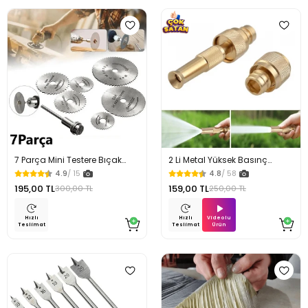
7 Parça Mini Testere Bıçak
2 Li Metal Yüksek Basınç
Ahşap Alüminyum Kesici
Yağmurlamalı Hortum Ucu
4.9
/ 15
4.8
/ 58
195,00 TL
159,00 TL
300,00 TL
250,00 TL
Videolu
Hızlı
Hızlı
Ürün
Teslimat
Teslimat