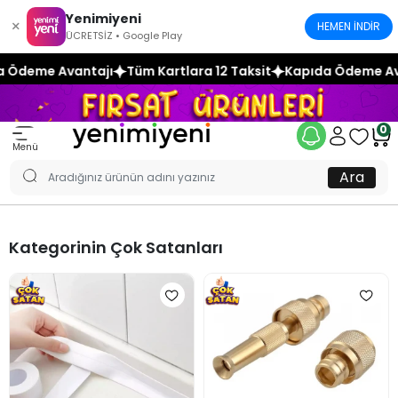
Yenimiyeni
×
HEMEN İNDİR
ÜCRETSİZ • Google Play
tajı
Tüm Kartlara 12 Taksit
Kapıda Ödeme Avantajı
Tüm K
0
Menü
Ara
Kategorinin Çok Satanları