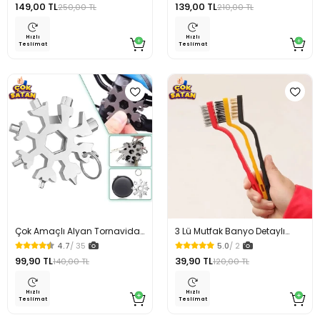
149,00 TL
139,00 TL
250,00 TL
210,00 TL
Hızlı
Hızlı
Teslimat
Teslimat
Çok Amaçlı Alyan Tornavida
3 Lü Mutfak Banyo Detaylı
Kar Tanesi Anahtarlık
Temizlik Tel Fırçası
4.7
/ 35
5.0
/ 2
99,90 TL
39,90 TL
140,00 TL
120,00 TL
Hızlı
Hızlı
Teslimat
Teslimat