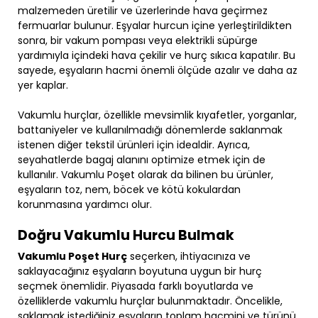
malzemeden üretilir ve üzerlerinde hava geçirmez
fermuarlar bulunur. Eşyalar hurcun içine yerleştirildikten
sonra, bir vakum pompası veya elektrikli süpürge
yardımıyla içindeki hava çekilir ve hurç sıkıca kapatılır. Bu
sayede, eşyaların hacmi önemli ölçüde azalır ve daha az
yer kaplar.
Vakumlu hurçlar, özellikle mevsimlik kıyafetler, yorganlar,
battaniyeler ve kullanılmadığı dönemlerde saklanmak
istenen diğer tekstil ürünleri için idealdir. Ayrıca,
seyahatlerde bagaj alanını optimize etmek için de
kullanılır. Vakumlu Poşet olarak da bilinen bu ürünler,
eşyaların toz, nem, böcek ve kötü kokulardan
korunmasına yardımcı olur.
Doğru Vakumlu Hurcu Bulmak
Vakumlu Poşet Hurç
seçerken, ihtiyacınıza ve
saklayacağınız eşyaların boyutuna uygun bir hurç
seçmek önemlidir. Piyasada farklı boyutlarda ve
özelliklerde vakumlu hurçlar bulunmaktadır. Öncelikle,
saklamak istediğiniz eşyaların toplam hacmini ve türünü