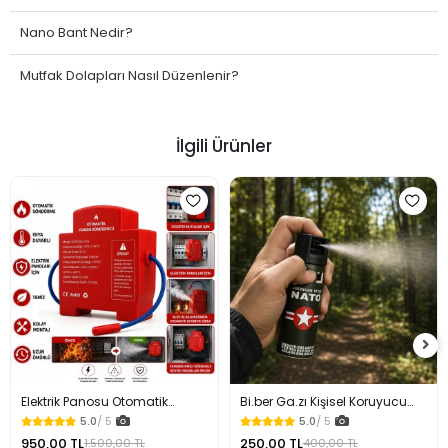
Nano Bant Nedir?
Mutfak Dolapları Nasıl Düzenlenir?
İlgili Ürünler
Elektrik Panosu Otomatik
Bi.ber Ga.zı Kişisel Koruyucu
Yangın Söndürücü Isıya
Ekipman Savunma İçin
5.0
/ 5
5.0
/ 5
Duyarlı Sigorta Kutusu Yangın
950,00 TL
250,00 TL
1.500,00 TL
400,00 TL
Söndürme Cihazı