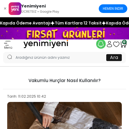
Yenimiyeni
×
HEMEN İNDİR
ÜCRETSİZ • Google Play
 Ödeme Avantajı
Tüm Kartlara 12 Taksit
Kapıda Ödeme Av
0
Menü
Ara
Vakumlu Hurçlar Nasıl Kullanılır?
Tarih: 11.02.2025 10:42