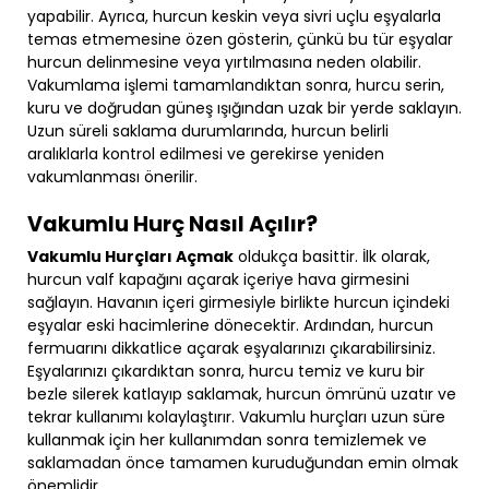
yapabilir. Ayrıca, hurcun keskin veya sivri uçlu eşyalarla
temas etmemesine özen gösterin, çünkü bu tür eşyalar
hurcun delinmesine veya yırtılmasına neden olabilir.
Vakumlama işlemi tamamlandıktan sonra, hurcu serin,
kuru ve doğrudan güneş ışığından uzak bir yerde saklayın.
Uzun süreli saklama durumlarında, hurcun belirli
aralıklarla kontrol edilmesi ve gerekirse yeniden
vakumlanması önerilir.
Vakumlu Hurç Nasıl Açılır?
Vakumlu Hurçları Açmak
oldukça basittir. İlk olarak,
hurcun valf kapağını açarak içeriye hava girmesini
sağlayın. Havanın içeri girmesiyle birlikte hurcun içindeki
eşyalar eski hacimlerine dönecektir. Ardından, hurcun
fermuarını dikkatlice açarak eşyalarınızı çıkarabilirsiniz.
Eşyalarınızı çıkardıktan sonra, hurcu temiz ve kuru bir
bezle silerek katlayıp saklamak, hurcun ömrünü uzatır ve
tekrar kullanımı kolaylaştırır. Vakumlu hurçları uzun süre
kullanmak için her kullanımdan sonra temizlemek ve
saklamadan önce tamamen kuruduğundan emin olmak
önemlidir.