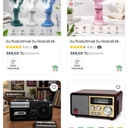
Su Püskürtmeli Su Hazneli Mini
Su Püskürtmeli Su Hazneli Mini
El Fanı Şarjlı Soğutucu
El Fanı Şarjlı Soğutucu
5.0
/ 6
4.8
/ 5
Vantilatör
Vantilatör Pembe
349,00 TL
349,00 TL
500,00 TL
500,00 TL
Hızlı
Hızlı
Teslimat
Teslimat