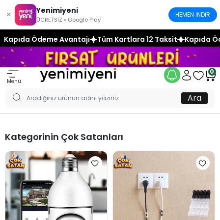
Yenimiyeni
×
HEMEN İNDİR
ÜCRETSİZ • Google Play
 Avantajı
Tüm Kartlara 12 Taksit
Kapıda Ödeme Avantajı
0
Menü
Ara
Kategorinin Çok Satanları