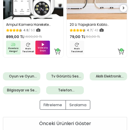
Ampul Kamera Harekete
20 Li Yapışkanlı Kablo
Duyarlı Gece Görüşlü
Sabitleyici Şeffaf Klips
4.8
/ 50
4.7
/ 43
899,00 TL
79,00 TL
1.600,00 TL
150,00 TL
Videolu
Ücretsiz
Hızlı
Hızlı
Ürün
Kargo!
Teslimat
Teslimat
Oyun ve Oyun
Tv Görüntü Ses
Akıllı Elektronik
Konsolları
Sistemleri
Aletler
Bilgisayar ve Ses
Telefon
Sistemleri
Aksesuarları
Filtreleme
Sıralama
Önceki Ürünleri Göster