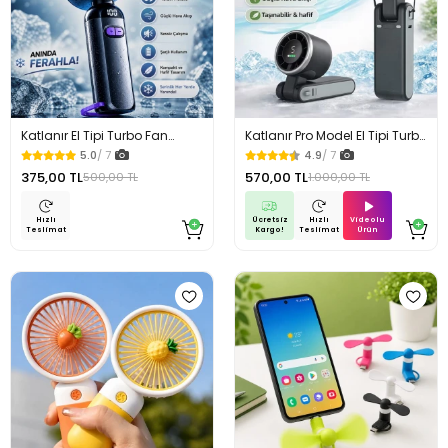
Katlanır El Tipi Turbo Fan
Katlanır Pro Model El Tipi Turbo
Serinletici Vantilatör 100
Fan Serinletici Vantilatör 5
5.0
/ 7
4.9
/ 7
Kademeli El Fanı Soğutucu
Vitesli El Fanı Soğutucu
375,00 TL
570,00 TL
500,00 TL
1.000,00 TL
Vantilatör
Vantilatör
Ücretsiz
Videolu
Hızlı
Hızlı
Kargo!
Ürün
Teslimat
Teslimat