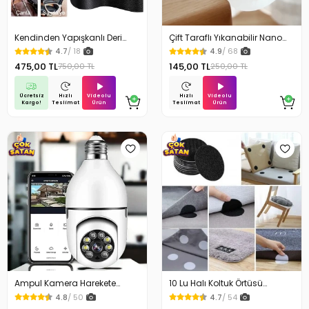
Kendinden Yapışkanlı Deri
Çift Taraflı Yıkanabilir Nano
Döşeme Deri Tamir Kiti Siyah
Teknoloji Bant 3 mt
4.7
/ 18
4.9
/ 68
100 Cm x 50 Cm
475,00 TL
145,00 TL
750,00 TL
250,00 TL
Ücretsiz
Videolu
Videolu
Hızlı
Hızlı
Kargo!
Ürün
Ürün
Teslimat
Teslimat
Ampul Kamera Harekete
10 Lu Halı Koltuk Örtüsü
Duyarlı Gece Görüşlü
Kaydırmaz Cırtlı Pad
4.8
/ 50
4.7
/ 54