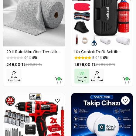
20 Li Rulo Mikrofiber Temizlik
Lüx Çantalı Trafik Seti İlk
Bezi 25x25 cm Çok Amaçlı
Yardım Seti 1 Kg Yangın
0
/ 0
5.0
/ 5
Kopart Kullan Kaliteli
Söndürme Tüplü Tüvtürk
249,00 TL
1.679,00 TL
350,00 TL
3.000,00 TL
Uyumlu
Ücretsiz
Hızlı
Hızlı
Kargo!
Teslimat
Teslimat