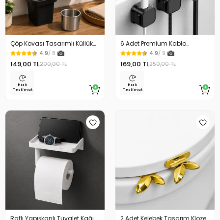
Çöp Kovası Tasarımlı Küllük
6 Adet Premium Kablo
Duvar Masaüstü ve Araç İçin
Düzenleyici Kablo Tutucu
4.9
/ 8
4.9
/ 9
Uygun Kullanım
Mıknatıslı Kapak Özellikli
149,00 TL
169,00 TL
200,00 TL
250,00 TL
Hızlı
Hızlı
Teslimat
Teslimat
Raflı Yapışkanlı Tuvalet Kağıdı
2 Adet Kelebek Tasarım Klozet