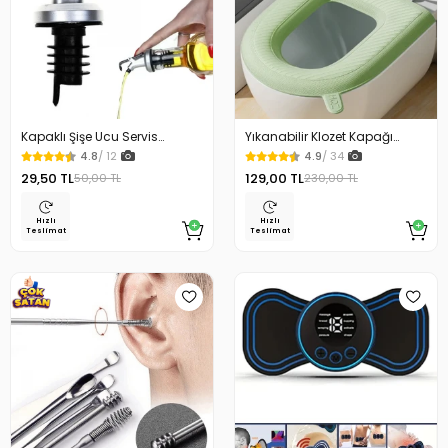
Kapaklı Şişe Ucu Servis
Yıkanabilir Klozet Kapağı
Aparatı Yağdanlık Tıpa
Süngeri Su Geçirmez
4.8
/ 12
4.9
/ 34
29,50 TL
129,00 TL
50,00 TL
230,00 TL
Hızlı
Hızlı
Teslimat
Teslimat