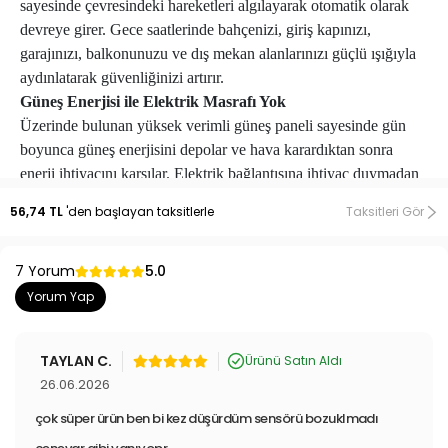
sayesinde çevresindeki hareketleri algılayarak otomatik olarak
devreye girer. Gece saatlerinde bahçenizi, giriş kapınızı,
garajınızı, balkonunuzu ve dış mekan alanlarınızı güçlü ışığıyla
aydınlatarak güvenliğinizi artırır.
Güneş Enerjisi ile Elektrik Masrafı Yok
Üzerinde bulunan yüksek verimli güneş paneli sayesinde gün
boyunca güneş enerjisini depolar ve hava karardıktan sonra
enerji ihtiyacını karşılar. Elektrik bağlantısına ihtiyaç duymadan
çalışır ve enerji tasarrufu sağlar.
56,74 TL
'den başlayan taksitlerle
Taksitleri Gör
Çift Renkli Aydınlatma Teknolojisi
Ürün, güçlü beyaz LED aydınlatmanın yanı sıra dekoratif sarı
7 Yorum
ışık desteğine de sahiptir. Beyaz ışık geniş alanları net bir şekilde
5.0
aydınlatırken, sarı ışık daha sıcak ve estetik bir ortam oluşturur.
Yorum Yap
Güvenlik ve dekoratif aydınlatmayı bir arada sunar.
Yüksek Parlaklıkta LED Teknolojisi
TAYLAN C.
Ürünü Satın Aldı
Yüksek verimli LED çipleri sayesinde geniş alanlarda etkili
26.06.2026
aydınlatma sağlar. Bahçe yolları, bina girişleri, veranda, teras ve
otopark gibi alanlarda üstün performans sunar.
çok süper ürün ben bi kez düşürdüm sensörü bozuklmadı
Su Geçirmez ve Dış Mekan Kullanımına Uygun