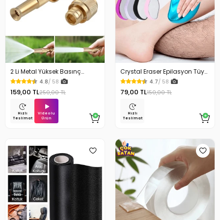
2 Li Metal Yüksek Basınç
Crystal Eraser Epilasyon Tüy
Yağmurlamalı Hortum Ucu
Silgisi Tüy Alıcı
4.8
/ 58
4.7
/ 58
159,00 TL
79,00 TL
250,00 TL
150,00 TL
Videolu
Hızlı
Hızlı
Ürün
Teslimat
Teslimat