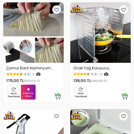
Çamur Bant Alüminyum
Ocak Yağ Koruyucu
İzolasyon Tamir Bandı 5 Mt
Alüminyum Levha 32.5 x 84
4.9
/ 15
4.3
/ 28
Cm
175,00 TL
139,00 TL
350,00 TL
240,00 TL
Videolu
Hızlı
Hızlı
Ürün
Teslimat
Teslimat