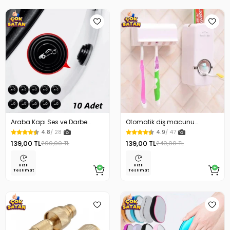
Araba Kapı Ses ve Darbe
Otomatik diş macunu
Emici Pad 10 Adet
sıkacağı ve fırça tutacağı
4.8
/ 28
4.9
/ 47
139,00 TL
139,00 TL
200,00 TL
240,00 TL
Hızlı
Hızlı
Teslimat
Teslimat