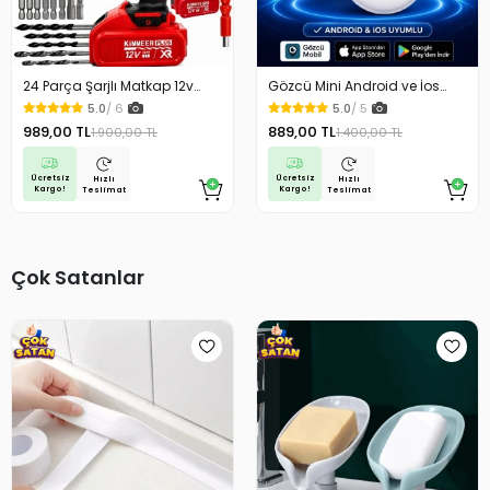
24 Parça Şarjlı Matkap 12v
Gözcü Mini Android ve İos
Çelik Mandrenli Çift Akülü
Uyumlu Takip Cihazı Geçmişe
5.0
/ 6
5.0
/ 5
Vidalama Matkap Seti
Dönük Konum Gps Araç Motor
989,00 TL
889,00 TL
1.900,00 TL
1.400,00 TL
Çocuk Gizli Takip
Ücretsiz
Ücretsiz
Hızlı
Hızlı
Kargo!
Kargo!
Teslimat
Teslimat
Çok Satanlar