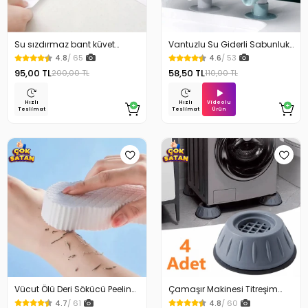
Su sızdırmaz bant küvet
Vantuzlu Su Giderli Sabunluk
Tezgah tamir bandı
Kaymaz
4.8
/ 65
4.6
/ 53
95,00 TL
58,50 TL
200,00 TL
110,00 TL
Videolu
Hızlı
Hızlı
Ürün
Teslimat
Teslimat
Vücut Ölü Deri Sökücü Peeling
Çamaşır Makinesi Titreşim
Banyo Duş Süngeri
Engelleyici Stoper 4Lü
4.7
/ 61
4.8
/ 60