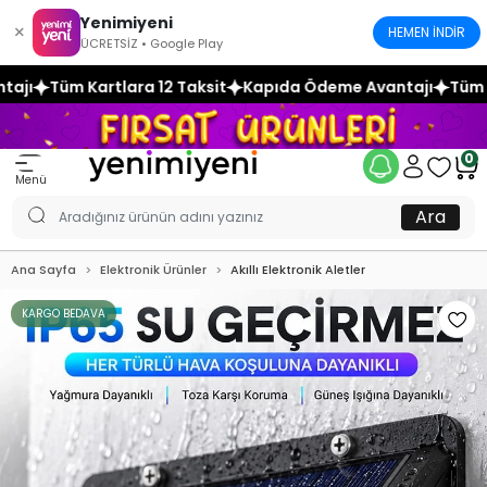
Yenimiyeni
×
HEMEN İNDİR
ÜCRETSİZ • Google Play
2 Taksit
Kapıda Ödeme Avantajı
Tüm Kartlara 12 Taksit
0
Menü
Ara
Ana Sayfa
Elektronik Ürünler
Akıllı Elektronik Aletler
KARGO BEDAVA