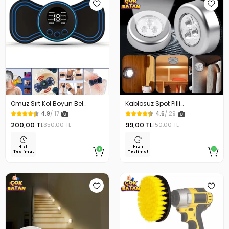
Omuz Sırt Kol Boyun Bel
Kablosuz Spot Pilli
Kelebek Masaj Aleti
Dokunmatik Led Lamba
4.9
/ 17
4.6
/ 29
200,00 TL
99,00 TL
350,00 TL
150,00 TL
Hızlı
Hızlı
Teslimat
Teslimat