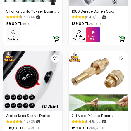
5 Fonksiyonlu Yüksek Basınçlı
1080 Derece Dönen Çok
Ayarlı Duş Başlığı
Fonksiyonlu Musluk Başlığı
4.8
/ 55
4.7
/ 25
99,00 TL
139,00 TL
150,00 TL
200,00 TL
Videolu
Hızlı
Hızlı
Ürün
Teslimat
Teslimat
Araba Kapı Ses ve Darbe
2 Li Metal Yüksek Basınç
Emici Pad 10 Adet
Yağmurlamalı Hortum Ucu
4.8
/ 28
4.8
/ 58
139,00 TL
159,00 TL
200,00 TL
250,00 TL