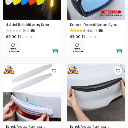
4 Adet Reflektif Araç Kapı
Karbon Desenli Araba Ayna
Stickerı Reflektör Araba Kapı
Yağmur Koruyucu
0
/ 0
4.6
/ 18
Bandı
89,00 TL
95,00 TL
150,00 TL
150,00 TL
Hızlı
Hızlı
Teslimat
Teslimat
Esnek Araba Tampon
Esnek Araba Tampon