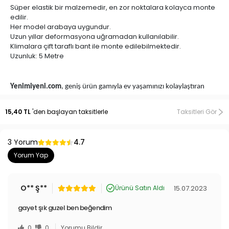
Süper elastik bir malzemedir, en zor noktalara kolayca monte
edilir.
Her model arabaya uygundur.
Uzun yıllar deformasyona uğramadan kullanılabilir.
Klimalara çift taraflı bant ile monte edilebilmektedir.
Uzunluk: 5 Metre
Yenimiyeni.com
, geniş ürün gamıyla ev yaşamınızı kolaylaştıran
pratik ve kullanışlı ürünlerin buluşma noktasıdır. Temizlik
aparatlarından pratik mutfak gereçlerine, oto aksesuarlarından yapı
15,40 TL
'den başlayan taksitlerle
Taksitleri Gör
market ürünlerine, evcil hayvan oyuncaklarından tasma ve tüy
toplama araçlarına, bebek ürünlerinden kamp eşyalarına kadar geniş
3 Yorum
4.7
bir yelpazede ürünler sunmaktayız. Yenimiyeni.com'da TV’de
gördüğünüz, sosyal medyada rastladığınız, her yerde aradığınız
Yorum Yap
pratik ve işlevsel ürünleri bulabilirsiniz.
TV Ürünleri
,
En İlginç
Ürünler
ve
Değişik Aksesuarlar
, aradığınız fiyatlarla aynı çatı altında
O** Ş**
15.07.2023
Ürünü Satın Aldı
sizleri bekliyor. Renkli ve fonksiyonel ürünlerin dünyasına
Yenimiyeni.com ile birlikte adım atın!
gayet şık guzel ben beğendim
0
0
Yorumu Bildir