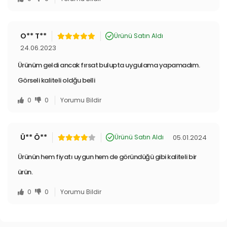
O** T**
Ürünü Satın Aldı
24.06.2023
Ürünüm geldi ancak fırsat bulupta uygulama yapamadım.
Görseli kaliteli oldğu belli
0
0
Yorumu Bildir
Ü** Ö**
05.01.2024
Ürünü Satın Aldı
Ürünün hem fiyatı uygun hem de göründüğü gibi kaliteli bir
ürün.
0
0
Yorumu Bildir