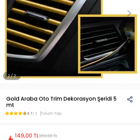
2 / 2
Gold Araba Oto Trim Dekorasyon Şeridi 5
mt
Yorum Yap
4.7
/ 3
149,00 TL
250,00 TL