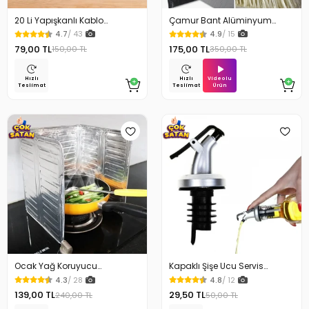
20 Li Yapışkanlı Kablo
Çamur Bant Alüminyum
Sabitleyici Şeffaf Klips
İzolasyon Tamir Bandı 5 Mt
4.7
/ 43
4.9
/ 15
79,00 TL
175,00 TL
150,00 TL
350,00 TL
Videolu
Hızlı
Hızlı
Ürün
Teslimat
Teslimat
Ocak Yağ Koruyucu
Kapaklı Şişe Ucu Servis
Alüminyum Levha 32.5 x 84
Aparatı Yağdanlık Tıpa
4.3
/ 28
4.8
/ 12
Cm
139,00 TL
29,50 TL
240,00 TL
50,00 TL