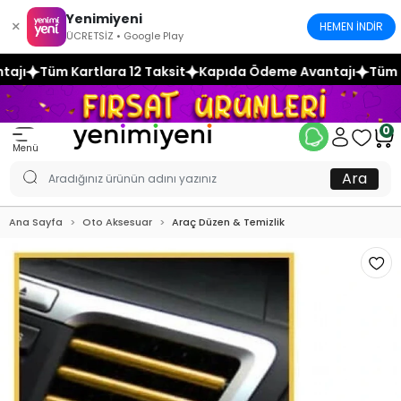
Yenimiyeni
×
HEMEN İNDİR
ÜCRETSİZ • Google Play
2 Taksit
Kapıda Ödeme Avantajı
Tüm Kartlara 12 Taksit
K
0
Menü
Ara
Ana Sayfa
Oto Aksesuar
Araç Düzen & Temizlik