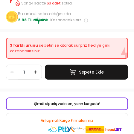
Son 24 saatte
69
adet
satıldı.
Bu ürünü satın aldığınızda
mipara
2.98 TL
Kazanacaksınız.
3 farklı ürünü
sepetinize atarak sürpriz hediye çeki
kazanabilirsiniz.
Sepete Ekle
Şimdi sipariş verirsen, yarın kargoda!
Anlaşmalı Kargo Firmalarımız