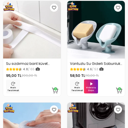
Su sızdırmaz bant küvet
Vantuzlu Su Giderli Sabunluk
Tezgah tamir bandı
Kaymaz
4.8
/ 65
4.6
/ 53
95,00 TL
58,50 TL
200,00 TL
110,00 TL
Videolu
Hızlı
Hızlı
Ürün
Teslimat
Teslimat