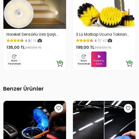
Hareket Sensörlü Usb Şarjlı
3 Lü Matkap Ucuna Takılan
Beyaz Led Işık Lamba
Temizlik Fırça Seti
4.8
/ 13
4.7
/ 47
135,00 TL
199,00 TL
240,00 TL
300,00 TL
Videolu
Hızlı
Hızlı
Ürün
Teslimat
Teslimat
Benzer Ürünler