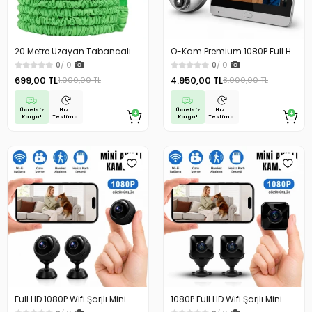
20 Metre Uzayan Tabancalı
O-Kam Premium 1080P Full HD
Hortum Magic Hose Bahçe
Kayıt Yapabilen Wifi Kameralı
0
/ 0
0
/ 0
Hortumu Sulama Hortumu
Kapı Zili Görüntülü Kapı
699,00 TL
4.950,00 TL
1.000,00 TL
8.000,00 TL
Dürbünü Hareket Algılama İki
Yönlü Görüşme
Ücretsiz
Ücretsiz
Hızlı
Hızlı
Kargo!
Kargo!
Teslimat
Teslimat
Full HD 1080P Wifi Şarjlı Mini
1080P Full HD Wifi Şarjlı Mini
Güvenlik Kamerası Geniş Açılı
Güvenlik Kamerası Geniş Açılı