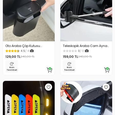
Oto Araba Çöp Kutusu
Teleskopik Araba Cam Ayna
Kapaklı Organizer Çöp Kovası
Sileceği
4.5
/ 4
0
/ 0
Siyah Yüksek Kaliteli Malzeme
129,00 TL
159,00 TL
240,00 TL
240,00 TL
Hızlı
Hızlı
Teslimat
Teslimat