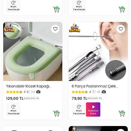
Hızlı
Hızlı
Teslimat
Teslimat
Yıkanabilir Klozet Kapağı
6 Parça Paslanmaz Çelik
Süngeri Su Geçirmez
Kulak Temizleme Seti
4.9
/ 34
4.7
/ 45
129,00 TL
79,90 TL
230,00 TL
150,00 TL
Videolu
Hızlı
Hızlı
Ürün
Teslimat
Teslimat