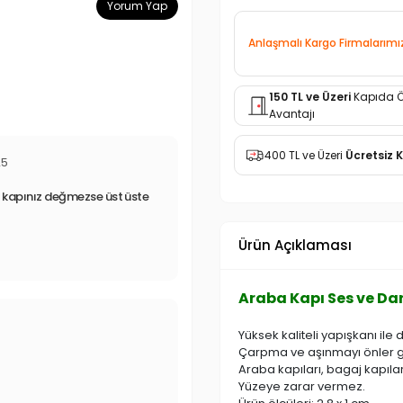
Yorum Yap
Anlaşmalı Kargo Firmalarımı
150 TL ve Üzeri
Kapıda 
Avantajı
400 TL ve Üzeri
Ücretsiz 
25
r, kapınız değmezse üst üste
Ürün Açıklaması
Araba Kapı Ses ve Dar
3
Yüksek kaliteli yapışkanı ile d
Çarpma ve aşınmayı önler gü
Araba kapıları, bagaj kapıları
Yüzeye zarar vermez.