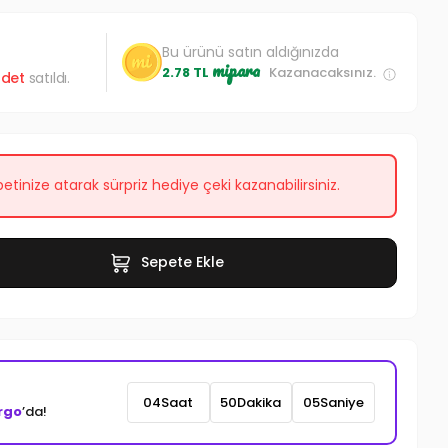
Bu ürünü satın aldığınızda
mipara
2.78 TL
Kazanacaksınız.
det
satıldı.
etinize atarak sürpriz hediye çeki kazanabilirsiniz.
Sepete Ekle
04
Saat
50
Dakika
03
Saniye
rgo
’da!