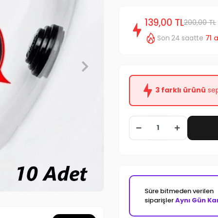
139,00 TL
200,00 TL
Son 24 saatte
71
a
3 farklı ürünü
sep
Süre bitmeden verilen
siparişler
Aynı Gün Ka