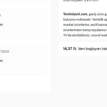
Ürün ölçüleri: 2.8 x 1 cm
Yenimiyeni.com
, geniş ürün g
3
buluşma noktasıdır. Temizlik a
ün.
market ürünlerine, evcil hayv
ürünlerinden kamp eşyalarına 
TV’de gördüğünüz, sosyal medyad
bulabilirsiniz.
TV Ürünleri
,
En İ
altında sizleri bekliyor. Renkl
14,37 TL
'den başlayan taks
7.2023
atın!
ün.