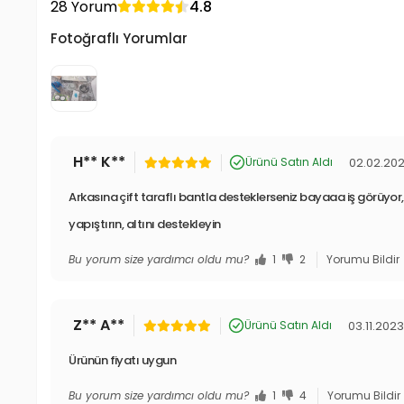
28 Yorum
4.8
Fotoğraflı Yorumlar
H** K**
02.02.20
Ürünü Satın Aldı
Arkasına çift taraflı bantla desteklerseniz bayaaa iş görüyo
yapıştırın, altını destekleyin
Bu yorum size yardımcı oldu mu?
1
2
Yorumu Bildir
Z** A**
03.11.202
Ürünü Satın Aldı
Ürünün fiyatı uygun
Bu yorum size yardımcı oldu mu?
1
4
Yorumu Bildir