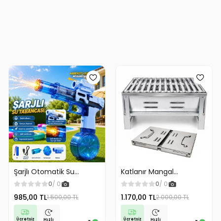
Şarjlı Otomatik Su
Katlanır Mangal
Tabancası Oyuncak
Paslanmaz Çelik Oluklu
0
/ 0
0
/ 0
Geniş Hazneli
Izgara Galvanizli Çelik
985,00 TL
1.170,00 TL
1.500,00 TL
2.000,00 TL
Malzeme
Ücretsiz
Ücretsiz
Hızlı
Hızlı