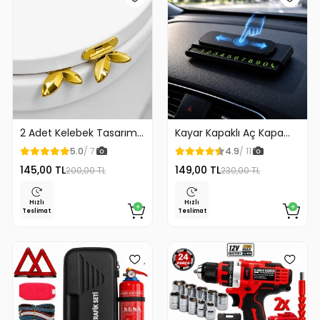
2 Adet Kelebek Tasarım
Kayar Kapaklı Aç Kapa
Klozet Kaldırma Aparatı
Araç Torpido Üstü
5.0
/ 7
4.9
/ 11
Gold Renk
Fosforlu Numaratör Park
145,00 TL
149,00 TL
200,00 TL
230,00 TL
Numaratörü
Hızlı
Hızlı
Teslimat
Teslimat