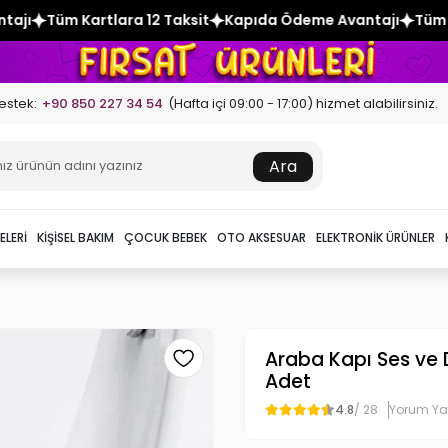
12 Taksit
Kapıda Ödeme Avantajı
Tüm Kartlara 12 Taksit
estek:
+90 850 227 34 54
(Hafta içi 09:00 - 17:00) hizmet alabilirsiniz.
Ara
ELERI
KIŞISEL BAKIM
ÇOCUK BEBEK
OTO AKSESUAR
ELEKTRONIK ÜRÜNLER
Araba Kapı Ses ve 
Adet
4.8
/ 28
Yorum Y