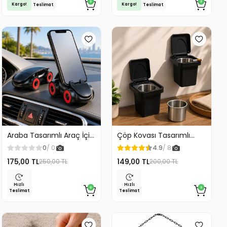
Kargo!
Kargo!
Teslimat
Teslimat
Araba Tasarımlı Araç İçi
Çöp Kovası Tasarımlı
Telefon Tutucu 360
Küllük Duvar Masaüstü
0
/ 0
4.9
/ 8
Dönebilen Ayarlı
ve Araç İçin Uygun
175,00 TL
149,00 TL
250,00 TL
200,00 TL
Kullanım
Hızlı
Hızlı
Teslimat
Teslimat