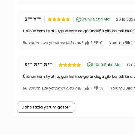
S** Y**
20.10.202
Ürünü Satın Aldı
Ürünün hem fiyatı uygun hem de göründüğü gibi kaliteli bir ür
Bu yorum size yardımcı oldu mu?
1
9
Yorumu Bildir
S** G** G**
17.0
Ürünü Satın Aldı
Ürünün hem fiyatı uygun hem de göründüğü gibi kaliteli bir ür
Bu yorum size yardımcı oldu mu?
1
13
Yorumu Bildir
Daha fazla yorum göster