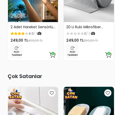
2 Adet Hareket Sensörlü
20 Li Rulo Mikrofiber
Lamba Merdiven Dolap
Temizlik Bezi 25x25 cm
4.0
/ 1
0
/ 0
Çalışma Masası Mutfak
Çok Amaçlı Kopart Kullan
249,00 TL
249,00 TL
400,00 TL
350,00 TL
Lambası Şarjlı Usb Led
Kaliteli
Lamba Beyaz
Hızlı
Hızlı
Teslimat
Teslimat
Çok Satanlar