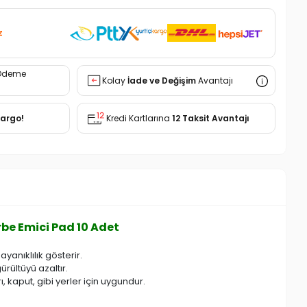
z
Ödeme
Kolay
İade ve Değişim
Avantajı
Kargo!
Kredi Kartlarına
12 Taksit Avantajı
be Emici Pad 10 Adet
ayanıklılık gösterir.
rültüyü azaltır.
, kaput, gibi yerler için uygundur.