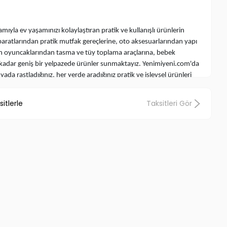
amıyla ev yaşamınızı kolaylaştıran pratik ve kullanışlı ürünlerin
paratlarından pratik mutfak gereçlerine, oto aksesuarlarından yapı
an oyuncaklarından tasma ve tüy toplama araçlarına, bebek
kadar geniş bir yelpazede ürünler sunmaktayız. Yenimiyeni.com'da
a rastladığınız, her yerde aradığınız pratik ve işlevsel ürünleri
lginç Ürünler
ve
Değişik Aksesuarlar
, aradığınız fiyatlarla aynı çatı
i ve fonksiyonel ürünlerin dünyasına Yenimiyeni.com ile birlikte adım
itlerle
Taksitleri Gör