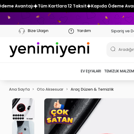
m Kartlara 12 Taksit
Kapıda Ödeme Avantajı
Tüm Kartlara 
Bize Ulaşın
Yardım
Sipariş ve D
EV EŞYALARI
TEMIZLIK MALZEM
Ana Sayfa
Oto Aksesuar
Araç Düzen & Temizlik