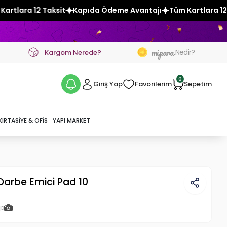
Kapıda Ödeme Avantajı
Tüm Kartlara 12 Taksit
Kapıda Öde
mipara
Nedir?
Kargom Nerede?
0
Giriş Yap
Favorilerim
Sepetim
KIRTASIYE & OFIS
YAPI MARKET
Darbe Emici Pad 10
ap