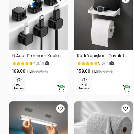
6 Adet Premium Kablo
Raflı Yapışkanlı Tuvalet
Düzenleyici Kablo
Kağıdı Askılığı
4.9
/ 9
5.0
/ 4
Tutucu Mıknatıslı Kapak
169,00 TL
159,00 TL
250,00 TL
230,00 TL
Özellikli
Hızlı
Hızlı
Teslimat
Teslimat