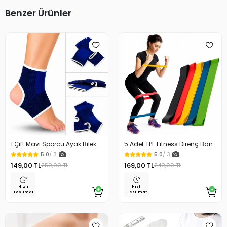
Benzer Ürünler
1 Çift Mavi Sporcu Ayak Bilek
5 Adet TPE Fitness Direnç Bant
Koruyucu Ağrı Bandajı Ayak
Seti Kalça Bacak Pilates ve
5.0
/ 3
5.0
/ 3
Bandajı Sporcu Bilekliği
Güç Antrenmanı Direnç Bandı
149,00 TL
169,00 TL
250,00 TL
240,00 TL
Hızlı
Hızlı
Teslimat
Teslimat