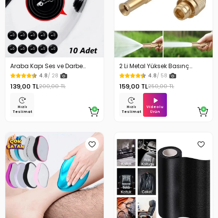
Araba Kapı Ses ve Darbe
2 Li Metal Yüksek Basınç
Emici Pad 10 Adet
Yağmurlamalı Hortum Ucu
4.8
/ 28
4.8
/ 58
139,00 TL
159,00 TL
200,00 TL
250,00 TL
Videolu
Hızlı
Hızlı
Ürün
Teslimat
Teslimat