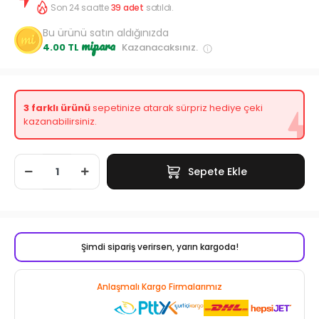
Son 24 saatte
39
adet
satıldı.
Bu ürünü satın aldığınızda
mipara
4.00 TL
Kazanacaksınız.
3 farklı ürünü
sepetinize atarak sürpriz hediye çeki
kazanabilirsiniz.
Sepete Ekle
Şimdi sipariş verirsen, yarın kargoda!
Anlaşmalı Kargo Firmalarımız