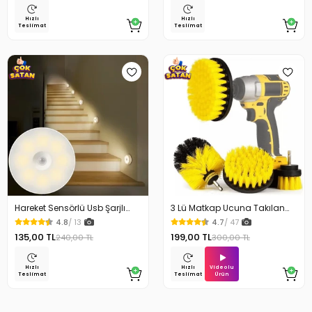
Hızlı
Hızlı
Teslimat
Teslimat
Hareket Sensörlü Usb Şarjlı
3 Lü Matkap Ucuna Takılan
Beyaz Led Işık Lamba
Temizlik Fırça Seti
4.8
/ 13
4.7
/ 47
135,00 TL
199,00 TL
240,00 TL
300,00 TL
Videolu
Hızlı
Hızlı
Ürün
Teslimat
Teslimat