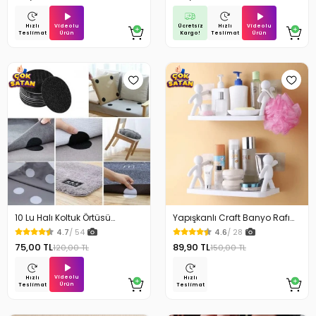
Videolu
Ücretsiz
Videolu
Hızlı
Hızlı
Ürün
Kargo!
Ürün
Teslimat
Teslimat
10 Lu Halı Koltuk Örtüsü
Yapışkanlı Craft Banyo Rafı
Kaydırmaz Cırtlı Pad
Organizer 1 Adet
4.7
/ 54
4.6
/ 28
75,00 TL
89,90 TL
120,00 TL
150,00 TL
Videolu
Hızlı
Hızlı
Ürün
Teslimat
Teslimat