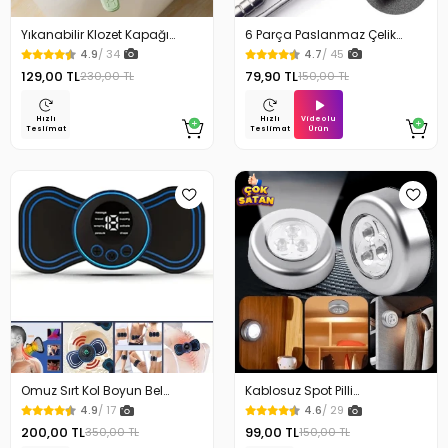
Yıkanabilir Klozet Kapağı
6 Parça Paslanmaz Çelik
Süngeri Su Geçirmez
Kulak Temizleme Seti
4.9
/ 34
4.7
/ 45
129,00 TL
79,90 TL
230,00 TL
150,00 TL
Videolu
Hızlı
Hızlı
Ürün
Teslimat
Teslimat
Omuz Sırt Kol Boyun Bel
Kablosuz Spot Pilli
Kelebek Masaj Aleti
Dokunmatik Led Lamba
4.9
/ 17
4.6
/ 29
200,00 TL
99,00 TL
350,00 TL
150,00 TL