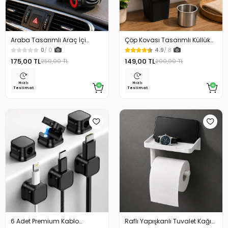
Araba Tasarımlı Araç İçi
Çöp Kovası Tasarımlı Küllük
Telefon Tutucu 360 Dönebilen
Duvar Masaüstü ve Araç İçin
0
/ 0
4.9
/ 8
Ayarlı
Uygun Kullanım
175,00 TL
149,00 TL
250,00 TL
200,00 TL
Hızlı
Hızlı
Teslimat
Teslimat
6 Adet Premium Kablo
Raflı Yapışkanlı Tuvalet Kağıdı