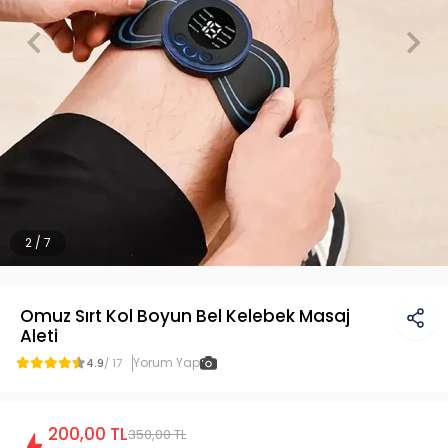
2 / 7
Omuz Sırt Kol Boyun Bel Kelebek Masaj
Aleti
Yorum Yap
4.9
/ 17
200,00 TL
350,00 TL