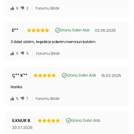
6
2
Yorumu Bildir
E**
02.06.2025
Ürünü Satın Aldı
3 âdet aldım, teşekkür ederim.memnun kaldım
5
5
Yorumu Bildir
Ç** K**
15.03.2025
Ürünü Satın Aldı
Harika
5
7
Yorumu Bildir
İLKNUR B.
Ürünü Satın Aldı
20.07.2025