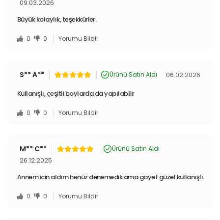
09.03.2026
Büyük kolaylık, teşekkürler.
0
0
Yorumu Bildir
S** A**
06.02.2026
Ürünü Satın Aldı
Kullanışlı, çeşitli boylarda da yapılabilir
0
0
Yorumu Bildir
M** C**
Ürünü Satın Aldı
26.12.2025
Annem icin aldım henüz denemedik ama gayet güzel kullanışlı.
0
0
Yorumu Bildir