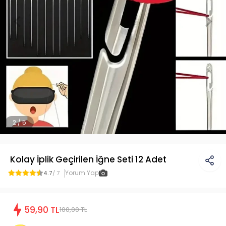
2 / 5
Kolay İplik Geçirilen İğne Seti 12 Adet
Yorum Yap
4.7
/ 7
59,90 TL
100,00 TL