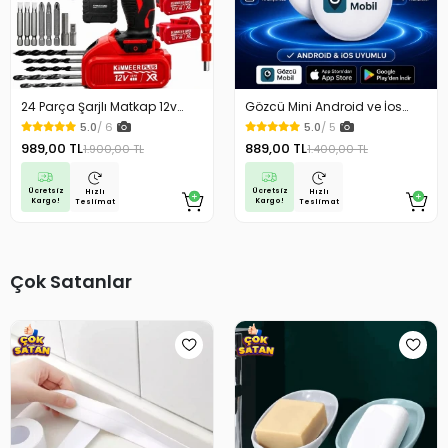
24 Parça Şarjlı Matkap 12v
Gözcü Mini Android ve İos
Çelik Mandrenli Çift Akülü
Uyumlu Takip Cihazı Geçmişe
5.0
/ 6
5.0
/ 5
Vidalama Matkap Seti
Dönük Konum Gps Araç Motor
989,00 TL
889,00 TL
1.900,00 TL
1.400,00 TL
Çocuk Gizli Takip
Ücretsiz
Ücretsiz
Hızlı
Hızlı
Kargo!
Kargo!
Teslimat
Teslimat
Çok Satanlar