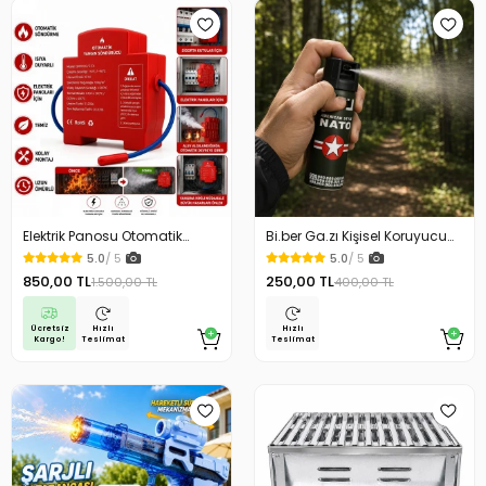
Elektrik Panosu Otomatik
Bi.ber Ga.zı Kişisel Koruyucu
Yangın Söndürücü Isıya
Ekipman Savunma İçin
5.0
/ 5
5.0
/ 5
Duyarlı Sigorta Kutusu Yangın
850,00 TL
250,00 TL
1.500,00 TL
400,00 TL
Söndürme Cihazı
Ücretsiz
Hızlı
Hızlı
Kargo!
Teslimat
Teslimat