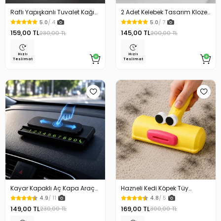
Raflı Yapışkanlı Tuvalet Kağıdı
2 Adet Kelebek Tasarım Klozet
Askılığı
Kaldırma Aparatı Gold Renk
5.0
/ 4
5.0
/ 7
159,00 TL
145,00 TL
230,00 TL
200,00 TL
Hızlı
Hızlı
Teslimat
Teslimat
Kayar Kapaklı Aç Kapa Araç
Hazneli Kedi Köpek Tüy
Torpido Üstü Fosforlu
Temizleyici Kıl Toplayıcı Ördek
4.9
/ 11
4.8
/ 5
Numaratör Park Numaratörü
Tasarımlı
149,00 TL
169,00 TL
230,00 TL
300,00 TL