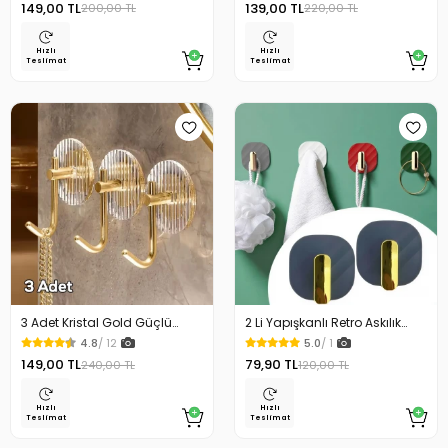
149,00 TL
139,00 TL
200,00 TL
220,00 TL
Hızlı
Hızlı
Teslimat
Teslimat
3 Adet Kristal Gold Güçlü
2 Li Yapışkanlı Retro Askılık
Yapışkanlı Duvar Askısı Vida
Dolap Kapak Kulpu
4.8
/ 12
5.0
/ 1
Gerektirmez Yüksek Ağırlığa
149,00 TL
79,90 TL
240,00 TL
120,00 TL
Dayanıklı
Hızlı
Hızlı
Teslimat
Teslimat