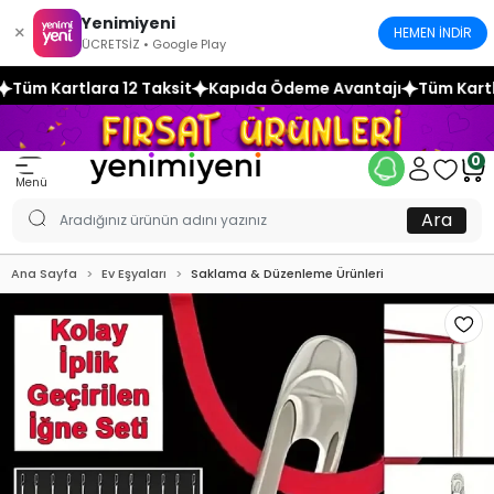
Yenimiyeni
×
HEMEN İNDİR
ÜCRETSİZ • Google Play
ksit
Kapıda Ödeme Avantajı
Tüm Kartlara 12 Taksit
Kapı
0
Menü
Ara
Ana Sayfa
Ev Eşyaları
Saklama & Düzenleme Ürünleri