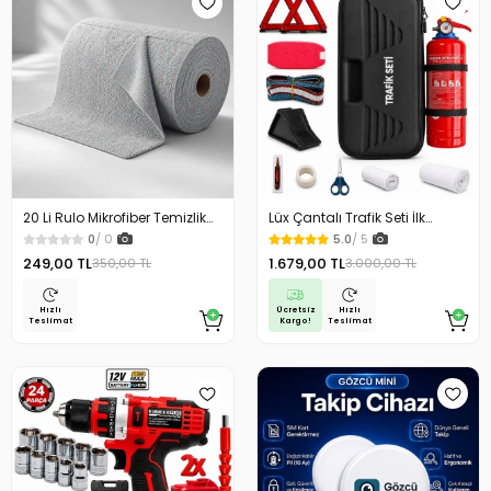
20 Li Rulo Mikrofiber Temizlik
Lüx Çantalı Trafik Seti İlk
Bezi 25x25 cm Çok Amaçlı
Yardım Seti 1 Kg Yangın
0
/ 0
5.0
/ 5
Kopart Kullan Kaliteli
Söndürme Tüplü Tüvtürk
249,00 TL
1.679,00 TL
350,00 TL
3.000,00 TL
Uyumlu
Ücretsiz
Hızlı
Hızlı
Kargo!
Teslimat
Teslimat