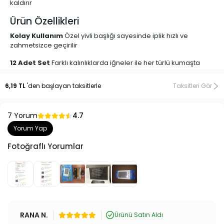
kaldırır
Ürün Özellikleri
Kolay Kullanım
Özel yivli başlığı sayesinde iplik hızlı ve
zahmetsizce geçirilir
12 Adet Set
Farklı kalınlıklarda iğneler ile her türlü kumaşta
kullanım imkânı
6,19 TL
'den başlayan taksitlerle
Taksitleri Gör
Paslanmaz Çelik Malzeme
Uzun ömürlü, dayanıklı ve güvenli
kullanım sağlar
7 Yorum
4.7
Göz Yormaz, El Oyalamaz
Yaşlılar, dikişe yeni başlayanlar ve
hobi amaçlı kullanıcılar için idealdir
Yorum Yap
Ev Tipi ve Profesyonel Kullanım
Dikiş, nakış, yama, tamirat
Fotoğraflı Yorumlar
işleri için uygundur
RANA N.
Ürünü Satın Aldı