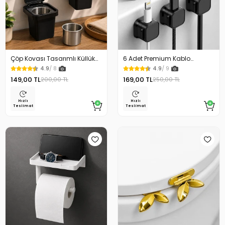
Çöp Kovası Tasarımlı Küllük
6 Adet Premium Kablo
Duvar Masaüstü ve Araç İçin
Düzenleyici Kablo Tutucu
4.9
/ 8
4.9
/ 9
Uygun Kullanım
Mıknatıslı Kapak Özellikli
149,00 TL
169,00 TL
200,00 TL
250,00 TL
Hızlı
Hızlı
Teslimat
Teslimat