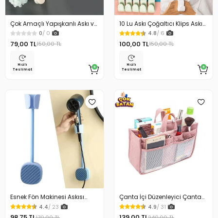
Çok Amaçlı Yapışkanlı Askı ve
10 Lu Askı Çoğaltıcı Klips Askı
Askı Çoğaltıcı
Çoğaltma Aparatı
0
/ 0
4.8
/ 6
79,00 TL
100,00 TL
150,00 TL
150,00 TL
Hızlı
Hızlı
Teslimat
Teslimat
Esnek Fön Makinesi Askısı
Çanta İçi Düzenleyici Çanta
Güçlü Yapışkanlı
Organizeri
4.4
/ 23
4.9
/ 31
98,75 TL
139,00 TL
170,00 TL
240,00 TL