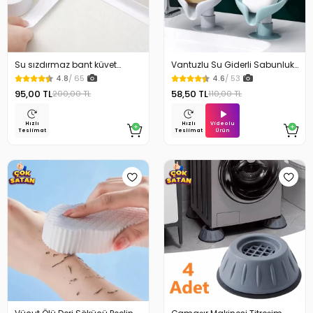
Su sızdırmaz bant küvet
Vantuzlu Su Giderli Sabunluk
Tezgah tamir bandı
Kaymaz
4.8
/ 65
4.6
/ 53
95,00 TL
58,50 TL
200,00 TL
110,00 TL
Videolu
Hızlı
Hızlı
Ürün
Teslimat
Teslimat