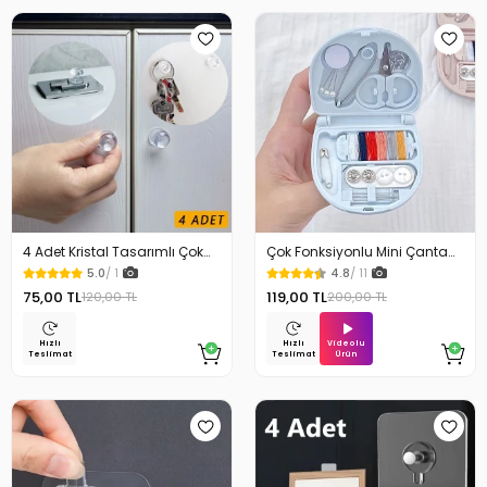
4 Adet Kristal Tasarımlı Çok
Çok Fonksiyonlu Mini Çanta
Amaçlı Yapışkanlı Tutacak
Boy Seyahat Tipi Dikiş Seti
5.0
/ 1
4.8
/ 11
Buton
75,00 TL
119,00 TL
120,00 TL
200,00 TL
Videolu
Hızlı
Hızlı
Ürün
Teslimat
Teslimat