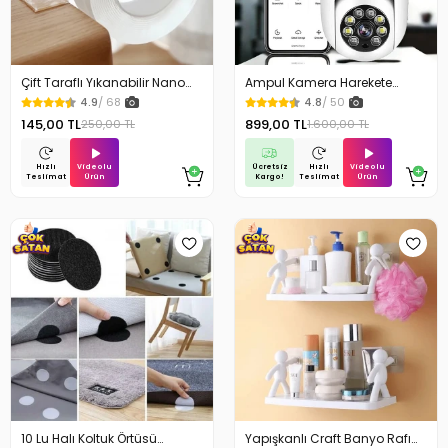
Çift Taraflı Yıkanabilir Nano
Ampul Kamera Harekete
Teknoloji Bant 3 mt
Duyarlı Gece Görüşlü
4.9
/ 68
4.8
/ 50
145,00 TL
899,00 TL
250,00 TL
1.600,00 TL
Videolu
Ücretsiz
Videolu
Hızlı
Hızlı
Ürün
Kargo!
Ürün
Teslimat
Teslimat
10 Lu Halı Koltuk Örtüsü
Yapışkanlı Craft Banyo Rafı