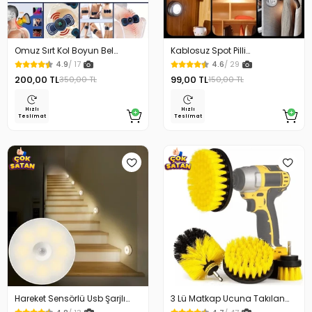
Omuz Sırt Kol Boyun Bel
Kablosuz Spot Pilli
Kelebek Masaj Aleti
Dokunmatik Led Lamba
4.9
/ 17
4.6
/ 29
200,00 TL
99,00 TL
350,00 TL
150,00 TL
Hızlı
Hızlı
Teslimat
Teslimat
Hareket Sensörlü Usb Şarjlı
3 Lü Matkap Ucuna Takılan
Beyaz Led Işık Lamba
Temizlik Fırça Seti