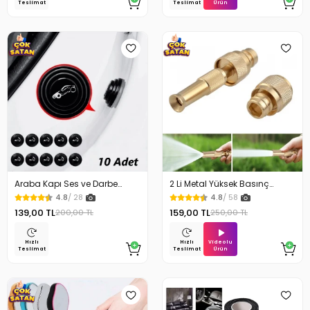
Ürün
Teslimat
Teslimat
Araba Kapı Ses ve Darbe
2 Li Metal Yüksek Basınç
Emici Pad 10 Adet
Yağmurlamalı Hortum Ucu
4.8
/ 28
4.8
/ 58
139,00 TL
159,00 TL
200,00 TL
250,00 TL
Videolu
Hızlı
Hızlı
Ürün
Teslimat
Teslimat