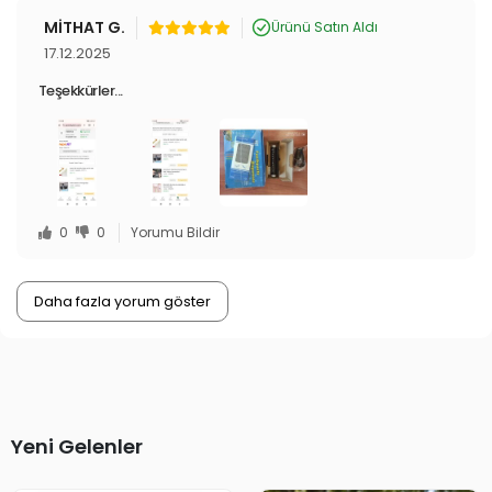
MİTHAT G.
Ürünü Satın Aldı
17.12.2025
Teşekkürler...
0
0
Yorumu Bildir
Daha fazla yorum göster
Yeni Gelenler