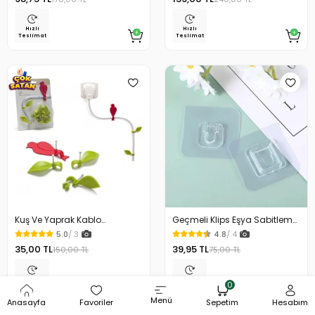
Hızlı
Hızlı
Teslimat
Teslimat
Kuş Ve Yaprak Kablo
Geçmeli Klips Eşya Sabitleme
Sabitleyici Danhao Wire
Askısı 2 Set
5.0
/ 3
4.8
/ 4
Blooms
35,00 TL
39,95 TL
150,00 TL
75,00 TL
Hızlı
Hızlı
0
Teslimat
Teslimat
Menü
Anasayfa
Favoriler
Sepetim
Hesabım