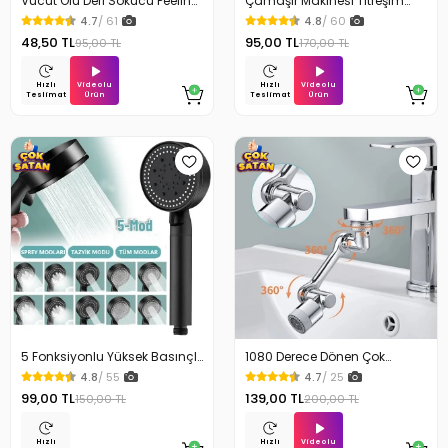
Vücut Ölü Deri Sökücü Peeling
Çamaşır Makinesi Titreşim
Banyo Duş Süngeri
Engelleyici Stoper 4Lü
4.7
/ 61
4.8
/ 60
48,50 TL
95,00 TL
95,00 TL
170,00 TL
Videolu
Videolu
Hızlı
Hızlı
Ürün
Ürün
Teslimat
Teslimat
5 Fonksiyonlu Yüksek Basınçlı
1080 Derece Dönen Çok
Ayarlı Duş Başlığı
Fonksiyonlu Musluk Başlığı
4.8
/ 55
4.7
/ 25
99,00 TL
139,00 TL
150,00 TL
200,00 TL
Videolu
Hızlı
Hızlı