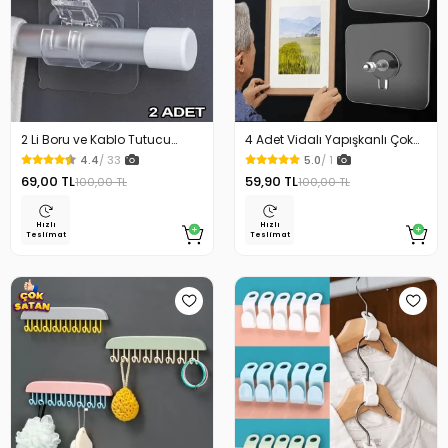
2 Li Boru ve Kablo Tutucu
4 Adet Vidalı Yapışkanlı Çok
Halka Güçlü Yapışkanlı
Amaçlı Şeffaf Askı
4.4
/ 33
5.0
/ 1
69,00 TL
59,90 TL
100,00 TL
100,00 TL
Hızlı
Hızlı
Teslimat
Teslimat