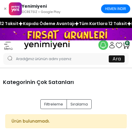
Yenimiyeni
×
HEMEN İNDİR
ÜCRETSİZ • Google Play
2 Taksit
Kapıda Ödeme Avantajı
Tüm Kartlara 12 Taksit
K
0
Menü
Ara
Kategorinin Çok Satanları
Filtreleme
Sıralama
Ürün bulunamadı.