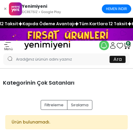
Yenimiyeni
×
HEMEN İNDİR
ÜCRETSİZ • Google Play
2 Taksit
Kapıda Ödeme Avantajı
Tüm Kartlara 12 Taksit
K
0
Menü
Ara
Kategorinin Çok Satanları
Filtreleme
Sıralama
Ürün bulunamadı.