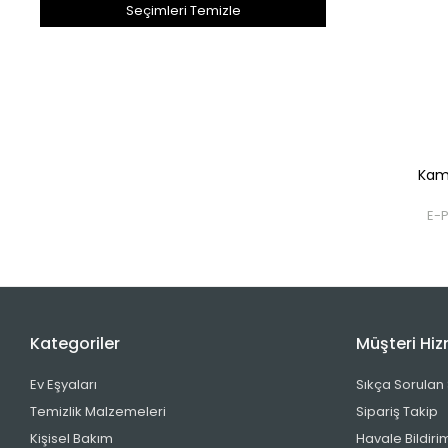
Seçimleri Temizle
Selsil
Slique
Turbo Flex
Urve
Wc Hortummatik
Kamp
Yerli Üretim
Kategoriler
Müşteri Hiz
Ev Eşyaları
Sıkça Sorulan
Temizlik Malzemeleri
Sipariş Takip
Kişisel Bakım
Havale Bildirim