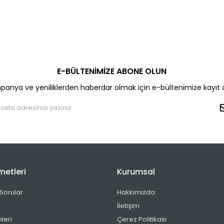
E-BÜLTENİMİZE ABONE OLUN
anya ve yeniliklerden haberdar olmak için e-bültenimize kayıt 
metleri
Kurumsal
 Sorular
Hakkımızda
İletişim
leri
Çerez Politikası