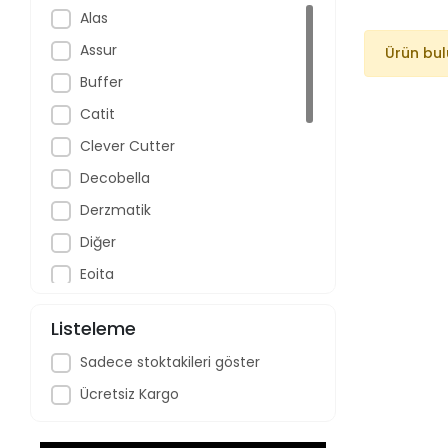
Alas
Assur
Ürün bu
Buffer
Catit
Clever Cutter
Decobella
Derzmatik
Diğer
Eoita
İlbay's
Listeleme
İthal
Sadece stoktakileri göster
Omak
Ücretsiz Kargo
Ped Egg
Polygold