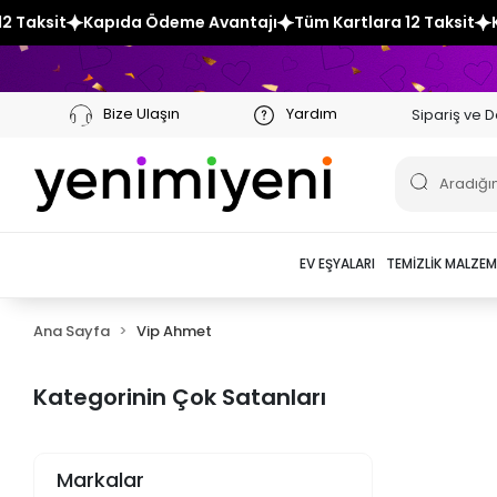
aksit
Kapıda Ödeme Avantajı
Tüm Kartlara 12 Taksit
Kap
Bize Ulaşın
Yardım
Sipariş ve D
EV EŞYALARI
TEMIZLIK MALZEM
Ana Sayfa
Vip Ahmet
Kategorinin Çok Satanları
Markalar