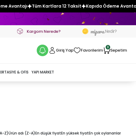
Avantajı
Tüm Kartlara 12 Taksit
Kapıda Ödeme Avantajı
mipara
Nedir?
Kargom Nerede?
0
Giriş Yap
Favorilerim
Sepetim
KIRTASIYE & OFIS
YAPI MARKET
(A-Z)
Ürün adı (Z-A)
En düşük fiyat
En yüksek fiyat
En çok oylananlar