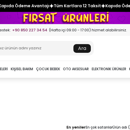
ıda Ödeme Avantajı
Tüm Kartlara 12 Taksit
Kapıda Ödeme 
estek:
+90 850 227 34 54
(Hafta içi 09:00 - 17:00) hizmet alabilirsiniz.
Ara
ELERI
KIŞISEL BAKIM
ÇOCUK BEBEK
OTO AKSESUAR
ELEKTRONIK ÜRÜNLER
En yeniler
En çok satanlar
Ürün adı 