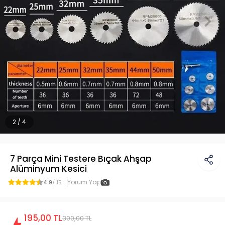
2 / 4
7 Parça Mini Testere Bıçak Ahşap
Alüminyum Kesici
Yorum Yap
4.9
/ 15
195,00 TL
300,00 TL