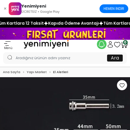
Yenimiyeni
×
HEMEN İNDİR
ÜCRETSİZ • Google Play
Kapıda Ödeme Avantajı
Tüm Kartlara 12 Taksit
Kapıda Ö
0
Menü
Ara
Ana Sayfa
Yapı Market
El Aletleri