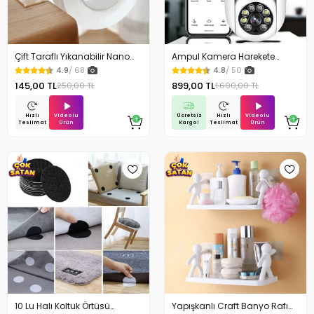
Çift Taraflı Yıkanabilir Nano
Ampul Kamera Harekete
Teknoloji Bant 3 mt
Duyarlı Gece Görüşlü
4.9
/ 68
4.8
/ 50
145,00 TL
899,00 TL
250,00 TL
1.600,00 TL
Videolu
Ücretsiz
Videolu
Hızlı
Hızlı
Ürün
Kargo!
Ürün
Teslimat
Teslimat
10 Lu Halı Koltuk Örtüsü
Yapışkanlı Craft Banyo Rafı