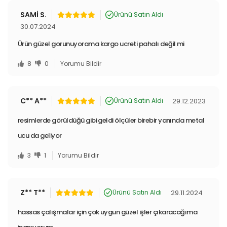
SAMİ S.
Ürünü Satın Aldı
30.07.2024
Ürün güzel gorunuyorama kargo ucreti pahalı değil mi
8
0
Yorumu Bildir
C** A**
29.12.2023
Ürünü Satın Aldı
resimlerde görüldüğü gibi geldi ölçüler birebir yanında metal
ucu da geliyor
3
1
Yorumu Bildir
Z** T**
29.11.2024
Ürünü Satın Aldı
hassas çalışmalar için çok uygun güzel işler çıkaracağıma