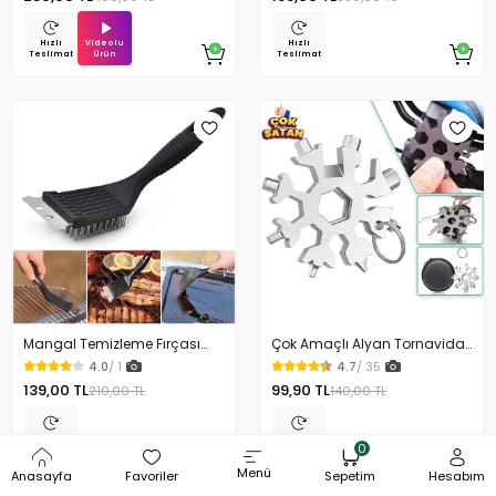
Videolu
Hızlı
Hızlı
Ürün
Teslimat
Teslimat
Mangal Temizleme Fırçası
Çok Amaçlı Alyan Tornavida
Barbekü Temizlik Fırçası
Kar Tanesi Anahtarlık
4.0
/ 1
4.7
/ 35
139,00 TL
99,90 TL
210,00 TL
140,00 TL
Hızlı
Hızlı
0
Teslimat
Teslimat
Menü
Anasayfa
Favoriler
Sepetim
Hesabım