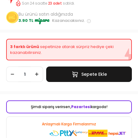
Son 24 saatte
23
adet
satıldı.
Bu ürünü satın aldığınızda
mipara
3.90 TL
Kazanacaksınız.
3 farklı ürünü
sepetinize atarak sürpriz hediye çeki
kazanabilirsiniz.
Sepete Ekle
Şimdi sipariş verirsen,
Pazartesi
kargoda!
Anlaşmalı Kargo Firmalarımız