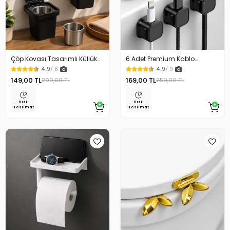
Çöp Kovası Tasarımlı Küllük
6 Adet Premium Kablo
Duvar Masaüstü ve Araç İçin
Düzenleyici Kablo Tutucu
4.9
/ 8
4.9
/ 9
Uygun Kullanım
Mıknatıslı Kapak Özellikli
149,00 TL
169,00 TL
200,00 TL
250,00 TL
Hızlı
Hızlı
Teslimat
Teslimat