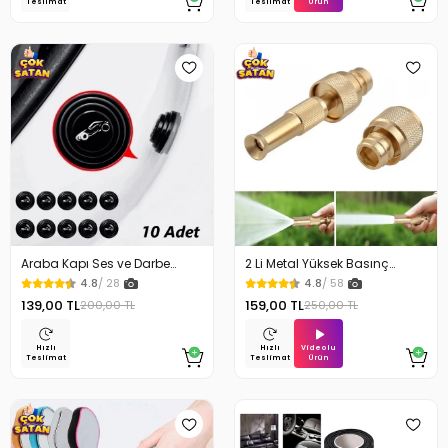
Ürün
Teslimat
Teslimat
Araba Kapı Ses ve Darbe
2 Li Metal Yüksek Basınç
Emici Pad 10 Adet
Yağmurlamalı Hortum Ucu
4.8
/ 28
4.8
/ 58
139,00 TL
159,00 TL
200,00 TL
250,00 TL
Videolu
Hızlı
Hızlı
Ürün
Teslimat
Teslimat