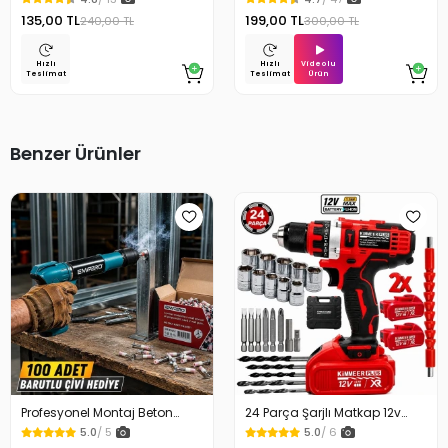
135,00 TL
199,00 TL
240,00 TL
300,00 TL
Videolu
Hızlı
Hızlı
Ürün
Teslimat
Teslimat
Benzer Ürünler
Profesyonel Montaj Beton
24 Parça Şarjlı Matkap 12v
Duvar ve Çelik Yüzey Çivi
Çelik Mandrenli Çift Akülü
5.0
/ 5
5.0
/ 6
Sabitleme Makinesi Çivi
Vidalama Matkap Seti