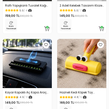
Raflı Yapışkanlı Tuvalet Kağıdı
2 Adet Kelebek Tasarım Klozet
Askılığı
Kaldırma Aparatı Gold Renk
5.0
/ 4
5.0
/ 7
159,00 TL
145,00 TL
230,00 TL
200,00 TL
Hızlı
Hızlı
Teslimat
Teslimat
Kayar Kapaklı Aç Kapa Araç
Hazneli Kedi Köpek Tüy
Torpido Üstü Fosforlu
Temizleyici Kıl Toplayıcı Ördek
4.9
/ 11
4.8
/ 5
Numaratör Park Numaratörü
Tasarımlı
149,00 TL
169,00 TL
230,00 TL
300,00 TL