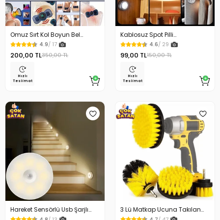
Omuz Sırt Kol Boyun Bel
Kablosuz Spot Pilli
Kelebek Masaj Aleti
Dokunmatik Led Lamba
4.9
/ 17
4.6
/ 29
200,00 TL
99,00 TL
350,00 TL
150,00 TL
Hızlı
Hızlı
Teslimat
Teslimat
Hareket Sensörlü Usb Şarjlı
3 Lü Matkap Ucuna Takılan
Beyaz Led Işık Lamba
Temizlik Fırça Seti
4.8
/ 13
4.7
/ 47