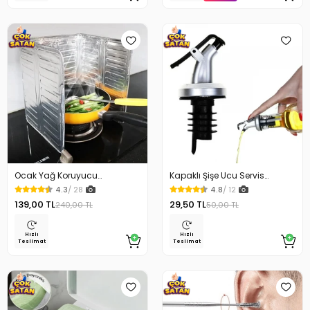
Ocak Yağ Koruyucu
Kapaklı Şişe Ucu Servis
Alüminyum Levha 32.5 x 84
Aparatı Yağdanlık Tıpa
4.3
/ 28
4.8
/ 12
Cm
139,00 TL
29,50 TL
240,00 TL
50,00 TL
Hızlı
Hızlı
Teslimat
Teslimat