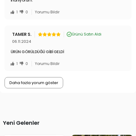
inanıyorum.
1
0
Yorumu Bildir
TAMER S.
Ürünü Satın Aldı
06.11.2024
ÜRÜN GÖRÜLDÜĞÜ GİBİ GELDİ
1
0
Yorumu Bildir
Daha fazla yorum göster
Yeni Gelenler