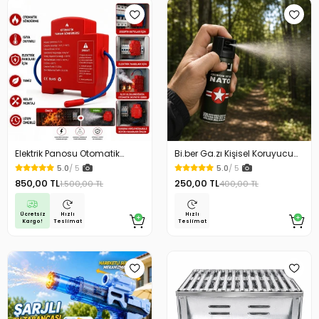
Elektrik Panosu Otomatik
Bi.ber Ga.zı Kişisel Koruyucu
Yangın Söndürücü Isıya
Ekipman Savunma İçin
5.0
/ 5
5.0
/ 5
Duyarlı Sigorta Kutusu Yangın
850,00 TL
250,00 TL
1.500,00 TL
400,00 TL
Söndürme Cihazı
Ücretsiz
Hızlı
Hızlı
Kargo!
Teslimat
Teslimat