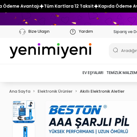
Tüm Kartlara 12 Taksit
Kapıda Ödeme Avantajı
Tüm Kartla
Bize Ulaşın
Yardım
Sipariş ve D
EV EŞYALARI
TEMIZLIK MALZEM
Ana Sayfa
Elektronik Ürünler
Akıllı Elektronik Aletler