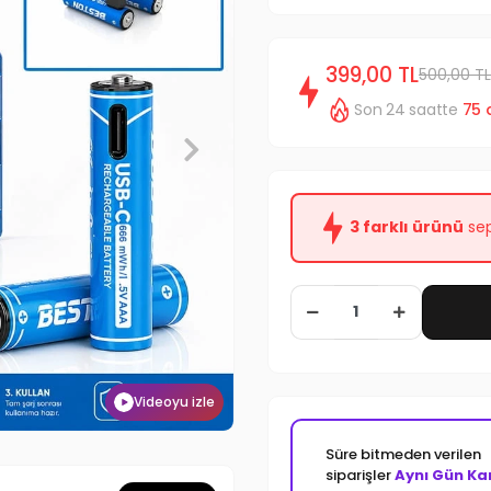
399,00 TL
500,00 TL
Son 24 saatte
75
3 farklı ürünü
sep
Videoyu izle
Süre bitmeden verilen
siparişler
Aynı Gün Ka