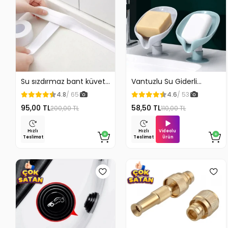
Su sızdırmaz bant küvet
Vantuzlu Su Giderli
Tezgah tamir bandı
Sabunluk Kaymaz
4.8
/ 65
4.6
/ 53
95,00 TL
58,50 TL
200,00 TL
110,00 TL
Videolu
Hızlı
Hızlı
Ürün
Teslimat
Teslimat