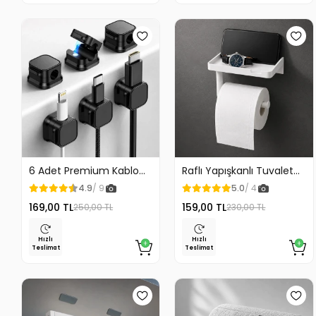
6 Adet Premium Kablo
Raflı Yapışkanlı Tuvalet
Düzenleyici Kablo
Kağıdı Askılığı
4.9
/ 9
5.0
/ 4
Tutucu Mıknatıslı Kapak
169,00 TL
159,00 TL
250,00 TL
230,00 TL
Özellikli
Hızlı
Hızlı
Teslimat
Teslimat