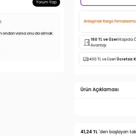
Yorum Yap
Anlaşmalı Kargo Firmalarımı
6
m ondan varsa onu da almak
150 TL ve Üzeri
Kapıda 
Avantajı
r
400 TL ve Üzeri
Ücretsiz 
Ürün Açıklaması
41,24 TL
'den başlayan taks