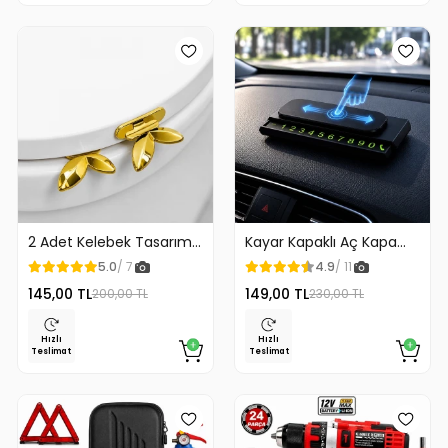
2 Adet Kelebek Tasarım
Kayar Kapaklı Aç Kapa
Klozet Kaldırma Aparatı
Araç Torpido Üstü
5.0
/ 7
4.9
/ 11
Gold Renk
Fosforlu Numaratör Park
145,00 TL
149,00 TL
200,00 TL
230,00 TL
Numaratörü
Hızlı
Hızlı
Teslimat
Teslimat