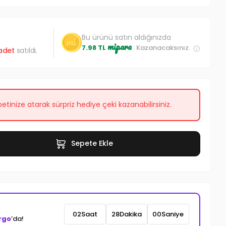
Bu ürünü satın aldığınızda
mipara
7.98 TL
Kazanacaksınız.
adet
satıldı.
etinize atarak sürpriz hediye çeki kazanabilirsiniz.
Sepete Ekle
02
Saat
27
Dakika
58
Saniye
rgo
’da!