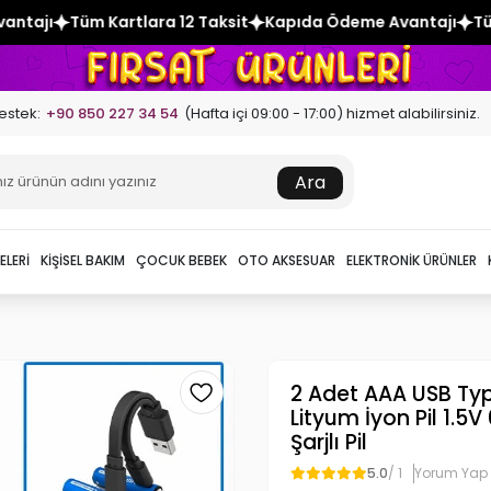
ra 12 Taksit
Kapıda Ödeme Avantajı
Tüm Kartlara 12 Taksi
estek:
+90 850 227 34 54
(Hafta içi 09:00 - 17:00) hizmet alabilirsiniz.
Ara
ELERI
KIŞISEL BAKIM
ÇOCUK BEBEK
OTO AKSESUAR
ELEKTRONIK ÜRÜNLER
2 Adet AAA USB Type
Lityum İyon Pil 1.
Şarjlı Pil
5.0
/ 1
Yorum Yap