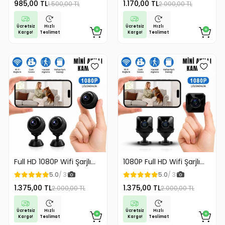
985,00 TL
1.170,00 TL
1.500,00 TL
2.000,00 TL
Malzeme
Ücretsiz
Ücretsiz
Hızlı
Hızlı
Kargo!
Kargo!
Teslimat
Teslimat
Full HD 1080P Wifi Şarjlı
1080P Full HD Wifi Şarjlı
Mini Güvenlik Kamerası
Mini Güvenlik Kamerası
5.0
/ 3
5.0
/ 3
Geniş Açılı Balık Gözü
Geniş Açılı Balık Gözü
1.375,00 TL
1.375,00 TL
2.000,00 TL
2.000,00 TL
Maksimum Görüntü
Maksimum Görüntü
Kalitesi
Kalitesi
Ücretsiz
Ücretsiz
Hızlı
Hızlı
Kargo!
Kargo!
Teslimat
Teslimat