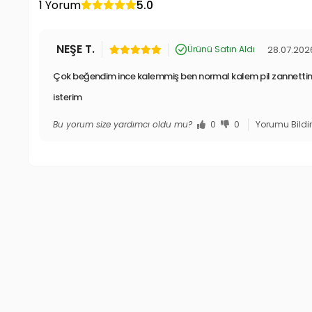
1 Yorum
5.0
NEŞE T.
28.07.202
Ürünü Satın Aldı
Çok beğendim ince kalemmiş ben normal kalem pil zannetti
isterim
Bu yorum size yardımcı oldu mu?
0
0
Yorumu Bildi