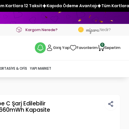
t
Kapıda Ödeme Avantajı
Tüm Kartlara 12 Taksit
Kapıda 
mipara
Nedir?
Kargom Nerede?
0
Giriş Yap
Favorilerim
Sepetim
KIRTASIYE & OFIS
YAPI MARKET
 C Şarj Edilebilir
5V 660mWh Kapasite