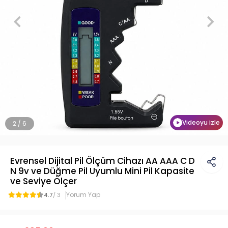
Videoyu izle
2 / 6
Evrensel Dijital Pil Ölçüm Cihazı AA AAA C D
N 9v ve Düğme Pil Uyumlu Mini Pil Kapasite
ve Seviye Ölçer
Yorum Yap
4.7
/ 3