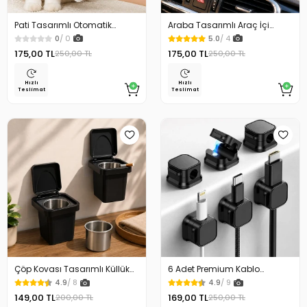
Pati Tasarımlı Otomatik
Araba Tasarımlı Araç İçi
Temizlenen Evcil Hayvan
Telefon Tutucu 360 Dönebilen
0
/ 0
5.0
/ 4
Fırçası
Ayarlı
175,00 TL
175,00 TL
250,00 TL
250,00 TL
Hızlı
Hızlı
Teslimat
Teslimat
Çöp Kovası Tasarımlı Küllük
6 Adet Premium Kablo
Duvar Masaüstü ve Araç İçin
Düzenleyici Kablo Tutucu
4.9
/ 8
4.9
/ 9
Uygun Kullanım
Mıknatıslı Kapak Özellikli
149,00 TL
169,00 TL
200,00 TL
250,00 TL