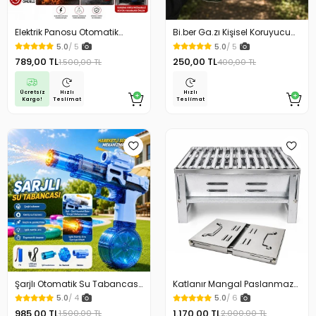
Elektrik Panosu Otomatik
Bi.ber Ga.zı Kişisel Koruyucu
Yangın Söndürücü Isıya
Ekipman Savunma İçin
5.0
/ 5
5.0
/ 5
Duyarlı Sigorta Kutusu Yangın
789,00 TL
250,00 TL
1.500,00 TL
400,00 TL
Söndürme Cihazı
Ücretsiz
Hızlı
Hızlı
Kargo!
Teslimat
Teslimat
Şarjlı Otomatik Su Tabancası
Katlanır Mangal Paslanmaz
Oyuncak Geniş Hazneli
Çelik Oluklu Izgara Galvanizli
5.0
/ 4
5.0
/ 6
Çelik Malzeme
985,00 TL
1.170,00 TL
1.500,00 TL
2.000,00 TL