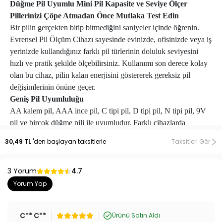
Düğme Pil Uyumlu Mini Pil Kapasite ve Seviye Ölçer
Pillerinizi Çöpe Atmadan Önce Mutlaka Test Edin
Bir pilin gerçekten bitip bitmediğini saniyeler içinde öğrenin.
Evrensel Pil Ölçüm Cihazı sayesinde evinizde, ofisinizde veya iş
yerinizde kullandığınız farklı pil türlerinin doluluk seviyesini
hızlı ve pratik şekilde ölçebilirsiniz. Kullanımı son derece kolay
olan bu cihaz, pilin kalan enerjisini göstererek gereksiz pil
değişimlerinin önüne geçer.
Geniş Pil Uyumluluğu
AA kalem pil, AAA ince pil, C tipi pil, D tipi pil, N tipi pil, 9V
pil ve birçok düğme pili ile uyumludur. Farklı cihazlarda
kullandığınız pillerin durumunu tek bir cihazla kontrol etmenizi
30,49 TL
'den başlayan taksitlerle
Taksitleri Gör
sağlar.
Kolay Okunabilir Seviye Göstergesi
3 Yorum
Renkli gösterge sistemi sayesinde pil seviyesini anında
4.7
görebilirsiniz.
Yorum Yap
Yeşil Alan: Pil iyi durumda
Sarı Alan: Pil zayıf
C** C**
Ürünü Satın Aldı
Kırmızı Alan: Pil değiştirilmeli veya şarj edilmeli