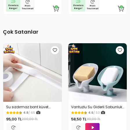
Ücretsiz
Ücretsiz
Hızlı
Hızlı
Kargo!
Kargo!
Teslimat
Teslimat
Çok Satanlar
Su sızdırmaz bant küvet
Vantuzlu Su Giderli Sabunluk
Tezgah tamir bandı
Kaymaz
4.8
/ 65
4.6
/ 53
95,00 TL
58,50 TL
200,00 TL
110,00 TL