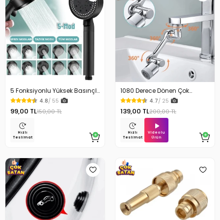
5 Fonksiyonlu Yüksek Basınçlı
1080 Derece Dönen Çok
Ayarlı Duş Başlığı
Fonksiyonlu Musluk Başlığı
4.8
/ 55
4.7
/ 25
99,00 TL
139,00 TL
150,00 TL
200,00 TL
Videolu
Hızlı
Hızlı
Ürün
Teslimat
Teslimat