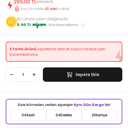
295,00 TL
500,00 TL
Son 24 saatte
42
adet
satıldı.
Bu ürünü satın aldığınızda
mipara
5.90 TL
Kazanacaksınız.
3 farklı ürünü
sepetinize atarak sürpriz hediye çeki
kazanabilirsiniz.
Sepete Ekle
Süre bitmeden verilen siparişler
Aynı Gün Kargo
’da!
04
Saat
04
Dakika
21
Saniye