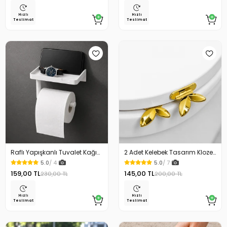
Hızlı
Hızlı
Teslimat
Teslimat
Raflı Yapışkanlı Tuvalet Kağıdı
2 Adet Kelebek Tasarım Klozet
Askılığı
Kaldırma Aparatı Gold Renk
5.0
/ 4
5.0
/ 7
159,00 TL
145,00 TL
230,00 TL
200,00 TL
Hızlı
Hızlı
Teslimat
Teslimat