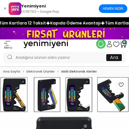
Yenimiyeni
×
HEMEN İNDİR
ÜCRETSİZ • Google Play
it
Kapıda Ödeme Avantajı
Tüm Kartlara 12 Taksit
Kapıda
0
Menü
Ara
Ana Sayfa
Elektronik Ürünler
Akıllı Elektronik Aletler