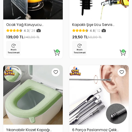
Ocak Yağ Koruyucu
Kapaklı Şişe Ucu Servis
Alüminyum Levha 32.5 x 84
Aparatı Yağdanlık Tıpa
4.3
/ 28
4.8
/ 12
Cm
139,00 TL
29,50 TL
240,00 TL
50,00 TL
Hızlı
Hızlı
Teslimat
Teslimat
Yıkanabilir Klozet Kapağı
6 Parça Paslanmaz Çelik