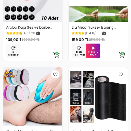
Araba Kapı Ses ve Darbe
2 Li Metal Yüksek Basınç
Emici Pad 10 Adet
Yağmurlamalı Hortum Ucu
4.8
/ 28
4.8
/ 58
139,00 TL
159,00 TL
200,00 TL
250,00 TL
Videolu
Hızlı
Hızlı
Ürün
Teslimat
Teslimat