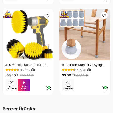
3 Lü Matkap Ucuna Takılan
8 Li Silikon Sandalye Ayağı
Temizlik Fırça Seti
Koruyucu Çizdirmez
4.7
/ 47
4.7
/ 31
199,00 TL
99,00 TL
300,00 TL
150,00 TL
Videolu
Hızlı
Hızlı
Ürün
Teslimat
Teslimat
Benzer Ürünler