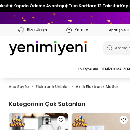
deme Avantajı
Tüm Kartlara 12 Taksit
Kapıda Ödeme Avant
Bize Ulaşın
Yardım
Sipariş ve D
EV EŞYALARI
TEMIZLIK MALZEM
Ana Sayfa
Elektronik Ürünler
Akıllı Elektronik Aletler
Kategorinin Çok Satanları