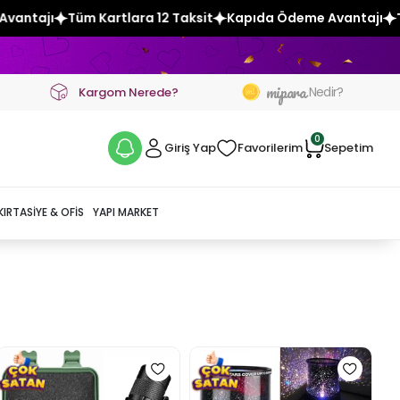
artlara 12 Taksit
Kapıda Ödeme Avantajı
Tüm Kartlara 12 
mipara
Nedir?
Kargom Nerede?
0
Giriş Yap
Favorilerim
Sepetim
KIRTASIYE & OFIS
YAPI MARKET