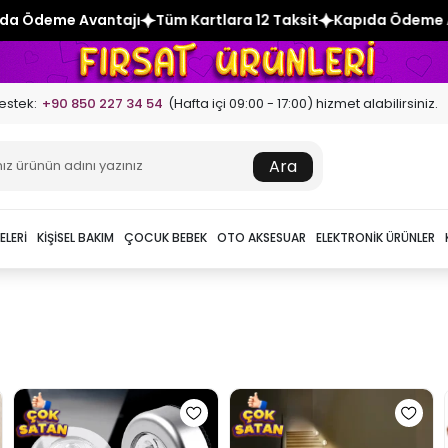
ajı
Tüm Kartlara 12 Taksit
Kapıda Ödeme Avantajı
Tüm K
estek:
+90 850 227 34 54
(Hafta içi 09:00 - 17:00) hizmet alabilirsiniz.
Ara
ELERI
KIŞISEL BAKIM
ÇOCUK BEBEK
OTO AKSESUAR
ELEKTRONIK ÜRÜNLER