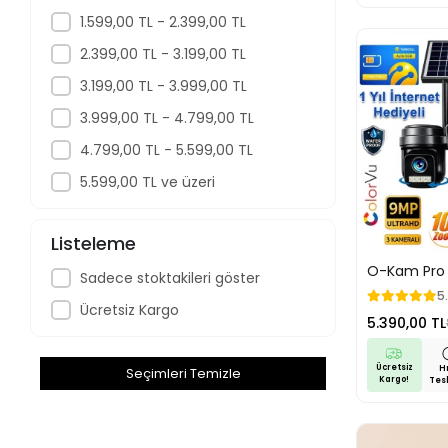
1.599,00 TL - 2.399,00 TL
2.399,00 TL - 3.199,00 TL
3.199,00 TL - 3.999,00 TL
3.999,00 TL - 4.799,00 TL
4.799,00 TL - 5.599,00 TL
5.599,00 TL ve üzeri
Listeleme
O-Kam Pro 
Sadece stoktakileri göster
1 Yıl İnterne
5
Kameralı 3 
Ücretsiz Kargo
5.390,00 TL
Panelli Gec
Güvenlik Ka
Paketli Ok-
Ücretsiz
Hı
Seçimleri Temizle
Kargo!
Tes