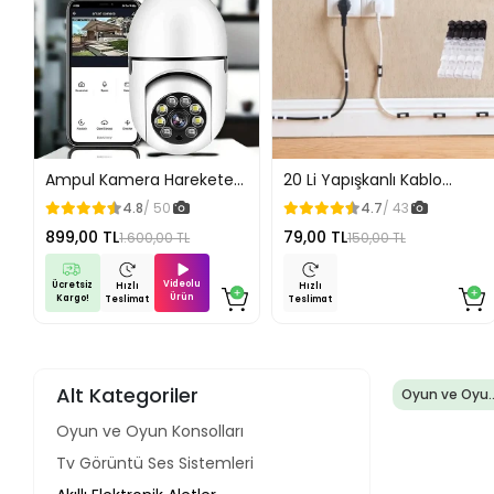
Ampul Kamera Harekete
20 Li Yapışkanlı Kablo
Duyarlı Gece Görüşlü
Sabitleyici Şeffaf Klips
4.8
/ 50
4.7
/ 43
899,00 TL
79,00 TL
1.600,00 TL
150,00 TL
Videolu
Ücretsiz
Hızlı
Hızlı
Ürün
Kargo!
Teslimat
Teslimat
Alt Kategoriler
Oyun ve Oyu
Konsolları
Oyun ve Oyun Konsolları
Tv Görüntü Ses Sistemleri