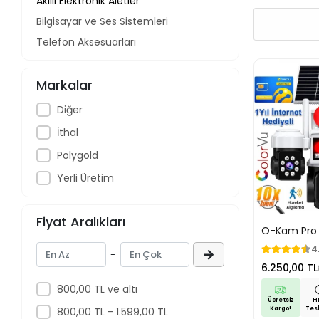
Akıllı Elektronik Aletler
Bilgisayar ve Ses Sistemleri
Telefon Aksesuarları
Markalar
Diğer
İthal
Polygold
Yerli Üretim
Fiyat Aralıkları
O-Kam Pro 
Enerjili 4G SI
4
-
İnternet He
6.250,00 TL
Ultra HD 36
Kablosuz Ka
800,00 TL ve altı
Görüşme Re
Ücretsiz
Hı
Görüşü
800,00 TL - 1.599,00 TL
Kargo!
Tes