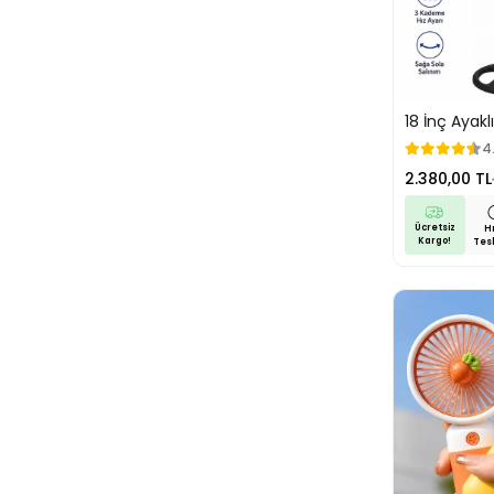
18 İnç Ayakl
Kademe Hız 
4
Etkili Serinl
2.380,00 TL
Pervane
Ücretsiz
Hı
Kargo!
Tes