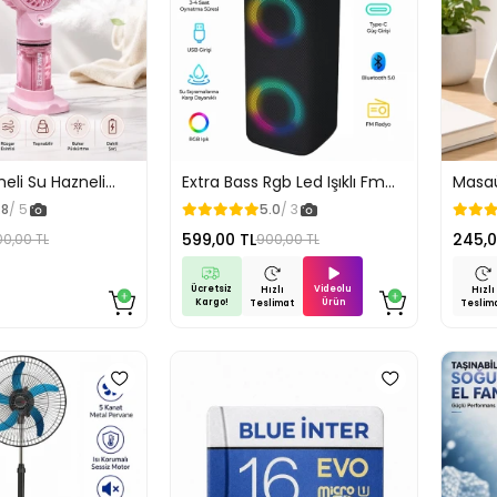
eli Su Hazneli
Extra Bass Rgb Led Işıklı Fm
Masaü
 Şarjlı Soğutucu
Radyolu Kablosuz Bluetooth
Derec
.8
/ 5
5.0
/ 3
 Pembe
Hoparlör Dik Duruş Özellikli
Vanti
599,00 TL
245,0
0,00 TL
900,00 TL
Ücretsiz
Videolu
Hızlı
Hızlı
Kargo!
Ürün
Teslimat
Teslim