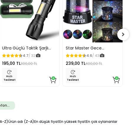
Ultra Güçlü Taktik Şarjlı
Star Master Gece
D
Led El Feneri Çakarlı
Lambası Yıldız Yansıtmalı
V
4.7
/ 32
4.6
/ 43
Ö
195,00 TL
239,00 TL
3
300,00 TL
400,00 TL
C
Hızlı
Hızlı
Teslimat
Teslimat
T
efon
uarları
(A-Z)
Ürün adı (Z-A)
En düşük fiyat
En yüksek fiyat
En çok oylananlar