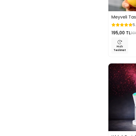
Meyveli Ta
Sessiz Mini 
5
Vantilatör T
195,00 TL
30
Hızlı
Teslimat