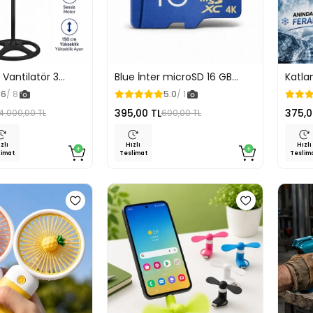
ı Vantilatör 3
Blue İnter microSD 16 GB
Katlan
Ayarlı Sessiz ve
Hafıza Kartı
Serinl
.6
/ 8
5.0
/ 1
ik 5 Kanatlı Metal
Kadem
395,00 TL
375,0
4.000,00 TL
600,00 TL
Vanti
zlı
Hızlı
Hızlı
limat
Teslimat
Teslim