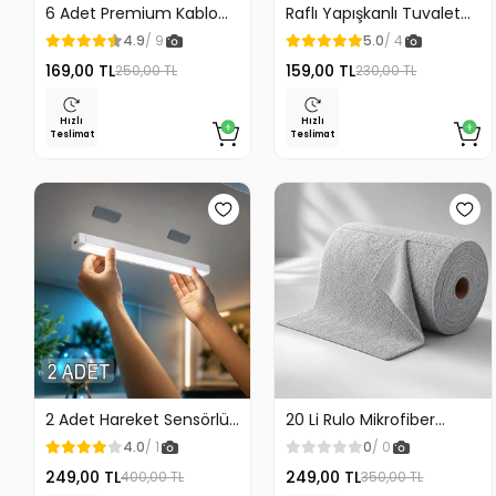
6 Adet Premium Kablo
Raflı Yapışkanlı Tuvalet
Düzenleyici Kablo
Kağıdı Askılığı
4.9
/ 9
5.0
/ 4
Tutucu Mıknatıslı Kapak
169,00 TL
159,00 TL
250,00 TL
230,00 TL
Özellikli
Hızlı
Hızlı
Teslimat
Teslimat
2 Adet Hareket Sensörlü
20 Li Rulo Mikrofiber
Lamba Merdiven Dolap
Temizlik Bezi 25x25 cm
4.0
/ 1
0
/ 0
Çalışma Masası Mutfak
Çok Amaçlı Kopart Kullan
249,00 TL
249,00 TL
400,00 TL
350,00 TL
Lambası Şarjlı Usb Led
Kaliteli