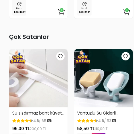
Lamba Beyaz
Hızlı
Hızlı
Teslimat
Teslimat
Çok Satanlar
Su sızdırmaz bant küvet
Vantuzlu Su Giderli
Tezgah tamir bandı
Sabunluk Kaymaz
4.8
/ 65
4.6
/ 53
95,00 TL
58,50 TL
200,00 TL
110,00 TL