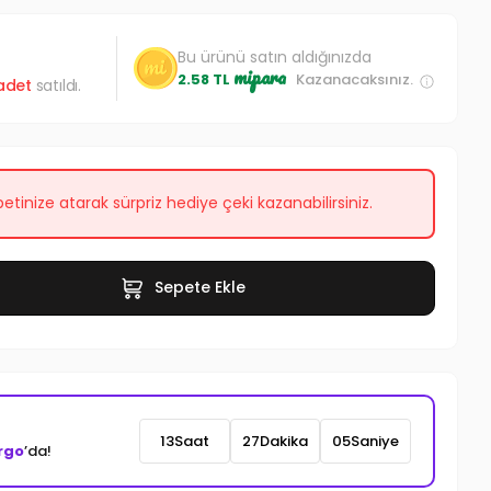
Bu ürünü satın aldığınızda
mipara
2.58 TL
Kazanacaksınız.
adet
satıldı.
etinize atarak sürpriz hediye çeki kazanabilirsiniz.
Sepete Ekle
13
Saat
27
Dakika
03
Saniye
rgo
’da!