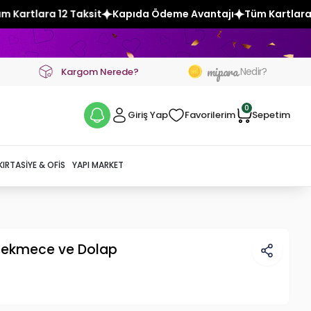
t
Kapıda Ödeme Avantajı
Tüm Kartlara 12 Taksit
Kapıda 
mipara
Nedir?
Kargom Nerede?
0
Giriş Yap
Favorilerim
Sepetim
KIRTASIYE & OFIS
YAPI MARKET
Çekmece ve Dolap