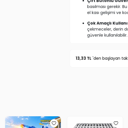
Çift Butonlu Güve
basılması gerekir. B
el kası gelişimi ve k
Çok Amaçlı Kullan
çekmeceler, derin do
güvenle kullanılabilir.
Kolay Montaj:
Güçlü
gerektirmeden saniye
13,33 TL
'den başlayan taks
Estetik Tasarım:
Mo
mobilyalarınızın üz