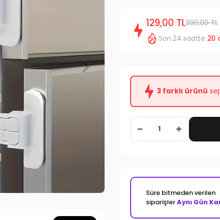
129,00 TL
200,00 TL
Son 24 saatte
20
3 farklı ürünü
sep
Süre bitmeden verilen
siparişler
Aynı Gün Ka