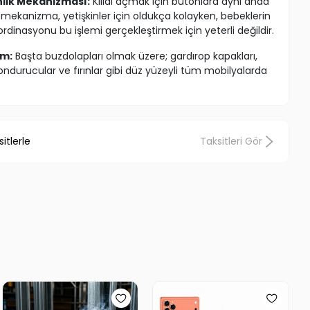
nlik Mekanizması:
Kilidi açmak için butonlara aynı anda
u mekanizma, yetişkinler için oldukça kolayken, bebeklerin
oordinasyonu bu işlemi gerçekleştirmek için yeterli değildir.
ım:
Başta buzdolapları olmak üzere; gardırop kapakları,
ndurucular ve fırınlar gibi düz yüzeyli tüm mobilyalarda
 yapışkan bantları sayesinde delme veya vidalama
ler içinde monte edilir. Mobilyalarınıza zarar vermez.
itlerle
Taksitleri Gör
dern ve sade tasarımıyla beyaz eşyalarınızın ve
erinde göze batmaz, dekorasyonu bozmaz.