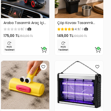
Araba Tasarımlı Araç İçi
Çöp Kovası Tasarımlı
Telefon Tutucu 360
Küllük Duvar Masaüstü
0
/ 0
4.9
/ 8
Dönebilen Ayarlı
ve Araç İçin Uygun
175,00 TL
149,00 TL
250,00 TL
200,00 TL
Kullanım
Hızlı
Hızlı
Teslimat
Teslimat