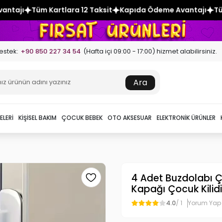
ra 12 Taksit
Kapıda Ödeme Avantajı
Tüm Kartlara 12 Taksi
estek:
+90 850 227 34 54
(Hafta içi 09:00 - 17:00) hizmet alabilirsiniz.
Ara
ELERI
KIŞISEL BAKIM
ÇOCUK BEBEK
OTO AKSESUAR
ELEKTRONIK ÜRÜNLER
4 Adet Buzdolabı 
Kapağı Çocuk Kilidi
4.0
/ 1
Yorum Yap