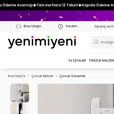
Tüm Kartlara 12 Taksit
Kapıda Ödeme Avantajı
Tüm Kartla
Bize Ulaşın
Yardım
Sipariş ve D
EV EŞYALARI
TEMIZLIK MALZEM
Ana Sayfa
Çocuk Bebek
Çocuk Güvenlik