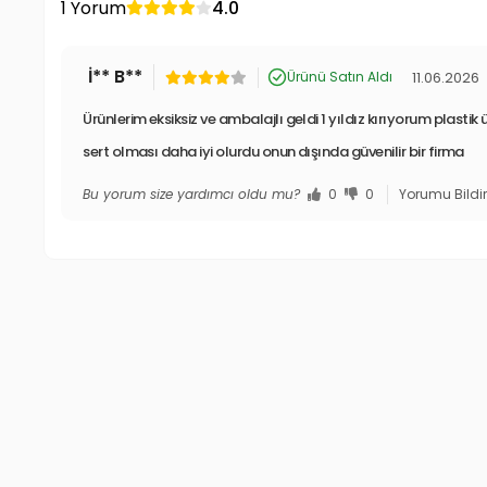
1 Yorum
4.0
İ** B**
11.06.2026
Ürünü Satın Aldı
Ürünlerim eksiksiz ve ambalajlı geldi 1 yıldız kırıyorum plastik 
sert olması daha iyi olurdu onun dışında güvenilir bir firma
Bu yorum size yardımcı oldu mu?
0
0
Yorumu Bildi