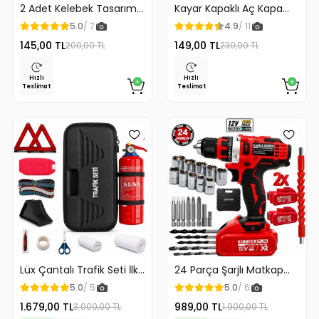
2 Adet Kelebek Tasarım
Kayar Kapaklı Aç Kapa
Klozet Kaldırma Aparatı
Araç Torpido Üstü
5.0
/ 7
4.9
/ 11
Gold Renk
Fosforlu Numaratör Park
145,00 TL
149,00 TL
200,00 TL
230,00 TL
Numaratörü
Hızlı
Hızlı
Teslimat
Teslimat
Lüx Çantalı Trafik Seti İlk
24 Parça Şarjlı Matkap
Yardım Seti 1 Kg Yangın
12v Çelik Mandrenli Çift
5.0
/ 5
5.0
/ 6
Söndürme Tüplü Tüvtürk
Akülü Vidalama Matkap
1.679,00 TL
989,00 TL
3.000,00 TL
1.900,00 TL
Uyumlu
Seti