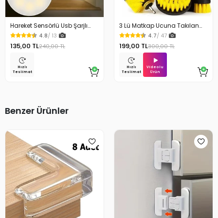
Hareket Sensörlü Usb Şarjlı
3 Lü Matkap Ucuna Takılan
Beyaz Led Işık Lamba
Temizlik Fırça Seti
4.8
/ 13
4.7
/ 47
135,00 TL
199,00 TL
240,00 TL
300,00 TL
Videolu
Hızlı
Hızlı
Ürün
Teslimat
Teslimat
Benzer Ürünler