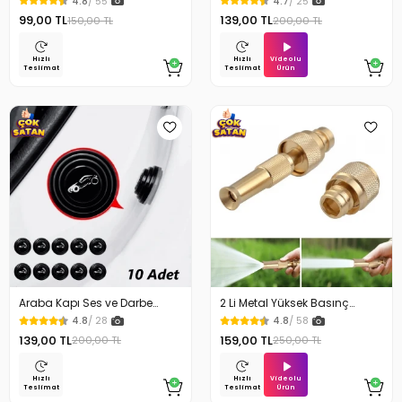
4.8
/ 55
4.7
/ 25
99,00 TL
139,00 TL
150,00 TL
200,00 TL
Videolu
Hızlı
Hızlı
Ürün
Teslimat
Teslimat
Araba Kapı Ses ve Darbe
2 Li Metal Yüksek Basınç
Emici Pad 10 Adet
Yağmurlamalı Hortum Ucu
4.8
/ 28
4.8
/ 58
139,00 TL
159,00 TL
200,00 TL
250,00 TL
Videolu
Hızlı
Hızlı
Ürün
Teslimat
Teslimat