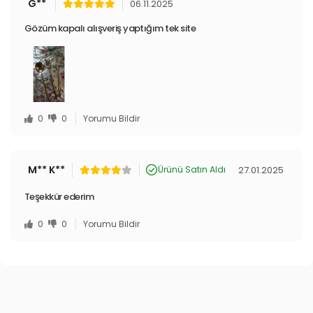
G**
06.11.2025
Gözüm kapalı alışveriş yaptığım tek site
0
0
Yorumu Bildir
M** K**
27.01.2025
Ürünü Satın Aldı
Teşekkür ederim
0
0
Yorumu Bildir