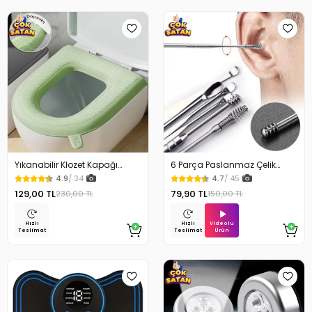
Yıkanabilir Klozet Kapağı
6 Parça Paslanmaz Çelik
Süngeri Su Geçirmez
Kulak Temizleme Seti
4.9
/ 34
4.7
/ 45
129,00 TL
79,90 TL
230,00 TL
150,00 TL
Videolu
Hızlı
Hızlı
Ürün
Teslimat
Teslimat