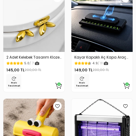
2 Adet Kelebek Tasarım Klozet
Kayar Kapaklı Aç Kapa Araç
Kaldırma Aparatı Gold Renk
Torpido Üstü Fosforlu
5.0
/ 7
4.9
/ 11
Numaratör Park Numaratörü
145,00 TL
149,00 TL
200,00 TL
230,00 TL
Hızlı
Hızlı
Teslimat
Teslimat