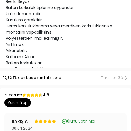
Renk: Beyaz.
Bütün korkuluk tiplerine uygundur.
Ürün demontedir.
Kurulum gerektirir.
Teras korkuluklarınıza veya merdiven korkuluklarınıza
montajını yapabilirsiniz.
Polyesterden imal edilmiştir.
Yırtılmaz.
Yıkanabilir.
Kullanım Alanı:
Balkon korkulukları
Merdiven Korkulukları
Beşik Kenar Korkulukları için uygundur.
12,92 TL
'den başlayan taksitlerle
Taksitleri Gör
4 Yorum
4.8
Yorum Yap
BARIŞ Y.
Ürünü Satın Aldı
30.04.2024