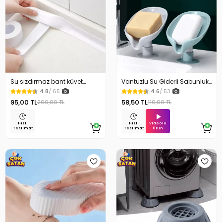
Su sızdırmaz bant küvet
Vantuzlu Su Giderli Sabunluk
Tezgah tamir bandı
Kaymaz
4.8
/ 65
4.6
/ 53
95,00 TL
58,50 TL
200,00 TL
110,00 TL
Videolu
Hızlı
Hızlı
Ürün
Teslimat
Teslimat