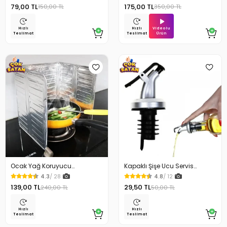
79,00 TL
175,00 TL
150,00 TL
350,00 TL
Videolu
Hızlı
Hızlı
Ürün
Teslimat
Teslimat
Ocak Yağ Koruyucu
Kapaklı Şişe Ucu Servis
Alüminyum Levha 32.5 x 84
Aparatı Yağdanlık Tıpa
4.3
/ 28
4.8
/ 12
Cm
139,00 TL
29,50 TL
240,00 TL
50,00 TL
Hızlı
Hızlı
Teslimat
Teslimat