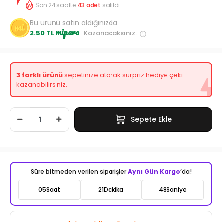
Son 24 saatte
43
adet
satıldı.
Bu ürünü satın aldığınızda
mipara
2.50 TL
Kazanacaksınız.
3 farklı ürünü
sepetinize atarak sürpriz hediye çeki
kazanabilirsiniz.
Sepete Ekle
Süre bitmeden verilen siparişler
Aynı Gün Kargo
’da!
05
Saat
21
Dakika
46
Saniye