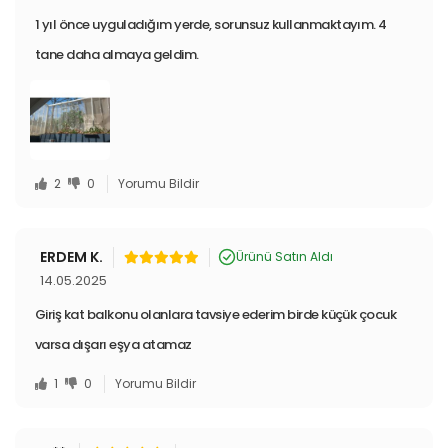
1 yıl önce uyguladığım yerde, sorunsuz kullanmaktayım. 4
tane daha almaya geldim.
2
0
Yorumu Bildir
ERDEM K.
Ürünü Satın Aldı
14.05.2025
Giriş kat balkonu olanlara tavsiye ederim birde küçük çocuk
varsa dışarı eşya atamaz
1
0
Yorumu Bildir