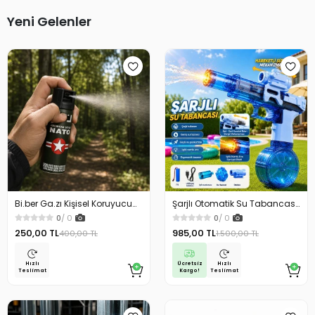
Yeni Gelenler
Bi.ber Ga.zı Kişisel Koruyucu
Şarjlı Otomatik Su Tabancası
Ekipman Savunma İçin
Oyuncak Geniş Hazneli
0
/ 0
0
/ 0
250,00 TL
985,00 TL
400,00 TL
1.500,00 TL
Ücretsiz
Hızlı
Hızlı
Kargo!
Teslimat
Teslimat