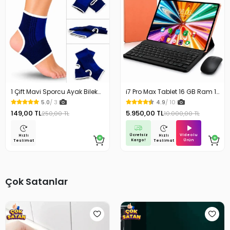
1 Çift Mavi Sporcu Ayak Bilek
i7 Pro Max Tablet 16 GB Ram 1
Koruyucu Ağrı Bandajı Ayak
TB Depolama Kablosuz
5.0
/ 3
4.9
/ 10
Bandajı Sporcu Bilekliği
Klavye Mouse Kılıf Hediyeli 10.1
149,00 TL
5.950,00 TL
250,00 TL
10.000,00 TL
inc Tablet
Ücretsiz
Videolu
Hızlı
Hızlı
Kargo!
Ürün
Teslimat
Teslimat
Çok Satanlar