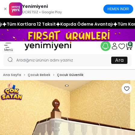
Yenimiyeni
×
HEMEN İNDİR
ÜCRETSİZ • Google Play
Taksit
Kapıda Ödeme Avantajı
Tüm Kartlara 12 Taksit
Ka
0
Menü
Ara
Ana Sayfa
Çocuk Bebek
Çocuk Güvenlik