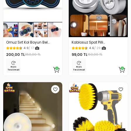
Omuz Sırt Kol Boyun Bel
Kablosuz Spot Pilli
Kelebek Masaj Aleti
Dokunmatik Led Lamba
4.9
/ 17
4.6
/ 29
200,00 TL
99,00 TL
350,00 TL
150,00 TL
Hızlı
Hızlı
Teslimat
Teslimat