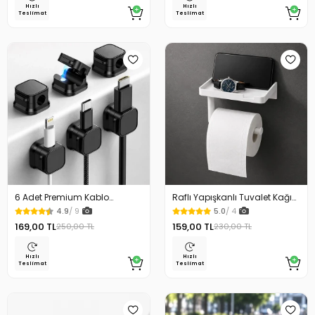
Hızlı
Hızlı
Teslimat
Teslimat
6 Adet Premium Kablo
Raflı Yapışkanlı Tuvalet Kağıdı
Düzenleyici Kablo Tutucu
Askılığı
4.9
/ 9
5.0
/ 4
Mıknatıslı Kapak Özellikli
169,00 TL
159,00 TL
250,00 TL
230,00 TL
Hızlı
Hızlı
Teslimat
Teslimat