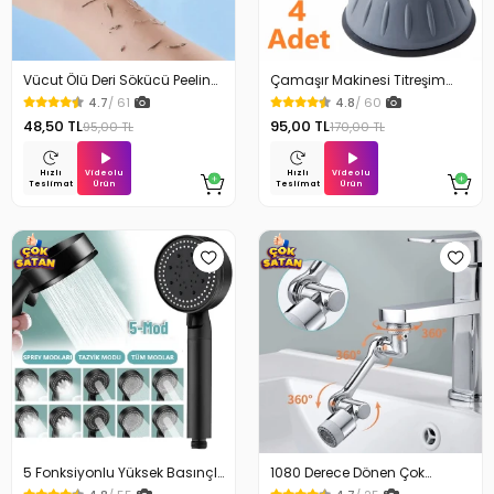
Vücut Ölü Deri Sökücü Peeling
Çamaşır Makinesi Titreşim
Banyo Duş Süngeri
Engelleyici Stoper 4Lü
4.7
/ 61
4.8
/ 60
48,50 TL
95,00 TL
95,00 TL
170,00 TL
Videolu
Videolu
Hızlı
Hızlı
Ürün
Ürün
Teslimat
Teslimat
5 Fonksiyonlu Yüksek Basınçlı
1080 Derece Dönen Çok
Ayarlı Duş Başlığı
Fonksiyonlu Musluk Başlığı