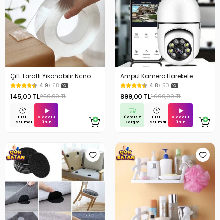
Çift Taraflı Yıkanabilir Nano
Ampul Kamera Harekete
Teknoloji Bant 3 mt
Duyarlı Gece Görüşlü
4.9
/ 68
4.8
/ 50
145,00 TL
899,00 TL
250,00 TL
1.600,00 TL
Videolu
Ücretsiz
Videolu
Hızlı
Hızlı
Ürün
Kargo!
Ürün
Teslimat
Teslimat