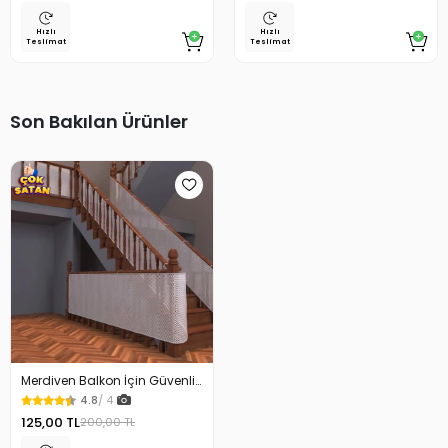
Hızlı
Hızlı
Teslimat
Teslimat
Son Bakılan Ürünler
Merdiven Balkon İçin Güvenlik
Filesi 250 x 80 Cm
4.8
/ 4
125,00 TL
200,00 TL