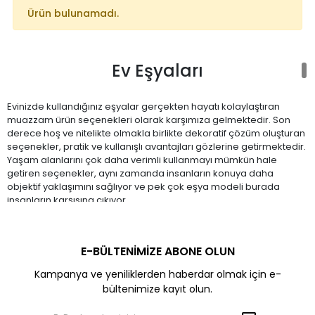
Ürün bulunamadı.
Ev Eşyaları
Evinizde kullandığınız eşyalar gerçekten hayatı kolaylaştıran
muazzam ürün seçenekleri olarak karşımıza gelmektedir. Son
derece hoş ve nitelikte olmakla birlikte dekoratif çözüm oluşturan
seçenekler, pratik ve kullanışlı avantajları gözlerine getirmektedir.
Yaşam alanlarını çok daha verimli kullanmayı mümkün hale
getiren seçenekler, aynı zamanda insanların konuya daha
objektif yaklaşımını sağlıyor ve pek çok eşya modeli burada
insanların karşısına çıkıyor.
Mutlaka takibiniz de olması gereken
ev eşyaları
hayatınızı
E-BÜLTENİMİZE ABONE OLUN
kolaylaştırıyor ve size gerçekten büyük katkılar sağlıyor. Göz
kamaştırıcı ürün zenginliği pratik yaşamı desteklediği gibi, banyo
Kampanya ve yeniliklerden haberdar olmak için e-
mutfak ve diğer noktalarda işinizi çok kolay hale getirmektedir.
bültenimize kayıt olun.
Her biri özenle tasarlanmış ürün tercihleri, yaşam standartlarını
yüksek tutmak ve avantajlı bir imkân ortaya koymak için insanlara