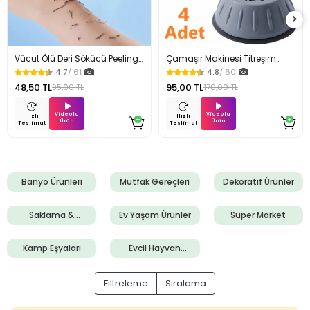
Vücut Ölü Deri Sökücü Peeling
Çamaşır Makinesi Titreşim
Banyo Duş Süngeri
Engelleyici Stoper 4Lü
4.7
/ 61
4.8
/ 60
48,50 TL
95,00 TL
95,00 TL
170,00 TL
Videolu
Videolu
Hızlı
Hızlı
Ürün
Ürün
Teslimat
Teslimat
Banyo Ürünleri
Mutfak Gereçleri
Dekoratif Ürünler
Saklama &
Ev Yaşam Ürünler
Süper Market
Düzenleme
Ürünleri
Kamp Eşyaları
Evcil Hayvan
Ürünleri
Filtreleme
Sıralama