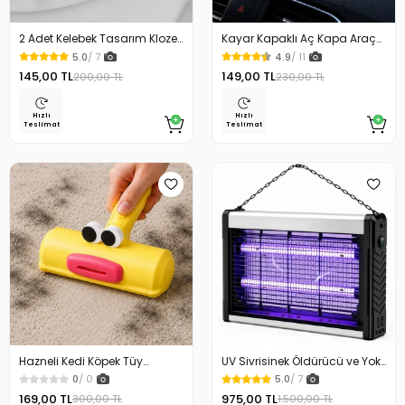
2 Adet Kelebek Tasarım Klozet
Kayar Kapaklı Aç Kapa Araç
Kaldırma Aparatı Gold Renk
Torpido Üstü Fosforlu
5.0
/ 7
4.9
/ 11
Numaratör Park Numaratörü
145,00 TL
149,00 TL
200,00 TL
230,00 TL
Hızlı
Hızlı
Teslimat
Teslimat
Hazneli Kedi Köpek Tüy
UV Sivrisinek Öldürücü ve Yok
Temizleyici Kıl Toplayıcı Ördek
Edici Elektrikli Mega Boy Sinek
0
/ 0
5.0
/ 7
Tasarımlı
Öldürücü Cihaz Cız Lamba
169,00 TL
975,00 TL
300,00 TL
1.500,00 TL
Mor Işık Asılabilir Taşınabilir