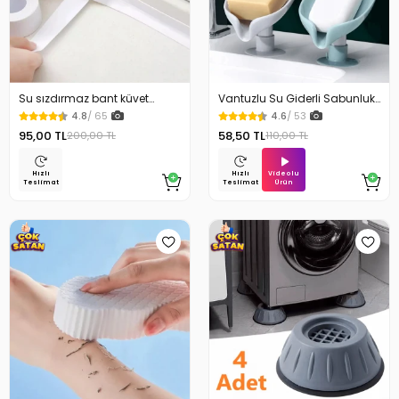
Su sızdırmaz bant küvet
Vantuzlu Su Giderli Sabunluk
Tezgah tamir bandı
Kaymaz
4.8
/ 65
4.6
/ 53
95,00 TL
58,50 TL
200,00 TL
110,00 TL
Videolu
Hızlı
Hızlı
Ürün
Teslimat
Teslimat