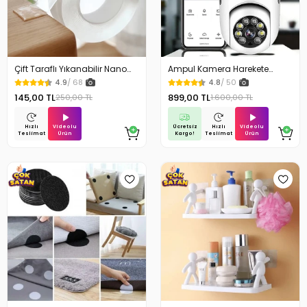
Çift Taraflı Yıkanabilir Nano
Ampul Kamera Harekete
Teknoloji Bant 3 mt
Duyarlı Gece Görüşlü
4.9
/ 68
4.8
/ 50
145,00 TL
899,00 TL
250,00 TL
1.600,00 TL
Videolu
Ücretsiz
Videolu
Hızlı
Hızlı
Ürün
Kargo!
Ürün
Teslimat
Teslimat