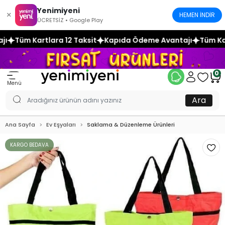
Yenimiyeni
×
HEMEN İNDİR
ÜCRETSİZ • Google Play
 Taksit
Kapıda Ödeme Avantajı
Tüm Kartlara 12 Taksit
K
0
Menü
Ara
Ana Sayfa
Ev Eşyaları
Saklama & Düzenleme Ürünleri
KARGO BEDAVA