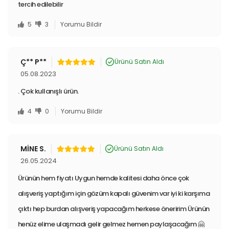
market ürünlerine, evcil hayvan oyuncaklarından tasma ve tüy
tercih edilebilir
toplama araçlarına, bebek ürünlerinden kamp eşyalarına kadar geniş
bir yelpazede ürünler sunmaktayız. Yenimiyeni.com'da TV’de
5
3
Yorumu Bildir
gördüğünüz, sosyal medyada rastladığınız, her yerde aradığınız
pratik ve işlevsel ürünleri bulabilirsiniz.
TV Ürünleri
,
En İlginç
Ürünler
ve
Değişik Aksesuarlar
, aradığınız fiyatlarla aynı çatı altında
Ç** P**
Ürünü Satın Aldı
sizleri bekliyor. Renkli ve fonksiyonel ürünlerin dünyasına
05.08.2023
Yenimiyeni.com ile birlikte adım atın!
. Çok kullanışlı ürün.
4
0
Yorumu Bildir
MİNE S.
Ürünü Satın Aldı
26.05.2024
Ürünün hem fiyatı Uygun hemde kalitesi daha önce çok
alışveriş yaptığım için gözüm kapalı güvenim var iyi ki karşıma
çıktı hep burdan alışveriş yapacağım herkese öneririm Ürünün
henüz elime ulaşmadı gelir gelmez hemen paylaşacağım 🤗