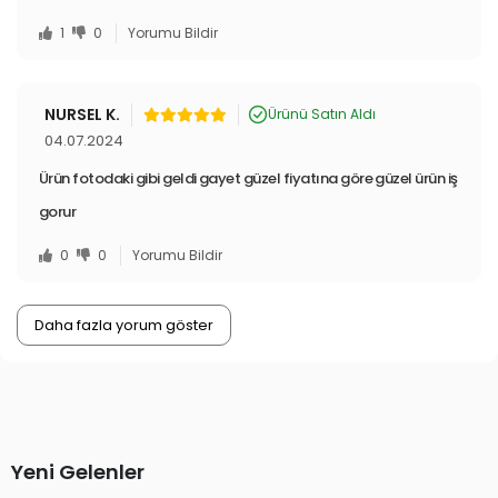
1
0
Yorumu Bildir
NURSEL K.
Ürünü Satın Aldı
04.07.2024
Ürün fotodaki gibi geldi gayet güzel fiyatına göre güzel ürün iş
gorur
0
0
Yorumu Bildir
Daha fazla yorum göster
Yeni Gelenler