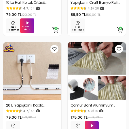
10 Lu Halı Koltuk Örtüsü
Yapışkanlı Craft Banyo Rafı
Kaydırmaz Cırtlı Pad
Organizer 1 Adet
4.7
/ 54
4.6
/ 28
75,00 TL
89,90 TL
120,00 TL
150,00 TL
Videolu
Hızlı
Hızlı
Ürün
Teslimat
Teslimat
20 Li Yapışkanlı Kablo
Çamur Bant Alüminyum
Sabitleyici Şeffaf Klips
İzolasyon Tamir Bandı 5 Mt
4.7
/ 43
4.9
/ 15
79,00 TL
175,00 TL
150,00 TL
350,00 TL