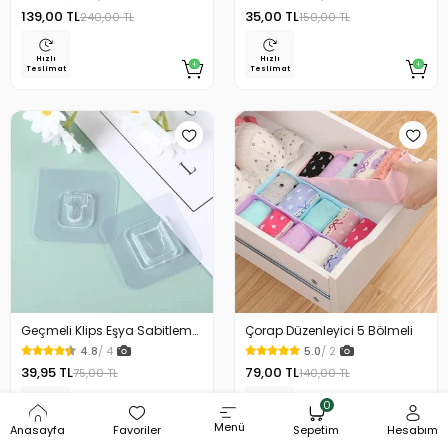
Blooms
139,00 TL
35,00 TL
240,00 TL
150,00 TL
Hızlı
Hızlı
Teslimat
Teslimat
Geçmeli Klips Eşya Sabitleme
Çorap Düzenleyici 5 Bölmeli
Askısı 2 Set
4.8
/ 4
5.0
/ 2
39,95 TL
79,00 TL
75,00 TL
140,00 TL
0
Hızlı
Hızlı
Menü
Teslimat
Teslimat
Anasayfa
Favoriler
Sepetim
Hesabım