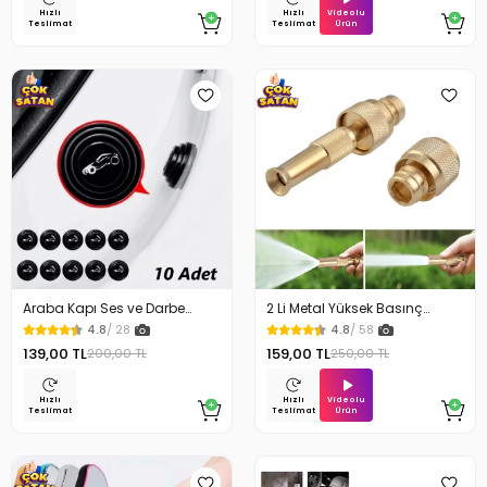
Videolu
Hızlı
Hızlı
Ürün
Teslimat
Teslimat
Araba Kapı Ses ve Darbe
2 Li Metal Yüksek Basınç
Emici Pad 10 Adet
Yağmurlamalı Hortum Ucu
4.8
/ 28
4.8
/ 58
139,00 TL
159,00 TL
200,00 TL
250,00 TL
Videolu
Hızlı
Hızlı
Ürün
Teslimat
Teslimat