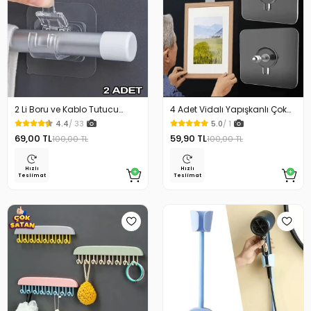
2 Li Boru ve Kablo Tutucu
4 Adet Vidalı Yapışkanlı Çok
Halka Güçlü Yapışkanlı
Amaçlı Şeffaf Askı
4.4
/ 33
5.0
/ 1
69,00 TL
59,90 TL
100,00 TL
100,00 TL
Hızlı
Hızlı
Teslimat
Teslimat