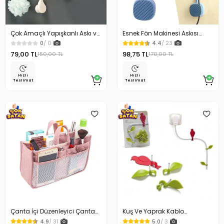
Çok Amaçlı Yapışkanlı Askı ve
Esnek Fön Makinesi Askısı
Askı Çoğaltıcı
Güçlü Yapışkanlı
0
/ 0
4.4
/ 23
79,00 TL
98,75 TL
150,00 TL
170,00 TL
Hızlı
Hızlı
Teslimat
Teslimat
Çanta İçi Düzenleyici Çanta
Kuş Ve Yaprak Kablo
Organizeri
Sabitleyici Danhao Wire
4.9
/ 31
5.0
/ 3