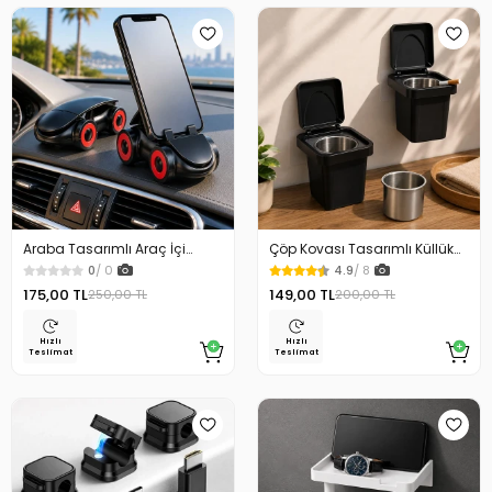
Araba Tasarımlı Araç İçi
Çöp Kovası Tasarımlı Küllük
Telefon Tutucu 360 Dönebilen
Duvar Masaüstü ve Araç İçin
0
/ 0
4.9
/ 8
Ayarlı
Uygun Kullanım
175,00 TL
149,00 TL
250,00 TL
200,00 TL
Hızlı
Hızlı
Teslimat
Teslimat