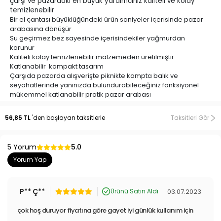
çarşı ve pazardaki en büyük yardımcınız kaliteli ve kolay
temizlenebilir
Bir el çantası büyüklüğündeki ürün saniyeler içerisinde pazar
arabasına dönüşür
Su geçirmez bez sayesinde içerisindekiler yağmurdan
korunur
Kaliteli kolay temizlenebilir malzemeden üretilmiştir
Katlanabilir kompakt tasarım
Çarşıda pazarda alışverişte piknikte kampta balık ve
seyahatlerinde yanınızda bulundurabileceğiniz fonksiyonel
mükemmel katlanabilir pratik pazar arabası
Pazarda malzeme taşıma işlerinizde en büyük yardımcısı
olacak yanınızda hiç ayırmak istemeyeceksiniz
56,85 TL
'den başlayan taksitlerle
Taksitleri Gör
Alışveriş tutkunu kadınların eşyalarını rahatlıkla ve yorulmadan
taşıyabilmeleri için tasarlanmıştır
NOT: RENKLER STOK DURUMUNA GÖRE KARIŞIK OLARAK
5 Yorum
5.0
GÖNDERİLİR
Yorum Yap
Yenimiyeni.com
, geniş ürün gamıyla ev yaşamınızı kolaylaştıran
P** Ç**
03.07.2023
Ürünü Satın Aldı
pratik ve kullanışlı ürünlerin buluşma noktasıdır. Temizlik
çok hoş duruyor fiyatına göre gayet iyi günlük kullanım için
aparatlarından pratik mutfak gereçlerine, oto aksesuarlarından yapı