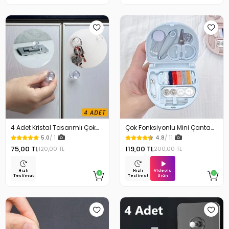
4 Adet Kristal Tasarımlı Çok
Çok Fonksiyonlu Mini Çanta
Amaçlı Yapışkanlı Tutacak
Boy Seyahat Tipi Dikiş Seti
5.0
/ 1
4.8
/ 11
Buton
75,00 TL
119,00 TL
120,00 TL
200,00 TL
Videolu
Hızlı
Hızlı
Ürün
Teslimat
Teslimat