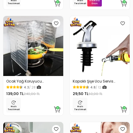
Videolu
Hızlı
Hızlı
Ürün
Teslimat
Teslimat
Ocak Yağ Koruyucu
Kapaklı Şişe Ucu Servis
Alüminyum Levha 32.5 x 84
Aparatı Yağdanlık Tıpa
4.3
/ 28
4.8
/ 12
Cm
139,00 TL
29,50 TL
240,00 TL
50,00 TL
Hızlı
Hızlı
Teslimat
Teslimat