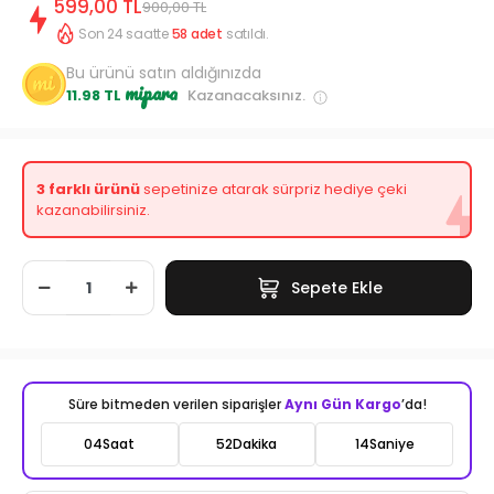
599,00 TL
900,00 TL
Son 24 saatte
58
adet
satıldı.
Bu ürünü satın aldığınızda
mipara
11.98 TL
Kazanacaksınız.
3 farklı ürünü
sepetinize atarak sürpriz hediye çeki
kazanabilirsiniz.
Sepete Ekle
Süre bitmeden verilen siparişler
Aynı Gün Kargo
’da!
04
Saat
52
Dakika
12
Saniye