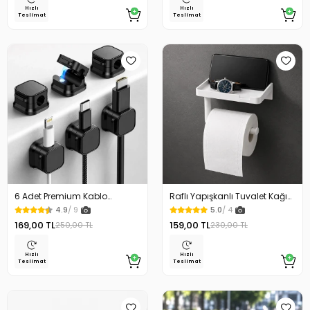
Hızlı
Hızlı
Teslimat
Teslimat
6 Adet Premium Kablo
Raflı Yapışkanlı Tuvalet Kağıdı
Düzenleyici Kablo Tutucu
Askılığı
4.9
/ 9
5.0
/ 4
Mıknatıslı Kapak Özellikli
169,00 TL
159,00 TL
250,00 TL
230,00 TL
Hızlı
Hızlı
Teslimat
Teslimat