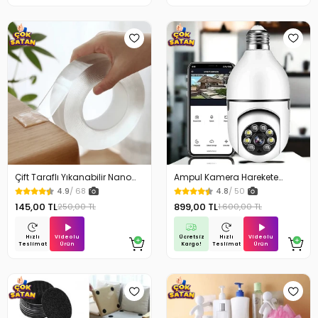
Çift Taraflı Yıkanabilir Nano
Ampul Kamera Harekete
Teknoloji Bant 3 mt
Duyarlı Gece Görüşlü
4.9
/ 68
4.8
/ 50
145,00 TL
899,00 TL
250,00 TL
1.600,00 TL
Videolu
Ücretsiz
Videolu
Hızlı
Hızlı
Ürün
Kargo!
Ürün
Teslimat
Teslimat