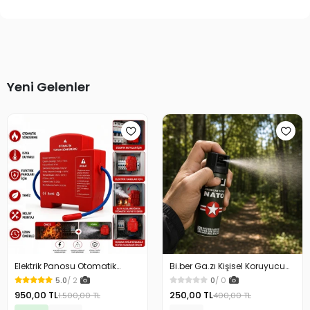
Yeni Gelenler
Elektrik Panosu Otomatik
Bi.ber Ga.zı Kişisel Koruyucu
Yangın Söndürücü Isıya
Ekipman Savunma İçin
5.0
/ 2
0
/ 0
Duyarlı Sigorta Kutusu Yangın
950,00 TL
250,00 TL
1.500,00 TL
400,00 TL
Söndürme Cihazı