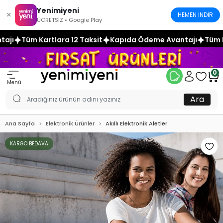
Yenimiyeni
×
HEMEN İNDİR
ÜCRETSİZ • Google Play
2 Taksit
Kapıda Ödeme Avantajı
Tüm Kartlara 12 Taksit
K
0
Menü
Ara
Ana Sayfa
Elektronik Ürünler
Akıllı Elektronik Aletler
KARGO BEDAVA