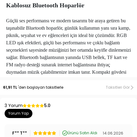
Kablosuz Bluetooth Hoparlör
Güçlü ses performansı ve modern tasarımı bir araya getiren bu
taşınabilir Bluetooth hoparlör, günlük kullanımın yanı sıra kamp,
piknik, seyahat ve ev eğlenceleri için ideal bir çözümdür. RGB
LED ışık efektleri, güçlü bas performansı ve çoklu bağlantı
seçenekleri sayesinde müziğinizi her ortamda keyifle dinlemenizi
sağlar. Bluetooth bağlantısının yanında USB bellek, TF kart ve
FM radyo desteği sunarak internet bağlantısına ihtiyaç
duymadan müzik çalabilmenize imkan tanır. Kompakt gövdesi
sayesinde kolay taşınır ve dahili bataryası ile kablosuz kullanım
özgürlüğü sunar.
61,91 TL
'den başlayan taksitlerle
Taksitleri Gör
Öne Çıkan Özellikler
3 Yorum
5.0
Extra Bass teknolojisi ile güçlü ve derin bas performansı
Yorum Yap
Net ve dengeli ses kalitesi
RGB LED renkli ışık efektleri
Kablosuz Bluetooth bağlantısı
F** T**
14.06.2026
Ürünü Satın Aldı