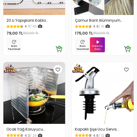
20 Li Yapışkanlı Kablo
Çamur Bant Alüminyum
Sabitleyici Şeffaf Klips
İzolasyon Tamir Bandı 5 Mt
4.7
/ 43
4.9
/ 15
79,00 TL
175,00 TL
150,00 TL
350,00 TL
Videolu
Hızlı
Hızlı
Ürün
Teslimat
Teslimat
Ocak Yağ Koruyucu
Kapaklı Şişe Ucu Servis
Alüminyum Levha 32.5 x 84
Aparatı Yağdanlık Tıpa
4.3
/ 28
4.8
/ 12