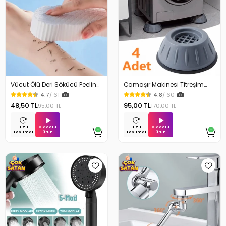
Vücut Ölü Deri Sökücü Peeling
Çamaşır Makinesi Titreşim
Banyo Duş Süngeri
Engelleyici Stoper 4Lü
4.7
/ 61
4.8
/ 60
48,50 TL
95,00 TL
95,00 TL
170,00 TL
Videolu
Videolu
Hızlı
Hızlı
Ürün
Ürün
Teslimat
Teslimat