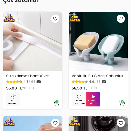
Çok Satanlar
Su sızdırmaz bant küvet
Vantuzlu Su Giderli Sabunluk
Tezgah tamir bandı
Kaymaz
4.8
/ 65
4.6
/ 53
95,00 TL
58,50 TL
200,00 TL
110,00 TL
Videolu
Hızlı
Hızlı
Ürün
Teslimat
Teslimat