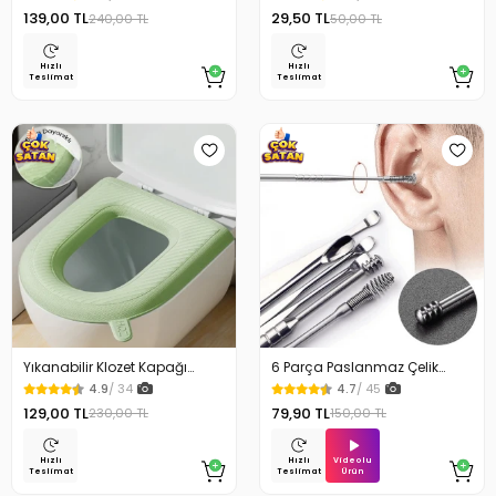
Cm
139,00 TL
29,50 TL
240,00 TL
50,00 TL
Hızlı
Hızlı
Teslimat
Teslimat
Yıkanabilir Klozet Kapağı
6 Parça Paslanmaz Çelik
Süngeri Su Geçirmez
Kulak Temizleme Seti
4.9
/ 34
4.7
/ 45
129,00 TL
79,90 TL
230,00 TL
150,00 TL
Videolu
Hızlı
Hızlı
Ürün
Teslimat
Teslimat