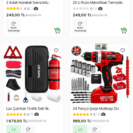
2 Adet Hareket Sensörlü
20 Li Rulo Mikrofiber Temizlik
Lamba Merdiven Dolap
Bezi 25x25 cm Çok Amaçlı
4.0
/ 1
0
/ 0
Çalışma Masası Mutfak
Kopart Kullan Kaliteli
249,00 TL
249,00 TL
400,00 TL
350,00 TL
Lambası Şarjlı Usb Led
Lamba Beyaz
Hızlı
Hızlı
Teslimat
Teslimat
Lüx Çantalı Trafik Seti İlk
24 Parça Şarjlı Matkap 12v
Yardım Seti 1 Kg Yangın
Çelik Mandrenli Çift Akülü
5.0
/ 5
5.0
/ 6
Söndürme Tüplü Tüvtürk
Vidalama Matkap Seti
1.679,00 TL
989,00 TL
3.000,00 TL
1.900,00 TL
Uyumlu