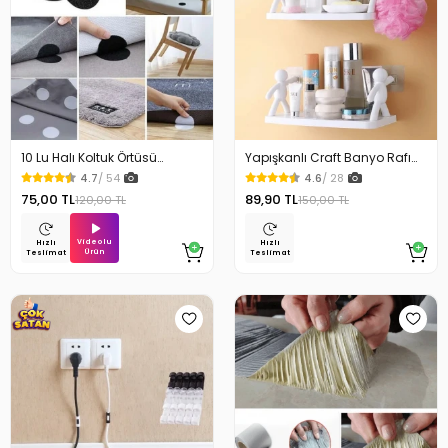
10 Lu Halı Koltuk Örtüsü
Yapışkanlı Craft Banyo Rafı
Kaydırmaz Cırtlı Pad
Organizer 1 Adet
4.7
/ 54
4.6
/ 28
75,00 TL
89,90 TL
120,00 TL
150,00 TL
Videolu
Hızlı
Hızlı
Ürün
Teslimat
Teslimat