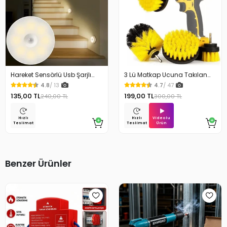
Hareket Sensörlü Usb Şarjlı
3 Lü Matkap Ucuna Takılan
Beyaz Led Işık Lamba
Temizlik Fırça Seti
4.8
/ 13
4.7
/ 47
135,00 TL
199,00 TL
240,00 TL
300,00 TL
Videolu
Hızlı
Hızlı
Ürün
Teslimat
Teslimat
Benzer Ürünler