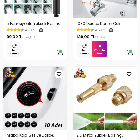
5 Fonksiyonlu Yüksek Basınçlı
1080 Derece Dönen Çok
Ayarlı Duş Başlığı
Fonksiyonlu Musluk Başlığı
4.8
/ 55
4.7
/ 25
99,00 TL
139,00 TL
150,00 TL
200,00 TL
Videolu
Hızlı
Hızlı
Ürün
Teslimat
Teslimat
Araba Kapı Ses ve Darbe
2 Li Metal Yüksek Basınç
Emici Pad 10 Adet
Yağmurlamalı Hortum Ucu