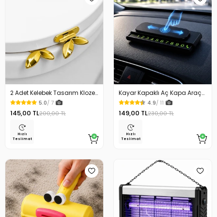
2 Adet Kelebek Tasarım Klozet
Kayar Kapaklı Aç Kapa Araç
Kaldırma Aparatı Gold Renk
Torpido Üstü Fosforlu
5.0
/ 7
4.9
/ 11
Numaratör Park Numaratörü
145,00 TL
149,00 TL
200,00 TL
230,00 TL
Hızlı
Hızlı
Teslimat
Teslimat