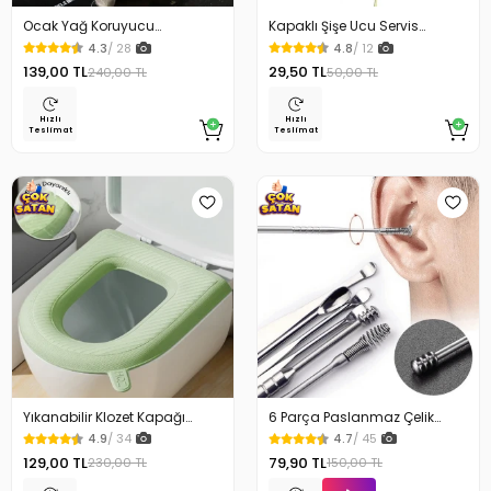
Ocak Yağ Koruyucu
Kapaklı Şişe Ucu Servis
Alüminyum Levha 32.5 x 84
Aparatı Yağdanlık Tıpa
4.3
/ 28
4.8
/ 12
Cm
139,00 TL
29,50 TL
240,00 TL
50,00 TL
Hızlı
Hızlı
Teslimat
Teslimat
Yıkanabilir Klozet Kapağı
6 Parça Paslanmaz Çelik
Süngeri Su Geçirmez
Kulak Temizleme Seti
4.9
/ 34
4.7
/ 45
129,00 TL
79,90 TL
230,00 TL
150,00 TL