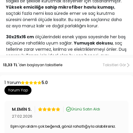
sağlıklı bir şekilde kurutmak isteyenler için tasarlanmıştır.
Yüksek emiciliğe sahip mikrofiber havlu kumaşı
,
saçtaki fazla nemi kısa sürede emer ve saç kurutma
süresini önemli ölçüde kısaltır. Bu sayede saçlarınız daha
az ısıya maruz kalır ve doğal parlaklığını korur.
30x25x16 cm
ölçülerindeki esnek yapısı sayesinde her baş
ölçüsüne rahatlıkla uyum sağlar.
Yumuşak dokusu
, saç
tellerine zarar vermez, kırılma ve elektriklenmeyi önler. Duş
sonrası kullanım için ideal olan bu saç bonesi, aynı
zamanda
spor salonu, plaj veya seyahat
gibi
13,33 TL
'den başlayan taksitlerle
Taksitleri Gör
ortamlarda da kolaylıkla kullanılabilir.
Şık
fiyonk detayı
ile estetik bir görünüm sunarken,
hızlı
1 Yorum
5.0
kuruyan yapısı
sayesinde hijyenik ve uzun ömürlü bir
Yorum Yap
kullanım sağlar. Günlük bakım rutininizin vazgeçilmez bir
parçası olacak bu havlu bone ile saçlarınızı kolayca
kurutun ve zaman kazanın.
M.EMİN S.
Ürünü Satın Aldı
27.02.2026
Eşim için aldım çok beğendi, gönül rahatlığıyla alabilirsiniz.