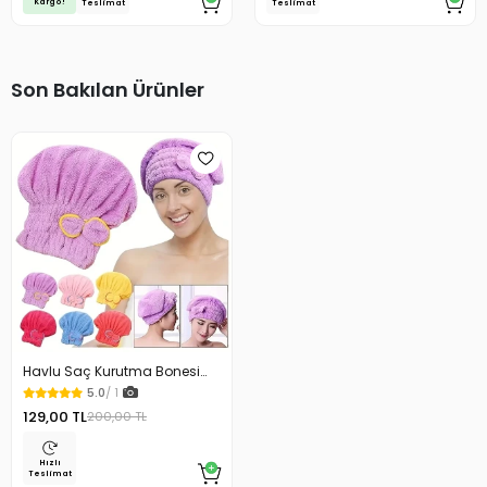
Kargo!
Teslimat
Teslimat
Son Bakılan Ürünler
Havlu Saç Kurutma Bonesi
Kafa Havlusu Duş Bonesi Islak
5.0
/ 1
Saç Kurulama Bonesi
129,00 TL
200,00 TL
Hızlı
Teslimat