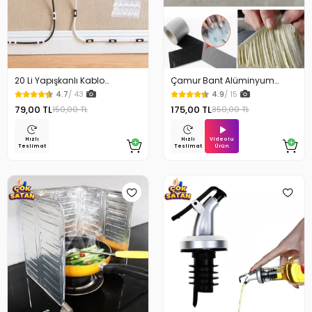
20 Li Yapışkanlı Kablo
Çamur Bant Alüminyum
Sabitleyici Şeffaf Klips
İzolasyon Tamir Bandı 5 Mt
4.7
/ 43
4.9
/ 15
79,00 TL
175,00 TL
150,00 TL
350,00 TL
Videolu
Hızlı
Hızlı
Ürün
Teslimat
Teslimat