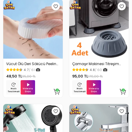
Vücut Ölü Deri Sökücü Peeling
Çamaşır Makinesi Titreşim
Banyo Duş Süngeri
Engelleyici Stoper 4Lü
4.7
/ 61
4.8
/ 60
48,50 TL
95,00 TL
95,00 TL
170,00 TL
Videolu
Videolu
Hızlı
Hızlı
Ürün
Ürün
Teslimat
Teslimat