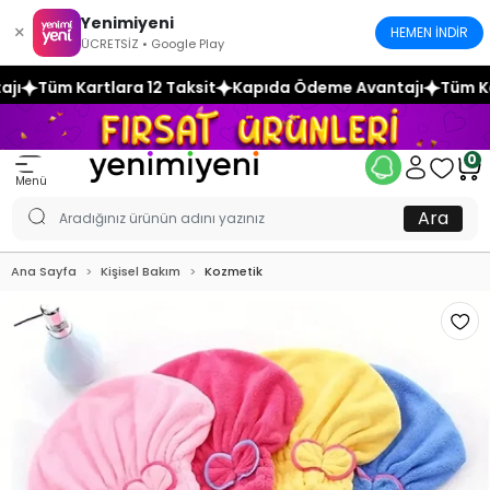
Yenimiyeni
×
HEMEN İNDİR
ÜCRETSİZ • Google Play
12 Taksit
Kapıda Ödeme Avantajı
Tüm Kartlara 12 Taksit
0
Menü
Ara
Ana Sayfa
Kişisel Bakım
Kozmetik