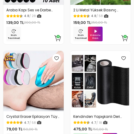
Araba Kapı Ses ve Darbe
2 Li Metal Yüksek Basınç
Emici Pad 10 Adet
Yağmurlamalı Hortum Ucu
4.8
/ 28
4.8
/ 58
139,00 TL
159,00 TL
200,00 TL
250,00 TL
Videolu
Hızlı
Hızlı
Ürün
Teslimat
Teslimat
Crystal Eraser Epilasyon Tüy
Kendinden Yapışkanlı Deri
Silgisi Tüy Alıcı
Döşeme Deri Tamir Kiti Siyah
4.7
/ 58
4.7
/ 18
100 Cm x 50 Cm
79,00 TL
475,00 TL
150,00 TL
750,00 TL