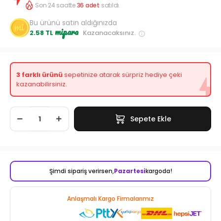
Son 24 saatte
36
adet
satıldı.
Bu ürünü satın aldığınızda
mipara
2.58 TL
Kazanacaksınız.
3 farklı ürünü
sepetinize atarak sürpriz hediye çeki
kazanabilirsiniz.
Sepete Ekle
Şimdi sipariş verirsen,
Pazartesi
kargoda!
Anlaşmalı Kargo Firmalarımız