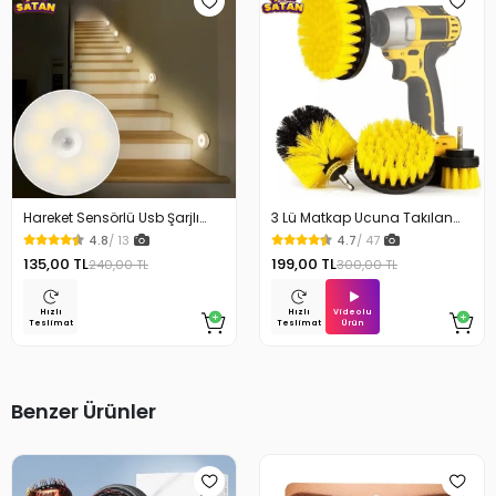
Hareket Sensörlü Usb Şarjlı
3 Lü Matkap Ucuna Takılan
Beyaz Led Işık Lamba
Temizlik Fırça Seti
4.8
/ 13
4.7
/ 47
135,00 TL
199,00 TL
240,00 TL
300,00 TL
Videolu
Hızlı
Hızlı
Ürün
Teslimat
Teslimat
Benzer Ürünler