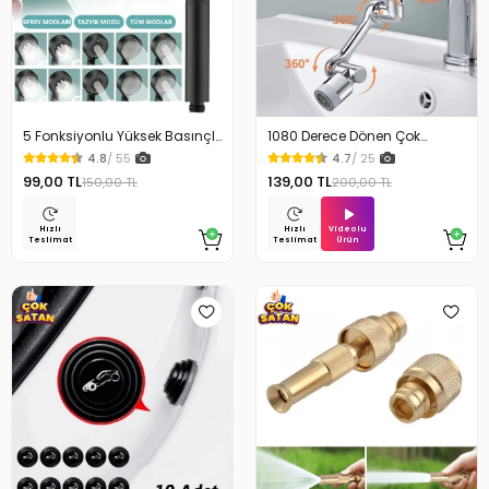
5 Fonksiyonlu Yüksek Basınçlı
1080 Derece Dönen Çok
Ayarlı Duş Başlığı
Fonksiyonlu Musluk Başlığı
4.8
/ 55
4.7
/ 25
99,00 TL
139,00 TL
150,00 TL
200,00 TL
Videolu
Hızlı
Hızlı
Ürün
Teslimat
Teslimat