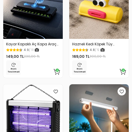
Kayar Kapaklı Aç Kapa Araç
Hazneli Kedi Köpek Tüy
Torpido Üstü Fosforlu
Temizleyici Kıl Toplayıcı Ördek
4.9
/ 11
4.8
/ 5
Numaratör Park Numaratörü
Tasarımlı
149,00 TL
169,00 TL
230,00 TL
300,00 TL
Hızlı
Hızlı
Teslimat
Teslimat