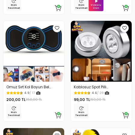
Videolu
Hızlı
Hızlı
Ürün
Teslimat
Teslimat
Omuz Sırt Kol Boyun Bel
Kablosuz Spot Pilli
Kelebek Masaj Aleti
Dokunmatik Led Lamba
4.9
/ 17
4.6
/ 29
200,00 TL
99,00 TL
350,00 TL
150,00 TL
Hızlı
Hızlı
Teslimat
Teslimat