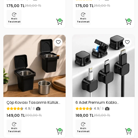
Fırçası
Ayarlı
175,00 TL
175,00 TL
250,00 TL
250,00 TL
Hızlı
Hızlı
Teslimat
Teslimat
Çöp Kovası Tasarımlı Küllük
6 Adet Premium Kablo
Duvar Masaüstü ve Araç İçin
Düzenleyici Kablo Tutucu
4.9
/ 8
4.9
/ 9
Uygun Kullanım
Mıknatıslı Kapak Özellikli
149,00 TL
169,00 TL
200,00 TL
250,00 TL
Hızlı
Hızlı
Teslimat
Teslimat