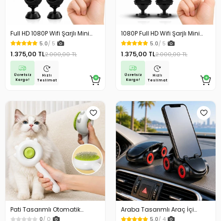
Full HD 1080P Wifi Şarjlı Mini
1080P Full HD Wifi Şarjlı Mini
Güvenlik Kamerası Geniş Açılı
Güvenlik Kamerası Geniş Açılı
5.0
/ 5
5.0
/ 5
Balık Gözü Maksimum
Balık Gözü Maksimum
1.375,00 TL
1.375,00 TL
2.000,00 TL
2.000,00 TL
Görüntü Kalitesi
Görüntü Kalitesi
Ücretsiz
Ücretsiz
Hızlı
Hızlı
Kargo!
Kargo!
Teslimat
Teslimat
Pati Tasarımlı Otomatik
Araba Tasarımlı Araç İçi
Temizlenen Evcil Hayvan
Telefon Tutucu 360 Dönebilen
0
/ 0
5.0
/ 4