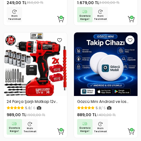
249,00 TL
1.679,00 TL
350,00 TL
3.000,00 TL
Uyumlu
Ücretsiz
Hızlı
Hızlı
Kargo!
Teslimat
Teslimat
24 Parça Şarjlı Matkap 12v
Gözcü Mini Android ve İos
Çelik Mandrenli Çift Akülü
Uyumlu Takip Cihazı Geçmişe
5.0
/ 6
5.0
/ 5
Vidalama Matkap Seti
Dönük Konum Gps Araç Motor
989,00 TL
889,00 TL
1.900,00 TL
1.400,00 TL
Çocuk Gizli Takip
Ücretsiz
Ücretsiz
Hızlı
Hızlı
Kargo!
Kargo!
Teslimat
Teslimat