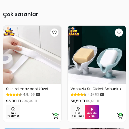
Çok Satanlar
Su sızdırmaz bant küvet
Vantuzlu Su Giderli Sabunluk
Tezgah tamir bandı
Kaymaz
4.8
/ 65
4.6
/ 53
95,00 TL
58,50 TL
200,00 TL
110,00 TL
Videolu
Hızlı
Hızlı
Ürün
Teslimat
Teslimat