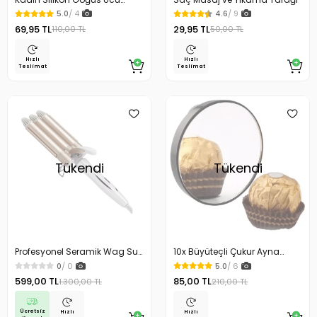
Kapatıcı Pad 2 Adet
5.0
/ 4
4.6
/ 9
69,95 TL
29,95 TL
110,00 TL
50,00 TL
Hızlı
Hızlı
Teslimat
Teslimat
Tükendi
Tükendi
Profesyonel Seramik Wag Su
10x Büyüteçli Çukur Ayna
Dalgası Saç Maşası
Makyaj Aynası
0
/ 0
5.0
/ 6
599,00 TL
85,00 TL
1.300,00 TL
210,00 TL
Ücretsiz
Hızlı
Hızlı