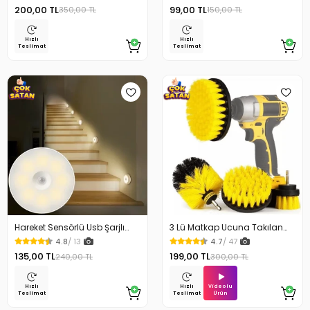
200,00 TL
99,00 TL
350,00 TL
150,00 TL
Hızlı
Hızlı
Teslimat
Teslimat
Hareket Sensörlü Usb Şarjlı
3 Lü Matkap Ucuna Takılan
Beyaz Led Işık Lamba
Temizlik Fırça Seti
4.8
/ 13
4.7
/ 47
135,00 TL
199,00 TL
240,00 TL
300,00 TL
Videolu
Hızlı
Hızlı
Ürün
Teslimat
Teslimat