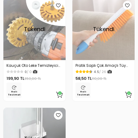
Tükendi
Tükendi
Kauçuk Oto Leke Temizleyici
Pratik Saplı Çok Amaçlı Tüy
Silgi Matkap Ucuna Takılabilir
Toz Alma Fırçası
0
/ 0
4.5
/ 26
199,90 TL
58,50 TL
350,00 TL
110,00 TL
Hızlı
Hızlı
Teslimat
Teslimat