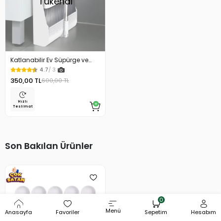
Tükendi
Katlanabilir Ev Süpürge ve
Lüks Faraş Seti
4.7
/ 3
350,00 TL
600,00 TL
Hızlı
Teslimat
Son Bakılan Ürünler
0
Menü
Anasayfa
Favoriler
Sepetim
Hesabım