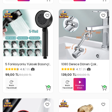
5 Fonksiyonlu Yüksek Basınçlı
1080 Derece Dönen Çok
Ayarlı Duş Başlığı
Fonksiyonlu Musluk Başlığı
4.8
/ 55
4.7
/ 25
99,00 TL
139,00 TL
150,00 TL
200,00 TL
Videolu
Hızlı
Hızlı
Ürün
Teslimat
Teslimat