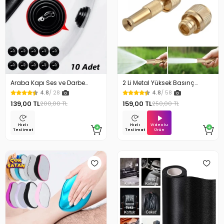
Araba Kapı Ses ve Darbe
2 Li Metal Yüksek Basınç
Emici Pad 10 Adet
Yağmurlamalı Hortum Ucu
4.8
/ 28
4.8
/ 58
139,00 TL
159,00 TL
200,00 TL
250,00 TL
Videolu
Hızlı
Hızlı
Ürün
Teslimat
Teslimat