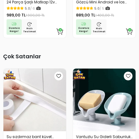
24 Parça Şarjlı Matkap 12v
Gözcü Mini Android ve İos
Çelik Mandrenli Çift Akülü
Uyumlu Takip Cihazı Geçmişe
5.0
/ 6
5.0
/ 5
Vidalama Matkap Seti
Dönük Konum Gps Araç Motor
989,00 TL
889,00 TL
1.900,00 TL
1.400,00 TL
Çocuk Gizli Takip
Ücretsiz
Ücretsiz
Hızlı
Hızlı
Kargo!
Kargo!
Teslimat
Teslimat
Çok Satanlar
Su sızdırmaz bant küvet
Vantuzlu Su Giderli Sabunluk