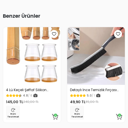
Benzer Ürünler
4 Lü Keçeli Şeffaf Silikon
Detaylı İnce Temizlik Fırçası
Sandalye Ayağı Koruyucu
Derz Banyo Lavabo
4.8
/ 8
5.0
/ 1
Çizdirmez
145,00 TL
49,90 TL
240,00 TL
85,00 TL
Hızlı
Hızlı
Teslimat
Teslimat