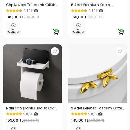
Çöp Kovası Tasarımlı Küllük
6 Adet Premium Kablo
Duvar Masaüstü ve Araç İçin
Düzenleyici Kablo Tutucu
4.9
/ 8
4.9
/ 9
Uygun Kullanım
Mıknatıslı Kapak Özellikli
149,00 TL
169,00 TL
200,00 TL
250,00 TL
Hızlı
Hızlı
Teslimat
Teslimat
Raflı Yapışkanlı Tuvalet Kağıdı
2 Adet Kelebek Tasarım Klozet
Askılığı
Kaldırma Aparatı Gold Renk
5.0
/ 4
5.0
/ 7
159,00 TL
145,00 TL
230,00 TL
200,00 TL