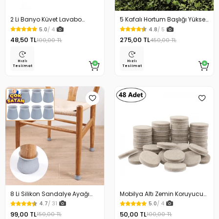
2 Li Banyo Küvet Lavabo
5 Kafalı Hortum Başlığı Yüksek
Tıpası
Basınçlı Sulama
5.0
/ 4
4.8
/ 5
48,50 TL
275,00 TL
100,00 TL
450,00 TL
Hızlı
Hızlı
Teslimat
Teslimat
8 Li Silikon Sandalye Ayağı
Mobilya Altı Zemin Koruyucu
Koruyucu Çizdirmez
20 mm Yuvarlak Keçe
4.7
/ 31
5.0
/ 4
99,00 TL
50,00 TL
150,00 TL
100,00 TL