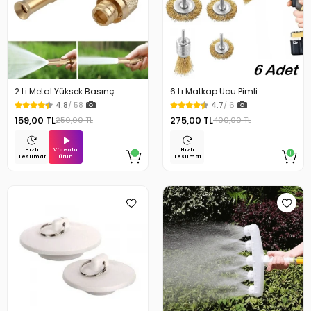
2 Li Metal Yüksek Basınç
6 Lı Matkap Ucu Pimli
Yağmurlamalı Hortum Ucu
Parlatma Tel Fırça Seti
4.8
/ 58
4.7
/ 6
159,00 TL
275,00 TL
250,00 TL
400,00 TL
Videolu
Hızlı
Hızlı
Ürün
Teslimat
Teslimat