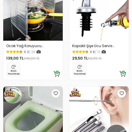
Ocak Yağ Koruyucu
Kapaklı Şişe Ucu Servis
Alüminyum Levha 32.5 x 84
Aparatı Yağdanlık Tıpa
4.3
/ 28
4.8
/ 12
Cm
139,00 TL
29,50 TL
240,00 TL
50,00 TL
Hızlı
Hızlı
Teslimat
Teslimat