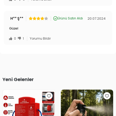
H** Ş**
20.07.2024
Ürünü Satın Aldı
Güzel
0
1
Yorumu Bildir
Yeni Gelenler