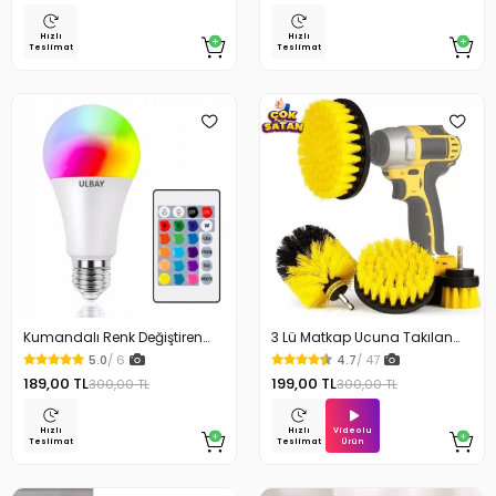
Hızlı
Hızlı
Teslimat
Teslimat
Kumandalı Renk Değiştiren
3 Lü Matkap Ucuna Takılan
Led Ampül 9W Rgb
Temizlik Fırça Seti
5.0
/ 6
4.7
/ 47
189,00 TL
199,00 TL
300,00 TL
300,00 TL
Videolu
Hızlı
Hızlı
Ürün
Teslimat
Teslimat