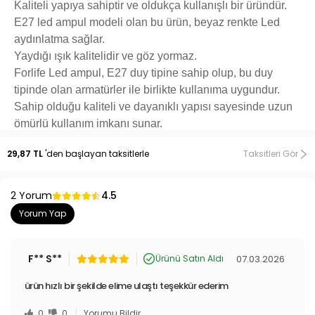
Kaliteli yapıya sahiptir ve oldukça kullanışlı bir üründür.
E27 led ampul modeli olan bu ürün, beyaz renkte Led
aydınlatma sağlar.
Yaydığı ışık kalitelidir ve göz yormaz.
Forlife Led ampul, E27 duy tipine sahip olup, bu duy
tipinde olan armatürler ile birlikte kullanıma uygundur.
Sahip olduğu kaliteli ve dayanıklı yapısı sayesinde uzun
ömürlü kullanım imkanı sunar.
29,87 TL
'den başlayan taksitlerle
Taksitleri Gör
2 Yorum
4.5
Yorum Yap
F** S**
07.03.2026
Ürünü Satın Aldı
ürün hızlı bir şekilde elime ulaştı teşekkür ederim
0
0
Yorumu Bildir