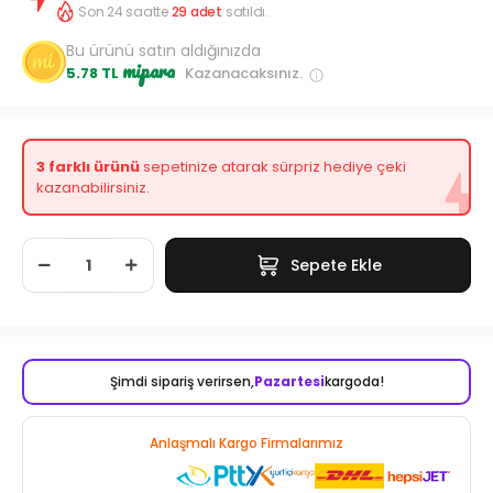
Son 24 saatte
29
adet
satıldı.
Bu ürünü satın aldığınızda
mipara
5.78 TL
Kazanacaksınız.
3 farklı ürünü
sepetinize atarak sürpriz hediye çeki
kazanabilirsiniz.
Sepete Ekle
Şimdi sipariş verirsen,
Pazartesi
kargoda!
Anlaşmalı Kargo Firmalarımız