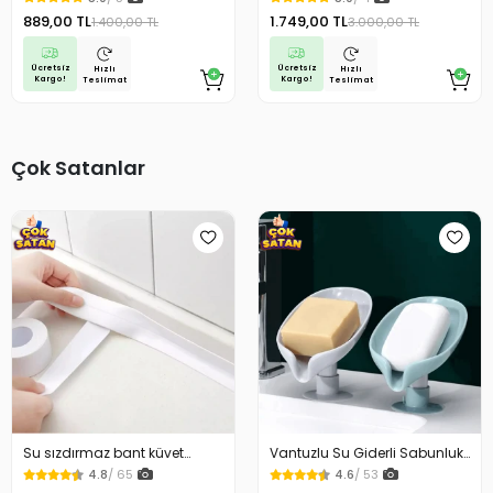
Dönük Konum Gps Araç Motor
Ömrü Geçmişe Dönük Konum
889,00 TL
1.749,00 TL
1.400,00 TL
3.000,00 TL
Çocuk Gizli Takip
Gps Araç Motor Çocuk Gizli
Takip
Ücretsiz
Ücretsiz
Hızlı
Hızlı
Kargo!
Kargo!
Teslimat
Teslimat
Çok Satanlar
Su sızdırmaz bant küvet
Vantuzlu Su Giderli Sabunluk
Tezgah tamir bandı
Kaymaz
4.8
/ 65
4.6
/ 53