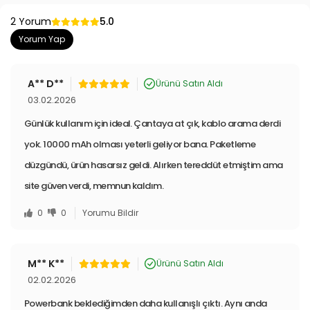
2 Yorum
5.0
Yorum Yap
A** D**
Ürünü Satın Aldı
03.02.2026
Günlük kullanım için ideal. Çantaya at çık, kablo arama derdi
yok. 10000 mAh olması yeterli geliyor bana. Paketleme
düzgündü, ürün hasarsız geldi. Alırken tereddüt etmiştim ama
site güven verdi, memnun kaldım.
0
0
Yorumu Bildir
M** K**
Ürünü Satın Aldı
02.02.2026
Powerbank beklediğimden daha kullanışlı çıktı. Aynı anda