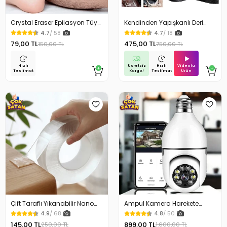
Crystal Eraser Epilasyon Tüy
Kendinden Yapışkanlı Deri
Silgisi Tüy Alıcı
Döşeme Deri Tamir Kiti Siyah
4.7
/ 58
4.7
/ 18
100 Cm x 50 Cm
79,00 TL
475,00 TL
150,00 TL
750,00 TL
Ücretsiz
Videolu
Hızlı
Hızlı
Kargo!
Ürün
Teslimat
Teslimat
Çift Taraflı Yıkanabilir Nano
Ampul Kamera Harekete
Teknoloji Bant 3 mt
Duyarlı Gece Görüşlü
4.9
/ 68
4.8
/ 50
145,00 TL
899,00 TL
250,00 TL
1.600,00 TL