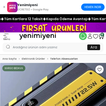
Yenimiyeni
×
HEMEN İNDİR
ÜCRETSİZ • Google Play
aksit
Kapıda Ödeme Avantajı
Tüm Kartlara 12 Taksit
Kap
0
Menü
Ara
Ana Sayfa
Elektronik Ürünler
Telefon Aksesuarları
KARGO BEDAVA