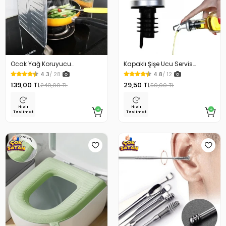
Ocak Yağ Koruyucu
Kapaklı Şişe Ucu Servis
Alüminyum Levha 32.5 x 84
Aparatı Yağdanlık Tıpa
4.3
/ 28
4.8
/ 12
Cm
139,00 TL
29,50 TL
240,00 TL
50,00 TL
Hızlı
Hızlı
Teslimat
Teslimat