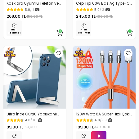
Kasklara Uyumlu Telefon ve
Cep Tipi 60w Bas Aç Type-C
Aksiyon Kamera Tutucu Kask
İphone Micro Usb Hızlı Şarj
5.0
/ 1
5.0
/ 3
Çene Telefon Kamera
Kablo Seti
269,00 TL
245,00 TL
450,00 TL
400,00 TL
Tutacağı
Hızlı
Hızlı
Teslimat
Teslimat
Ultra İnce Güçlü Yapışkanlı
120w Watt 6A Süper Hızlı Çoklu
Cep Telefon Standı
Şarj Kablosu
4.8
/ 16
4.9
/ 39
99,00 TL
199,90 TL
150,00 TL
340,00 TL