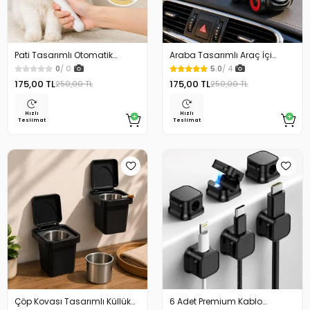
Pati Tasarımlı Otomatik
Araba Tasarımlı Araç İçi
Temizlenen Evcil Hayvan
Telefon Tutucu 360 Dönebilen
0
/ 0
5.0
/ 4
Fırçası
Ayarlı
175,00 TL
175,00 TL
250,00 TL
250,00 TL
Hızlı
Hızlı
Teslimat
Teslimat
Çöp Kovası Tasarımlı Küllük
6 Adet Premium Kablo