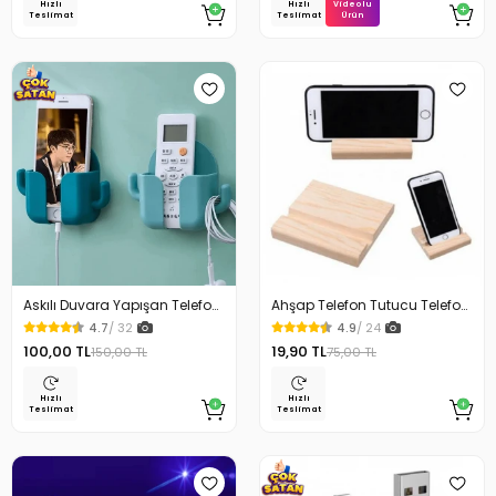
Videolu
Hızlı
Hızlı
Ürün
Teslimat
Teslimat
Askılı Duvara Yapışan Telefon
Ahşap Telefon Tutucu Telefon
Kumanda Tutucu
Standı
4.7
/ 32
4.9
/ 24
100,00 TL
19,90 TL
150,00 TL
75,00 TL
Hızlı
Hızlı
Teslimat
Teslimat