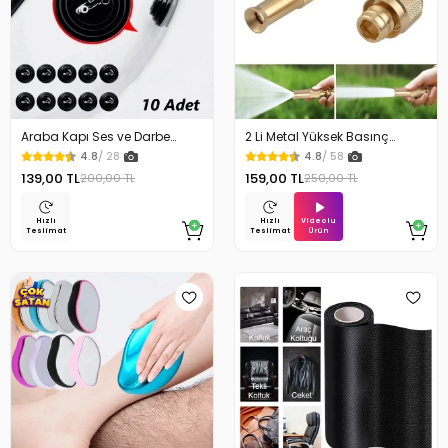
Araba Kapı Ses ve Darbe
2 Li Metal Yüksek Basınç
Emici Pad 10 Adet
Yağmurlamalı Hortum Ucu
4.8
/ 28
4.8
/ 58
139,00 TL
159,00 TL
200,00 TL
250,00 TL
Videolu
Hızlı
Hızlı
Ürün
Teslimat
Teslimat