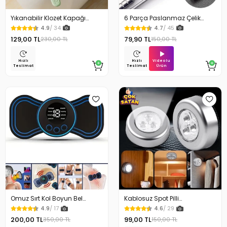
Yıkanabilir Klozet Kapağı
6 Parça Paslanmaz Çelik
Süngeri Su Geçirmez
Kulak Temizleme Seti
4.9
/ 34
4.7
/ 45
129,00 TL
79,90 TL
230,00 TL
150,00 TL
Videolu
Hızlı
Hızlı
Ürün
Teslimat
Teslimat
Omuz Sırt Kol Boyun Bel
Kablosuz Spot Pilli
Kelebek Masaj Aleti
Dokunmatik Led Lamba
4.9
/ 17
4.6
/ 29
200,00 TL
99,00 TL
350,00 TL
150,00 TL