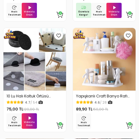
Videolu
Ücretsiz
Videolu
Hızlı
Hızlı
Ürün
Kargo!
Ürün
Teslimat
Teslimat
10 Lu Halı Koltuk Örtüsü
Yapışkanlı Craft Banyo Rafı
Kaydırmaz Cırtlı Pad
Organizer 1 Adet
4.7
/ 54
4.6
/ 28
75,00 TL
89,90 TL
120,00 TL
150,00 TL
Videolu
Hızlı
Hızlı
Ürün
Teslimat
Teslimat