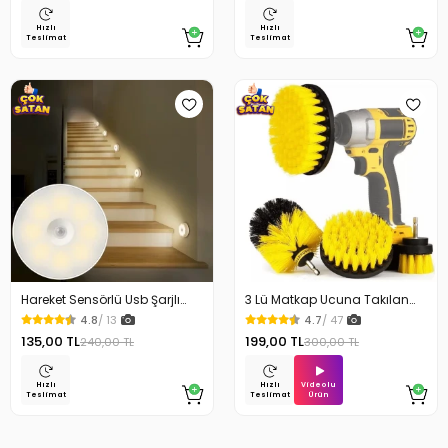
Hızlı
Hızlı
Teslimat
Teslimat
Hareket Sensörlü Usb Şarjlı
3 Lü Matkap Ucuna Takılan
Beyaz Led Işık Lamba
Temizlik Fırça Seti
4.8
/ 13
4.7
/ 47
135,00 TL
199,00 TL
240,00 TL
300,00 TL
Videolu
Hızlı
Hızlı
Ürün
Teslimat
Teslimat