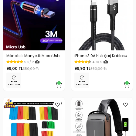
Mıknatıslı Manyetik Micro Usb
İPhone 3.0A Hızlı Şarj Kablosu
Data Şarj Kablo
Bakır Örgülü 1.2 m
5.0
/ 2
4.8
/ 5
99,00 TL
99,90 TL
350,00 TL
350,00 TL
Hızlı
Hızlı
Teslimat
Teslimat