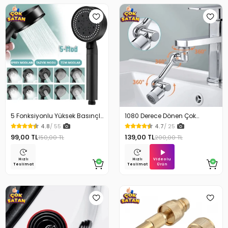
5 Fonksiyonlu Yüksek Basınçlı
1080 Derece Dönen Çok
Ayarlı Duş Başlığı
Fonksiyonlu Musluk Başlığı
4.8
/ 55
4.7
/ 25
99,00 TL
139,00 TL
150,00 TL
200,00 TL
Videolu
Hızlı
Hızlı
Ürün
Teslimat
Teslimat