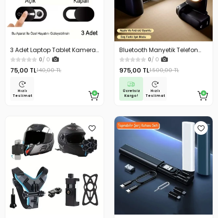
3 Adet Laptop Tablet Kamera
Bluetooth Manyetik Telefon
Webcam Kapatıcı Örtücü
Selfie Işığı Telefon Fotoğraf
0
/ 0
0
/ 0
Sürgülü Kapak Siyah
Çekim Tutacağı Denklanşör
75,00 TL
975,00 TL
140,00 TL
1.500,00 TL
Düğmeli
Ücretsiz
Hızlı
Hızlı
Kargo!
Teslimat
Teslimat