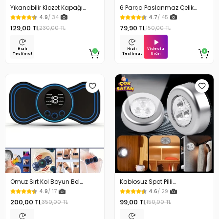
Yıkanabilir Klozet Kapağı
6 Parça Paslanmaz Çelik
Süngeri Su Geçirmez
Kulak Temizleme Seti
4.9
/ 34
4.7
/ 45
129,00 TL
79,90 TL
230,00 TL
150,00 TL
Videolu
Hızlı
Hızlı
Ürün
Teslimat
Teslimat
Omuz Sırt Kol Boyun Bel
Kablosuz Spot Pilli
Kelebek Masaj Aleti
Dokunmatik Led Lamba
4.9
/ 17
4.6
/ 29
200,00 TL
99,00 TL
350,00 TL
150,00 TL