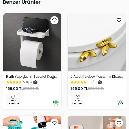
Benzer Ürünler
Raflı Yapışkanlı Tuvalet Kağıdı
2 Adet Kelebek Tasarım Klozet
Askılığı
Kaldırma Aparatı Gold Renk
5.0
/ 4
5.0
/ 7
159,00 TL
145,00 TL
230,00 TL
200,00 TL
Hızlı
Hızlı
Teslimat
Teslimat