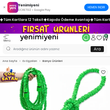
Yenimiyeni
×
HEMEN İNDİR
ÜCRETSİZ • Google Play
ksit
Kapıda Ödeme Avantajı
Tüm Kartlara 12 Taksit
Kapı
0
Menü
Ara
Ana Sayfa
Ev Eşyaları
Banyo Ürünleri