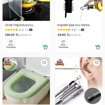
Ocak Yağ Koruyucu
Kapaklı Şişe Ucu Servis
Alüminyum Levha 32.5 x 84
Aparatı Yağdanlık Tıpa
4.3
/ 28
4.8
/ 12
Cm
139,00 TL
29,50 TL
240,00 TL
50,00 TL
Hızlı
Hızlı
Teslimat
Teslimat