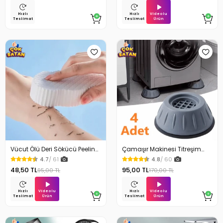
Videolu
Hızlı
Hızlı
Ürün
Teslimat
Teslimat
Vücut Ölü Deri Sökücü Peeling
Çamaşır Makinesi Titreşim
Banyo Duş Süngeri
Engelleyici Stoper 4Lü
4.7
/ 61
4.8
/ 60
48,50 TL
95,00 TL
95,00 TL
170,00 TL
Videolu
Videolu
Hızlı
Hızlı
Ürün
Ürün
Teslimat
Teslimat