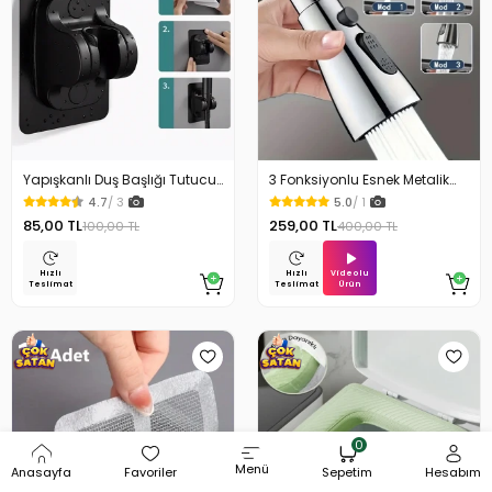
Yapışkanlı Duş Başlığı Tutucu
3 Fonksiyonlu Esnek Metalik
Ayarlı Siyah
Musluk Başlığı
4.7
/ 3
5.0
/ 1
85,00 TL
259,00 TL
100,00 TL
400,00 TL
Videolu
Hızlı
Hızlı
Ürün
Teslimat
Teslimat
0
Menü
Anasayfa
Favoriler
Sepetim
Hesabım