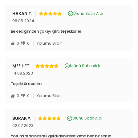
HAKAN T.
Ürünü Satın Aldı
08.05.2024
Beklediğimden çok iyi çıktı teşekkürler
0
0
Yorumu Bildir
M** H**
Ürünü Satın Aldı
14.08.2023
Teşekkür ederim
0
0
Yorumu Bildir
BURAK Y.
Ürünü Satın Aldı
02.07.2023
Yorumlarda hasarlı geldi denilmişti ama ben bir sorun