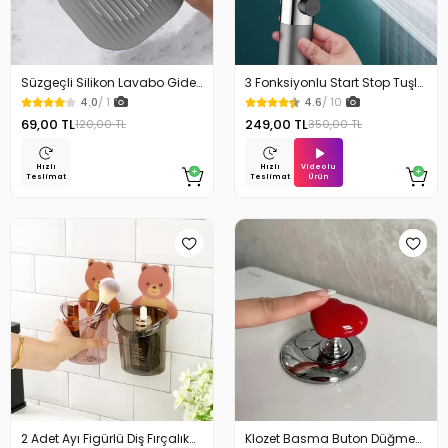
Süzgeçli Silikon Lavabo Gider
3 Fonksiyonlu Start Stop Tuşlu
Koruyucu Mat Gri
Filtreli Basınçlı Masaj Etkili Duş
4.0
/ 1
4.6
/ 10
Başlığı
69,00 TL
249,00 TL
120,00 TL
350,00 TL
Videolu
Hızlı
Hızlı
Ürün
Teslimat
Teslimat
2 Adet Ayı Figürlü Diş Fırçalık
Klozet Basma Buton Düğmesi