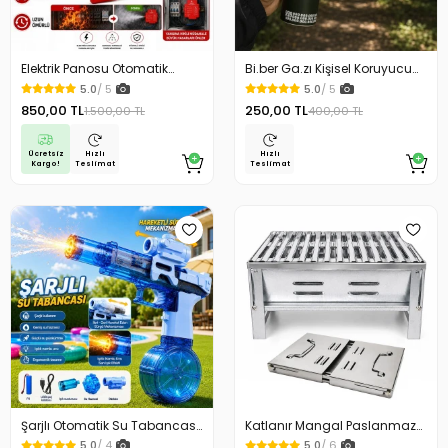
Elektrik Panosu Otomatik
Bi.ber Ga.zı Kişisel Koruyucu
Yangın Söndürücü Isıya
Ekipman Savunma İçin
5.0
/ 5
5.0
/ 5
Duyarlı Sigorta Kutusu Yangın
850,00 TL
250,00 TL
1.500,00 TL
400,00 TL
Söndürme Cihazı
Ücretsiz
Hızlı
Hızlı
Kargo!
Teslimat
Teslimat
Şarjlı Otomatik Su Tabancası
Katlanır Mangal Paslanmaz
Oyuncak Geniş Hazneli
Çelik Oluklu Izgara Galvanizli
5.0
/ 4
5.0
/ 6