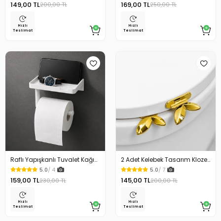
149,00 TL
169,00 TL
200,00 TL
250,00 TL
Hızlı
Hızlı
Teslimat
Teslimat
Raflı Yapışkanlı Tuvalet Kağıdı
2 Adet Kelebek Tasarım Klozet
Askılığı
Kaldırma Aparatı Gold Renk
5.0
/ 4
5.0
/ 7
159,00 TL
145,00 TL
230,00 TL
200,00 TL
Hızlı
Hızlı
Teslimat
Teslimat