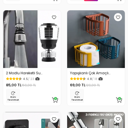
2 Modlu Hareketli Su
Yapışkanlı Çok Amaçlı
Tasarruflu Musluk Kısa
Tuvalet Kağıdı Tutucu
4.5
/ 23
4.8
/ 18
85,00 TL
69,00 TL
150,00 TL
120,00 TL
Hızlı
Hızlı
Teslimat
Teslimat