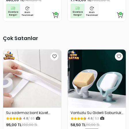
Çocuk Gizli Takip
Gps Araç Motor Çocuk Gizli
Takip
Ücretsiz
Ücretsiz
Hızlı
Hızlı
Kargo!
Kargo!
Teslimat
Teslimat
Çok Satanlar
Su sızdırmaz bant küvet
Vantuzlu Su Giderli Sabunluk
Tezgah tamir bandı
Kaymaz
4.8
/ 65
4.6
/ 53
95,00 TL
58,50 TL
200,00 TL
110,00 TL