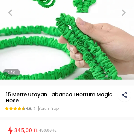
2 / 6
15 Metre Uzayan Tabancalı Hortum Magic
Hose
Yorum Yap
4.9
/ 7
345,00 TL
450,00 TL