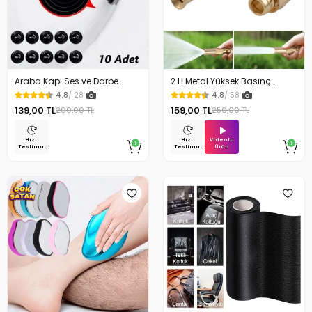
Araba Kapı Ses ve Darbe
2 Li Metal Yüksek Basınç
Emici Pad 10 Adet
Yağmurlamalı Hortum Ucu
4.8
/ 28
4.8
/ 58
139,00 TL
159,00 TL
200,00 TL
250,00 TL
Videolu
Hızlı
Hızlı
Ürün
Teslimat
Teslimat