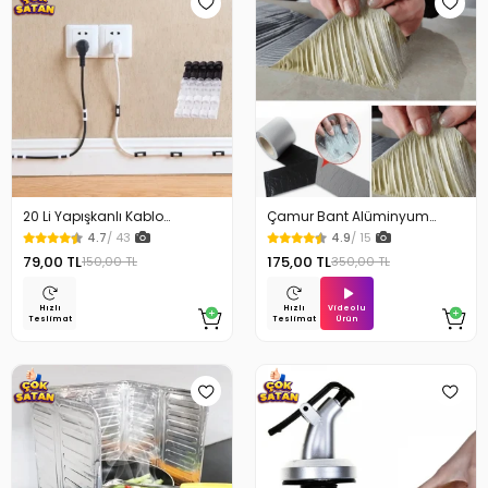
20 Li Yapışkanlı Kablo
Çamur Bant Alüminyum
Sabitleyici Şeffaf Klips
İzolasyon Tamir Bandı 5 Mt
4.7
/ 43
4.9
/ 15
79,00 TL
175,00 TL
150,00 TL
350,00 TL
Videolu
Hızlı
Hızlı
Ürün
Teslimat
Teslimat