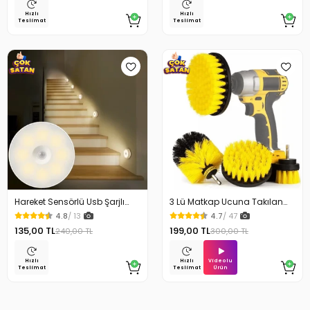
Hızlı
Hızlı
Teslimat
Teslimat
Hareket Sensörlü Usb Şarjlı
3 Lü Matkap Ucuna Takılan
Beyaz Led Işık Lamba
Temizlik Fırça Seti
4.8
/ 13
4.7
/ 47
135,00 TL
199,00 TL
240,00 TL
300,00 TL
Videolu
Hızlı
Hızlı
Ürün
Teslimat
Teslimat