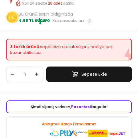
Son 24 saatte
26
adet
satıldı.
Bu ürünü satın aldığınızda
mipara
4.98 TL
Kazanacaksınız.
3 farklı ürünü
sepetinize atarak sürpriz hediye çeki
kazanabilirsiniz.
Sepete Ekle
Şimdi sipariş verirsen,
Pazartesi
kargoda!
Anlaşmalı Kargo Firmalarımız