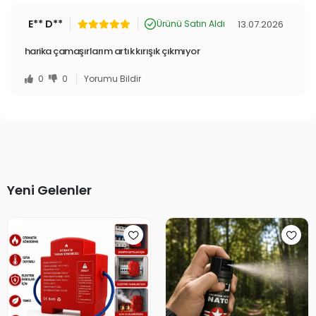
E** D**
13.07.2026
Ürünü Satın Aldı
harika çamaşırlarım artık kırışık çıkmıyor
0
0
Yorumu Bildir
Yeni Gelenler