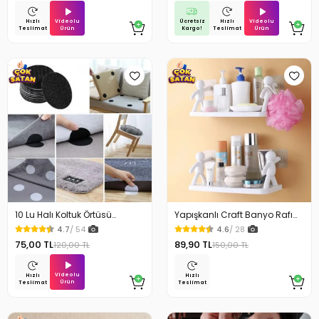
Videolu
Ücretsiz
Videolu
Hızlı
Hızlı
Ürün
Kargo!
Ürün
Teslimat
Teslimat
10 Lu Halı Koltuk Örtüsü
Yapışkanlı Craft Banyo Rafı
Kaydırmaz Cırtlı Pad
Organizer 1 Adet
4.7
/ 54
4.6
/ 28
75,00 TL
89,90 TL
120,00 TL
150,00 TL
Videolu
Hızlı
Hızlı
Ürün
Teslimat
Teslimat