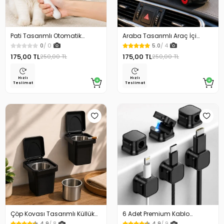
Pati Tasarımlı Otomatik
Araba Tasarımlı Araç İçi
Temizlenen Evcil Hayvan
Telefon Tutucu 360 Dönebilen
0
/ 0
5.0
/ 4
Fırçası
Ayarlı
175,00 TL
175,00 TL
250,00 TL
250,00 TL
Hızlı
Hızlı
Teslimat
Teslimat
Çöp Kovası Tasarımlı Küllük
6 Adet Premium Kablo
Duvar Masaüstü ve Araç İçin
Düzenleyici Kablo Tutucu
4.9
/ 8
4.9
/ 9