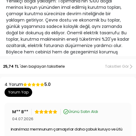
Yenilikçi doğal yaklaşım: Topimania'nın %100 doğal
merinos koyun yününden imal edilmiş kurutma topları,
çamaşır kurutma sürecinize devrim niteliğinde bir
yaklaşım getiriyor. Çevre dostu ve ekonomik bu toplar,
günlük yaşamınıza sadece kolaylık değil, aynı zamanda
doğal bir dokunuş da ekliyor. Önemli elektrik tasarrufu: Bu
toplar, kurutma makinesinin enerji tüketimini %20'ye kadar
azaltarak, elektrik faturanızı düşürmenize yardımcı olur.
Böylece hem cebinizi hem de gezegenimizi korumuş
olursunuz
Zaman tasarrufu sağlar: Kurutma süresini %40 oranında
25,74 TL
'den başlayan taksitlerle
Taksitleri Gör
kısaltarak, yoğun hayat temponuzda size değerli zaman
kazandırır
Daha az ütü zamanı: Çamaşırlarınızın kırışıklığını önemli
4 Yorum
5.0
ölçüde azaltarak, ütüleme işleminizi daha hızlı ve
Yorum Yap
zahmetsiz hale getirir
Doğal yumuşatma etkisi: Kimyasal içermeyen bu toplar,
kumaş yumuşatıcılarına ihtiyaç duymadan çamaşırlarınızı
M** B**
Ürünü Satın Aldı
doğal bir şekilde yumuşatır
04.07.2026
Uzun süreli kullanım avantajı: Her bir top 650 kullanıma
kadar dayanıklılık sunar, bu da uzun vadede ekonomik bir
inanılmaz memnunum çamaşırlar daha çabuk kuruyo ve ütü
avantaj sağlar