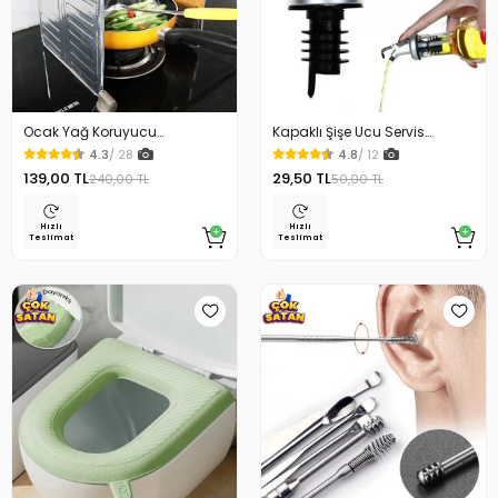
Ocak Yağ Koruyucu
Kapaklı Şişe Ucu Servis
Alüminyum Levha 32.5 x 84
Aparatı Yağdanlık Tıpa
4.3
/ 28
4.8
/ 12
Cm
139,00 TL
29,50 TL
240,00 TL
50,00 TL
Hızlı
Hızlı
Teslimat
Teslimat