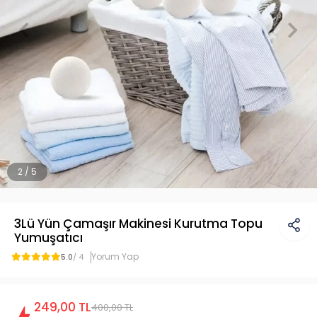
2 / 5
3Lü Yün Çamaşır Makinesi Kurutma Topu
Yumuşatıcı
Yorum Yap
5.0
/ 4
249,00 TL
400,00 TL