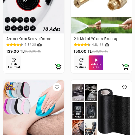
Araba Kapı Ses ve Darbe
2 Li Metal Yüksek Basınç
Emici Pad 10 Adet
Yağmurlamalı Hortum Ucu
4.8
/ 28
4.8
/ 58
139,00 TL
159,00 TL
200,00 TL
250,00 TL
Videolu
Hızlı
Hızlı
Ürün
Teslimat
Teslimat