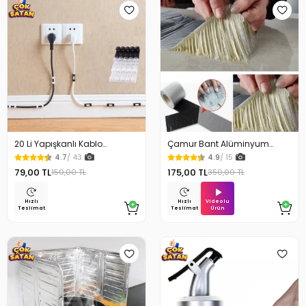
20 Li Yapışkanlı Kablo
Çamur Bant Alüminyum
Sabitleyici Şeffaf Klips
İzolasyon Tamir Bandı 5 Mt
4.7
/ 43
4.9
/ 15
79,00 TL
175,00 TL
150,00 TL
350,00 TL
Videolu
Hızlı
Hızlı
Ürün
Teslimat
Teslimat