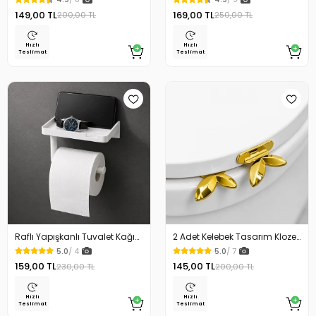
Uygun Kullanım
Mıknatıslı Kapak Özellikli
149,00 TL
169,00 TL
200,00 TL
250,00 TL
Hızlı
Hızlı
Teslimat
Teslimat
Raflı Yapışkanlı Tuvalet Kağıdı
2 Adet Kelebek Tasarım Klozet
Askılığı
Kaldırma Aparatı Gold Renk
5.0
/ 4
5.0
/ 7
159,00 TL
145,00 TL
230,00 TL
200,00 TL
Hızlı
Hızlı
Teslimat
Teslimat