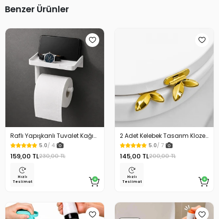
Benzer Ürünler
Raflı Yapışkanlı Tuvalet Kağıdı
2 Adet Kelebek Tasarım Klozet
Askılığı
Kaldırma Aparatı Gold Renk
5.0
/ 4
5.0
/ 7
159,00 TL
145,00 TL
230,00 TL
200,00 TL
Hızlı
Hızlı
Teslimat
Teslimat