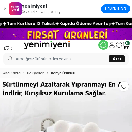
Yenimiyeni
×
HEMEN İNDİR
ÜCRETSİZ • Google Play
Taksit
Kapıda Ödeme Avantajı
Tüm Kartlara 12 Taksit
Ka
0
Menü
Ara
Ana Sayfa
Ev Eşyaları
Banyo Ürünleri