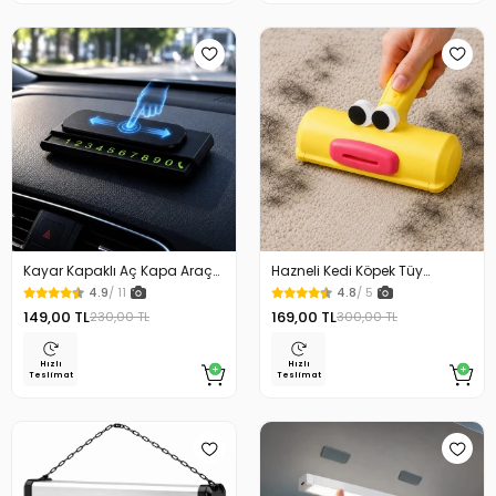
Kayar Kapaklı Aç Kapa Araç
Hazneli Kedi Köpek Tüy
Torpido Üstü Fosforlu
Temizleyici Kıl Toplayıcı Ördek
4.9
/ 11
4.8
/ 5
Numaratör Park Numaratörü
Tasarımlı
149,00 TL
169,00 TL
230,00 TL
300,00 TL
Hızlı
Hızlı
Teslimat
Teslimat