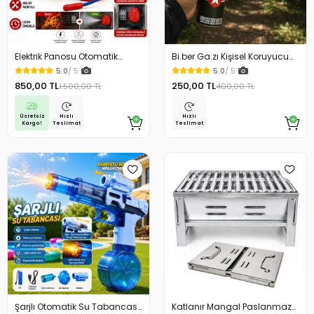
Elektrik Panosu Otomatik
Bi.ber Ga.zı Kişisel Koruyucu
Yangın Söndürücü Isıya
Ekipman Savunma İçin
5.0
/ 5
5.0
/ 5
Duyarlı Sigorta Kutusu Yangın
850,00 TL
250,00 TL
1.500,00 TL
400,00 TL
Söndürme Cihazı
Ücretsiz
Hızlı
Hızlı
Kargo!
Teslimat
Teslimat
Şarjlı Otomatik Su Tabancası
Katlanır Mangal Paslanmaz