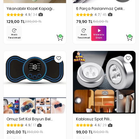
Yıkanabilir Klozet Kapağı
6 Parça Paslanmaz Çelik
Süngeri Su Geçirmez
Kulak Temizleme Seti
4.9
/ 34
4.7
/ 45
129,00 TL
79,90 TL
230,00 TL
150,00 TL
Videolu
Hızlı
Hızlı
Ürün
Teslimat
Teslimat
Omuz Sırt Kol Boyun Bel
Kablosuz Spot Pilli
Kelebek Masaj Aleti
Dokunmatik Led Lamba
4.9
/ 17
4.6
/ 29
200,00 TL
99,00 TL
350,00 TL
150,00 TL