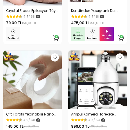
Crystal Eraser Epilasyon Tüy
Kendinden Yapışkanlı Deri
Silgisi Tüy Alıcı
Döşeme Deri Tamir Kiti Siyah
4.7
/ 58
4.7
/ 18
100 Cm x 50 Cm
79,00 TL
475,00 TL
150,00 TL
750,00 TL
Ücretsiz
Videolu
Hızlı
Hızlı
Kargo!
Ürün
Teslimat
Teslimat
Çift Taraflı Yıkanabilir Nano
Ampul Kamera Harekete
Teknoloji Bant 3 mt
Duyarlı Gece Görüşlü
4.9
/ 68
4.8
/ 50
145,00 TL
899,00 TL
250,00 TL
1.600,00 TL