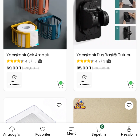
Yapışkanlı Çok Amaçlı
Yapışkanlı Duş Başlığı Tutucu
Tuvalet Kağıdı Tutucu
Ayarlı Siyah
4.8
/ 18
4.7
/ 3
69,00 TL
85,00 TL
120,00 TL
100,00 TL
Hızlı
Hızlı
Teslimat
Teslimat
0
Menü
Anasayfa
Favoriler
Sepetim
Hesabım