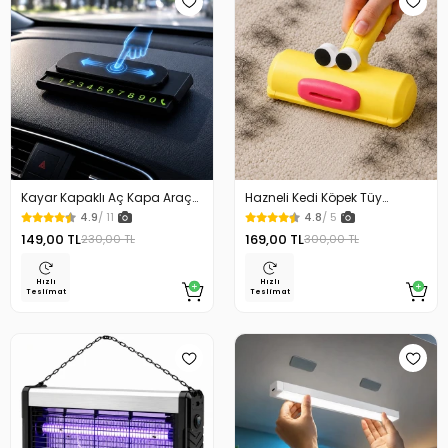
Kayar Kapaklı Aç Kapa Araç
Hazneli Kedi Köpek Tüy
Torpido Üstü Fosforlu
Temizleyici Kıl Toplayıcı Ördek
4.9
/ 11
4.8
/ 5
Numaratör Park Numaratörü
Tasarımlı
149,00 TL
169,00 TL
230,00 TL
300,00 TL
Hızlı
Hızlı
Teslimat
Teslimat