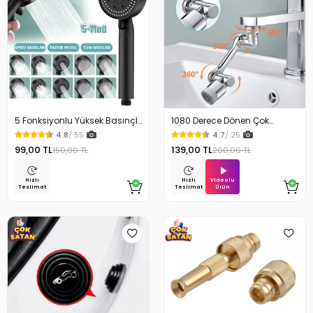
5 Fonksiyonlu Yüksek Basınçlı
1080 Derece Dönen Çok
Ayarlı Duş Başlığı
Fonksiyonlu Musluk Başlığı
4.8
/ 55
4.7
/ 25
99,00 TL
139,00 TL
150,00 TL
200,00 TL
Videolu
Hızlı
Hızlı
Ürün
Teslimat
Teslimat