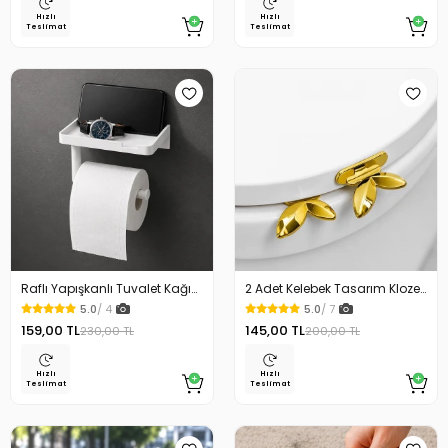
Hızlı
Hızlı
Teslimat
Teslimat
Raflı Yapışkanlı Tuvalet Kağıdı
2 Adet Kelebek Tasarım Klozet
Askılığı
Kaldırma Aparatı Gold Renk
5.0
/ 4
5.0
/ 7
159,00 TL
145,00 TL
230,00 TL
200,00 TL
Hızlı
Hızlı
Teslimat
Teslimat