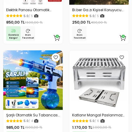
Elektrik Panosu Otomatik
Bi.ber Ga.zı Kişisel Koruyucu
Yangın Söndürücü Isıya
Ekipman Savunma İçin
5.0
/ 5
5.0
/ 5
Duyarlı Sigorta Kutusu Yangın
850,00 TL
250,00 TL
1.500,00 TL
400,00 TL
Söndürme Cihazı
Ücretsiz
Hızlı
Hızlı
Kargo!
Teslimat
Teslimat
Şarjlı Otomatik Su Tabancası
Katlanır Mangal Paslanmaz
Oyuncak Geniş Hazneli
Çelik Oluklu Izgara Galvanizli
5.0
/ 4
5.0
/ 6
Çelik Malzeme
985,00 TL
1.170,00 TL
1.500,00 TL
2.000,00 TL