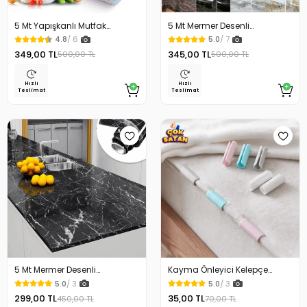
5 Mt Yapışkanlı Mutfak
5 Mt Mermer Desenli
Tezgah Üstü Folyo Gümüş
Yapışkanlı Folyo Beyaz
4.8
/ 6
5.0
/ 7
349,00 TL
345,00 TL
500,00 TL
500,00 TL
Hızlı
Hızlı
Teslimat
Teslimat
5 Mt Mermer Desenli
Kayma Önleyici Kelepçe
Yapışkanlı Folyo Siyah
Çarşaf Tutucu 12 Li
5.0
/ 3
5.0
/ 3
299,00 TL
35,00 TL
450,00 TL
70,00 TL