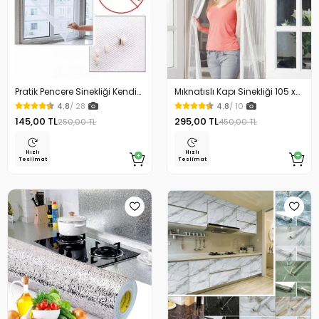
Pratik Pencere Sinekliği Kendin
Mıknatıslı Kapı Sinekliği 105 x
Yap 100x150
210 cm
4.8
/ 28
4.8
/ 10
145,00 TL
295,00 TL
250,00 TL
450,00 TL
Hızlı
Hızlı
Teslimat
Teslimat