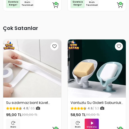
Ücretsiz
Ücretsiz
Hızlı
Hızlı
Kargo!
Kargo!
Teslimat
Teslimat
Çok Satanlar
Su sızdırmaz bant küvet
Vantuzlu Su Giderli Sabunluk
Tezgah tamir bandı
Kaymaz
4.8
/ 65
4.6
/ 53
95,00 TL
58,50 TL
200,00 TL
110,00 TL
Videolu
Hızlı
Hızlı