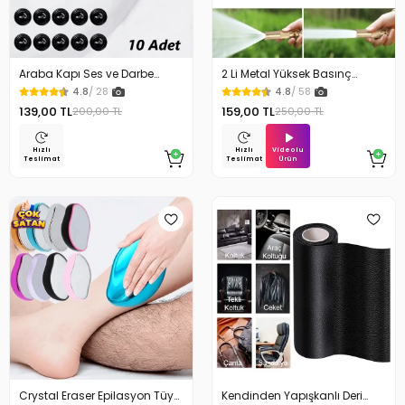
Araba Kapı Ses ve Darbe
2 Li Metal Yüksek Basınç
Emici Pad 10 Adet
Yağmurlamalı Hortum Ucu
4.8
/ 28
4.8
/ 58
139,00 TL
159,00 TL
200,00 TL
250,00 TL
Videolu
Hızlı
Hızlı
Ürün
Teslimat
Teslimat
Crystal Eraser Epilasyon Tüy
Kendinden Yapışkanlı Deri