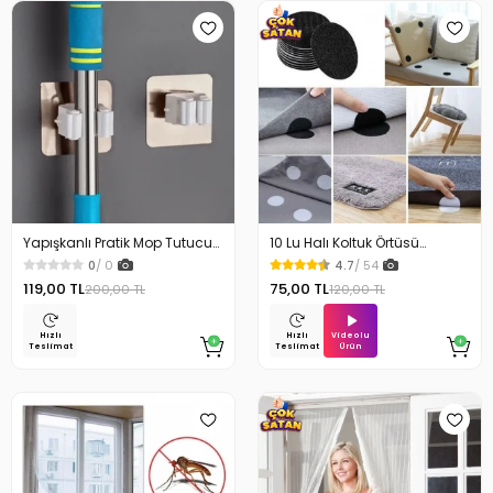
Yapışkanlı Pratik Mop Tutucu
10 Lu Halı Koltuk Örtüsü
4 Adet
Kaydırmaz Cırtlı Pad
0
/ 0
4.7
/ 54
119,00 TL
75,00 TL
200,00 TL
120,00 TL
Videolu
Hızlı
Hızlı
Ürün
Teslimat
Teslimat