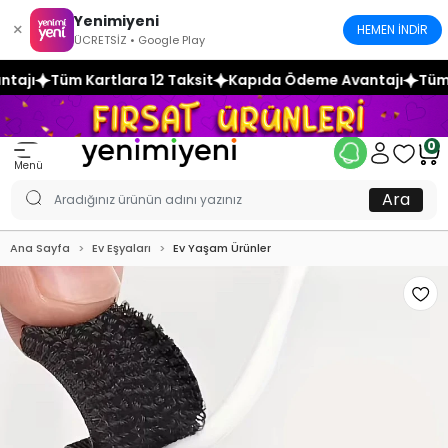
Yenimiyeni
×
HEMEN İNDİR
ÜCRETSİZ • Google Play
2 Taksit
Kapıda Ödeme Avantajı
Tüm Kartlara 12 Taksit
0
Menü
Ara
Ana Sayfa
Ev Eşyaları
Ev Yaşam Ürünler