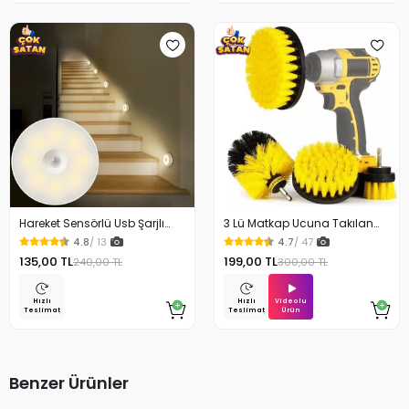
Hareket Sensörlü Usb Şarjlı
3 Lü Matkap Ucuna Takılan
Beyaz Led Işık Lamba
Temizlik Fırça Seti
4.8
/ 13
4.7
/ 47
135,00 TL
199,00 TL
240,00 TL
300,00 TL
Videolu
Hızlı
Hızlı
Ürün
Teslimat
Teslimat
Benzer Ürünler