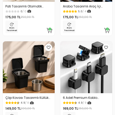
Pati Tasarımlı Otomatik
Araba Tasarımlı Araç İçi
Temizlenen Evcil Hayvan
Telefon Tutucu 360 Dönebilen
0
/ 0
5.0
/ 4
Fırçası
Ayarlı
175,00 TL
175,00 TL
250,00 TL
250,00 TL
Hızlı
Hızlı
Teslimat
Teslimat
Çöp Kovası Tasarımlı Küllük
6 Adet Premium Kablo
Duvar Masaüstü ve Araç İçin
Düzenleyici Kablo Tutucu
4.9
/ 8
4.9
/ 9
Uygun Kullanım
Mıknatıslı Kapak Özellikli
149,00 TL
169,00 TL
200,00 TL
250,00 TL