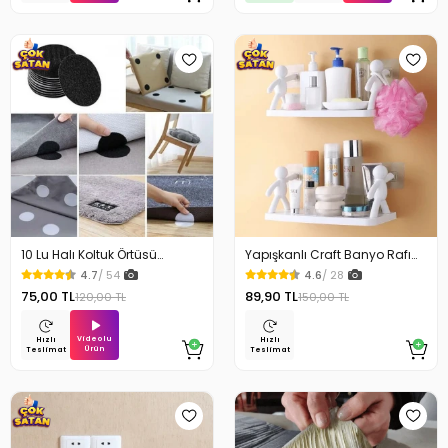
10 Lu Halı Koltuk Örtüsü
Yapışkanlı Craft Banyo Rafı
Kaydırmaz Cırtlı Pad
Organizer 1 Adet
4.7
/ 54
4.6
/ 28
75,00 TL
89,90 TL
120,00 TL
150,00 TL
Videolu
Hızlı
Hızlı
Ürün
Teslimat
Teslimat