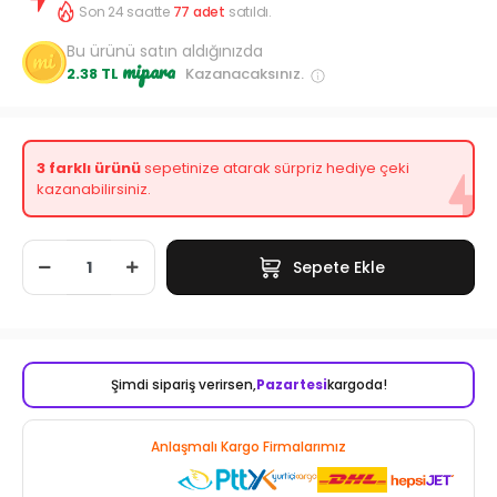
Son 24 saatte
77
adet
satıldı.
Bu ürünü satın aldığınızda
mipara
2.38 TL
Kazanacaksınız.
3 farklı ürünü
sepetinize atarak sürpriz hediye çeki
kazanabilirsiniz.
Sepete Ekle
Şimdi sipariş verirsen,
Pazartesi
kargoda!
Anlaşmalı Kargo Firmalarımız