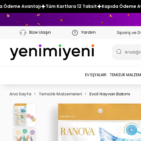
 Kartlara 12 Taksit
Kapıda Ödeme Avantajı
Tüm Kartlara 1
Bize Ulaşın
Yardım
Sipariş ve D
EV EŞYALARI
TEMIZLIK MALZEM
Ana Sayfa
Temizlik Malzemeleri
Evcil Hayvan Bakımı