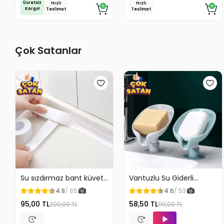
Ücretsiz
Hızlı
Hızlı
Kargo!
Teslimat
Teslimat
Çok Satanlar
Su sızdırmaz bant küvet
Vantuzlu Su Giderli
Tezgah tamir bandı
Sabunluk Kaymaz
4.8
/ 65
4.6
/ 53
95,00 TL
58,50 TL
200,00 TL
110,00 TL