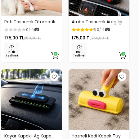
Pati Tasarımlı Otomatik
Araba Tasarımlı Araç İçi
Temizlenen Evcil Hayvan
Telefon Tutucu 360
0
/ 0
5.0
/ 4
Fırçası
Dönebilen Ayarlı
175,00 TL
175,00 TL
250,00 TL
250,00 TL
Hızlı
Hızlı
Teslimat
Teslimat
Kayar Kapaklı Aç Kapa
Hazneli Kedi Köpek Tüy