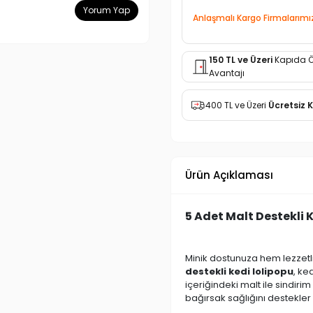
Yorum Yap
Anlaşmalı Kargo Firmalarımı
150 TL ve Üzeri
Kapıda 
Avantajı
400 TL ve Üzeri
Ücretsiz 
Ürün Açıklaması
5 Adet Malt Destekli 
Minik dostunuza hem lezzetl
destekli kedi lolipopu
, ke
içeriğindeki malt ile sindir
bağırsak sağlığını destekler 