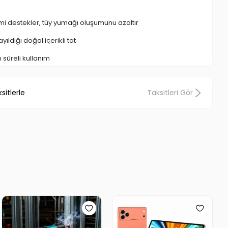
mi destekler, tüy yumağı oluşumunu azaltır
yıldığı doğal içerikli tat
süreli kullanım
ile kedinizin rahatça yalayabileceği şekilde tasarlanmıştır
sitlerle
Taksitleri Gör
ruyucu ve yapay tatlandırıcı içermez
enceli tüketimle birlikte sağlıklı içerik