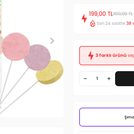
199,00 TL
300,00 TL
Son 24 saatte
38
3 farklı ürünü
sep
Şimdi