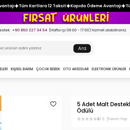
2 Taksit
Kapıda Ödeme Avantajı
Tüm Kartlara 12 Taksit
estek:
+90 850 227 34 54
(Hafta içi 09:00 - 17:00) hizmet alabilirsiniz.
Ara
ELERI
KIŞISEL BAKIM
ÇOCUK BEBEK
OTO AKSESUAR
ELEKTRONIK ÜRÜNLER
5 Adet Malt Destekl
Ödülü
0
/ 0
Yorum Yap