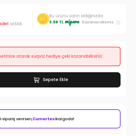
Bu ürünü satın aldığınızda
mipara
3.98 TL
Kazanacaksınız.
adet
satıldı.
etinize atarak sürpriz hediye çeki kazanabilirsiniz.
Sepete Ekle
 sipariş verirsen,
Cumartesi
kargoda!