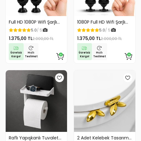
Full HD 1080P Wifi Şarjlı
1080P Full HD Wifi Şarjlı
Mini Güvenlik Kamerası
Mini Güvenlik Kamerası
5.0
/ 5
5.0
/ 5
Geniş Açılı Balık Gözü
Geniş Açılı Balık Gözü
1.375,00 TL
1.375,00 TL
2.000,00 TL
2.000,00 TL
Maksimum Görüntü
Maksimum Görüntü
Kalitesi
Kalitesi
Ücretsiz
Ücretsiz
Hızlı
Hızlı
Kargo!
Kargo!
Teslimat
Teslimat
Raflı Yapışkanlı Tuvalet
2 Adet Kelebek Tasarım