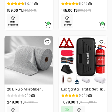
Kağıdı Askılığı
Klozet Kaldırma Aparatı
5.0
/ 4
5.0
/ 7
Gold Renk
159,00 TL
145,00 TL
230,00 TL
200,00 TL
Hızlı
Hızlı
Teslimat
Teslimat
20 Li Rulo Mikrofiber
Lüx Çantalı Trafik Seti İlk
Temizlik Bezi 25x25 cm
Yardım Seti 1 Kg Yangın
0
/ 0
5.0
/ 5
Çok Amaçlı Kopart Kullan
Söndürme Tüplü Tüvtürk
249,00 TL
1.679,00 TL
350,00 TL
3.000,00 TL
Kaliteli
Uyumlu