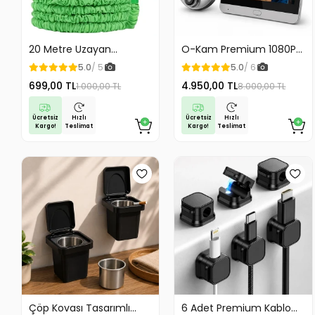
20 Metre Uzayan
O-Kam Premium 1080P
Tabancalı Hortum Magic
Full HD Kayıt Yapabilen
5.0
/ 5
5.0
/ 6
Hose Bahçe Hortumu
Wifi Kameralı Kapı Zili
699,00 TL
4.950,00 TL
1.000,00 TL
8.000,00 TL
Sulama Hortumu
Görüntülü Kapı Dürbünü
Hareket Algılama İki
Yönlü Görüşme
Ücretsiz
Ücretsiz
Hızlı
Hızlı
Kargo!
Kargo!
Teslimat
Teslimat
Çöp Kovası Tasarımlı
6 Adet Premium Kablo