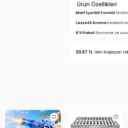
Ürün Özellikleri
Malt İçerikli Formül
Sindiri
Lezzetli Aroma
Kedilerin ba
5’li Paket
Ekonomik ve uzun 
Kolay Tüketim
Çubuk formu 
20,57 TL
'den başlayan tak
Katkı Maddesi İçermez
Ko
Hem Ödül Hem Destek
Eğl