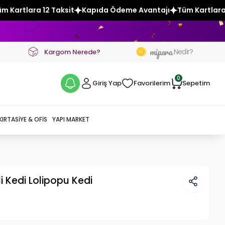
Kapıda Ödeme Avantajı
Tüm Kartlara 12 Taksit
Kapıda Öde
mipara
Nedir?
Kargom Nerede?
0
Giriş Yap
Favorilerim
Sepetim
KIRTASIYE & OFIS
YAPI MARKET
i Kedi Lolipopu Kedi