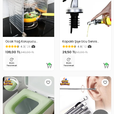
Ocak Yağ Koruyucu
Kapaklı Şişe Ucu Servis
Alüminyum Levha 32.5 x 84
Aparatı Yağdanlık Tıpa
4.3
/ 28
4.8
/ 12
Cm
139,00 TL
29,50 TL
240,00 TL
50,00 TL
Hızlı
Hızlı
Teslimat
Teslimat