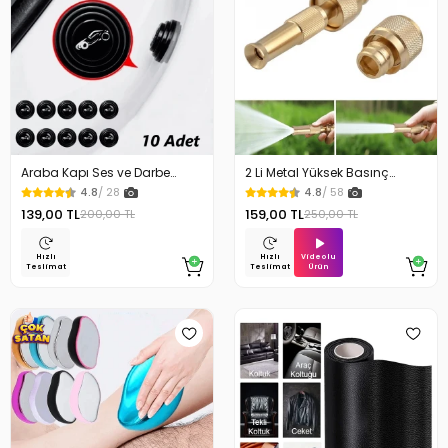
Araba Kapı Ses ve Darbe
2 Li Metal Yüksek Basınç
Emici Pad 10 Adet
Yağmurlamalı Hortum Ucu
4.8
/ 28
4.8
/ 58
139,00 TL
159,00 TL
200,00 TL
250,00 TL
Videolu
Hızlı
Hızlı
Ürün
Teslimat
Teslimat