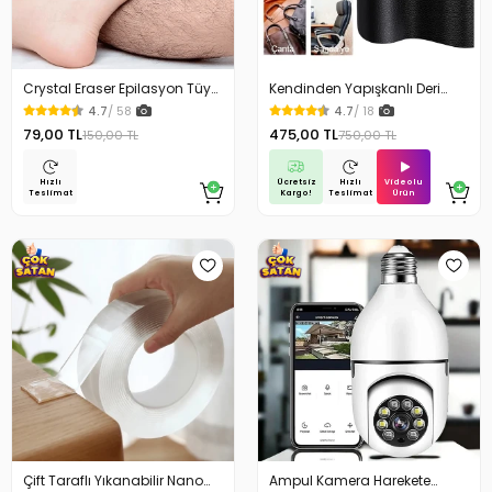
Crystal Eraser Epilasyon Tüy
Kendinden Yapışkanlı Deri
Silgisi Tüy Alıcı
Döşeme Deri Tamir Kiti Siyah
4.7
/ 58
4.7
/ 18
100 Cm x 50 Cm
79,00 TL
475,00 TL
150,00 TL
750,00 TL
Ücretsiz
Videolu
Hızlı
Hızlı
Kargo!
Ürün
Teslimat
Teslimat
Çift Taraflı Yıkanabilir Nano
Ampul Kamera Harekete