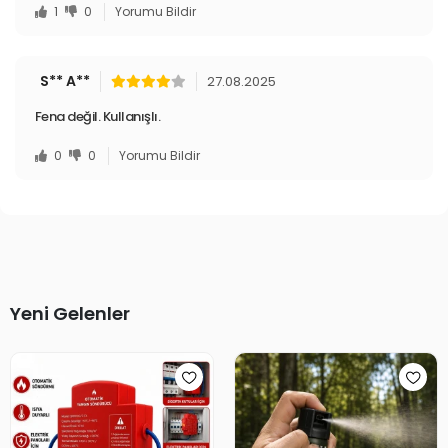
1
0
Yorumu Bildir
S** A**
27.08.2025
Fena değil. Kullanışlı.
0
0
Yorumu Bildir
Yeni Gelenler