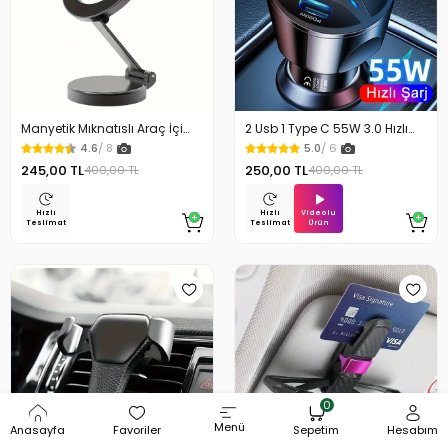
Manyetik Mıknatıslı Araç İçi
2 Usb 1 Type C 55W 3.0 Hızlı
Telefon Tutucu
Şarj Aleti Oto Araç Çakmaklık
4.6
/ 8
5.0
/ 6
Şarj Cihazı
245,00 TL
250,00 TL
400,00 TL
400,00 TL
Videolu
Hızlı
Hızlı
Ürün
Teslimat
Teslimat
0
Menü
Anasayfa
Favoriler
Sepetim
Hesabım