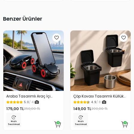
Benzer Ürünler
Araba Tasarımlı Araç İçi
Çöp Kovası Tasarımlı Küllük
Telefon Tutucu 360 Dönebilen
Duvar Masaüstü ve Araç İçin
5.0
/ 4
4.9
/ 8
Ayarlı
Uygun Kullanım
175,00 TL
149,00 TL
250,00 TL
200,00 TL
Hızlı
Hızlı
Teslimat
Teslimat