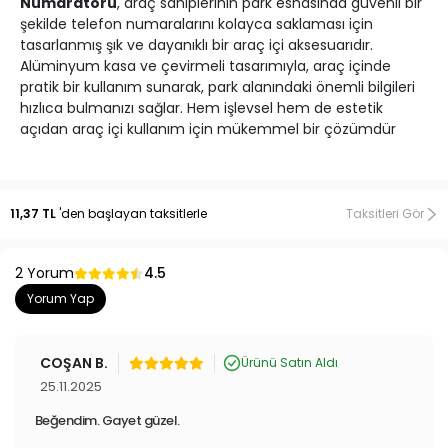
Numaratörü
, araç sahiplerinin park esnasında güvenli bir
şekilde telefon numaralarını kolayca saklaması için
tasarlanmış şık ve dayanıklı bir araç içi aksesuarıdır.
Alüminyum kasa ve çevirmeli tasarımıyla, araç içinde
pratik bir kullanım sunarak, park alanındaki önemli bilgileri
hızlıca bulmanızı sağlar. Hem işlevsel hem de estetik
açıdan araç içi kullanım için mükemmel bir çözümdür
11,37 TL
'den başlayan taksitlerle
Taksitleri Gör
2 Yorum
4.5
Yorum Yap
COŞAN B.
Ürünü Satın Aldı
25.11.2025
Beğendim. Gayet güzel.