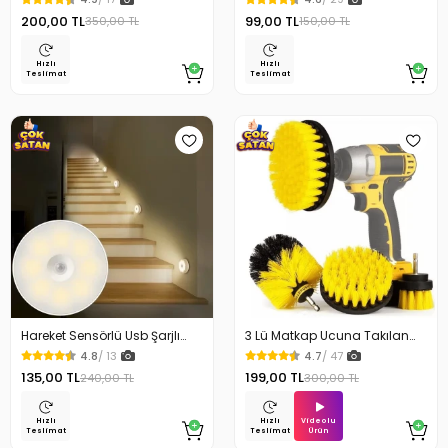
200,00 TL
99,00 TL
350,00 TL
150,00 TL
Hızlı
Hızlı
Teslimat
Teslimat
Hareket Sensörlü Usb Şarjlı
3 Lü Matkap Ucuna Takılan
Beyaz Led Işık Lamba
Temizlik Fırça Seti
4.8
/ 13
4.7
/ 47
135,00 TL
199,00 TL
240,00 TL
300,00 TL
Videolu
Hızlı
Hızlı
Ürün
Teslimat
Teslimat