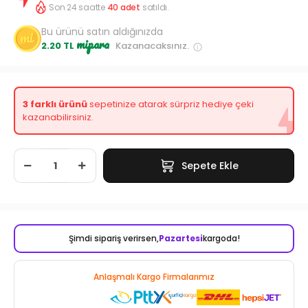
Son 24 saatte
40
adet
satıldı.
Bu ürünü satın aldığınızda
mipara
2.20 TL
Kazanacaksınız.
3 farklı ürünü
sepetinize atarak sürpriz hediye çeki
kazanabilirsiniz.
Sepete Ekle
Şimdi sipariş verirsen,
Pazartesi
kargoda!
Anlaşmalı Kargo Firmalarımız