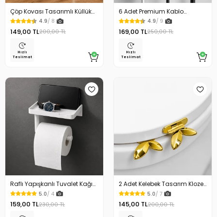
Çöp Kovası Tasarımlı Küllük
6 Adet Premium Kablo
Duvar Masaüstü ve Araç İçin
Düzenleyici Kablo Tutucu
4.9
/ 8
4.9
/ 9
Uygun Kullanım
Mıknatıslı Kapak Özellikli
149,00 TL
169,00 TL
200,00 TL
250,00 TL
Hızlı
Hızlı
Teslimat
Teslimat
Raflı Yapışkanlı Tuvalet Kağıdı
2 Adet Kelebek Tasarım Klozet
Askılığı
Kaldırma Aparatı Gold Renk
5.0
/ 4
5.0
/ 7
159,00 TL
145,00 TL
230,00 TL
200,00 TL