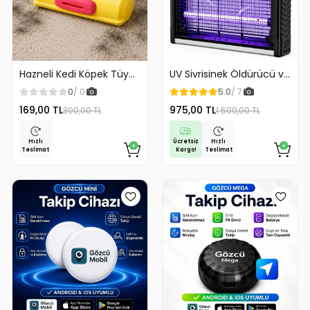
Hazneli Kedi Köpek Tüy
UV Sivrisinek Öldürücü ve
Temizleyici Kıl Toplayıcı
Yok Edici Elektrikli Mega
0
/ 0
5.0
/ 7
Ördek Tasarımlı
Boy Sinek Öldürücü
169,00 TL
975,00 TL
300,00 TL
1.500,00 TL
Cihaz Cız Lamba Mor Işık
Asılabilir Taşınabilir
Masaüstü
Ücretsiz
Hızlı
Hızlı
Kargo!
Teslimat
Teslimat