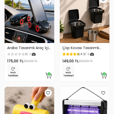
Araba Tasarımlı Araç İçi
Çöp Kovası Tasarımlı
Telefon Tutucu 360
Küllük Duvar Masaüstü
0
/ 0
4.9
/ 8
Dönebilen Ayarlı
ve Araç İçin Uygun
175,00 TL
149,00 TL
250,00 TL
200,00 TL
Kullanım
Hızlı
Hızlı
Teslimat
Teslimat