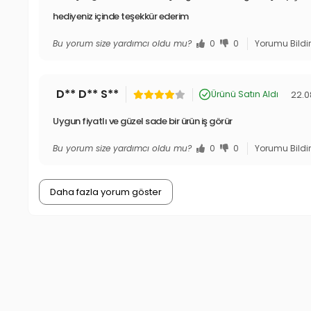
hediyeniz içinde teşekkür ederim
Bu yorum size yardımcı oldu mu?
0
0
Yorumu Bildi
D** D** S**
22.0
Ürünü Satın Aldı
Uygun fiyatlı ve güzel sade bir ürün iş görür
Bu yorum size yardımcı oldu mu?
0
0
Yorumu Bildi
Daha fazla yorum göster