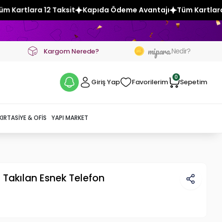
apıda Ödeme Avantajı
Tüm Kartlara 12 Taksit
Kapıda Öde
mipara
Nedir?
Kargom Nerede?
0
Giriş Yap
Favorilerim
Sepetim
KIRTASIYE & OFIS
YAPI MARKET
 Takılan Esnek Telefon