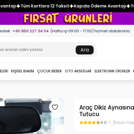
2 Taksit
Kapıda Ödeme Avantajı
Tüm Kartlara 12 Taksit
K
estek:
+90 850 227 34 54
(Hafta içi 09:00 - 17:00) hizmet alabilirsiniz.
Ara
ELERI
KIŞISEL BAKIM
ÇOCUK BEBEK
OTO AKSESUAR
ELEKTRONIK ÜRÜNLER
Araç Dikiz Aynasına
Tutucu
4.3
/ 7
Yorum Yap