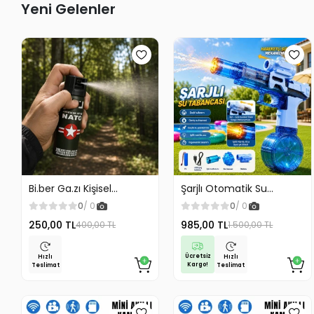
Yeni Gelenler
Bi.ber Ga.zı Kişisel
Şarjlı Otomatik Su
Koruyucu Ekipman
Tabancası Oyuncak
0
/ 0
0
/ 0
Savunma İçin
Geniş Hazneli
250,00 TL
985,00 TL
400,00 TL
1.500,00 TL
Ücretsiz
Hızlı
Hızlı
Kargo!
Teslimat
Teslimat