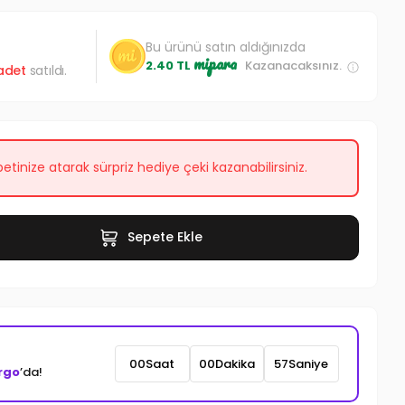
Bu ürünü satın aldığınızda
mipara
2.40 TL
Kazanacaksınız.
adet
satıldı.
etinize atarak sürpriz hediye çeki kazanabilirsiniz.
Sepete Ekle
00
Saat
00
Dakika
55
Saniye
rgo
’da!