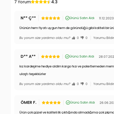
7 Yorum
4.3
N** Ç**
11.12.2023
Ürünü Satın Aldı
Ürünün hem fiyatı uygun hem de göründüğü gibi kaliteli bir ür
Bu yorum size yardımcı oldu mu?
0
0
Yorumu Bildi
D** A**
28.07.20
Ürünü Satın Aldı
kız kardeşime hediye aldim kargo hızı ve paketlemeden me
ulaştı teşekkürler
Bu yorum size yardımcı oldu mu?
0
0
Yorumu Bildi
ÖMER F.
26.06.20
Ürünü Satın Aldı
Ürün çok güzel ve kaliteli ilk çıktığında almadığıma çok pi