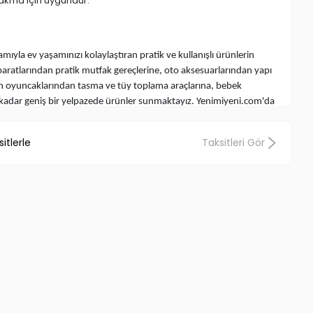
 takma için uygundur.
amıyla ev yaşamınızı kolaylaştıran pratik ve kullanışlı ürünlerin
paratlarından pratik mutfak gereçlerine, oto aksesuarlarından yapı
an oyuncaklarından tasma ve tüy toplama araçlarına, bebek
kadar geniş bir yelpazede ürünler sunmaktayız. Yenimiyeni.com'da
a rastladığınız, her yerde aradığınız pratik ve işlevsel ürünleri
lginç Ürünler
ve
Değişik Aksesuarlar
, aradığınız fiyatlarla aynı çatı
itlerle
Taksitleri Gör
i ve fonksiyonel ürünlerin dünyasına Yenimiyeni.com ile birlikte adım