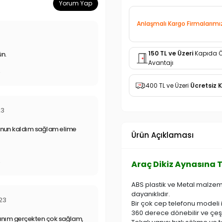
Yorum Yap
Anlaşmalı Kargo Firmalarımı
150 TL ve Üzeri
Kapıda 
ün.
Avantajı
r
400 TL ve Üzeri
Ücretsiz 
23
mnun kaldım sağlam elime
Ürün Açıklaması
Araç Dikiz Aynasına 
r
ABS plastik ve Metal malzeme
dayanıklıdır.
23
Bir çok cep telefonu modeli 
360 derece dönebilir ve çeşit
şmanım gerçekten çok sağlam,