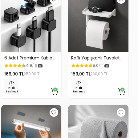
6 Adet Premium Kablo
Raflı Yapışkanlı Tuvalet
Düzenleyici Kablo
Kağıdı Askılığı
4.9
/ 9
5.0
/ 4
Tutucu Mıknatıslı Kapak
169,00 TL
159,00 TL
250,00 TL
230,00 TL
Özellikli
Hızlı
Hızlı
Teslimat
Teslimat