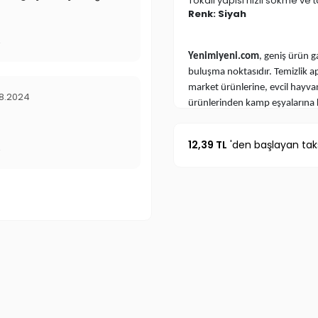
Tokalı yapısı hızlı sökme ve
Renk: Siyah
r
Yenimiyeni.com
, geniş ürün g
buluşma noktasıdır. Temizlik a
market ürünlerine, evcil hayv
8.2024
ürünlerinden kamp eşyalarına 
TV’de gördüğünüz, sosyal medyad
bulabilirsiniz.
TV Ürünleri
,
En İ
12,39 TL
'den başlayan taks
altında sizleri bekliyor. Renkl
r
atın!