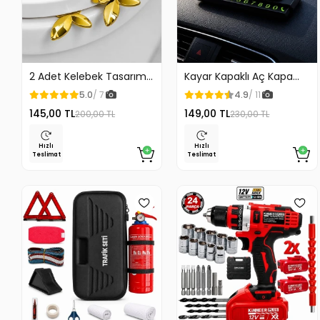
2 Adet Kelebek Tasarım
Kayar Kapaklı Aç Kapa
Klozet Kaldırma Aparatı
Araç Torpido Üstü
5.0
/ 7
4.9
/ 11
Gold Renk
Fosforlu Numaratör Park
145,00 TL
149,00 TL
200,00 TL
230,00 TL
Numaratörü
Hızlı
Hızlı
Teslimat
Teslimat