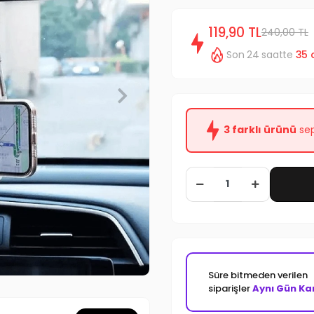
119,90 TL
240,00 TL
Son 24 saatte
35
3 farklı ürünü
sep
Süre bitmeden verilen
siparişler
Aynı Gün Ka