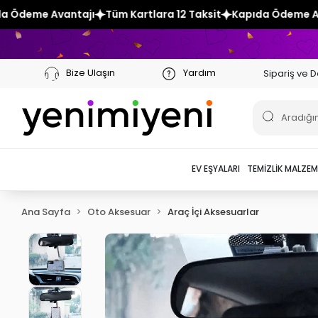
 Kartlara 12 Taksit
Kapıda Ödeme Avantajı
Tüm Kartlara 1
Bize Ulaşın
Yardım
Sipariş ve D
EV EŞYALARI
TEMIZLIK MALZEM
Ana Sayfa
Oto Aksesuar
Araç İçi Aksesuarlar