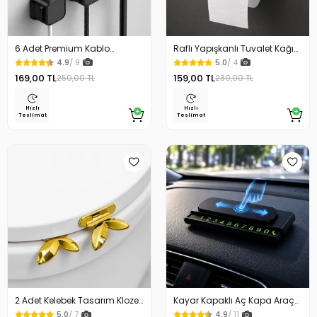
6 Adet Premium Kablo
Raflı Yapışkanlı Tuvalet Kağıdı
Düzenleyici Kablo Tutucu
Askılığı
4.9
/ 9
5.0
/ 4
Mıknatıslı Kapak Özellikli
169,00 TL
159,00 TL
250,00 TL
230,00 TL
Hızlı
Hızlı
Teslimat
Teslimat
2 Adet Kelebek Tasarım Klozet
Kayar Kapaklı Aç Kapa Araç
Kaldırma Aparatı Gold Renk
Torpido Üstü Fosforlu
5.0
/ 7
4.9
/ 11