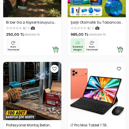
Bi.ber Ga.zı Kişisel Koruyucu
Şarjlı Otomatik Su Tabancası
Ekipman Savunma İçin
Oyuncak Geniş Hazneli
0
/ 0
0
/ 0
250,00 TL
985,00 TL
400,00 TL
1.500,00 TL
Ücretsiz
Hızlı
Hızlı
Kargo!
Teslimat
Teslimat
Profesyonel Montaj Beton
i7 Pro Max Tablet 1 TB