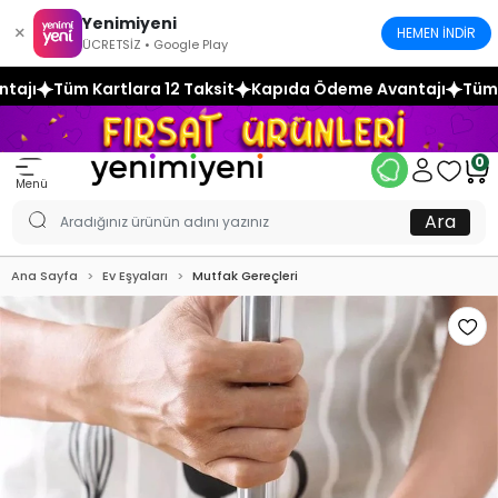
Yenimiyeni
×
HEMEN İNDİR
ÜCRETSİZ • Google Play
2 Taksit
Kapıda Ödeme Avantajı
Tüm Kartlara 12 Taksit
0
Menü
Ara
Ana Sayfa
Ev Eşyaları
Mutfak Gereçleri