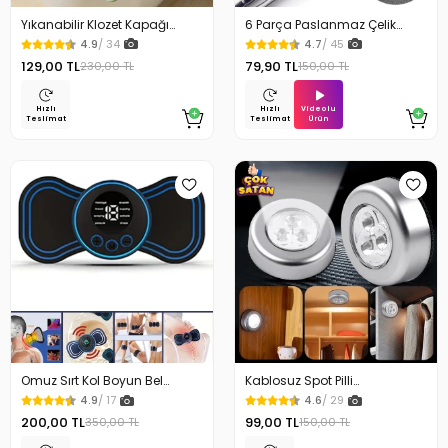
Yıkanabilir Klozet Kapağı
6 Parça Paslanmaz Çelik
Süngeri Su Geçirmez
Kulak Temizleme Seti
4.9
/ 34
4.7
/ 45
129,00 TL
79,90 TL
230,00 TL
150,00 TL
Videolu
Hızlı
Hızlı
Ürün
Teslimat
Teslimat
Omuz Sırt Kol Boyun Bel
Kablosuz Spot Pilli
Kelebek Masaj Aleti
Dokunmatik Led Lamba
4.9
/ 17
4.6
/ 29
200,00 TL
99,00 TL
350,00 TL
150,00 TL