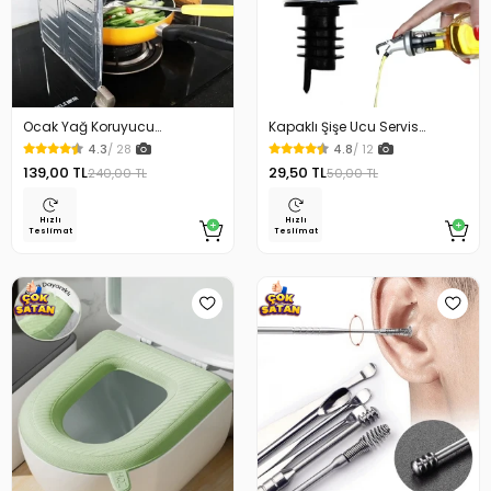
Ocak Yağ Koruyucu
Kapaklı Şişe Ucu Servis
Alüminyum Levha 32.5 x 84
Aparatı Yağdanlık Tıpa
4.3
/ 28
4.8
/ 12
Cm
139,00 TL
29,50 TL
240,00 TL
50,00 TL
Hızlı
Hızlı
Teslimat
Teslimat