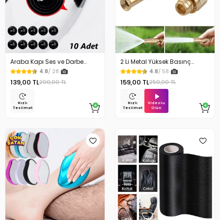
Araba Kapı Ses ve Darbe
2 Li Metal Yüksek Basınç
Emici Pad 10 Adet
Yağmurlamalı Hortum Ucu
4.8
/ 28
4.8
/ 58
139,00 TL
159,00 TL
200,00 TL
250,00 TL
Videolu
Hızlı
Hızlı
Ürün
Teslimat
Teslimat