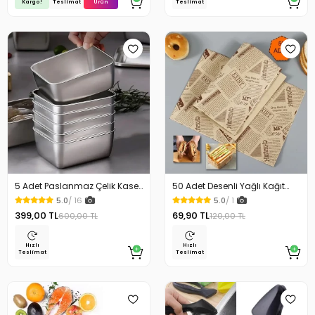
Kargo!
Ürün
Teslimat
Teslimat
5 Adet Paslanmaz Çelik Kase
50 Adet Desenli Yağlı Kağıt
Çelik Kamp Yemek Tabağı
Vintage Gazete Sunum
5.0
/ 16
5.0
/ 1
Kağıdı Servis Kağıdı
399,00 TL
69,90 TL
600,00 TL
120,00 TL
Hızlı
Hızlı
Teslimat
Teslimat