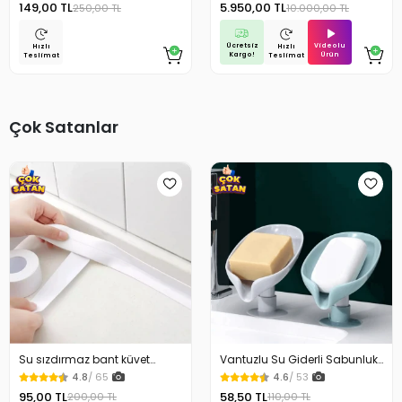
149,00 TL
5.950,00 TL
250,00 TL
10.000,00 TL
inc Tablet
Ücretsiz
Videolu
Hızlı
Hızlı
Kargo!
Ürün
Teslimat
Teslimat
Çok Satanlar
Su sızdırmaz bant küvet
Vantuzlu Su Giderli Sabunluk
Tezgah tamir bandı
Kaymaz
4.8
/ 65
4.6
/ 53
95,00 TL
58,50 TL
200,00 TL
110,00 TL