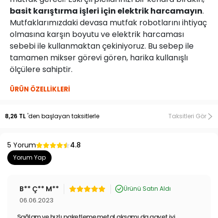
basit karıştırma işleri için elektrik harcamayın
.
Mutfaklarımızdaki devasa mutfak robotlarını ihtiyaç
olmasına karşın boyutu ve elektrik harcaması
sebebi ile kullanmaktan çekiniyoruz. Bu sebep ile
tamamen mikser görevi gören, harika kullanışlı
ölçülere sahiptir.
ÜRÜN ÖZELLİKLERİ
Elektrik yada pile ihtiyaç duymaz.
8,26 TL
'den başlayan taksitlerle
Taksitleri Gör
Hızlı ve pratik kullanım sağlar.
Paslanmaz çelik malzemeden üretilmiştir.
Dayanıklı ve uzun ömürlüdür.
5 Yorum
4.8
Yorum Yap
ÜRÜN ÖLÇÜLERİ
B** Ç** M**
Ürünü Satın Aldı
Ebat: 7 cm x 30 cm
06.06.2023
Yenimiyeni.com
, geniş ürün gamıyla ev yaşamınızı kolaylaştıran
Sağlam ve hızlı paketleme metal aksamı da gayet iyi