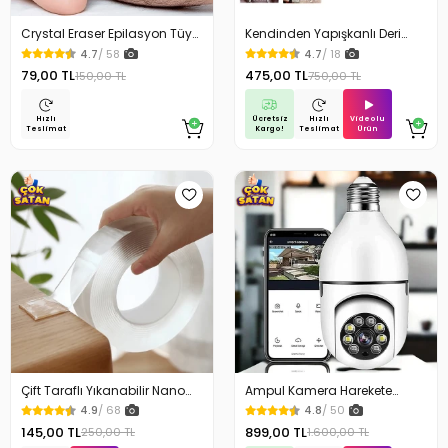
Crystal Eraser Epilasyon Tüy
Kendinden Yapışkanlı Deri
Silgisi Tüy Alıcı
Döşeme Deri Tamir Kiti Siyah
4.7
/ 58
4.7
/ 18
100 Cm x 50 Cm
79,00 TL
475,00 TL
150,00 TL
750,00 TL
Ücretsiz
Videolu
Hızlı
Hızlı
Kargo!
Ürün
Teslimat
Teslimat
Çift Taraflı Yıkanabilir Nano
Ampul Kamera Harekete
Teknoloji Bant 3 mt
Duyarlı Gece Görüşlü
4.9
/ 68
4.8
/ 50
145,00 TL
899,00 TL
250,00 TL
1.600,00 TL