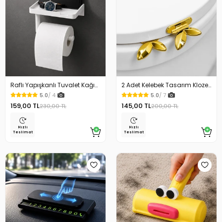
Raflı Yapışkanlı Tuvalet Kağıdı
2 Adet Kelebek Tasarım Klozet
Askılığı
Kaldırma Aparatı Gold Renk
5.0
/ 4
5.0
/ 7
159,00 TL
145,00 TL
230,00 TL
200,00 TL
Hızlı
Hızlı
Teslimat
Teslimat