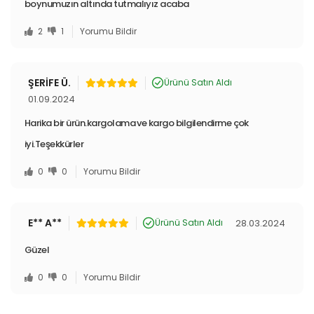
boynumuzın altında tutmalıyız acaba
2
1
Yorumu Bildir
ŞERİFE Ü.
Ürünü Satın Aldı
01.09.2024
Harika bir ürün.kargolama ve kargo bilgilendirme çok
iyi.Teşekkürler
0
0
Yorumu Bildir
E** A**
28.03.2024
Ürünü Satın Aldı
Güzel
0
0
Yorumu Bildir