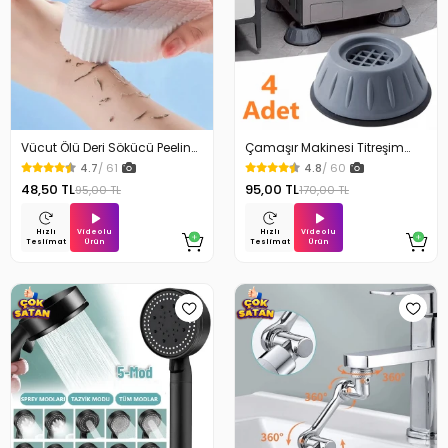
Vücut Ölü Deri Sökücü Peeling
Çamaşır Makinesi Titreşim
Banyo Duş Süngeri
Engelleyici Stoper 4Lü
4.7
/ 61
4.8
/ 60
48,50 TL
95,00 TL
95,00 TL
170,00 TL
Videolu
Videolu
Hızlı
Hızlı
Ürün
Ürün
Teslimat
Teslimat