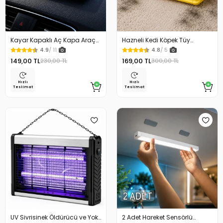
Kayar Kapaklı Aç Kapa Araç
Hazneli Kedi Köpek Tüy
Torpido Üstü Fosforlu
Temizleyici Kıl Toplayıcı Ördek
4.9
/ 11
4.8
/ 5
Numaratör Park Numaratörü
Tasarımlı
149,00 TL
169,00 TL
230,00 TL
300,00 TL
Hızlı
Hızlı
Teslimat
Teslimat
UV Sivrisinek Öldürücü ve Yok
2 Adet Hareket Sensörlü