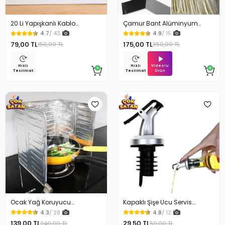
20 Li Yapışkanlı Kablo
Çamur Bant Alüminyum
Sabitleyici Şeffaf Klips
İzolasyon Tamir Bandı 5 Mt
4.7
/ 43
4.9
/ 15
79,00 TL
175,00 TL
150,00 TL
350,00 TL
Videolu
Hızlı
Hızlı
Ürün
Teslimat
Teslimat
Ocak Yağ Koruyucu
Kapaklı Şişe Ucu Servis
Alüminyum Levha 32.5 x 84
Aparatı Yağdanlık Tıpa
4.3
/ 28
4.8
/ 12
Cm
139,00 TL
29,50 TL
240,00 TL
50,00 TL