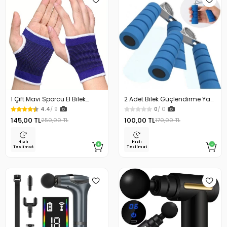
1 Çift Mavi Sporcu El Bilek
2 Adet Bilek Güçlendirme Yayı
Koruyucu Ağrı Bandajı El
El Bilek Parmak Güçlendirme
4.4
/ 9
0
/ 0
Bandajı Sporcu Bilekliği
Aleti
145,00 TL
100,00 TL
250,00 TL
170,00 TL
Hızlı
Hızlı
Teslimat
Teslimat