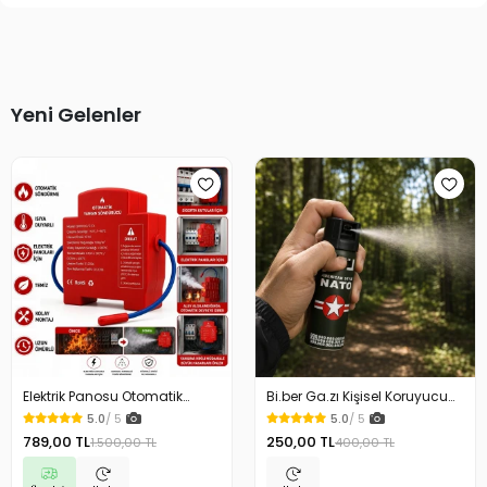
Yeni Gelenler
Elektrik Panosu Otomatik
Bi.ber Ga.zı Kişisel Koruyucu
Yangın Söndürücü Isıya
Ekipman Savunma İçin
5.0
/ 5
5.0
/ 5
Duyarlı Sigorta Kutusu Yangın
789,00 TL
250,00 TL
1.500,00 TL
400,00 TL
Söndürme Cihazı