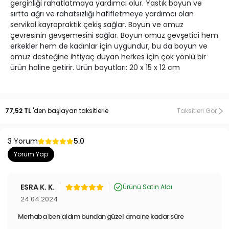
gerginliği rahatlatmaya yardımcı olur. Yastık boyun ve
sırtta ağrı ve rahatsızlığı hafifletmeye yardımcı olan
servikal kayropraktik çekiş sağlar. Boyun ve omuz
çevresinin gevşemesini sağlar. Boyun omuz gevşetici hem
erkekler hem de kadınlar için uygundur, bu da boyun ve
omuz desteğine ihtiyaç duyan herkes için çok yönlü bir
ürün haline getirir. Ürün boyutları: 20 x 15 x 12 cm
77,52 TL
'den başlayan taksitlerle
Taksitleri Gör
3 Yorum
5.0
Yorum Yap
ESRA K. K.
Ürünü Satın Aldı
24.04.2024
Merhaba ben aldım bundan güzel ama ne kadar süre