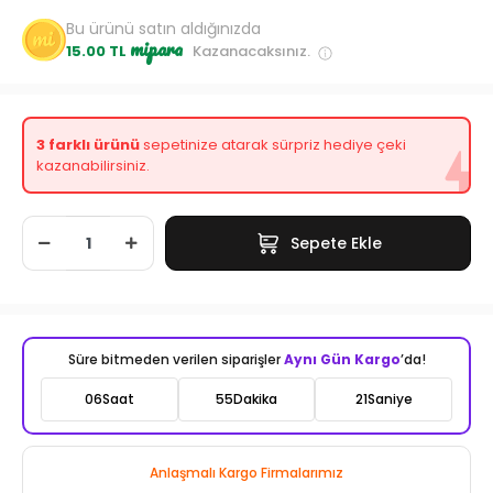
Bu ürünü satın aldığınızda
mipara
15.00 TL
Kazanacaksınız.
3 farklı ürünü
sepetinize atarak sürpriz hediye çeki
kazanabilirsiniz.
Sepete Ekle
Süre bitmeden verilen siparişler
Aynı Gün Kargo
’da!
06
Saat
55
Dakika
19
Saniye
Anlaşmalı Kargo Firmalarımız