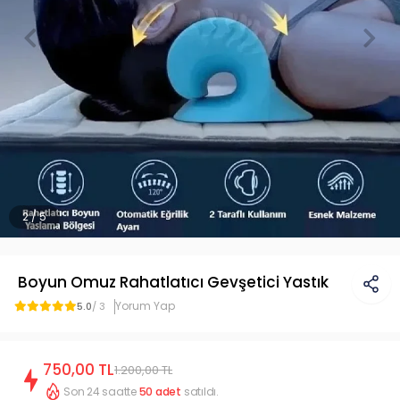
2 / 5
Boyun Omuz Rahatlatıcı Gevşetici Yastık
Yorum Yap
5.0
/ 3
750,00 TL
1.200,00 TL
Son 24 saatte
50
adet
satıldı.