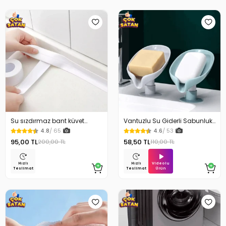
Su sızdırmaz bant küvet
Vantuzlu Su Giderli Sabunluk
Tezgah tamir bandı
Kaymaz
4.8
/ 65
4.6
/ 53
95,00 TL
58,50 TL
200,00 TL
110,00 TL
Videolu
Hızlı
Hızlı
Ürün
Teslimat
Teslimat