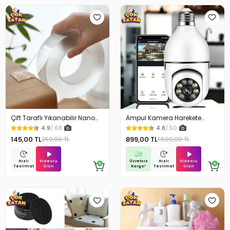
Çift Taraflı Yıkanabilir Nano
Ampul Kamera Harekete
Teknoloji Bant 3 mt
Duyarlı Gece Görüşlü
4.9
/ 68
4.8
/ 50
145,00 TL
899,00 TL
250,00 TL
1.600,00 TL
Videolu
Ücretsiz
Videolu
Hızlı
Hızlı
Ürün
Kargo!
Ürün
Teslimat
Teslimat