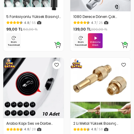
5 Fonksiyonlu Yüksek Basınçlı
1080 Derece Dönen Çok
Ayarlı Duş Başlığı
Fonksiyonlu Musluk Başlığı
4.8
/ 55
4.7
/ 25
99,00 TL
139,00 TL
150,00 TL
200,00 TL
Videolu
Hızlı
Hızlı
Ürün
Teslimat
Teslimat
Araba Kapı Ses ve Darbe
2 Li Metal Yüksek Basınç
Emici Pad 10 Adet
Yağmurlamalı Hortum Ucu
4.8
/ 28
4.8
/ 58