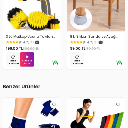
3 Lü Matkap Ucuna Takılan
8 Li Silikon Sandalye Ayağı
Temizlik Fırça Seti
Koruyucu Çizdirmez
4.7
/ 47
4.7
/ 31
199,00 TL
99,00 TL
300,00 TL
150,00 TL
Videolu
Hızlı
Hızlı
Ürün
Teslimat
Teslimat
Benzer Ürünler