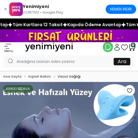
Yenimiyeni
×
HEMEN İNDİR
ÜCRETSİZ • Google Play
2 Taksit
Kapıda Ödeme Avantajı
Tüm Kartlara 12 Taksit
K
0
Menü
Ara
Ana Sayfa
Kişisel Bakım
Vücut Sağlığı
KARGO BEDAVA