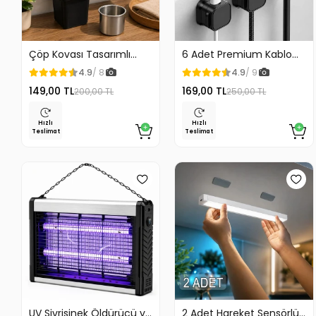
Çöp Kovası Tasarımlı
6 Adet Premium Kablo
Küllük Duvar Masaüstü
Düzenleyici Kablo
4.9
/ 8
4.9
/ 9
ve Araç İçin Uygun
Tutucu Mıknatıslı Kapak
149,00 TL
169,00 TL
200,00 TL
250,00 TL
Kullanım
Özellikli
Hızlı
Hızlı
Teslimat
Teslimat
UV Sivrisinek Öldürücü ve
2 Adet Hareket Sensörlü