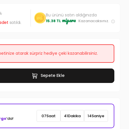
TL
Bu ürünü satın aldığınızda
mipara
15.38 TL
Kazanacaksınız.
adet
satıldı.
etinize atarak sürpriz hediye çeki kazanabilirsiniz.
Sepete Ekle
07
Saat
41
Dakika
12
Saniye
rgo
’da!