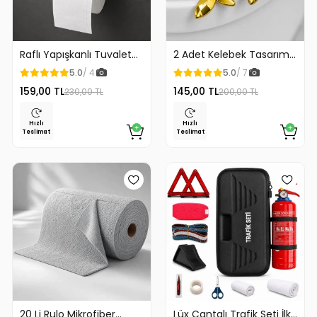
Raflı Yapışkanlı Tuvalet
2 Adet Kelebek Tasarım
Kağıdı Askılığı
Klozet Kaldırma Aparatı
5.0
/ 4
5.0
/ 7
Gold Renk
159,00 TL
145,00 TL
230,00 TL
200,00 TL
Hızlı
Hızlı
Teslimat
Teslimat
20 Li Rulo Mikrofiber
Lüx Çantalı Trafik Seti İlk