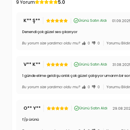
9 Yorum
5.0
K** Ş**
01.09.202
Ürünü Satın Aldı
Denendi çok güzel ses çıkarıyor
Bu yorum size yardımcı oldu mu?
0
0
Yorumu Bildi
V** K**
31.08.202
Ürünü Satın Aldı
1 günde elime geldi şu anlık çok güzel çalışıyor umarım bir so
Bu yorum size yardımcı oldu mu?
0
0
Yorumu Bildi
O** Y**
29.08.20
Ürünü Satın Aldı
f/p ürünü