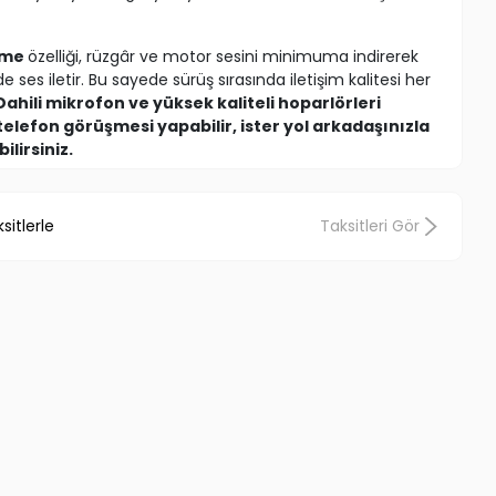
eme
özelliği, rüzgâr ve motor sesini minimuma indirerek
de ses iletir. Bu sayede sürüş sırasında iletişim kalitesi her
Dahili mikrofon ve yüksek kaliteli hoparlörleri
 telefon görüşmesi yapabilir, ister yol arkadaşınızla
ilirsiniz.
k şarjda saatlerce kullanım sunar. Hızlı şarj özelliği
nıma hazır hale gelir. Hafif ve ergonomik yapısı, kask
sitlerle
Taksitleri Gör
e uzun yolculuklarda bile konfor sağlar.
ydır: kaskın içine yerleştirilen kulaklık pedleri ve
 özelliği ile sabitlenir. Telefon, tablet, GPS cihazı
kli cihazlarla uyumlu şekilde çalışır.
ti, şarj kablosu, montaj aparatı ve kullanım kılavuzu
let Kask Kulaklığı, motosiklet tutkunları için güvenliği ve
n vazgeçilmez bir üründür.