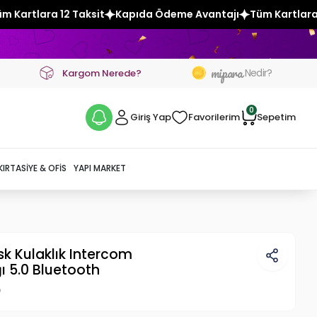
Kapıda Ödeme Avantajı
Tüm Kartlara 12 Taksit
Kapıda 
mipara
Nedir?
Kargom Nerede?
0
Giriş Yap
Favorilerim
Sepetim
KIRTASIYE & OFIS
YAPI MARKET
sk Kulaklık Intercom
ğı 5.0 Bluetooth
p