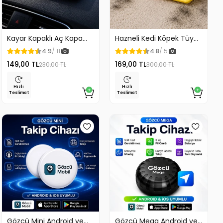
Kayar Kapaklı Aç Kapa
Hazneli Kedi Köpek Tüy
Araç Torpido Üstü
Temizleyici Kıl Toplayıcı
4.9
/ 11
4.8
/ 5
Fosforlu Numaratör Park
Ördek Tasarımlı
149,00 TL
169,00 TL
230,00 TL
300,00 TL
Numaratörü
Hızlı
Hızlı
Teslimat
Teslimat
Gözcü Mini Android ve
Gözcü Mega Android ve