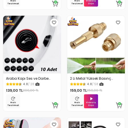
Videolu
Hızlı
Hızlı
Ürün
Teslimat
Teslimat
Araba Kapı Ses ve Darbe
2 Li Metal Yüksek Basınç
Emici Pad 10 Adet
Yağmurlamalı Hortum Ucu
4.8
/ 28
4.8
/ 58
139,00 TL
159,00 TL
200,00 TL
250,00 TL
Videolu
Hızlı
Hızlı
Ürün
Teslimat
Teslimat