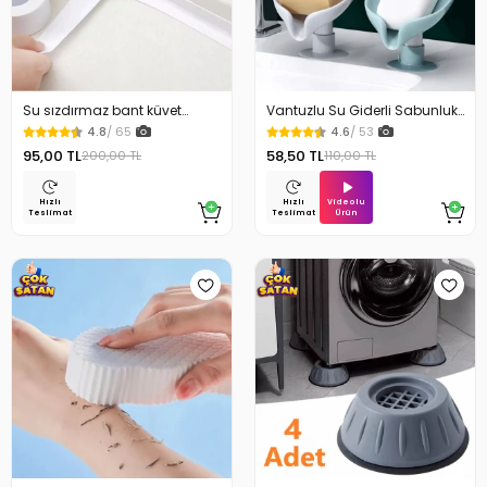
Su sızdırmaz bant küvet
Vantuzlu Su Giderli Sabunluk
Tezgah tamir bandı
Kaymaz
4.8
/ 65
4.6
/ 53
95,00 TL
58,50 TL
200,00 TL
110,00 TL
Videolu
Hızlı
Hızlı
Ürün
Teslimat
Teslimat