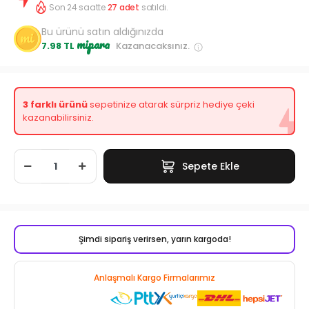
Son 24 saatte
27
adet
satıldı.
Bu ürünü satın aldığınızda
mipara
7.98 TL
Kazanacaksınız.
3 farklı ürünü
sepetinize atarak sürpriz hediye çeki
kazanabilirsiniz.
Sepete Ekle
Şimdi sipariş verirsen, yarın kargoda!
Anlaşmalı Kargo Firmalarımız