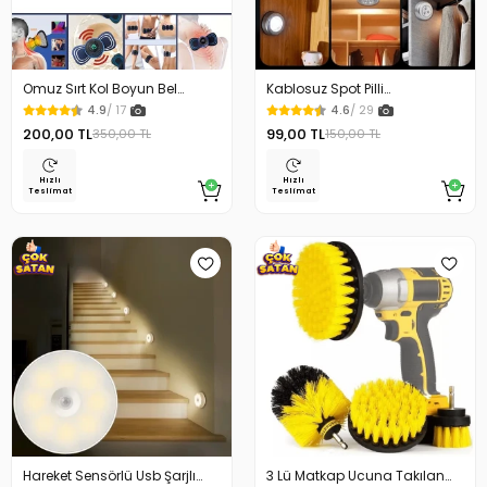
Omuz Sırt Kol Boyun Bel
Kablosuz Spot Pilli
Kelebek Masaj Aleti
Dokunmatik Led Lamba
4.9
/ 17
4.6
/ 29
200,00 TL
99,00 TL
350,00 TL
150,00 TL
Hızlı
Hızlı
Teslimat
Teslimat
Hareket Sensörlü Usb Şarjlı
3 Lü Matkap Ucuna Takılan