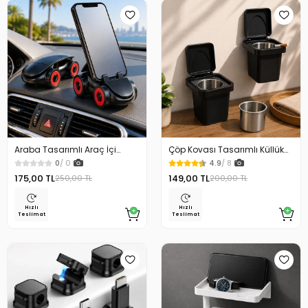
Araba Tasarımlı Araç İçi
Çöp Kovası Tasarımlı Küllük
Telefon Tutucu 360 Dönebilen
Duvar Masaüstü ve Araç İçin
0
/ 0
4.9
/ 8
Ayarlı
Uygun Kullanım
175,00 TL
149,00 TL
250,00 TL
200,00 TL
Hızlı
Hızlı
Teslimat
Teslimat