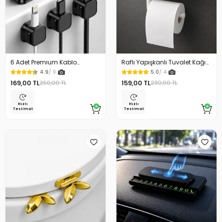
6 Adet Premium Kablo
Raflı Yapışkanlı Tuvalet Kağıdı
Düzenleyici Kablo Tutucu
Askılığı
4.9
/ 9
5.0
/ 4
Mıknatıslı Kapak Özellikli
169,00 TL
159,00 TL
250,00 TL
230,00 TL
Hızlı
Hızlı
Teslimat
Teslimat