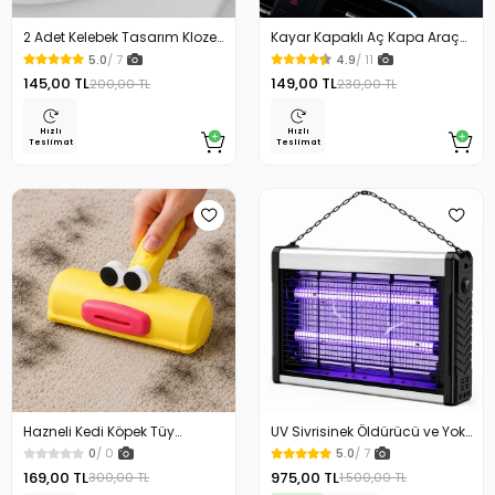
2 Adet Kelebek Tasarım Klozet
Kayar Kapaklı Aç Kapa Araç
Kaldırma Aparatı Gold Renk
Torpido Üstü Fosforlu
5.0
/ 7
4.9
/ 11
Numaratör Park Numaratörü
145,00 TL
149,00 TL
200,00 TL
230,00 TL
Hızlı
Hızlı
Teslimat
Teslimat
Hazneli Kedi Köpek Tüy
UV Sivrisinek Öldürücü ve Yok
Temizleyici Kıl Toplayıcı Ördek
Edici Elektrikli Mega Boy Sinek
0
/ 0
5.0
/ 7
Tasarımlı
Öldürücü Cihaz Cız Lamba
169,00 TL
975,00 TL
300,00 TL
1.500,00 TL
Mor Işık Asılabilir Taşınabilir