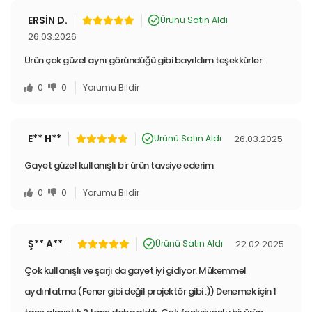
ERSİN D.
Ürünü Satın Aldı
26.03.2026
Ürün çok güzel aynı göründüğü gibi bayıldım teşekkürler.
0
0
Yorumu Bildir
E** H**
26.03.2025
Ürünü Satın Aldı
Gayet güzel kullanışlı bir ürün tavsiye ederim
0
0
Yorumu Bildir
Ş** A**
22.02.2025
Ürünü Satın Aldı
Çok kullanışlı ve şarjı da gayet iyi gidiyor. Mükemmel
aydınlatma (Fener gibi değil projektör gibi :)) Denemek için 1