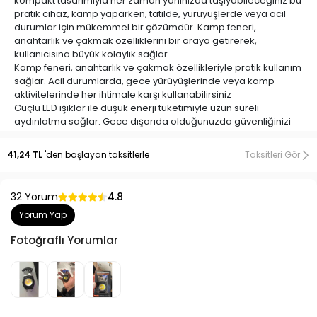
kompakt tasarımıyla her zaman yanınızda taşıyabileceğiniz bu
pratik cihaz, kamp yaparken, tatilde, yürüyüşlerde veya acil
durumlar için mükemmel bir çözümdür. Kamp feneri,
anahtarlık ve çakmak özelliklerini bir araya getirerek,
kullanıcısına büyük kolaylık sağlar
Kamp feneri, anahtarlık ve çakmak özellikleriyle pratik kullanım
sağlar. Acil durumlarda, gece yürüyüşlerinde veya kamp
aktivitelerinde her ihtimale karşı kullanabilirsiniz
Güçlü LED ışıklar ile düşük enerji tüketimiyle uzun süreli
aydınlatma sağlar. Gece dışarıda olduğunuzda güvenliğinizi
artırır
Anahtarlık boyutunda, cebinize veya çantanıza kolayca sığar.
41,24 TL
'den başlayan taksitlerle
Taksitleri Gör
Hafif yapısı sayesinde taşıması son derece kolaydır
Şarj edilebilir batarya ve dayanıklı yapı, uzun süreli kullanımı
garanti eder. Düşmelere karşı dayanıklıdır
32 Yorum
4.8
Ayrıca, bu çok fonksiyonlu cihazın içinde bir çakmak bulunur,
böylece alev ihtiyacı duyduğunuz her an yanınızda olur
Yorum Yap
Fotoğraflı Yorumlar