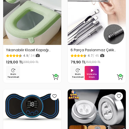
Yıkanabilir Klozet Kapağı
6 Parça Paslanmaz Çelik
Süngeri Su Geçirmez
Kulak Temizleme Seti
4.9
/ 34
4.7
/ 45
129,00 TL
79,90 TL
230,00 TL
150,00 TL
Videolu
Hızlı
Hızlı
Ürün
Teslimat
Teslimat