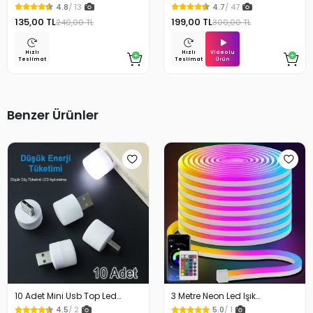
Beyaz Led Işık Lamba
Temizlik Fırça Seti
4.8
/ 13
4.7
/ 47
135,00 TL
199,00 TL
240,00 TL
300,00 TL
Videolu
Hızlı
Hızlı
Ürün
Teslimat
Teslimat
Benzer Ürünler
10 Adet Mini Usb Top Led
3 Metre Neon Led Işık
Aydınlatma Seti Gece
Kumandalı Esnek Dekoratif
4.5
/ 2
5.0
/ 1