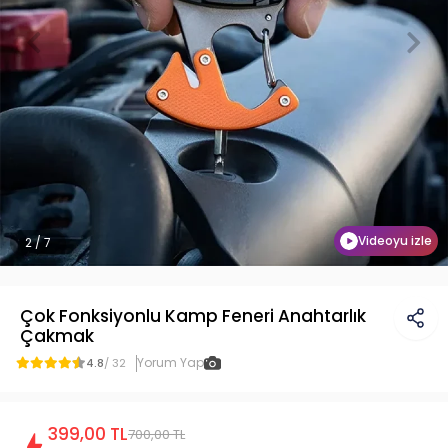
Videoyu izle
2 / 7
Çok Fonksiyonlu Kamp Feneri Anahtarlık
Çakmak
Yorum Yap
4.8
/ 32
399,00 TL
700,00 TL