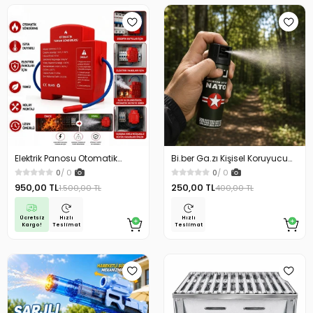
Elektrik Panosu Otomatik
Bi.ber Ga.zı Kişisel Koruyucu
Yangın Söndürücü Isıya
Ekipman Savunma İçin
0
/ 0
0
/ 0
Duyarlı Sigorta Kutusu Yangın
950,00 TL
250,00 TL
1.500,00 TL
400,00 TL
Söndürme Cihazı
Ücretsiz
Hızlı
Hızlı
Kargo!
Teslimat
Teslimat