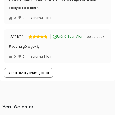
tane almıştık 2 tane daha aldık. Çok fonksiyonlu bir ürün.
Hediyelik bile alınır…
0
0
Yorumu Bildir
A** K**
09.02.2025
Ürünü Satın Aldı
Fiyatına göre çok iyi
0
0
Yorumu Bildir
Daha fazla yorum göster
Yeni Gelenler