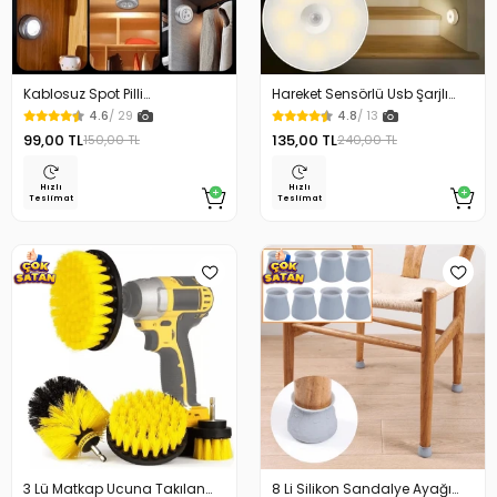
Kablosuz Spot Pilli
Hareket Sensörlü Usb Şarjlı
Dokunmatik Led Lamba
Beyaz Led Işık Lamba
4.6
/ 29
4.8
/ 13
99,00 TL
135,00 TL
150,00 TL
240,00 TL
Hızlı
Hızlı
Teslimat
Teslimat
3 Lü Matkap Ucuna Takılan
8 Li Silikon Sandalye Ayağı