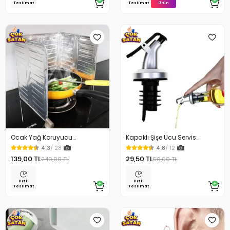
Ürün
Teslimat
Teslimat
Ocak Yağ Koruyucu
Kapaklı Şişe Ucu Servis
Alüminyum Levha 32.5 x 84
Aparatı Yağdanlık Tıpa
4.3
/ 28
4.8
/ 12
Cm
139,00 TL
29,50 TL
240,00 TL
50,00 TL
Hızlı
Hızlı
Teslimat
Teslimat