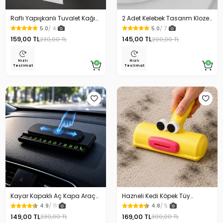
Raflı Yapışkanlı Tuvalet Kağıdı
2 Adet Kelebek Tasarım Klozet
Askılığı
Kaldırma Aparatı Gold Renk
5.0
/ 4
5.0
/ 7
159,00 TL
145,00 TL
230,00 TL
200,00 TL
Hızlı
Hızlı
Teslimat
Teslimat
Kayar Kapaklı Aç Kapa Araç
Hazneli Kedi Köpek Tüy
Torpido Üstü Fosforlu
Temizleyici Kıl Toplayıcı Ördek
4.9
/ 11
4.8
/ 5
Numaratör Park Numaratörü
Tasarımlı
149,00 TL
169,00 TL
230,00 TL
300,00 TL