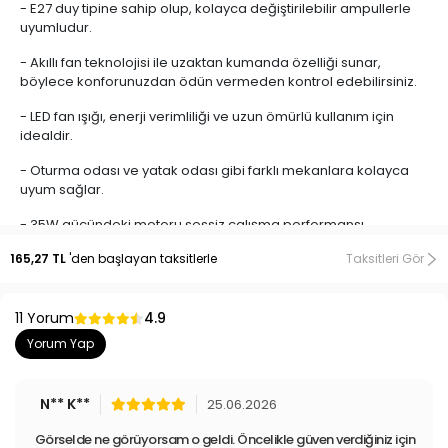
- E27 duy tipine sahip olup, kolayca değiştirilebilir ampullerle
uyumludur.
- Akıllı fan teknolojisi ile uzaktan kumanda özelliği sunar,
böylece konforunuzdan ödün vermeden kontrol edebilirsiniz.
- LED fan ışığı, enerji verimliliği ve uzun ömürlü kullanım için
idealdir.
- Oturma odası ve yatak odası gibi farklı mekanlara kolayca
uyum sağlar.
- 35W gücündeki motoru sessiz çalışma performansı
sunarken, yüksek verimlilik sağlar.
165,27 TL
'den başlayan taksitlerle
Taksitleri Gör
11 Yorum
4.9
Yorum Yap
N** K**
25.06.2026
Görselde ne görüyorsam o geldi. Öncelikle güven verdiğiniz için