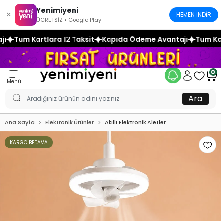
Yenimiyeni
×
HEMEN İNDİR
ÜCRETSİZ • Google Play
Taksit
Kapıda Ödeme Avantajı
Tüm Kartlara 12 Taksit
Ka
0
Menü
Ara
Ana Sayfa
Elektronik Ürünler
Akıllı Elektronik Aletler
KARGO BEDAVA