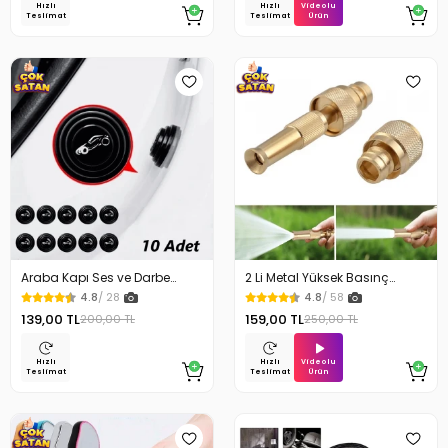
Videolu
Hızlı
Hızlı
Ürün
Teslimat
Teslimat
Araba Kapı Ses ve Darbe
2 Li Metal Yüksek Basınç
Emici Pad 10 Adet
Yağmurlamalı Hortum Ucu
4.8
/ 28
4.8
/ 58
139,00 TL
159,00 TL
200,00 TL
250,00 TL
Videolu
Hızlı
Hızlı
Ürün
Teslimat
Teslimat