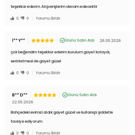
teşekkür ederim. Alışverişlerim devam edecektir
0
0
Yorumu Bildir
İ** Y**
26.05.2026
Ürünü Satın Aldı
çok beğendim teşekkür ederim kurulum gayet kolaydı,
serinletmesi de gayet güzel
0
0
Yorumu Bildir
B** D**
Ürünü Satın Aldı
22.05.2026
Bahçedeki evimizi aldık gayet güzel ve kullanışlı şiddetle
tavsiye ediyorum
0
0
Yorumu Bildir