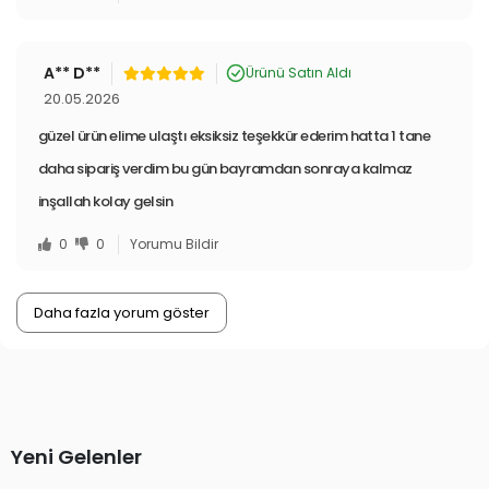
A** D**
Ürünü Satın Aldı
20.05.2026
güzel ürün elime ulaştı eksiksiz teşekkür ederim hatta 1 tane
daha sipariş verdim bu gün bayramdan sonraya kalmaz
inşallah kolay gelsin
0
0
Yorumu Bildir
Daha fazla yorum göster
Yeni Gelenler