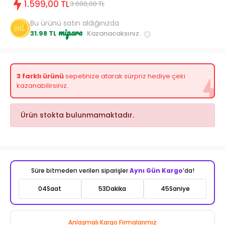
1.599,00 TL
3.000,00 TL
Bu ürünü satın aldığınızda
mipara
31.98 TL
Kazanacaksınız.
3 farklı ürünü
sepetinize atarak sürpriz hediye çeki
kazanabilirsiniz.
Ürün stokta bulunmamaktadır.
Süre bitmeden verilen siparişler
Aynı Gün Kargo
’da!
04
Saat
53
Dakika
43
Saniye
Anlaşmalı Kargo Firmalarımız