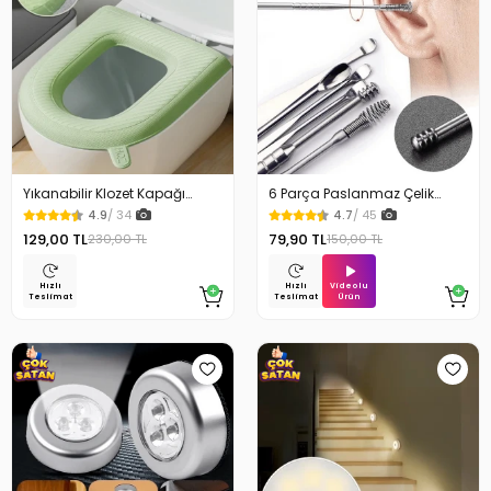
Yıkanabilir Klozet Kapağı
6 Parça Paslanmaz Çelik
Süngeri Su Geçirmez
Kulak Temizleme Seti
4.9
/ 34
4.7
/ 45
129,00 TL
79,90 TL
230,00 TL
150,00 TL
Videolu
Hızlı
Hızlı
Ürün
Teslimat
Teslimat