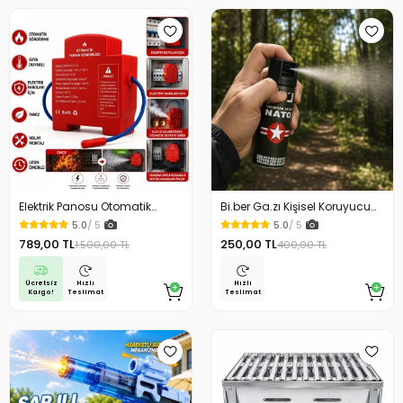
Elektrik Panosu Otomatik
Bi.ber Ga.zı Kişisel Koruyucu
Yangın Söndürücü Isıya
Ekipman Savunma İçin
5.0
/ 5
5.0
/ 5
Duyarlı Sigorta Kutusu Yangın
789,00 TL
250,00 TL
1.500,00 TL
400,00 TL
Söndürme Cihazı
Ücretsiz
Hızlı
Hızlı
Kargo!
Teslimat
Teslimat