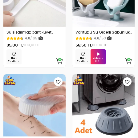
Su sızdırmaz bant küvet
Vantuzlu Su Giderli Sabunluk
Tezgah tamir bandı
Kaymaz
4.8
/ 65
4.6
/ 53
95,00 TL
58,50 TL
200,00 TL
110,00 TL
Videolu
Hızlı
Hızlı
Ürün
Teslimat
Teslimat