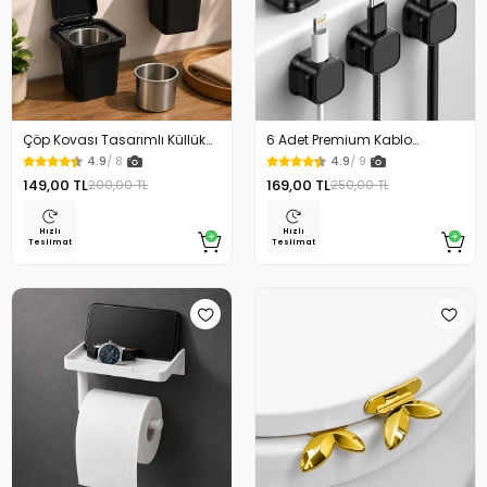
Çöp Kovası Tasarımlı Küllük
6 Adet Premium Kablo
Duvar Masaüstü ve Araç İçin
Düzenleyici Kablo Tutucu
4.9
/ 8
4.9
/ 9
Uygun Kullanım
Mıknatıslı Kapak Özellikli
149,00 TL
169,00 TL
200,00 TL
250,00 TL
Hızlı
Hızlı
Teslimat
Teslimat