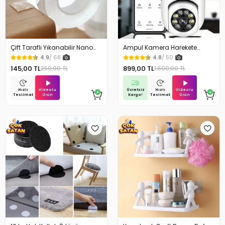
Çift Taraflı Yıkanabilir Nano
Ampul Kamera Harekete
Teknoloji Bant 3 mt
Duyarlı Gece Görüşlü
4.9
/ 68
4.8
/ 50
145,00 TL
899,00 TL
250,00 TL
1.600,00 TL
Videolu
Ücretsiz
Videolu
Hızlı
Hızlı
Ürün
Kargo!
Ürün
Teslimat
Teslimat