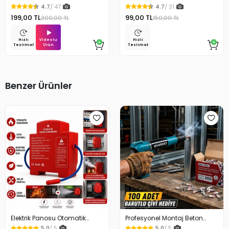
Temizlik Fırça Seti
Koruyucu Çizdirmez
4.7
/ 47
4.7
/ 31
199,00 TL
99,00 TL
300,00 TL
150,00 TL
Videolu
Hızlı
Hızlı
Ürün
Teslimat
Teslimat
Benzer Ürünler
Elektrik Panosu Otomatik
Profesyonel Montaj Beton
Yangın Söndürücü Isıya
Duvar ve Çelik Yüzey Çivi
5.0
/ 5
5.0
/ 5