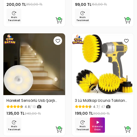
200,00 TL
99,00 TL
350,00 TL
150,00 TL
Hızlı
Hızlı
Teslimat
Teslimat
Hareket Sensörlü Usb Şarjlı
3 Lü Matkap Ucuna Takılan
Beyaz Led Işık Lamba
Temizlik Fırça Seti
4.8
/ 13
4.7
/ 47
135,00 TL
199,00 TL
240,00 TL
300,00 TL
Videolu
Hızlı
Hızlı
Ürün
Teslimat
Teslimat