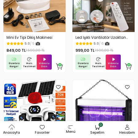
Mini Ev Tipi Dikiş Makinesi
Led Işıklı Vantilatör Uzaktan
Kumandalı Sessiz Çalışan
5.0
/ 5
5.0
/ 6
Tavan Tipi Lamba Işıklı
849,00 TL
999,00 TL
1.500,00 TL
1.500,00 TL
Pervane
Ücretsiz
Videolu
Ücretsiz
Videolu
Hızlı
Hızlı
Kargo!
Ürün
Kargo!
Ürün
Teslimat
Teslimat
0
Menü
Anasayfa
Favoriler
Sepetim
Hesabım