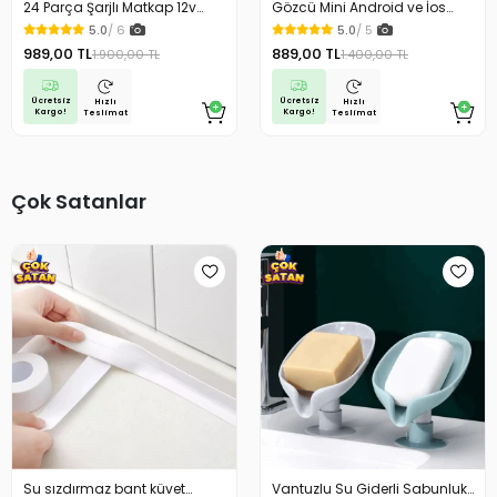
24 Parça Şarjlı Matkap 12v
Gözcü Mini Android ve İos
Çelik Mandrenli Çift Akülü
Uyumlu Takip Cihazı Geçmişe
5.0
/ 6
5.0
/ 5
Vidalama Matkap Seti
Dönük Konum Gps Araç Motor
989,00 TL
889,00 TL
1.900,00 TL
1.400,00 TL
Çocuk Gizli Takip
Ücretsiz
Ücretsiz
Hızlı
Hızlı
Kargo!
Kargo!
Teslimat
Teslimat
Çok Satanlar
Su sızdırmaz bant küvet
Vantuzlu Su Giderli Sabunluk