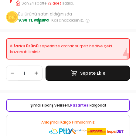
Son 24 saatte
72
adet
satıldı.
Bu ürünü satın aldığınızda
mipara
9.98 TL
Kazanacaksınız.
3 farklı ürünü
sepetinize atarak sürpriz hediye çeki
kazanabilirsiniz.
Sepete Ekle
Şimdi sipariş verirsen,
Pazartesi
kargoda!
Anlaşmalı Kargo Firmalarımız