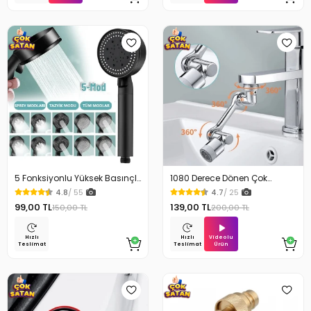
5 Fonksiyonlu Yüksek Basınçlı
1080 Derece Dönen Çok
Ayarlı Duş Başlığı
Fonksiyonlu Musluk Başlığı
4.8
/ 55
4.7
/ 25
99,00 TL
139,00 TL
150,00 TL
200,00 TL
Videolu
Hızlı
Hızlı
Ürün
Teslimat
Teslimat