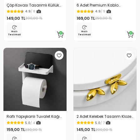
Çöp Kovası Tasarımlı Küllük
6 Adet Premium Kablo
Duvar Masaüstü ve Araç İçin
Düzenleyici Kablo Tutucu
4.9
/ 8
4.9
/ 9
Uygun Kullanım
Mıknatıslı Kapak Özellikli
149,00 TL
169,00 TL
200,00 TL
250,00 TL
Hızlı
Hızlı
Teslimat
Teslimat
Raflı Yapışkanlı Tuvalet Kağıdı
2 Adet Kelebek Tasarım Klozet
Askılığı
Kaldırma Aparatı Gold Renk
5.0
/ 4
5.0
/ 7
159,00 TL
145,00 TL
230,00 TL
200,00 TL