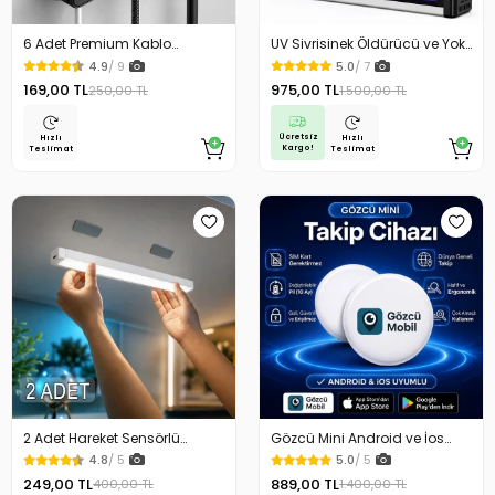
6 Adet Premium Kablo
UV Sivrisinek Öldürücü ve Yok
Düzenleyici Kablo Tutucu
Edici Elektrikli Mega Boy Sinek
4.9
/ 9
5.0
/ 7
Mıknatıslı Kapak Özellikli
Öldürücü Cihaz Cız Lamba
169,00 TL
975,00 TL
250,00 TL
1.500,00 TL
Mor Işık Asılabilir Taşınabilir
Masaüstü
Ücretsiz
Hızlı
Hızlı
Kargo!
Teslimat
Teslimat
2 Adet Hareket Sensörlü
Gözcü Mini Android ve İos
Lamba Merdiven Dolap
Uyumlu Takip Cihazı Geçmişe
4.8
/ 5
5.0
/ 5
Çalışma Masası Mutfak
Dönük Konum Gps Araç Motor
249,00 TL
889,00 TL
400,00 TL
1.400,00 TL
Lambası Şarjlı Usb Led
Çocuk Gizli Takip