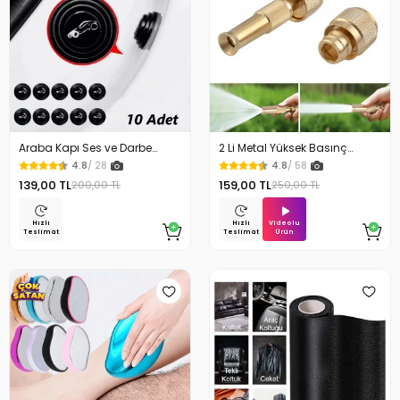
Araba Kapı Ses ve Darbe
2 Li Metal Yüksek Basınç
Emici Pad 10 Adet
Yağmurlamalı Hortum Ucu
4.8
/ 28
4.8
/ 58
139,00 TL
159,00 TL
200,00 TL
250,00 TL
Videolu
Hızlı
Hızlı
Ürün
Teslimat
Teslimat