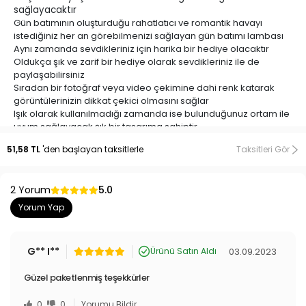
sağlayacaktır
Gün batımının oluşturduğu rahatlatıcı ve romantik havayı
istediğiniz her an görebilmenizi sağlayan gün batımı lambası
Aynı zamanda sevdikleriniz için harika bir hediye olacaktır
Oldukça şık ve zarif bir hediye olarak sevdikleriniz ile de
paylaşabilirsiniz
Sıradan bir fotoğraf veya video çekimine dahi renk katarak
görüntülerinizin dikkat çekici olmasını sağlar
Işık olarak kullanılmadığı zamanda ise bulunduğunuz ortam ile
uyum sağlayacak şık bir tasarıma sahiptir
Bulunduğu orama yepyeni bir hareket katacaktır
51,58 TL
'den başlayan taksitlerle
Taksitleri Gör
Stüdyo çekimlerinizde ambiyans oluşturabilirsiniz
Sade tasarımı ile çoğu dekora uyum sağlar
180 derece aşağı yukarı hareket edebilen ve 360 derece
2 Yorum
5.0
dönebilen ışık başlığı tasarımına sahiptir
UBS kablo ile çalışmaktadır
Yorum Yap
G** I**
03.09.2023
Ürünü Satın Aldı
Yenimiyeni.com
, geniş ürün gamıyla ev yaşamınızı kolaylaştıran
Güzel paketlenmiş teşekkürler
pratik ve kullanışlı ürünlerin buluşma noktasıdır. Temizlik
aparatlarından pratik mutfak gereçlerine, oto aksesuarlarından yapı
0
0
Yorumu Bildir