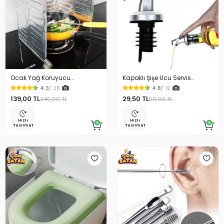
Ocak Yağ Koruyucu
Kapaklı Şişe Ucu Servis
Alüminyum Levha 32.5 x 84
Aparatı Yağdanlık Tıpa
4.3
/ 28
4.8
/ 12
Cm
139,00 TL
29,50 TL
240,00 TL
50,00 TL
Hızlı
Hızlı
Teslimat
Teslimat