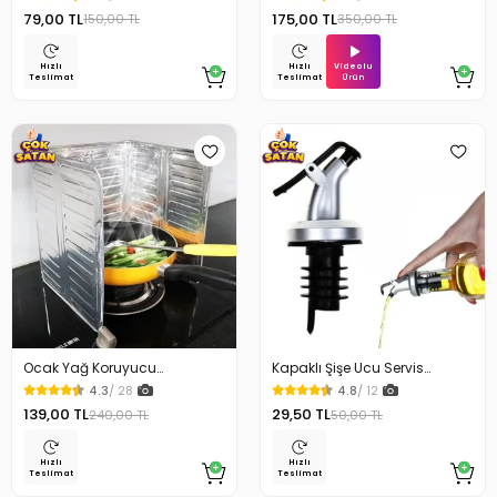
79,00 TL
175,00 TL
150,00 TL
350,00 TL
Videolu
Hızlı
Hızlı
Ürün
Teslimat
Teslimat
Ocak Yağ Koruyucu
Kapaklı Şişe Ucu Servis
Alüminyum Levha 32.5 x 84
Aparatı Yağdanlık Tıpa
4.3
/ 28
4.8
/ 12
Cm
139,00 TL
29,50 TL
240,00 TL
50,00 TL
Hızlı
Hızlı
Teslimat
Teslimat