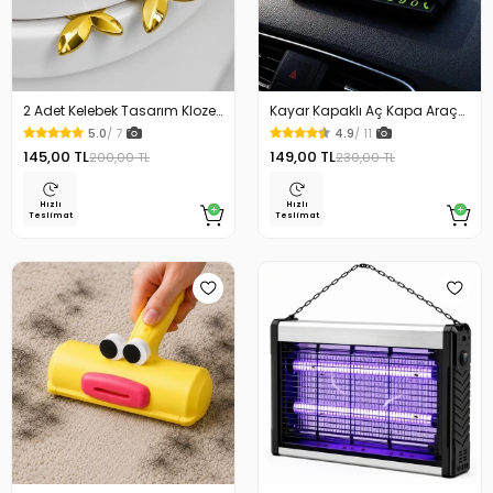
2 Adet Kelebek Tasarım Klozet
Kayar Kapaklı Aç Kapa Araç
Kaldırma Aparatı Gold Renk
Torpido Üstü Fosforlu
5.0
/ 7
4.9
/ 11
Numaratör Park Numaratörü
145,00 TL
149,00 TL
200,00 TL
230,00 TL
Hızlı
Hızlı
Teslimat
Teslimat