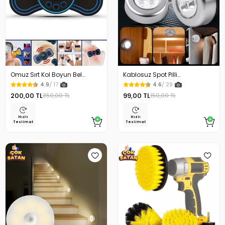
Omuz Sırt Kol Boyun Bel
Kablosuz Spot Pilli
Kelebek Masaj Aleti
Dokunmatik Led Lamba
4.9
/ 17
4.6
/ 29
200,00 TL
99,00 TL
350,00 TL
150,00 TL
Hızlı
Hızlı
Teslimat
Teslimat