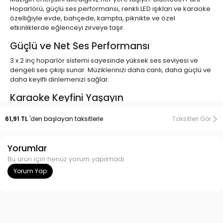
Hoparlörü, güçlü ses performansı, renkli LED ışıkları ve karaoke
özelliğiyle evde, bahçede, kampta, piknikte ve özel
etkinliklerde eğlenceyi zirveye taşır.
Güçlü ve Net Ses Performansı
3 x 2 inç hoparlör sistemi sayesinde yüksek ses seviyesi ve
dengeli ses çıkışı sunar. Müziklerinizi daha canlı, daha güçlü ve
daha keyifli dinlemenizi sağlar.
Karaoke Keyfini Yaşayın
Kutu içeriğinde bulunan mikrofon sayesinde anında karaoke
61,91 TL
'den başlayan taksitlerle
Taksitleri Gör
yapabilir, arkadaşlarınız ve ailenizle eğlenceli anlar
yaşayabilirsiniz. Doğum günleri, partiler ve özel
organizasyonlar için ideal bir seçimdir.
Yorumlar
Bluetooth ile Kablosuz Özgürlük
Bu ürün için henüz yorum yapılmadı.
Yorum Yap
Telefon, tablet ve Bluetooth destekli diğer cihazlarla saniyeler
içinde bağlantı kurarak kablosuz müzik keyfi yaşayabilirsiniz.
Çoklu Müzik Kaynağı Desteği
Müziğinizi farklı kaynaklardan kolayca çalabilirsiniz: