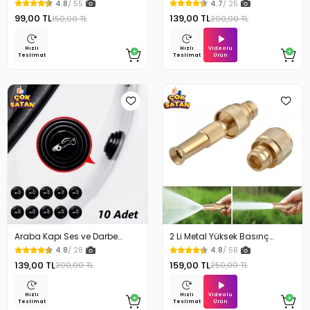
4.8
/ 55
4.7
/ 25
99,00 TL
139,00 TL
150,00 TL
200,00 TL
Videolu
Hızlı
Hızlı
Ürün
Teslimat
Teslimat
Araba Kapı Ses ve Darbe
2 Li Metal Yüksek Basınç
Emici Pad 10 Adet
Yağmurlamalı Hortum Ucu
4.8
/ 28
4.8
/ 58
139,00 TL
159,00 TL
200,00 TL
250,00 TL
Videolu
Hızlı
Hızlı
Ürün
Teslimat
Teslimat