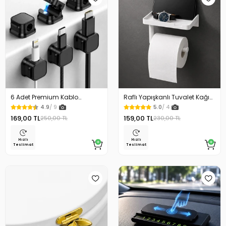
6 Adet Premium Kablo
Raflı Yapışkanlı Tuvalet Kağıdı
Düzenleyici Kablo Tutucu
Askılığı
4.9
/ 9
5.0
/ 4
Mıknatıslı Kapak Özellikli
169,00 TL
159,00 TL
250,00 TL
230,00 TL
Hızlı
Hızlı
Teslimat
Teslimat