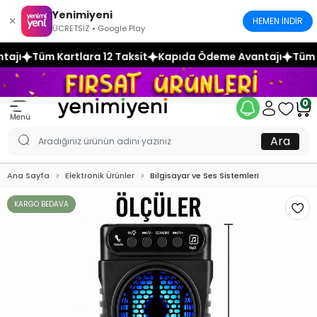
Yenimiyeni
×
HEMEN İNDİR
ÜCRETSİZ • Google Play
12 Taksit
Kapıda Ödeme Avantajı
Tüm Kartlara 12 Taksit
0
Menü
Ara
Ana Sayfa
Elektronik Ürünler
Bilgisayar ve Ses Sistemleri
KARGO BEDAVA