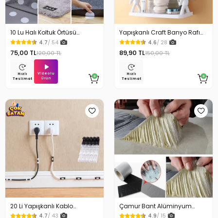
10 Lu Halı Koltuk Örtüsü
Yapışkanlı Craft Banyo Rafı
Kaydırmaz Cırtlı Pad
Organizer 1 Adet
4.7
/ 54
4.6
/ 28
75,00 TL
89,90 TL
120,00 TL
150,00 TL
Videolu
Hızlı
Hızlı
Ürün
Teslimat
Teslimat
20 Li Yapışkanlı Kablo
Çamur Bant Alüminyum
Sabitleyici Şeffaf Klips
İzolasyon Tamir Bandı 5 Mt
4.7
/ 43
4.9
/ 15