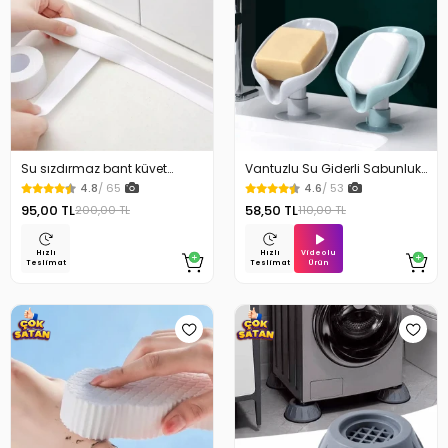
Su sızdırmaz bant küvet
Vantuzlu Su Giderli Sabunluk
Tezgah tamir bandı
Kaymaz
4.8
/ 65
4.6
/ 53
95,00 TL
58,50 TL
200,00 TL
110,00 TL
Videolu
Hızlı
Hızlı
Ürün
Teslimat
Teslimat