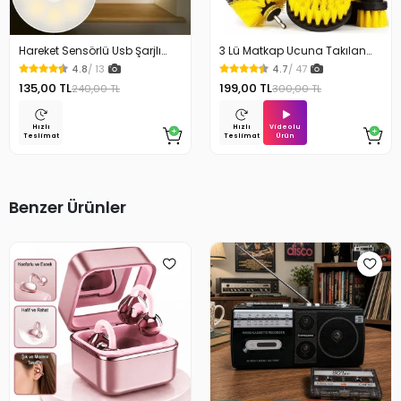
Hareket Sensörlü Usb Şarjlı
3 Lü Matkap Ucuna Takılan
Beyaz Led Işık Lamba
Temizlik Fırça Seti
4.8
/ 13
4.7
/ 47
135,00 TL
199,00 TL
240,00 TL
300,00 TL
Videolu
Hızlı
Hızlı
Ürün
Teslimat
Teslimat
Benzer Ürünler