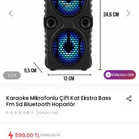
Videoyu izle
2 / 6
Karaoke Mikrofonlu Çift Kat Ekstra Bass
Fm Sd Bluetooth Hoparlör
Yorum Yap
0
/ 0
599,00 TL
1.000,00 TL