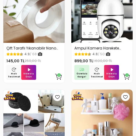
Çift Taraflı Yıkanabilir Nano
Ampul Kamera Harekete
Teknoloji Bant 3 mt
Duyarlı Gece Görüşlü
4.9
/ 68
4.8
/ 50
145,00 TL
899,00 TL
250,00 TL
1.600,00 TL
Videolu
Ücretsiz
Videolu
Hızlı
Hızlı
Ürün
Kargo!
Ürün
Teslimat
Teslimat