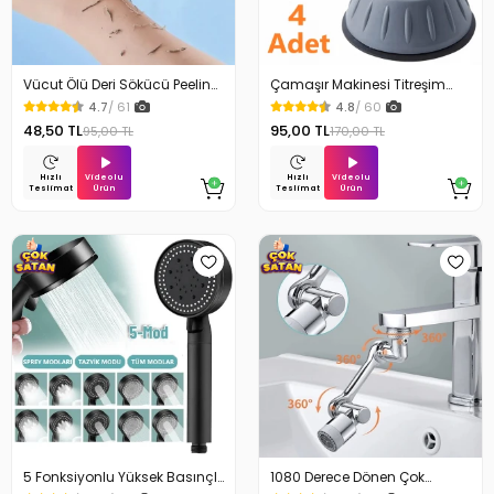
Vücut Ölü Deri Sökücü Peeling
Çamaşır Makinesi Titreşim
Banyo Duş Süngeri
Engelleyici Stoper 4Lü
4.7
/ 61
4.8
/ 60
48,50 TL
95,00 TL
95,00 TL
170,00 TL
Videolu
Videolu
Hızlı
Hızlı
Ürün
Ürün
Teslimat
Teslimat
5 Fonksiyonlu Yüksek Basınçlı
1080 Derece Dönen Çok
Ayarlı Duş Başlığı
Fonksiyonlu Musluk Başlığı