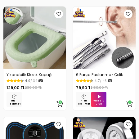
Yıkanabilir Klozet Kapağı
6 Parça Paslanmaz Çelik
Süngeri Su Geçirmez
Kulak Temizleme Seti
4.9
/ 34
4.7
/ 45
129,00 TL
79,90 TL
230,00 TL
150,00 TL
Videolu
Hızlı
Hızlı
Ürün
Teslimat
Teslimat