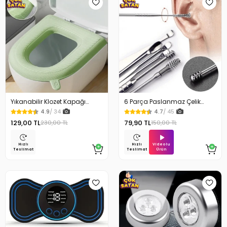
Yıkanabilir Klozet Kapağı
6 Parça Paslanmaz Çelik
Süngeri Su Geçirmez
Kulak Temizleme Seti
4.9
/ 34
4.7
/ 45
129,00 TL
79,90 TL
230,00 TL
150,00 TL
Videolu
Hızlı
Hızlı
Ürün
Teslimat
Teslimat