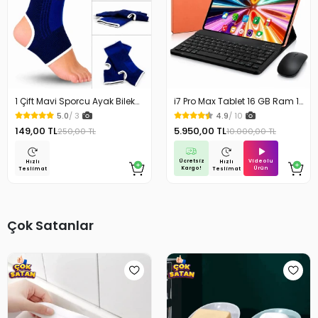
1 Çift Mavi Sporcu Ayak Bilek
i7 Pro Max Tablet 16 GB Ram 1
Koruyucu Ağrı Bandajı Ayak
TB Depolama Kablosuz
5.0
/ 3
4.9
/ 10
Bandajı Sporcu Bilekliği
Klavye Mouse Kılıf Hediyeli 10.1
149,00 TL
5.950,00 TL
250,00 TL
10.000,00 TL
inc Tablet
Ücretsiz
Videolu
Hızlı
Hızlı
Kargo!
Ürün
Teslimat
Teslimat
Çok Satanlar