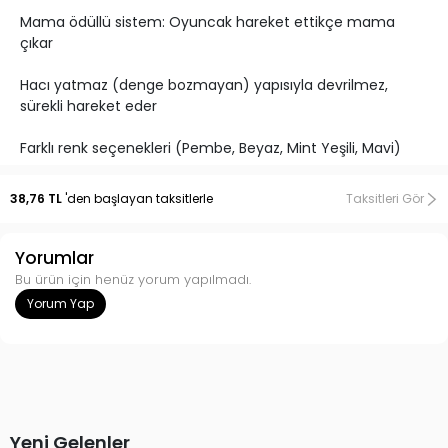
Mama ödüllü sistem: Oyuncak hareket ettikçe mama
çıkar
Hacı yatmaz (denge bozmayan) yapısıyla devrilmez,
sürekli hareket eder
Farklı renk seçenekleri (Pembe, Beyaz, Mint Yeşili, Mavi)
Zeka geliştirici ve hareket ettirici oyun deneyimi
38,76 TL
'den başlayan taksitlerle
Taksitleri Gör
Kolay temizlenebilir plastik yapı
Yorumlar
Tüm kedi ırklarına ve yaş gruplarına uygundur
Bu ürün için henüz yorum yapılmadı.
Yorum Yap
Ürün Açıklaması:
Mama Ödüllü Kedi Oyuncağı, kedinizin hem oyun
ihtiyacını karşılar hem de ödül mamasıyla motivasyonunu
artırır.
Hacıyatmaz sistemi sayesinde oyuncak devrilmez, her
Yeni Gelenler
darbede tekrar ayağa kalkar ve mama çıkışı sağlayarak