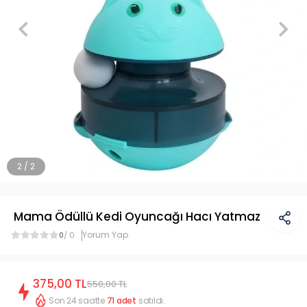
2 / 2
Mama Ödüllü Kedi Oyuncağı Hacı Yatmaz
Yorum Yap
0
/ 0
375,00 TL
550,00 TL
Son 24 saatte
71
adet
satıldı.