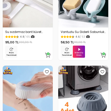
Su sızdırmaz bant küvet
Vantuzlu Su Giderli Sabunluk
Tezgah tamir bandı
Kaymaz
4.8
/ 65
4.6
/ 53
95,00 TL
58,50 TL
200,00 TL
110,00 TL
Videolu
Hızlı
Hızlı
Ürün
Teslimat
Teslimat