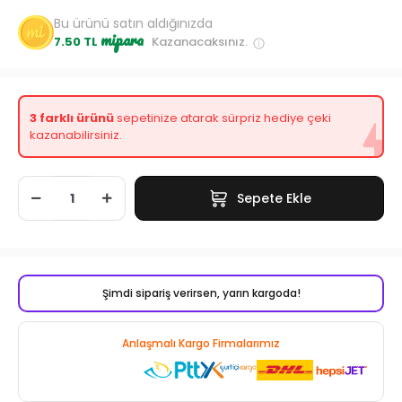
Bu ürünü satın aldığınızda
mipara
7.50 TL
Kazanacaksınız.
3 farklı ürünü
sepetinize atarak sürpriz hediye çeki
kazanabilirsiniz.
Sepete Ekle
Şimdi sipariş verirsen, yarın kargoda!
Anlaşmalı Kargo Firmalarımız