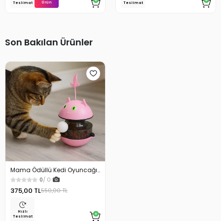
Ürün
Teslimat
Teslimat
Son Bakılan Ürünler
Mama Ödüllü Kedi Oyuncağı
Hacı Yatmaz
0
/ 0
375,00 TL
550,00 TL
Hızlı
Teslimat