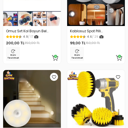
Omuz Sırt Kol Boyun Bel
Kablosuz Spot Pilli
Kelebek Masaj Aleti
Dokunmatik Led Lamba
4.9
/ 17
4.6
/ 29
200,00 TL
99,00 TL
350,00 TL
150,00 TL
Hızlı
Hızlı
Teslimat
Teslimat