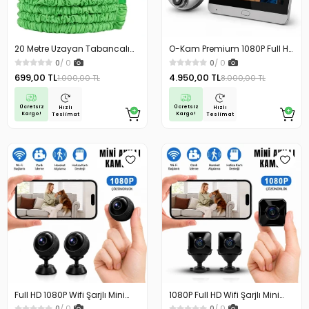
20 Metre Uzayan Tabancalı
O-Kam Premium 1080P Full HD
Hortum Magic Hose Bahçe
Kayıt Yapabilen Wifi Kameralı
0
/ 0
0
/ 0
Hortumu Sulama Hortumu
Kapı Zili Görüntülü Kapı
699,00 TL
4.950,00 TL
1.000,00 TL
8.000,00 TL
Dürbünü Hareket Algılama İki
Yönlü Görüşme
Ücretsiz
Ücretsiz
Hızlı
Hızlı
Kargo!
Kargo!
Teslimat
Teslimat
Full HD 1080P Wifi Şarjlı Mini
1080P Full HD Wifi Şarjlı Mini
Güvenlik Kamerası Geniş Açılı
Güvenlik Kamerası Geniş Açılı
0
/ 0
0
/ 0