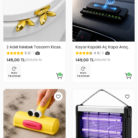
2 Adet Kelebek Tasarım Klozet
Kayar Kapaklı Aç Kapa Araç
Kaldırma Aparatı Gold Renk
Torpido Üstü Fosforlu
5.0
/ 7
4.9
/ 11
Numaratör Park Numaratörü
145,00 TL
149,00 TL
200,00 TL
230,00 TL
Hızlı
Hızlı
Teslimat
Teslimat