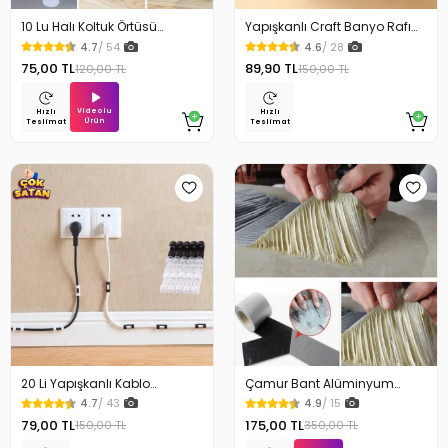
10 Lu Halı Koltuk Örtüsü
Yapışkanlı Craft Banyo Rafı
Kaydırmaz Cırtlı Pad
Organizer 1 Adet
4.7
/ 54
4.6
/ 28
75,00 TL
89,90 TL
120,00 TL
150,00 TL
Videolu
Hızlı
Hızlı
Ürün
Teslimat
Teslimat
20 Li Yapışkanlı Kablo
Çamur Bant Alüminyum
Sabitleyici Şeffaf Klips
İzolasyon Tamir Bandı 5 Mt
4.7
/ 43
4.9
/ 15
79,00 TL
175,00 TL
150,00 TL
350,00 TL