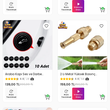
Videolu
Hızlı
Hızlı
Ürün
Teslimat
Teslimat
Araba Kapı Ses ve Darbe
2 Li Metal Yüksek Basınç
Emici Pad 10 Adet
Yağmurlamalı Hortum Ucu
4.8
/ 28
4.8
/ 58
139,00 TL
159,00 TL
200,00 TL
250,00 TL
Videolu
Hızlı
Hızlı
Ürün
Teslimat
Teslimat