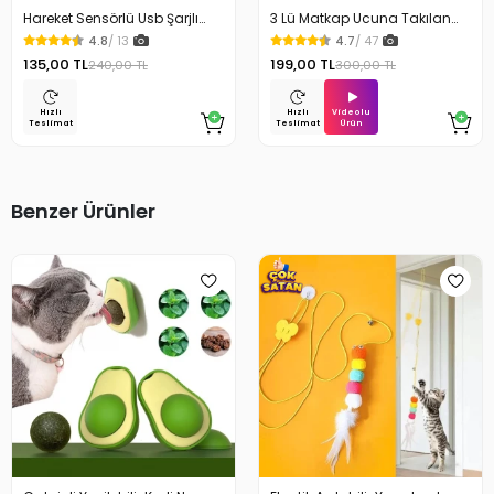
Hareket Sensörlü Usb Şarjlı
3 Lü Matkap Ucuna Takılan
Beyaz Led Işık Lamba
Temizlik Fırça Seti
4.8
/ 13
4.7
/ 47
135,00 TL
199,00 TL
240,00 TL
300,00 TL
Videolu
Hızlı
Hızlı
Ürün
Teslimat
Teslimat
Benzer Ürünler