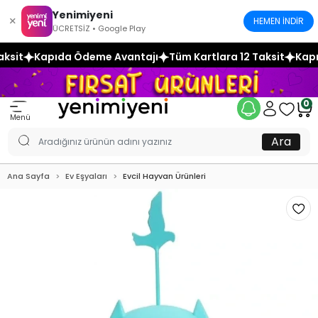
Yenimiyeni
×
HEMEN İNDİR
ÜCRETSİZ • Google Play
me Avantajı
Tüm Kartlara 12 Taksit
Kapıda Ödeme Avanta
0
Menü
Ara
Ana Sayfa
Ev Eşyaları
Evcil Hayvan Ürünleri