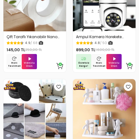
Çift Taraflı Yıkanabilir Nano
Ampul Kamera Harekete
Teknoloji Bant 3 mt
Duyarlı Gece Görüşlü
4.9
/ 68
4.8
/ 50
145,00 TL
899,00 TL
250,00 TL
1.600,00 TL
Videolu
Ücretsiz
Videolu
Hızlı
Hızlı
Ürün
Kargo!
Ürün
Teslimat
Teslimat