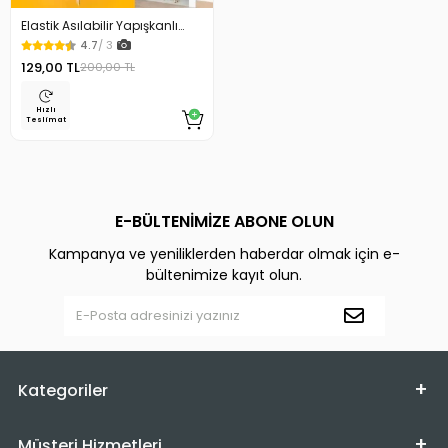
Elastik Asılabilir Yapışkanlı
Kedi Oyun Oltası
4.7
/ 3
129,00 TL
200,00 TL
Hızlı
Teslimat
E-BÜLTENİMİZE ABONE OLUN
Kampanya ve yeniliklerden haberdar olmak için e-
bültenimize kayıt olun.
Kategoriler
Müşteri Hizmetleri