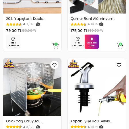
20 Li Yapışkanlı Kablo
Çamur Bant Alüminyum
Sabitleyici Şeffaf Klips
İzolasyon Tamir Bandı 5 Mt
4.7
/ 43
4.9
/ 15
79,00 TL
175,00 TL
150,00 TL
350,00 TL
Videolu
Hızlı
Hızlı
Ürün
Teslimat
Teslimat
Ocak Yağ Koruyucu
Kapaklı Şişe Ucu Servis
Alüminyum Levha 32.5 x 84
Aparatı Yağdanlık Tıpa
4.3
/ 28
4.8
/ 12