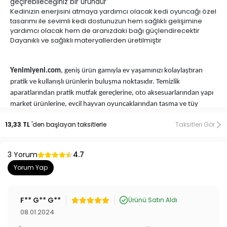
geçirebileceğiniz bir üründür
Kedinizin enerjisini atmaya yardımcı olacak kedi oyuncağı özel
tasarımı ile sevimli kedi dostunuzun hem sağlıklı gelişimine
yardımcı olacak hem de aranızdaki bağı güçlendirecektir
Dayanıklı ve sağlıklı materyallerden üretilmiştir
Yenimiyeni.com
, geniş ürün gamıyla ev yaşamınızı kolaylaştıran
pratik ve kullanışlı ürünlerin buluşma noktasıdır. Temizlik
aparatlarından pratik mutfak gereçlerine, oto aksesuarlarından yapı
market ürünlerine, evcil hayvan oyuncaklarından tasma ve tüy
toplama araçlarına, bebek ürünlerinden kamp eşyalarına kadar geniş
13,33 TL
'den başlayan taksitlerle
Taksitleri Gör
bir yelpazede ürünler sunmaktayız. Yenimiyeni.com'da TV’de
gördüğünüz, sosyal medyada rastladığınız, her yerde aradığınız
pratik ve işlevsel ürünleri bulabilirsiniz.
TV Ürünleri
,
En İlginç
3 Yorum
4.7
Ürünler
ve
Değişik Aksesuarlar
, aradığınız fiyatlarla aynı çatı altında
Yorum Yap
sizleri bekliyor. Renkli ve fonksiyonel ürünlerin dünyasına
Yenimiyeni.com ile birlikte adım atın!
F** G** G**
Ürünü Satın Aldı
08.01.2024