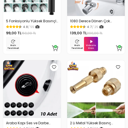
5 Fonksiyonlu Yüksek Basınçlı
1080 Derece Dönen Çok
Ayarlı Duş Başlığı
Fonksiyonlu Musluk Başlığı
4.8
/ 55
4.7
/ 25
99,00 TL
139,00 TL
150,00 TL
200,00 TL
Videolu
Hızlı
Hızlı
Ürün
Teslimat
Teslimat
Araba Kapı Ses ve Darbe
2 Li Metal Yüksek Basınç
Emici Pad 10 Adet
Yağmurlamalı Hortum Ucu