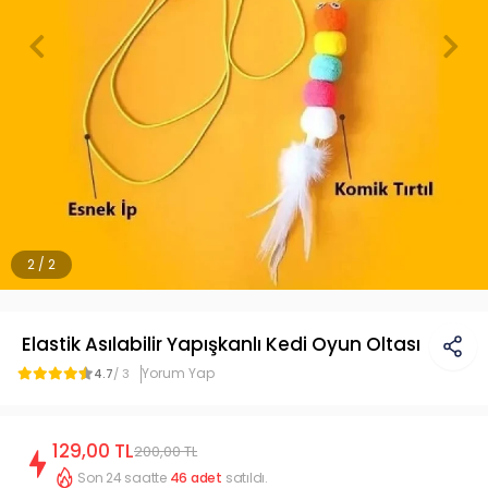
2 / 2
Elastik Asılabilir Yapışkanlı Kedi Oyun Oltası
Yorum Yap
4.7
/ 3
129,00 TL
200,00 TL
Son 24 saatte
46
adet
satıldı.