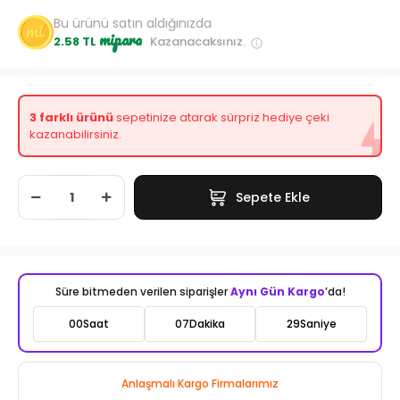
Bu ürünü satın aldığınızda
mipara
2.58 TL
Kazanacaksınız.
3 farklı ürünü
sepetinize atarak sürpriz hediye çeki
kazanabilirsiniz.
Sepete Ekle
Süre bitmeden verilen siparişler
Aynı Gün Kargo
’da!
00
Saat
07
Dakika
28
Saniye
Anlaşmalı Kargo Firmalarımız