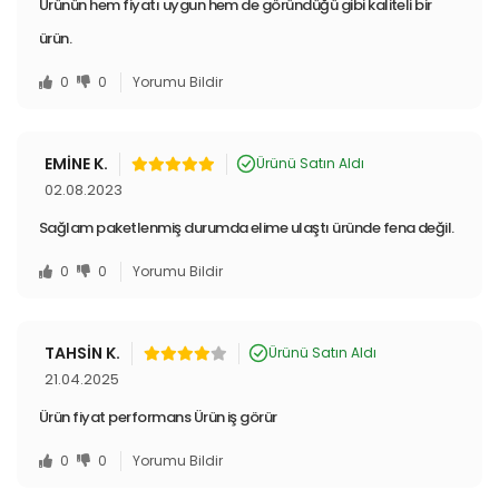
Ürünün hem fiyatı uygun hem de göründüğü gibi kaliteli bir
ürün.
0
0
Yorumu Bildir
EMİNE K.
Ürünü Satın Aldı
02.08.2023
Sağlam paketlenmiş durumda elime ulaştı üründe fena değil.
0
0
Yorumu Bildir
TAHSİN K.
Ürünü Satın Aldı
21.04.2025
Ürün fiyat performans Ürün iş görür
0
0
Yorumu Bildir