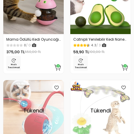
Mama Ödüllü Kedi Oyuncağı
Catnipli Yenilebilir Kedi Nanesi
Hacı Yatmaz
Otu Oyuncağı
0
/ 0
4.3
/ 3
375,00 TL
59,90 TL
550,00 TL
100,00 TL
Hızlı
Hızlı
Teslimat
Teslimat
Tükendi
Tükendi