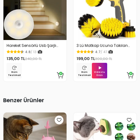
Hareket Sensörlü Usb Şarjlı
3 Lü Matkap Ucuna Takılan
Beyaz Led Işık Lamba
Temizlik Fırça Seti
4.8
/ 13
4.7
/ 47
135,00 TL
199,00 TL
240,00 TL
300,00 TL
Videolu
Hızlı
Hızlı
Ürün
Teslimat
Teslimat
Benzer Ürünler