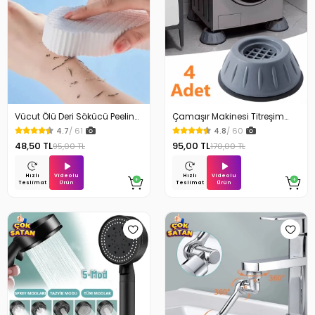
Vücut Ölü Deri Sökücü Peeling
Çamaşır Makinesi Titreşim
Banyo Duş Süngeri
Engelleyici Stoper 4Lü
4.7
/ 61
4.8
/ 60
48,50 TL
95,00 TL
95,00 TL
170,00 TL
Videolu
Videolu
Hızlı
Hızlı
Ürün
Ürün
Teslimat
Teslimat