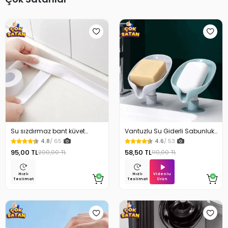
Su sızdırmaz bant küvet
Vantuzlu Su Giderli Sabunluk
Tezgah tamir bandı
Kaymaz
4.8
/ 65
4.6
/ 53
95,00 TL
58,50 TL
200,00 TL
110,00 TL
Videolu
Hızlı
Hızlı
Ürün
Teslimat
Teslimat