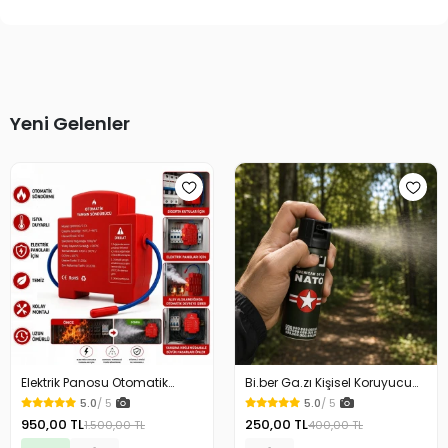
Yeni Gelenler
Elektrik Panosu Otomatik
Bi.ber Ga.zı Kişisel Koruyucu
Yangın Söndürücü Isıya
Ekipman Savunma İçin
5.0
/ 5
5.0
/ 5
Duyarlı Sigorta Kutusu Yangın
950,00 TL
250,00 TL
1.500,00 TL
400,00 TL
Söndürme Cihazı