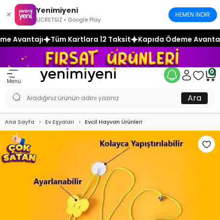
Yenimiyeni
×
HEMEN İNDİR
ÜCRETSİZ • Google Play
 Kartlara 12 Taksit
Kapıda Ödeme Avantajı
Tüm Kartlara 1
0
Menü
Ara
Ana Sayfa
Ev Eşyaları
Evcil Hayvan Ürünleri