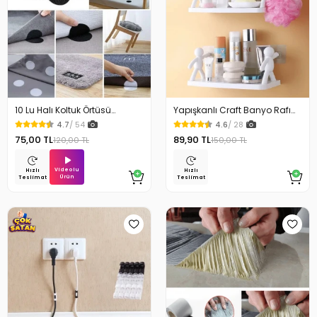
10 Lu Halı Koltuk Örtüsü
Yapışkanlı Craft Banyo Rafı
Kaydırmaz Cırtlı Pad
Organizer 1 Adet
4.7
/ 54
4.6
/ 28
75,00 TL
89,90 TL
120,00 TL
150,00 TL
Videolu
Hızlı
Hızlı
Ürün
Teslimat
Teslimat