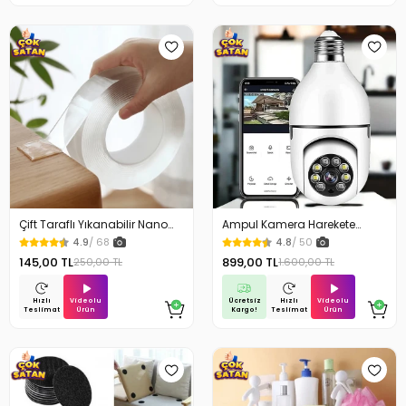
Çift Taraflı Yıkanabilir Nano
Ampul Kamera Harekete
Teknoloji Bant 3 mt
Duyarlı Gece Görüşlü
4.9
/ 68
4.8
/ 50
145,00 TL
899,00 TL
250,00 TL
1.600,00 TL
Videolu
Ücretsiz
Videolu
Hızlı
Hızlı
Ürün
Kargo!
Ürün
Teslimat
Teslimat