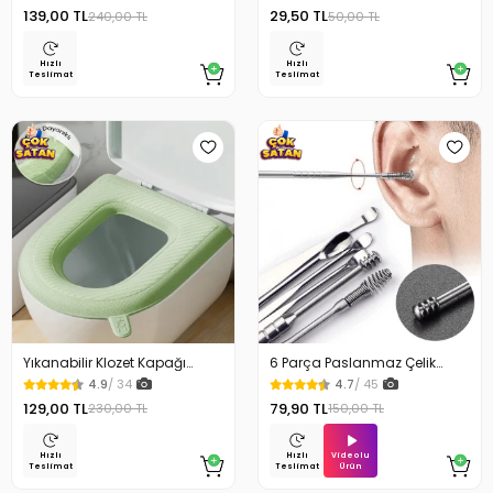
Cm
139,00 TL
29,50 TL
240,00 TL
50,00 TL
Hızlı
Hızlı
Teslimat
Teslimat
Yıkanabilir Klozet Kapağı
6 Parça Paslanmaz Çelik
Süngeri Su Geçirmez
Kulak Temizleme Seti
4.9
/ 34
4.7
/ 45
129,00 TL
79,90 TL
230,00 TL
150,00 TL
Videolu
Hızlı
Hızlı
Ürün
Teslimat
Teslimat