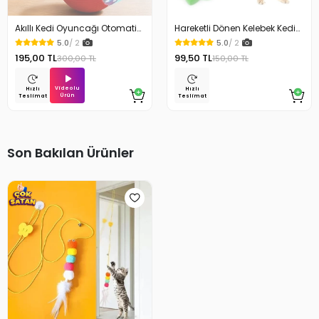
Akıllı Kedi Oyuncağı Otomatik
Hareketli Dönen Kelebek Kedi
Yuvarlanan Hareketli Top USB
Oyuncağı Pilli
5.0
/ 2
5.0
/ 2
Şarjlı LED Işıklı 3 Modlu
195,00 TL
99,50 TL
300,00 TL
150,00 TL
Videolu
Hızlı
Hızlı
Ürün
Teslimat
Teslimat
Son Bakılan Ürünler