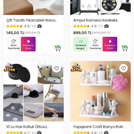
Çift Taraflı Yıkanabilir Nano
Ampul Kamera Harekete
Teknoloji Bant 3 mt
Duyarlı Gece Görüşlü
4.9
/ 68
4.8
/ 50
145,00 TL
899,00 TL
250,00 TL
1.600,00 TL
Videolu
Ücretsiz
Videolu
Hızlı
Hızlı
Ürün
Kargo!
Ürün
Teslimat
Teslimat
10 Lu Halı Koltuk Örtüsü
Yapışkanlı Craft Banyo Rafı
Kaydırmaz Cırtlı Pad
Organizer 1 Adet
4.7
/ 54
4.6
/ 28