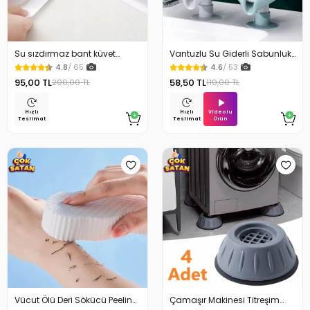
Su sızdırmaz bant küvet
Vantuzlu Su Giderli Sabunluk
Tezgah tamir bandı
Kaymaz
4.8
/ 65
4.6
/ 53
95,00 TL
58,50 TL
200,00 TL
110,00 TL
Videolu
Hızlı
Hızlı
Ürün
Teslimat
Teslimat
Vücut Ölü Deri Sökücü Peeling
Çamaşır Makinesi Titreşim