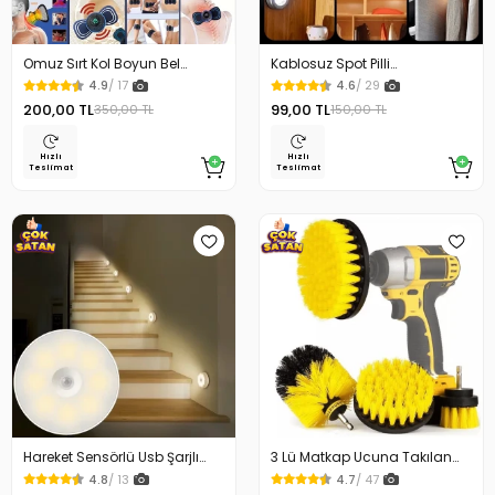
Omuz Sırt Kol Boyun Bel
Kablosuz Spot Pilli
Kelebek Masaj Aleti
Dokunmatik Led Lamba
4.9
/ 17
4.6
/ 29
200,00 TL
99,00 TL
350,00 TL
150,00 TL
Hızlı
Hızlı
Teslimat
Teslimat
Hareket Sensörlü Usb Şarjlı
3 Lü Matkap Ucuna Takılan
Beyaz Led Işık Lamba
Temizlik Fırça Seti
4.8
/ 13
4.7
/ 47