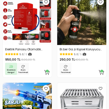
Elektrik Panosu Otomatik
Bi.ber Ga.zı Kişisel Koruyucu
Yangın Söndürücü Isıya
Ekipman Savunma İçin
5.0
/ 5
5.0
/ 5
Duyarlı Sigorta Kutusu Yangın
950,00 TL
250,00 TL
1.500,00 TL
400,00 TL
Söndürme Cihazı
Ücretsiz
Hızlı
Hızlı
Kargo!
Teslimat
Teslimat