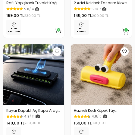
Raflı Yapışkanlı Tuvalet Kağıdı
2 Adet Kelebek Tasarım Klozet
Askılığı
Kaldırma Aparatı Gold Renk
5.0
/ 4
5.0
/ 7
159,00 TL
145,00 TL
230,00 TL
200,00 TL
Hızlı
Hızlı
Teslimat
Teslimat
Kayar Kapaklı Aç Kapa Araç
Hazneli Kedi Köpek Tüy
Torpido Üstü Fosforlu
Temizleyici Kıl Toplayıcı Ördek
4.9
/ 11
4.8
/ 5
Numaratör Park Numaratörü
Tasarımlı
149,00 TL
169,00 TL
230,00 TL
300,00 TL