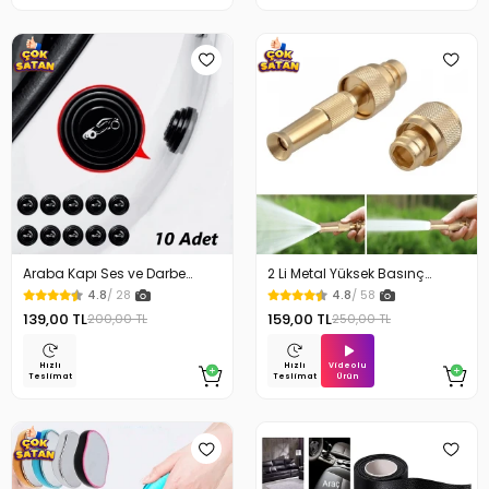
Araba Kapı Ses ve Darbe
2 Li Metal Yüksek Basınç
Emici Pad 10 Adet
Yağmurlamalı Hortum Ucu
4.8
/ 28
4.8
/ 58
139,00 TL
159,00 TL
200,00 TL
250,00 TL
Videolu
Hızlı
Hızlı
Ürün
Teslimat
Teslimat