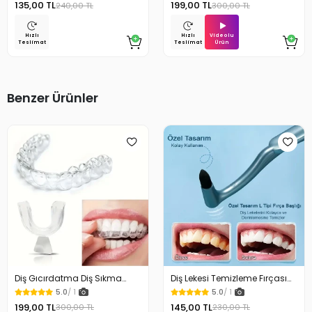
135,00 TL
199,00 TL
240,00 TL
300,00 TL
Videolu
Hızlı
Hızlı
Ürün
Teslimat
Teslimat
Benzer Ürünler
Diş Gıcırdatma Diş Sıkma
Diş Lekesi Temizleme Fırçası
Çene Sıkma Önleyici Silikon
ve Diş Taşını Giderirci Fırça
5.0
/ 1
5.0
/ 1
Gece Plağı
199,00 TL
145,00 TL
300,00 TL
230,00 TL