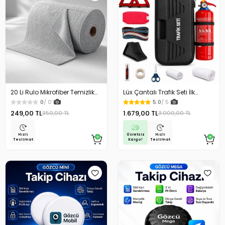
20 Li Rulo Mikrofiber Temizlik
Lüx Çantalı Trafik Seti İlk
Bezi 25x25 cm Çok Amaçlı
Yardım Seti 1 Kg Yangın
0
/ 0
5.0
/ 5
Kopart Kullan Kaliteli
Söndürme Tüplü Tüvtürk
249,00 TL
1.679,00 TL
350,00 TL
3.000,00 TL
Uyumlu
Ücretsiz
Hızlı
Hızlı
Kargo!
Teslimat
Teslimat