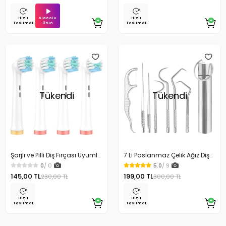
Videolu
Hızlı
Hızlı
Ürün
Teslimat
Teslimat
Tükendi
Tükendi
Şarjlı ve Pilli Diş Fırçası Uyumlu
7 Li Paslanmaz Çelik Ağız Diş
Diş Fırçası Yedek Başlığı 4 Lü
Tartar Sökücü Set
0
/ 0
5.0
/ 9
145,00 TL
199,00 TL
230,00 TL
300,00 TL
Hızlı
Hızlı
Teslimat
Teslimat