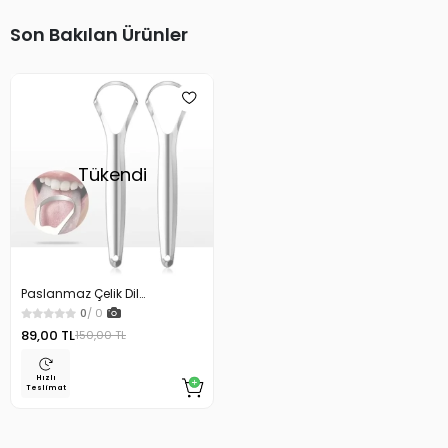
Son Bakılan Ürünler
Tükendi
Paslanmaz Çelik Dil
Temizleyici Dil Sıyırıcı
0
/ 0
89,00 TL
150,00 TL
Hızlı
Teslimat