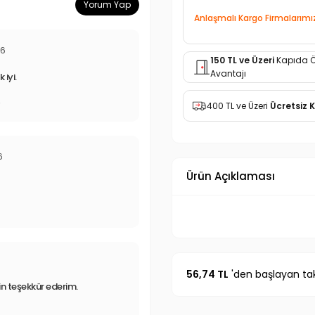
Yorum Yap
Anlaşmalı Kargo Firmalarımı
26
150 TL ve Üzeri
Kapıda 
Avantajı
 iyi.
r
400 TL ve Üzeri
Ücretsiz 
6
Ürün Açıklaması
56,74 TL
'den başlayan tak
in teşekkür ederim.