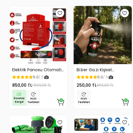
Elektrik Panosu Otomatik
Bi.ber Ga.zı Kişisel
Yangın Söndürücü Isıya
Koruyucu Ekipman
5.0
/ 5
5.0
/ 5
Duyarlı Sigorta Kutusu
Savunma İçin
850,00 TL
250,00 TL
1.500,00 TL
400,00 TL
Yangın Söndürme Cihazı
Ücretsiz
Hızlı
Hızlı
Kargo!
Teslimat
Teslimat