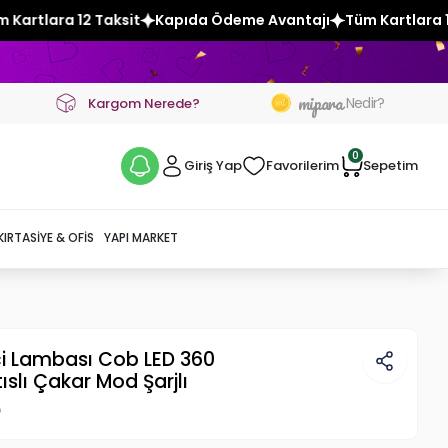
t
Kapıda Ödeme Avantajı
Tüm Kartlara 12 Taksit
Kapıda 
mipara
Nedir?
Kargom Nerede?
0
Giriş Yap
Favorilerim
Sepetim
KIRTASIYE & OFIS
YAPI MARKET
ci Lambası Cob LED 360
ıslı Çakar Mod Şarjlı
p