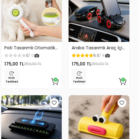
Pati Tasarımlı Otomatik
Araba Tasarımlı Araç İçi
Temizlenen Evcil Hayvan
Telefon Tutucu 360
0
/ 0
5.0
/ 4
Fırçası
Dönebilen Ayarlı
175,00 TL
175,00 TL
250,00 TL
250,00 TL
Hızlı
Hızlı
Teslimat
Teslimat