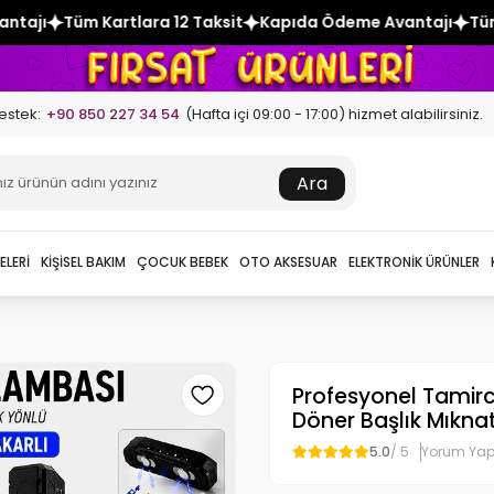
ra 12 Taksit
Kapıda Ödeme Avantajı
Tüm Kartlara 12 Taksi
estek:
+90 850 227 34 54
(Hafta içi 09:00 - 17:00) hizmet alabilirsiniz.
Ara
ELERI
KIŞISEL BAKIM
ÇOCUK BEBEK
OTO AKSESUAR
ELEKTRONIK ÜRÜNLER
Profesyonel Tamir
Döner Başlık Mıknat
5.0
/ 5
Yorum Ya