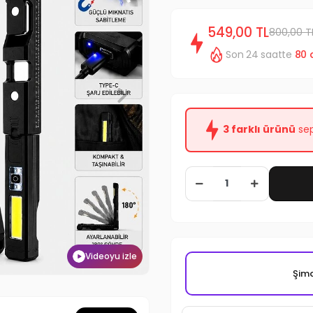
549,00 TL
800,00 T
Son 24 saatte
80
3 farklı ürünü
sep
Videoyu izle
Şimd