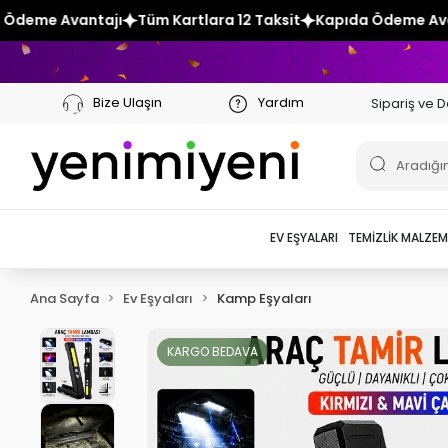
Tüm Kartlara 12 Taksit
Kapıda Ödeme Avantajı
Tüm Kartla
Bize Ulaşın
Yardım
Sipariş ve D
EV EŞYALARI
TEMIZLIK MALZEM
Ana Sayfa
Ev Eşyaları
Kamp Eşyaları
KARGO BEDAVA