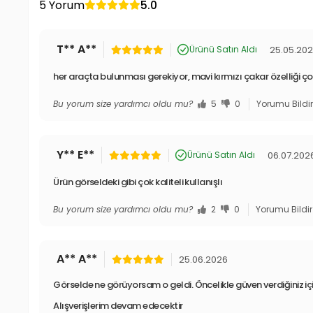
5 Yorum
5.0
T** A**
25.05.20
Ürünü Satın Aldı
her araçta bulunması gerekiyor, mavi kırmızı çakar özelliği çok
Bu yorum size yardımcı oldu mu?
5
0
Yorumu Bildi
Y** E**
06.07.202
Ürünü Satın Aldı
Ürün görseldeki gibi çok kaliteli kullanışlı
Bu yorum size yardımcı oldu mu?
2
0
Yorumu Bildir
A** A**
25.06.2026
Görselde ne görüyorsam o geldi. Öncelikle güven verdiğiniz iç
Alışverişlerim devam edecektir