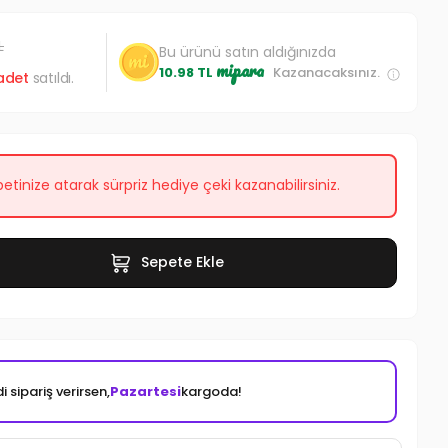
L
Bu ürünü satın aldığınızda
mipara
10.98 TL
Kazanacaksınız.
adet
satıldı.
etinize atarak sürpriz hediye çeki kazanabilirsiniz.
Sepete Ekle
i sipariş verirsen,
Pazartesi
kargoda!