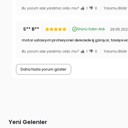
Bu yorum size yardımcı oldu mu?
1
0
Yorumu Bildir
S** B**
29.05.20
Ürünü Satın Aldı
motor ustasıyım profesyonel derecede iş görüyor, tavsiye e
Bu yorum size yardımcı oldu mu?
1
0
Yorumu Bildir
Daha fazla yorum göster
Yeni Gelenler