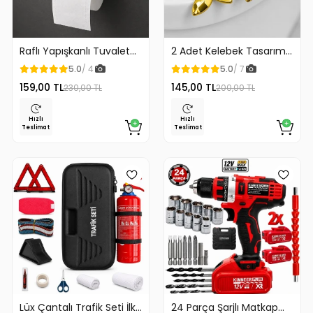
Raflı Yapışkanlı Tuvalet
2 Adet Kelebek Tasarım
Kağıdı Askılığı
Klozet Kaldırma Aparatı
5.0
/ 4
5.0
/ 7
Gold Renk
159,00 TL
145,00 TL
230,00 TL
200,00 TL
Hızlı
Hızlı
Teslimat
Teslimat
Lüx Çantalı Trafik Seti İlk
24 Parça Şarjlı Matkap