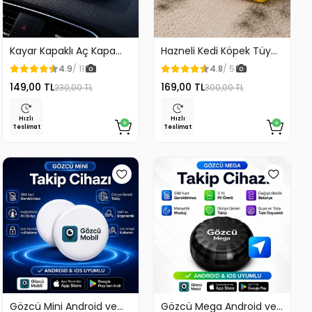
Kayar Kapaklı Aç Kapa
Hazneli Kedi Köpek Tüy
Araç Torpido Üstü
Temizleyici Kıl Toplayıcı
4.9
/ 11
4.8
/ 5
Fosforlu Numaratör Park
Ördek Tasarımlı
149,00 TL
169,00 TL
230,00 TL
300,00 TL
Numaratörü
Hızlı
Hızlı
Teslimat
Teslimat
Gözcü Mini Android ve
Gözcü Mega Android ve