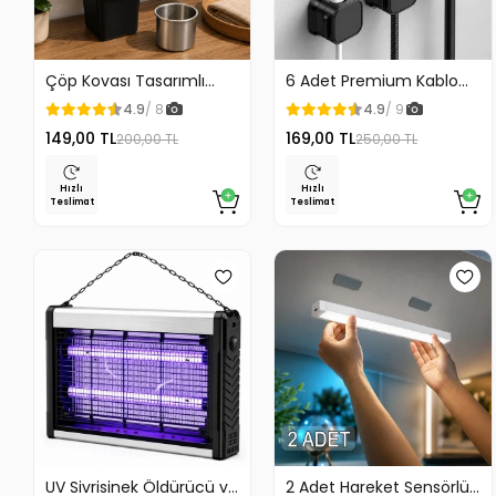
Çöp Kovası Tasarımlı
6 Adet Premium Kablo
Küllük Duvar Masaüstü
Düzenleyici Kablo
4.9
/ 8
4.9
/ 9
ve Araç İçin Uygun
Tutucu Mıknatıslı Kapak
149,00 TL
169,00 TL
200,00 TL
250,00 TL
Kullanım
Özellikli
Hızlı
Hızlı
Teslimat
Teslimat
UV Sivrisinek Öldürücü ve
2 Adet Hareket Sensörlü