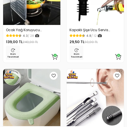
Ocak Yağ Koruyucu
Kapaklı Şişe Ucu Servis
Alüminyum Levha 32.5 x 84
Aparatı Yağdanlık Tıpa
4.3
/ 28
4.8
/ 12
Cm
139,00 TL
29,50 TL
240,00 TL
50,00 TL
Hızlı
Hızlı
Teslimat
Teslimat