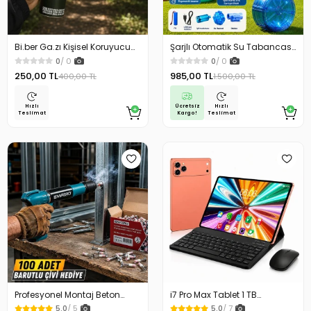
Bi.ber Ga.zı Kişisel Koruyucu
Şarjlı Otomatik Su Tabancası
Ekipman Savunma İçin
Oyuncak Geniş Hazneli
0
/ 0
0
/ 0
250,00 TL
985,00 TL
400,00 TL
1.500,00 TL
Ücretsiz
Hızlı
Hızlı
Kargo!
Teslimat
Teslimat
Profesyonel Montaj Beton
i7 Pro Max Tablet 1 TB
Duvar ve Çelik Yüzey Çivi
Depolama 16 GB Ram
5.0
/ 5
5.0
/ 7