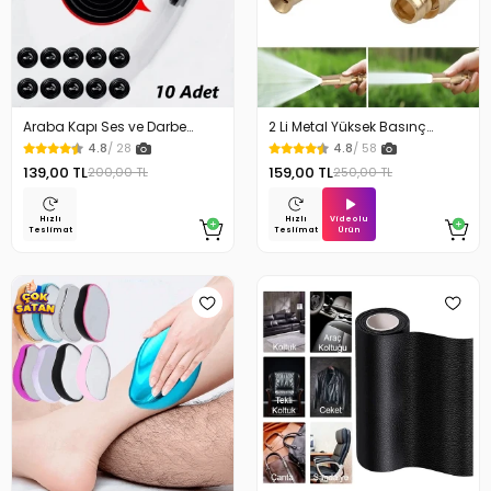
Araba Kapı Ses ve Darbe
2 Li Metal Yüksek Basınç
Emici Pad 10 Adet
Yağmurlamalı Hortum Ucu
4.8
/ 28
4.8
/ 58
139,00 TL
159,00 TL
200,00 TL
250,00 TL
Videolu
Hızlı
Hızlı
Ürün
Teslimat
Teslimat