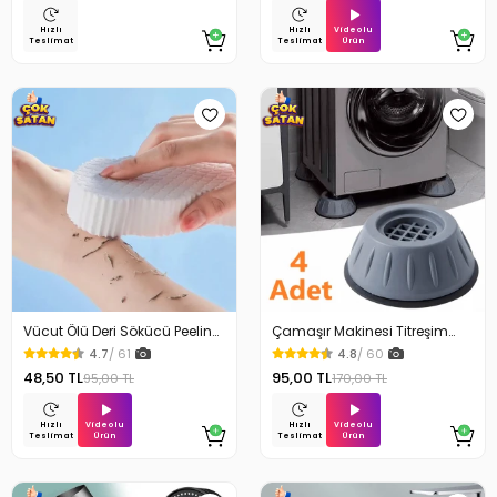
Videolu
Hızlı
Hızlı
Ürün
Teslimat
Teslimat
Vücut Ölü Deri Sökücü Peeling
Çamaşır Makinesi Titreşim
Banyo Duş Süngeri
Engelleyici Stoper 4Lü
4.7
/ 61
4.8
/ 60
48,50 TL
95,00 TL
95,00 TL
170,00 TL
Videolu
Videolu
Hızlı
Hızlı
Ürün
Ürün
Teslimat
Teslimat