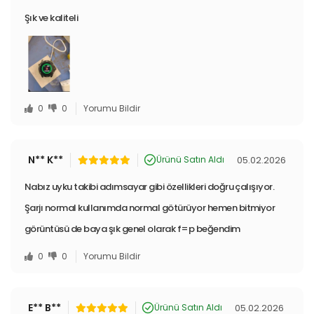
Şık ve kaliteli
0
0
Yorumu Bildir
N** K**
05.02.2026
Ürünü Satın Aldı
Nabız uyku takibi adımsayar gibi özellikleri doğru çalışıyor.
Şarjı normal kullanımda normal götürüyor hemen bitmiyor
görüntüsü de baya şık genel olarak f=p beğendim
0
0
Yorumu Bildir
E** B**
05.02.2026
Ürünü Satın Aldı