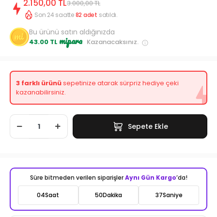
2.150,00 TL
3.000,00 TL
Son 24 saatte
82
adet
satıldı.
Bu ürünü satın aldığınızda
mipara
43.00 TL
Kazanacaksınız.
3 farklı ürünü
sepetinize atarak sürpriz hediye çeki
kazanabilirsiniz.
Sepete Ekle
Süre bitmeden verilen siparişler
Aynı Gün Kargo
’da!
04
Saat
50
Dakika
35
Saniye