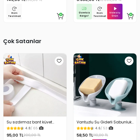
inc Tablet
Ücretsiz
Videolu
Hızlı
Hızlı
Kargo!
Ürün
Teslimat
Teslimat
Çok Satanlar
Su sızdırmaz bant küvet
Vantuzlu Su Giderli Sabunluk
Tezgah tamir bandı
Kaymaz
4.8
/ 65
4.6
/ 53
95,00 TL
58,50 TL
200,00 TL
110,00 TL