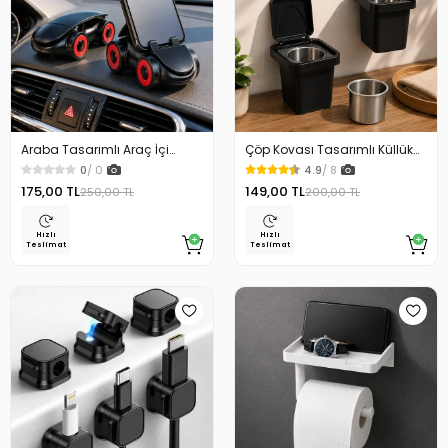
Araba Tasarımlı Araç İçi
Çöp Kovası Tasarımlı Küllük
Telefon Tutucu 360 Dönebilen
Duvar Masaüstü ve Araç İçin
0
/ 0
4.9
/ 8
Ayarlı
Uygun Kullanım
175,00 TL
149,00 TL
250,00 TL
200,00 TL
Hızlı
Hızlı
Teslimat
Teslimat