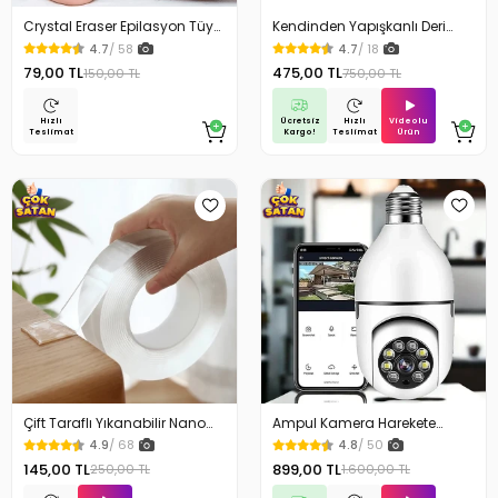
Crystal Eraser Epilasyon Tüy
Kendinden Yapışkanlı Deri
Silgisi Tüy Alıcı
Döşeme Deri Tamir Kiti Siyah
4.7
/ 58
4.7
/ 18
100 Cm x 50 Cm
79,00 TL
475,00 TL
150,00 TL
750,00 TL
Ücretsiz
Videolu
Hızlı
Hızlı
Kargo!
Ürün
Teslimat
Teslimat
Çift Taraflı Yıkanabilir Nano
Ampul Kamera Harekete
Teknoloji Bant 3 mt
Duyarlı Gece Görüşlü
4.9
/ 68
4.8
/ 50
145,00 TL
899,00 TL
250,00 TL
1.600,00 TL