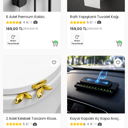
6 Adet Premium Kablo
Raflı Yapışkanlı Tuvalet Kağıdı
Düzenleyici Kablo Tutucu
Askılığı
4.9
/ 9
5.0
/ 4
Mıknatıslı Kapak Özellikli
169,00 TL
159,00 TL
250,00 TL
230,00 TL
Hızlı
Hızlı
Teslimat
Teslimat
2 Adet Kelebek Tasarım Klozet
Kayar Kapaklı Aç Kapa Araç
Kaldırma Aparatı Gold Renk
Torpido Üstü Fosforlu
5.0
/ 7
4.9
/ 11
Numaratör Park Numaratörü