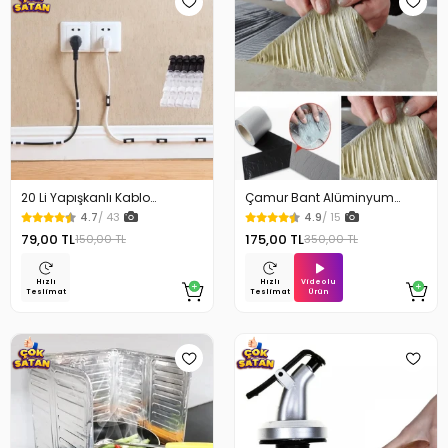
20 Li Yapışkanlı Kablo
Çamur Bant Alüminyum
Sabitleyici Şeffaf Klips
İzolasyon Tamir Bandı 5 Mt
4.7
/ 43
4.9
/ 15
79,00 TL
175,00 TL
150,00 TL
350,00 TL
Videolu
Hızlı
Hızlı
Ürün
Teslimat
Teslimat