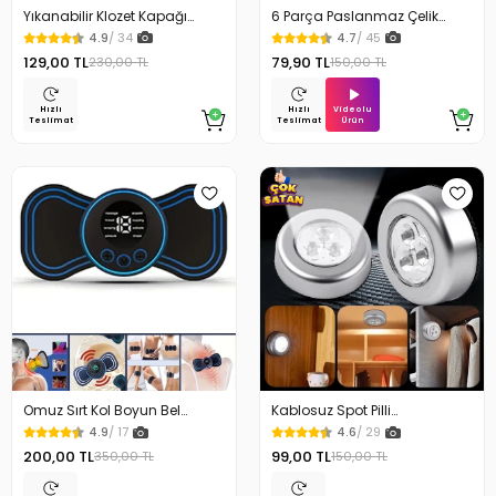
Yıkanabilir Klozet Kapağı
6 Parça Paslanmaz Çelik
Süngeri Su Geçirmez
Kulak Temizleme Seti
4.9
/ 34
4.7
/ 45
129,00 TL
79,90 TL
230,00 TL
150,00 TL
Videolu
Hızlı
Hızlı
Ürün
Teslimat
Teslimat
Omuz Sırt Kol Boyun Bel
Kablosuz Spot Pilli
Kelebek Masaj Aleti
Dokunmatik Led Lamba
4.9
/ 17
4.6
/ 29
200,00 TL
99,00 TL
350,00 TL
150,00 TL