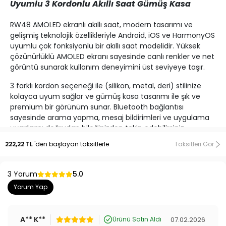
Uyumlu 3 Kordonlu Akıllı Saat Gümüş Kasa
RW48 AMOLED ekranlı akıllı saat, modern tasarımı ve
gelişmiş teknolojik özellikleriyle Android, iOS ve HarmonyOS
uyumlu çok fonksiyonlu bir akıllı saat modelidir. Yüksek
çözünürlüklü AMOLED ekranı sayesinde canlı renkler ve net
görüntü sunarak kullanım deneyimini üst seviyeye taşır.
3 farklı kordon seçeneği ile (silikon, metal, deri) stilinize
kolayca uyum sağlar ve gümüş kasa tasarımı ile şık ve
premium bir görünüm sunar. Bluetooth bağlantısı
sayesinde arama yapma, mesaj bildirimleri ve uygulama
uyarılarını doğrudan bileğinizden takip edebilirsiniz.
222,22 TL
'den başlayan taksitlerle
Taksitleri Gör
Sağlık ve spor takibi özellikleri ile kalp atış hızı ölçümü, adım
sayar, uyku takibi ve egzersiz modları sunarak günlük
aktivitelerinizi detaylı şekilde analiz eder. Uzun pil ömrü ve
3 Yorum
5.0
ergonomik yapısı ile hem spor hem de günlük kullanım için
Yorum Yap
ideal bir akıllı saat deneyimi sağlar.
A** K**
07.02.2026
Ürünü Satın Aldı