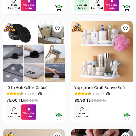
Videolu
Ücretsiz
Videolu
Hızlı
Hızlı
Ürün
Kargo!
Ürün
Teslimat
Teslimat
10 Lu Halı Koltuk Örtüsü
Yapışkanlı Craft Banyo Rafı
Kaydırmaz Cırtlı Pad
Organizer 1 Adet
4.7
/ 54
4.6
/ 28
75,00 TL
89,90 TL
120,00 TL
150,00 TL
Videolu
Hızlı
Hızlı
Ürün
Teslimat
Teslimat