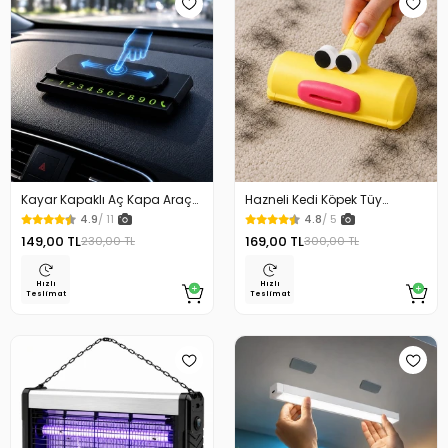
Kayar Kapaklı Aç Kapa Araç
Hazneli Kedi Köpek Tüy
Torpido Üstü Fosforlu
Temizleyici Kıl Toplayıcı Ördek
4.9
/ 11
4.8
/ 5
Numaratör Park Numaratörü
Tasarımlı
149,00 TL
169,00 TL
230,00 TL
300,00 TL
Hızlı
Hızlı
Teslimat
Teslimat