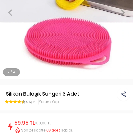
2 / 4
Silikon Bulaşık Süngeri 3 Adet
Yorum Yap
4.5
/ 6
59,95 TL
100,00 TL
Son 24 saatte
69
adet
satıldı.