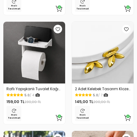
Hızlı
Hızlı
Teslimat
Teslimat
Raflı Yapışkanlı Tuvalet Kağıdı
2 Adet Kelebek Tasarım Klozet
Askılığı
Kaldırma Aparatı Gold Renk
5.0
/ 4
5.0
/ 7
159,00 TL
145,00 TL
230,00 TL
200,00 TL
Hızlı
Hızlı
Teslimat
Teslimat