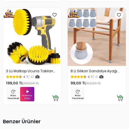
3 Lü Matkap Ucuna Takılan
8 Li Silikon Sandalye Ayağı
Temizlik Fırça Seti
Koruyucu Çizdirmez
4.7
/ 47
4.7
/ 31
199,00 TL
99,00 TL
300,00 TL
150,00 TL
Videolu
Hızlı
Hızlı
Ürün
Teslimat
Teslimat
Benzer Ürünler