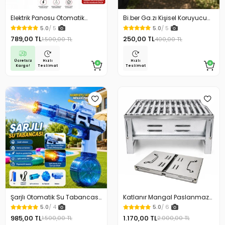
Elektrik Panosu Otomatik
Bi.ber Ga.zı Kişisel Koruyucu
Yangın Söndürücü Isıya
Ekipman Savunma İçin
5.0
/ 5
5.0
/ 5
Duyarlı Sigorta Kutusu Yangın
789,00 TL
250,00 TL
1.500,00 TL
400,00 TL
Söndürme Cihazı
Ücretsiz
Hızlı
Hızlı
Kargo!
Teslimat
Teslimat
Şarjlı Otomatik Su Tabancası
Katlanır Mangal Paslanmaz
Oyuncak Geniş Hazneli
Çelik Oluklu Izgara Galvanizli
5.0
/ 4
5.0
/ 6
Çelik Malzeme
985,00 TL
1.170,00 TL
1.500,00 TL
2.000,00 TL