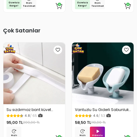
Ücretsiz
Ücretsiz
Hızlı
Hızlı
Kargo!
Kargo!
Teslimat
Teslimat
Çok Satanlar
Su sızdırmaz bant küvet
Vantuzlu Su Giderli Sabunluk
Tezgah tamir bandı
Kaymaz
4.8
/ 65
4.6
/ 53
95,00 TL
58,50 TL
200,00 TL
110,00 TL
Videolu
Hızlı
Hızlı