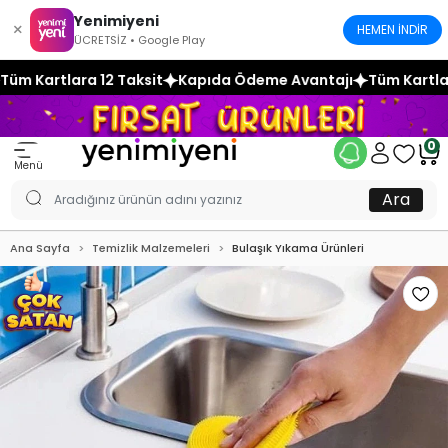
Yenimiyeni
×
HEMEN İNDİR
ÜCRETSİZ • Google Play
it
Kapıda Ödeme Avantajı
Tüm Kartlara 12 Taksit
Kapıda
0
Menü
Ara
Ana Sayfa
Temizlik Malzemeleri
Bulaşık Yıkama Ürünleri