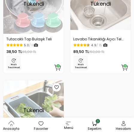
Tükendi
Tükendi
Tutacaklı Top Bulaşık Teli
Lavabo Tıkanıklığı Açıcı Tel
Paslanmaz Çelik Esnek
5.0
/ 1
4.9
/ 15
38,50 TL
89,50 TL
65,00 TL
150,00 TL
Hızlı
Hızlı
Teslimat
Teslimat
Tükendi
0
Menü
Anasayfa
Favoriler
Sepetim
Hesabım