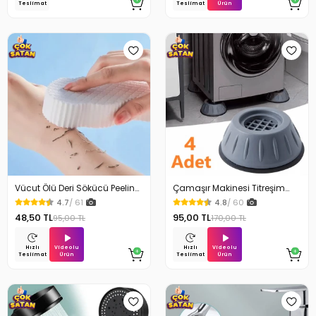
Ürün
Teslimat
Teslimat
Vücut Ölü Deri Sökücü Peeling
Çamaşır Makinesi Titreşim
Banyo Duş Süngeri
Engelleyici Stoper 4Lü
4.7
/ 61
4.8
/ 60
48,50 TL
95,00 TL
95,00 TL
170,00 TL
Videolu
Videolu
Hızlı
Hızlı
Ürün
Ürün
Teslimat
Teslimat