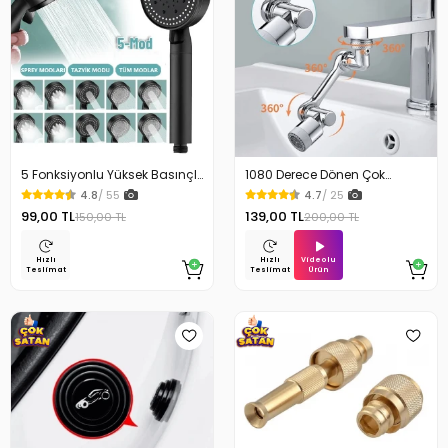
5 Fonksiyonlu Yüksek Basınçlı
1080 Derece Dönen Çok
Ayarlı Duş Başlığı
Fonksiyonlu Musluk Başlığı
4.8
/ 55
4.7
/ 25
99,00 TL
139,00 TL
150,00 TL
200,00 TL
Videolu
Hızlı
Hızlı
Ürün
Teslimat
Teslimat