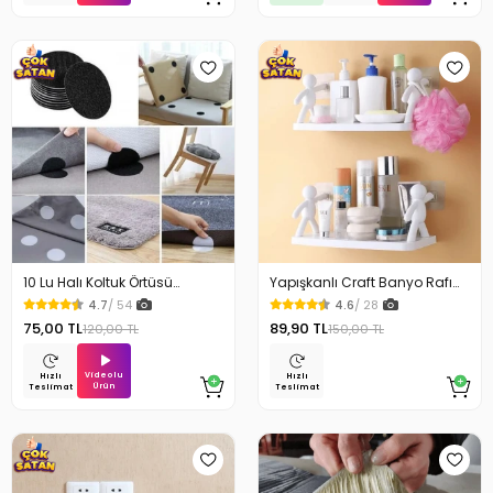
10 Lu Halı Koltuk Örtüsü
Yapışkanlı Craft Banyo Rafı
Kaydırmaz Cırtlı Pad
Organizer 1 Adet
4.7
/ 54
4.6
/ 28
75,00 TL
89,90 TL
120,00 TL
150,00 TL
Videolu
Hızlı
Hızlı
Ürün
Teslimat
Teslimat