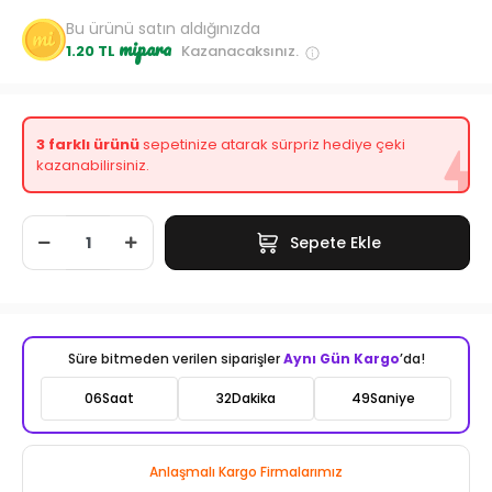
Bu ürünü satın aldığınızda
mipara
1.20 TL
Kazanacaksınız.
3 farklı ürünü
sepetinize atarak sürpriz hediye çeki
kazanabilirsiniz.
Sepete Ekle
Süre bitmeden verilen siparişler
Aynı Gün Kargo
’da!
06
Saat
32
Dakika
47
Saniye
Anlaşmalı Kargo Firmalarımız