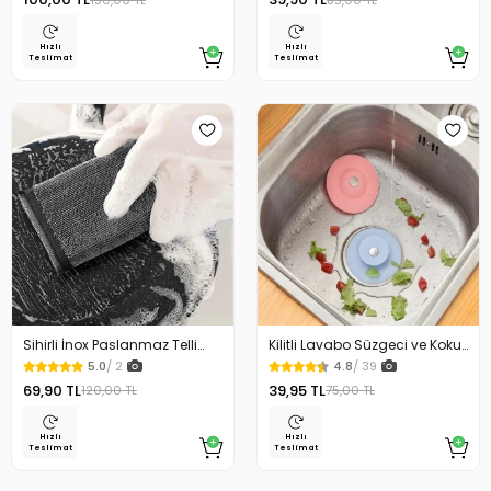
Hızlı
Hızlı
Teslimat
Teslimat
Sihirli İnox Paslanmaz Telli
Kilitli Lavabo Süzgeci ve Koku
Bulaşık Süngeri 2Li
Önleyici
5.0
/ 2
4.8
/ 39
69,90 TL
39,95 TL
120,00 TL
75,00 TL
Hızlı
Hızlı
Teslimat
Teslimat