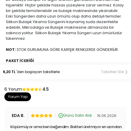
hijyeniktir. Hiçbir şekilde hassas yüzeylere zarar vermez. Kolay
bir şekilde temizlenebilir ve bulaşık makinesinde yıkanabilir.
Eski Süngerden daha uzun ömürlü olup daha detaylı temizler.
Silikon Bulaşık Yıkama Süngerini kaynamış suda dezenfekte
edebilir, Mikrodalga ve Bulaşık makinesine atmanızda bir
sakınca yoktur. Silikon Bulaşık Yıkama Süngeri uzun ömürlüdür
tükenmez.
NOT:
STOK DURUMUNA GÖRE KARIŞIK RENKLERDE GÖNDERİLİR.
PAKET İÇERİĞİ
3 Adet Bulaşık Yıkama Süngeri
6,20 TL
'den başlayan taksitlerle
Taksitleri Gör
ÖLÇÜLER RESİMDE BELİRTİLDİĞİ GİBİDİR.
6 Yorum
4.5
Yenimiyeni.com
, geniş ürün gamıyla ev yaşamınızı kolaylaştıran
Yorum Yap
pratik ve kullanışlı ürünlerin buluşma noktasıdır. Temizlik
aparatlarından pratik mutfak gereçlerine, oto aksesuarlarından yapı
market ürünlerine, evcil hayvan oyuncaklarından tasma ve tüy
EDA B.
16.06.2026
Ürünü Satın Aldı
toplama araçlarına, bebek ürünlerinden kamp eşyalarına kadar geniş
Köpürmüyor ama ben beğendim. Bakteri üretmiyor en azından.
bir yelpazede ürünler sunmaktayız. Yenimiyeni.com'da TV’de