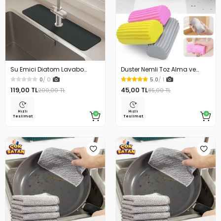
Su Emici Diatom Lavabo
Duster Nemli Toz Alma ve
Kenar Matı 38 x 13 cm
Silme Süngeri
0
/ 0
5.0
/ 1
119,00 TL
45,00 TL
200,00 TL
85,00 TL
Hızlı
Hızlı
Teslimat
Teslimat