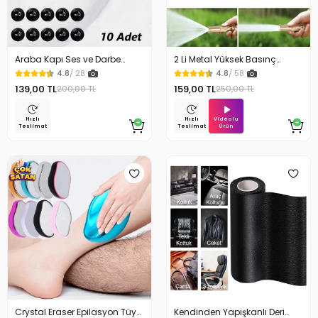
Araba Kapı Ses ve Darbe
2 Li Metal Yüksek Basınç
Emici Pad 10 Adet
Yağmurlamalı Hortum Ucu
4.8
/ 28
4.8
/ 58
139,00 TL
159,00 TL
200,00 TL
250,00 TL
Videolu
Hızlı
Hızlı
Ürün
Teslimat
Teslimat
Crystal Eraser Epilasyon Tüy
Kendinden Yapışkanlı Deri