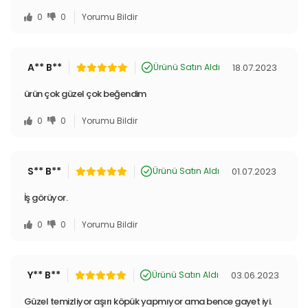
gördüğünüz, sosyal medyada rastladığınız, her yerde aradığınız
0
0
Yorumu Bildir
pratik ve işlevsel ürünleri bulabilirsiniz.
TV Ürünleri
,
En İlginç
Ürünler
ve
Değişik Aksesuarlar
, aradığınız fiyatlarla aynı çatı altında
sizleri bekliyor. Renkli ve fonksiyonel ürünlerin dünyasına
A** B**
18.07.2023
Yenimiyeni.com ile birlikte adım atın!
Ürünü Satın Aldı
ürün çok güzel çok beğendim
0
0
Yorumu Bildir
S** B**
01.07.2023
Ürünü Satın Aldı
İş görüyor.
0
0
Yorumu Bildir
Y** B**
03.06.2023
Ürünü Satın Aldı
Güzel temizliyor aşırı köpük yapmıyor ama bence gayet iyi.