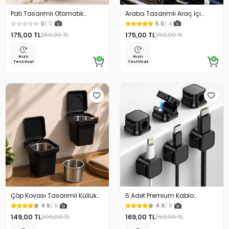
Pati Tasarımlı Otomatik
Araba Tasarımlı Araç İçi
Temizlenen Evcil Hayvan
Telefon Tutucu 360 Dönebilen
0
/ 0
5.0
/ 4
Fırçası
Ayarlı
175,00 TL
175,00 TL
250,00 TL
250,00 TL
Hızlı
Hızlı
Teslimat
Teslimat
Çöp Kovası Tasarımlı Küllük
6 Adet Premium Kablo
Duvar Masaüstü ve Araç İçin
Düzenleyici Kablo Tutucu
4.9
/ 8
4.9
/ 9
Uygun Kullanım
Mıknatıslı Kapak Özellikli
149,00 TL
169,00 TL
200,00 TL
250,00 TL