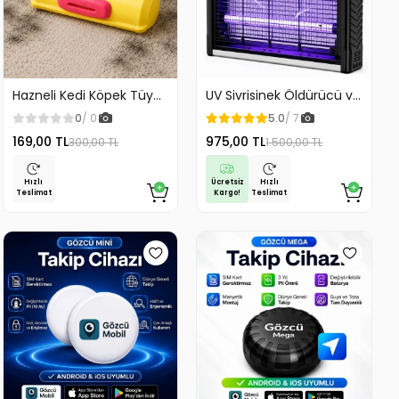
Hazneli Kedi Köpek Tüy
UV Sivrisinek Öldürücü ve
Temizleyici Kıl Toplayıcı
Yok Edici Elektrikli Mega
0
/ 0
5.0
/ 7
Ördek Tasarımlı
Boy Sinek Öldürücü
169,00 TL
975,00 TL
300,00 TL
1.500,00 TL
Cihaz Cız Lamba Mor Işık
Asılabilir Taşınabilir
Masaüstü
Ücretsiz
Hızlı
Hızlı
Kargo!
Teslimat
Teslimat