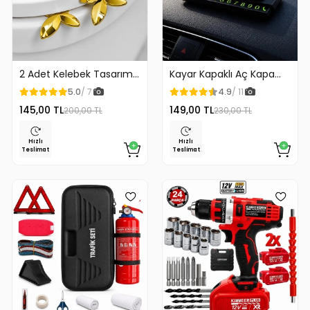
2 Adet Kelebek Tasarım
Kayar Kapaklı Aç Kapa
Klozet Kaldırma Aparatı
Araç Torpido Üstü
5.0
/ 7
4.9
/ 11
Gold Renk
Fosforlu Numaratör Park
145,00 TL
149,00 TL
200,00 TL
230,00 TL
Numaratörü
Hızlı
Hızlı
Teslimat
Teslimat