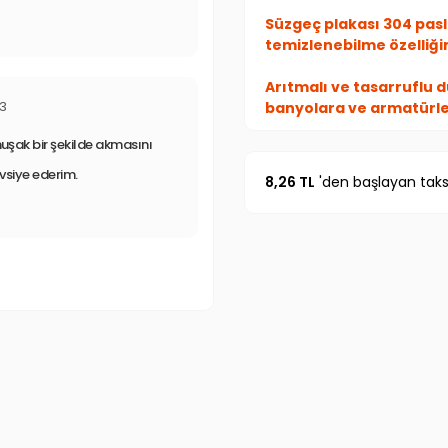
Süzgeç plakası 304 pas
temizlenebilme özelliğin
Arıtmalı ve tasarruflu 
23
banyolara ve armatürl
uşak bir şekilde akmasını
Ürün Özellikleri
vsiye ederim.
%50 Tasarruf sağl
8,26 TL
'den başlayan taksi
Masaj hissi verir
Sağlam kırılmaz m
Kolay temizlenebili
Yenimiyeni.com
, geniş ürün g
buluşma noktasıdır. Temizlik a
market ürünlerine, evcil hayv
ürünlerinden kamp eşyalarına 
TV’de gördüğünüz, sosyal medyad
bulabilirsiniz.
TV Ürünleri
,
En İ