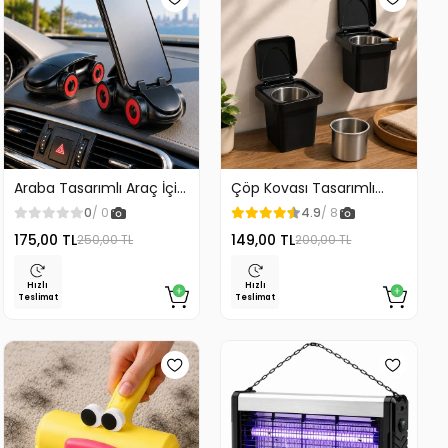
Araba Tasarımlı Araç İçi
Çöp Kovası Tasarımlı
Telefon Tutucu 360
Küllük Duvar Masaüstü
0
/ 0
4.9
/ 8
Dönebilen Ayarlı
ve Araç İçin Uygun
175,00 TL
149,00 TL
250,00 TL
200,00 TL
Kullanım
Hızlı
Hızlı
Teslimat
Teslimat