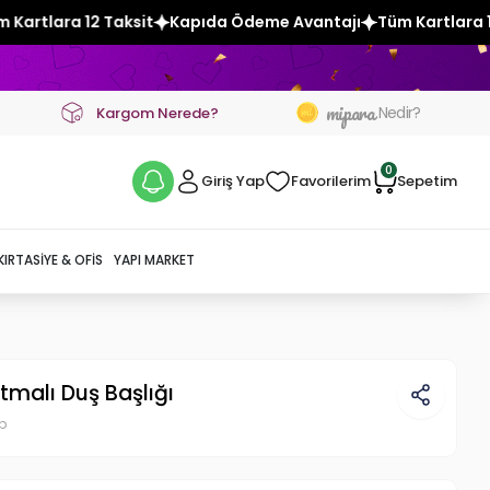
Kapıda Ödeme Avantajı
Tüm Kartlara 12 Taksit
Kapıda Ö
mipara
Nedir?
Kargom Nerede?
0
Giriş Yap
Favorilerim
Sepetim
KIRTASIYE & OFIS
YAPI MARKET
ıtmalı Duş Başlığı
p