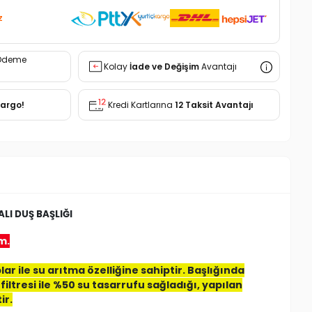
z
Ödeme
Kolay
İade ve Değişim
Avantajı
Kargo!
Kredi Kartlarına
12 Taksit Avantajı
LI DUŞ BAŞLIĞI
m.
ar ile su arıtma özelliğine sahiptir. Başlığında
filtresi ile %50 su tasarrufu sağladığı, yapılan
ir.