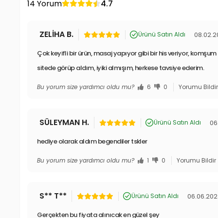
14 Yorum
4.7
ZELİHA B.
08.02.
Ürünü Satın Aldı
Çok keyifli bir ürün, masaj yapıyor gibi bir his veriyor, komşu
sitede görüp aldım, iyiki almışım, herkese tavsiye ederim.
Bu yorum size yardımcı oldu mu?
6
0
Yorumu Bildi
SÜLEYMAN H.
06
Ürünü Satın Aldı
hediye olarak aldım begendiler tskler
Bu yorum size yardımcı oldu mu?
1
0
Yorumu Bildir
S** T**
06.06.20
Ürünü Satın Aldı
Gerçekten bu fiyata alınıcak en güzel şey