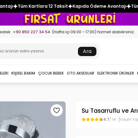
 12 Taksit
Kapıda Ödeme Avantajı
Tüm Kartlara 12 Taksit
estek:
+90 850 227 34 54
(Hafta içi 09:00 - 17:00) hizmet alabilirsiniz.
Ara
ELERI
KIŞISEL BAKIM
ÇOCUK BEBEK
OTO AKSESUAR
ELEKTRONIK ÜRÜNLER
Su Tasarruflu ve Ar
4.7
/ 14
Yorum Ya