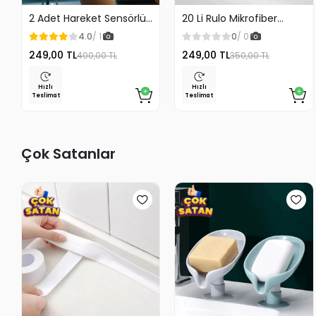
2 Adet Hareket Sensörlü
20 Li Rulo Mikrofiber
Lamba Merdiven Dolap
Temizlik Bezi 25x25 cm
4.0
/ 1
0
/ 0
Çalışma Masası Mutfak
Çok Amaçlı Kopart Kullan
249,00 TL
249,00 TL
400,00 TL
350,00 TL
Lambası Şarjlı Usb Led
Kaliteli
Lamba Beyaz
Hızlı
Hızlı
Teslimat
Teslimat
Çok Satanlar