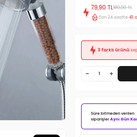
79,90 TL
180,00 TL
Son 24 saatte
41
a
3 farklı ürünü
sep
Süre bitmeden verilen
siparişler
Aynı Gün Ka