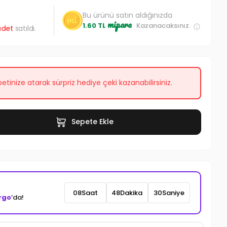
Bu ürünü satın aldığınızda
mipara
1.60 TL
Kazanacaksınız.
det
satıldı.
etinize atarak sürpriz hediye çeki kazanabilirsiniz.
Sepete Ekle
08
Saat
48
Dakika
28
Saniye
rgo
’da!