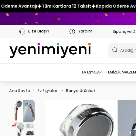
üm Kartlara 12 Taksit
Kapıda Ödeme Avantajı
Tüm Kartlara
Bize Ulaşın
Yardım
Sipariş ve D
EV EŞYALARI
TEMIZLIK MALZEM
Ana Sayfa
Ev Eşyaları
Banyo Ürünleri