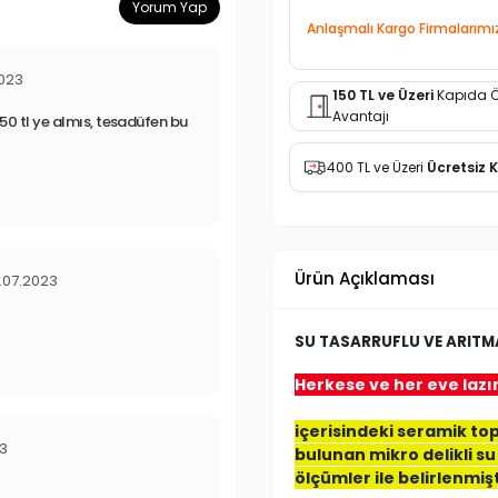
Yorum Yap
Anlaşmalı Kargo Firmalarımı
2023
150 TL ve Üzeri
Kapıda 
Avantajı
m 50 tl ye almıs, tesadüfen bu
400 TL ve Üzeri
Ücretsiz 
r
Ürün Açıklaması
.07.2023
SU TASARRUFLU VE ARITMA
Herkese ve her eve lazı
içerisindeki seramik topl
23
bulunan mikro delikli su 
ölçümler ile belirlenmişt