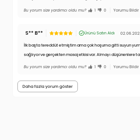
Bu yorum size yardımcı oldu mu?
1
0
Yorumu Bildir
S** B**
02.06.20
Ürünü Satın Aldı
İlk başta tereddüt etmiştim ama çok hoşuma gitti suyun yum
sağlıyor ve gerçekten masaj etkisi var. Almayı düşünenlere ta
Bu yorum size yardımcı oldu mu?
1
0
Yorumu Bildir
Daha fazla yorum göster