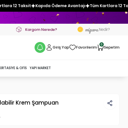
apıda Ödeme Avantajı
Tüm Kartlara 12 Taksit
Kapıda Ödem
mipara
Nedir?
Kargom Nerede?
0
Giriş Yap
Favorilerim
Sepetim
KIRTASIYE & OFIS
YAPI MARKET
ulabilir Krem Şampuan
p