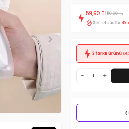
59,90 TL
110,00 TL
Son 24 saatte
49
3 farklı ürünü
sep
Şi