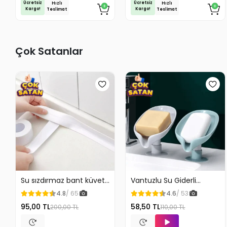
Ücretsiz
Ücretsiz
Hızlı
Hızlı
Kargo!
Kargo!
Teslimat
Teslimat
Çok Satanlar
Su sızdırmaz bant küvet
Vantuzlu Su Giderli
Tezgah tamir bandı
Sabunluk Kaymaz
4.8
/ 65
4.6
/ 53
95,00 TL
58,50 TL
200,00 TL
110,00 TL