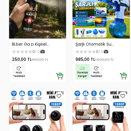
Bi.ber Ga.zı Kişisel
Şarjlı Otomatik Su
Koruyucu Ekipman
Tabancası Oyuncak
0
/ 0
0
/ 0
Savunma İçin
Geniş Hazneli
250,00 TL
985,00 TL
400,00 TL
1.500,00 TL
Ücretsiz
Hızlı
Hızlı
Kargo!
Teslimat
Teslimat