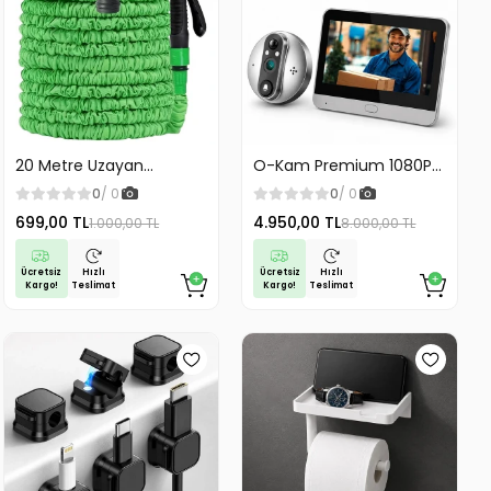
20 Metre Uzayan
O-Kam Premium 1080P
Tabancalı Hortum Magic
Full HD Kayıt Yapabilen
0
/ 0
0
/ 0
Hose Bahçe Hortumu
Wifi Kameralı Kapı Zili
699,00 TL
4.950,00 TL
1.000,00 TL
8.000,00 TL
Sulama Hortumu
Görüntülü Kapı Dürbünü
Hareket Algılama İki
Yönlü Görüşme
Ücretsiz
Ücretsiz
Hızlı
Hızlı
Kargo!
Kargo!
Teslimat
Teslimat