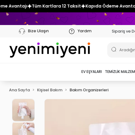
Kartlara 12 Taksit
Kapıda Ödeme Avantajı
Tüm Kartlara 12
Bize Ulaşın
Yardım
Sipariş ve D
EV EŞYALARI
TEMIZLIK MALZEM
Ana Sayfa
Kişisel Bakım
Bakım Organizerleri