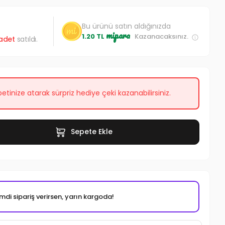
Bu ürünü satın aldığınızda
mipara
1.20 TL
Kazanacaksınız.
adet
satıldı.
etinize atarak sürpriz hediye çeki kazanabilirsiniz.
Sepete Ekle
mdi sipariş verirsen, yarın kargoda!