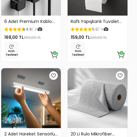
6 Adet Premium Kablo
Raflı Yapışkanlı Tuvalet
Düzenleyici Kablo
Kağıdı Askılığı
4.9
/ 9
5.0
/ 4
Tutucu Mıknatıslı Kapak
169,00 TL
159,00 TL
250,00 TL
230,00 TL
Özellikli
Hızlı
Hızlı
Teslimat
Teslimat
2 Adet Hareket Sensörlü
20 Li Rulo Mikrofiber