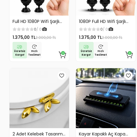
Full HD 1080P Wifi Şarjlı
1080P Full HD Wifi Şarjlı
Mini Güvenlik Kamerası
Mini Güvenlik Kamerası
0
/ 0
0
/ 0
Geniş Açılı Balık Gözü
Geniş Açılı Balık Gözü
1.375,00 TL
1.375,00 TL
2.000,00 TL
2.000,00 TL
Maksimum Görüntü
Maksimum Görüntü
Kalitesi
Kalitesi
Ücretsiz
Ücretsiz
Hızlı
Hızlı
Kargo!
Kargo!
Teslimat
Teslimat
2 Adet Kelebek Tasarım
Kayar Kapaklı Aç Kapa