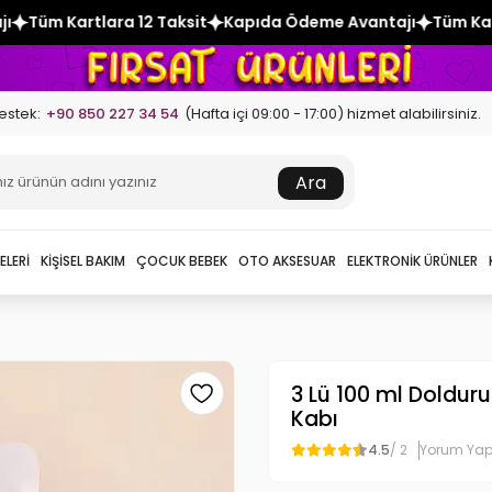
 Taksit
Kapıda Ödeme Avantajı
Tüm Kartlara 12 Taksit
K
estek:
+90 850 227 34 54
(Hafta içi 09:00 - 17:00) hizmet alabilirsiniz.
Ara
ELERI
KIŞISEL BAKIM
ÇOCUK BEBEK
OTO AKSESUAR
ELEKTRONIK ÜRÜNLER
3 Lü 100 ml Doldur
Kabı
4.5
/ 2
Yorum Ya