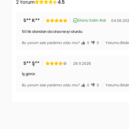
2 Yorum
4.5
S** K**
04.06.20
Ürünü Satın Aldı
50 lik olandan da olsa ne iyi olurdu
Bu yorum size yardımcı oldu mu?
0
0
Yorumu Bildi
S** Ş**
26.11.2025
İş görür.
Bu yorum size yardımcı oldu mu?
0
0
Yorumu Bildi