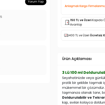
Yorum Yap
Anlaşmalı Kargo Firmalarımı
25
150 TL ve Üzeri
Kapıda 
Avantajı
r
400 TL ve Üzeri
Ücretsiz 
Ürün Açıklaması
r
3 Lü 100 ml Doldurul
Seyahatinizde veya günlük
pratik bir şekilde taşımak 
mükemmel bir çözümdür. Bu 
taşımanıza olanak tanır,
Doldurulabilir ve Tekrar 
kap, sıvıları kolayca dold