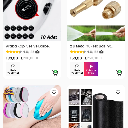
Araba Kapı Ses ve Darbe
2 Li Metal Yüksek Basınç
Emici Pad 10 Adet
Yağmurlamalı Hortum Ucu
4.8
/ 28
4.8
/ 58
139,00 TL
159,00 TL
200,00 TL
250,00 TL
Videolu
Hızlı
Hızlı
Ürün
Teslimat
Teslimat