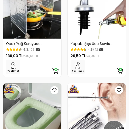
Ocak Yağ Koruyucu
Kapaklı Şişe Ucu Servis
Alüminyum Levha 32.5 x 84
Aparatı Yağdanlık Tıpa
4.3
/ 28
4.8
/ 12
Cm
139,00 TL
29,50 TL
240,00 TL
50,00 TL
Hızlı
Hızlı
Teslimat
Teslimat