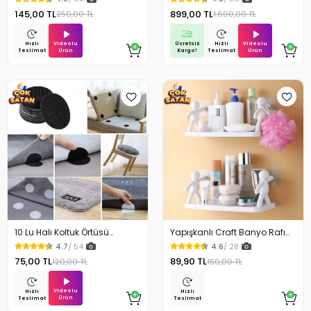
145,00 TL
899,00 TL
250,00 TL
1.600,00 TL
Videolu
Ücretsiz
Videolu
Hızlı
Hızlı
Ürün
Kargo!
Ürün
Teslimat
Teslimat
10 Lu Halı Koltuk Örtüsü
Yapışkanlı Craft Banyo Rafı
Kaydırmaz Cırtlı Pad
Organizer 1 Adet
4.7
/ 54
4.6
/ 28
75,00 TL
89,90 TL
120,00 TL
150,00 TL
Videolu
Hızlı
Hızlı
Ürün
Teslimat
Teslimat