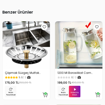
Benzer Ürünler
Çöpmak Süzgeç Mutfak
1200 Ml Borosilikat Cam
Lavabo Sifon Gider Metal Tıpa
Sürahi
5.0
/ 3
0
/ 0
Süzgeci 8 cm
175,00 TL
199,00 TL
250,00 TL
400,00 TL
Videolu
Hızlı
Hızlı
Ürün
Teslimat
Teslimat