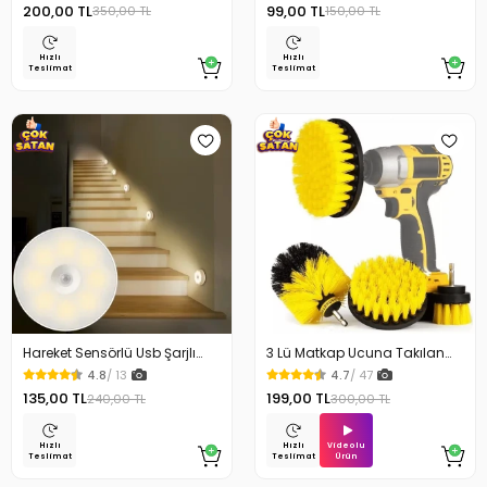
200,00 TL
99,00 TL
350,00 TL
150,00 TL
Hızlı
Hızlı
Teslimat
Teslimat
Hareket Sensörlü Usb Şarjlı
3 Lü Matkap Ucuna Takılan
Beyaz Led Işık Lamba
Temizlik Fırça Seti
4.8
/ 13
4.7
/ 47
135,00 TL
199,00 TL
240,00 TL
300,00 TL
Videolu
Hızlı
Hızlı
Ürün
Teslimat
Teslimat