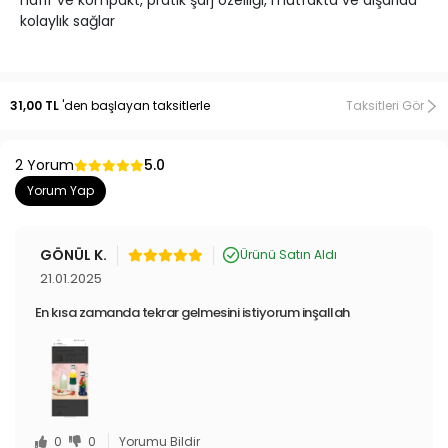
hafif ve kompakt, pratik şarj özelliği, mutfakta ve dışarıda
kolaylık sağlar
31,00 TL
'den başlayan taksitlerle
Taksitleri Gör
2 Yorum
5.0
Yorum Yap
GÖNÜL K.
Ürünü Satın Aldı
21.01.2025
En kısa zamanda tekrar gelmesini istiyorum inşallah
0
0
Yorumu Bildir