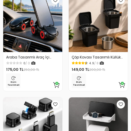
Araba Tasarımlı Araç İçi
Çöp Kovası Tasarımlı Küllük
Telefon Tutucu 360 Dönebilen
Duvar Masaüstü ve Araç İçin
0
/ 0
4.9
/ 8
Ayarlı
Uygun Kullanım
175,00 TL
149,00 TL
250,00 TL
200,00 TL
Hızlı
Hızlı
Teslimat
Teslimat