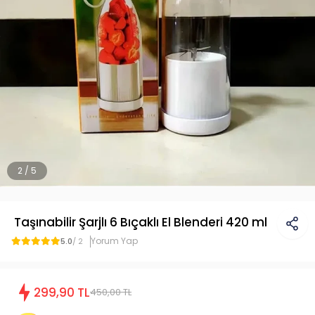
2 / 5
Taşınabilir Şarjlı 6 Bıçaklı El Blenderi 420 ml
Yorum Yap
5.0
/ 2
299,90 TL
450,00 TL