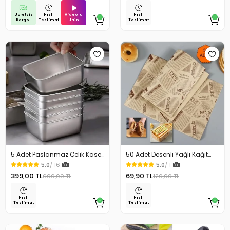
Ücretsiz
Videolu
Hızlı
Hızlı
Kargo!
Ürün
Teslimat
Teslimat
5 Adet Paslanmaz Çelik Kase
50 Adet Desenli Yağlı Kağıt
Çelik Kamp Yemek Tabağı
Vintage Gazete Sunum
5.0
/ 16
5.0
/ 1
Kağıdı Servis Kağıdı
399,00 TL
69,90 TL
600,00 TL
120,00 TL
Hızlı
Hızlı
Teslimat
Teslimat