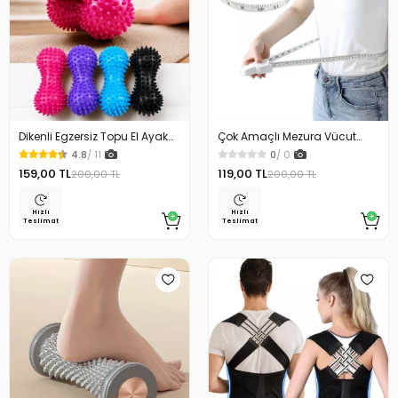
Dikenli Egzersiz Topu El Ayak
Çok Amaçlı Mezura Vücut
Topuk Dikeni Masaj Duyu
Ölçüm Aleti Bel Ölçme Metresi
4.8
/ 11
0
/ 0
Topu
Mezura Terzi Ölçü Metresi
159,00 TL
119,00 TL
200,00 TL
200,00 TL
Hızlı
Hızlı
Teslimat
Teslimat