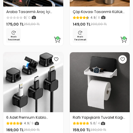
Araba Tasarımlı Araç İçi
Çöp Kovası Tasarımlı Küllük
Telefon Tutucu 360 Dönebilen
Duvar Masaüstü ve Araç İçin
0
/ 0
4.9
/ 8
Ayarlı
Uygun Kullanım
175,00 TL
149,00 TL
250,00 TL
200,00 TL
Hızlı
Hızlı
Teslimat
Teslimat
6 Adet Premium Kablo
Raflı Yapışkanlı Tuvalet Kağıdı
Düzenleyici Kablo Tutucu
Askılığı
4.9
/ 9
5.0
/ 4
Mıknatıslı Kapak Özellikli
169,00 TL
159,00 TL
250,00 TL
230,00 TL