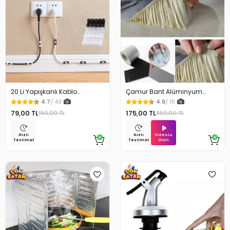
20 Li Yapışkanlı Kablo
Çamur Bant Alüminyum
Sabitleyici Şeffaf Klips
İzolasyon Tamir Bandı 5 Mt
4.7
/ 43
4.9
/ 15
79,00 TL
175,00 TL
150,00 TL
350,00 TL
Videolu
Hızlı
Hızlı
Ürün
Teslimat
Teslimat