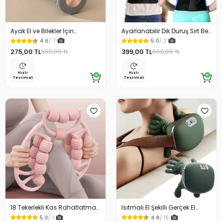
Ayak El ve Bilekler İçin
Ayarlanabilir Dik Duruş Sırt Bel
Yuvarlamalı Masaj Aleti
Korsesi Kadın Erkek
4.6
/ 7
5.0
/ 2
Manuel Refleksoloji ve Kas
Kamburluk Önleyici Sırt Ağrısı
275,00 TL
399,00 TL
500,00 TL
600,00 TL
Rahatlatıcı Masaj Aparatı
Giderici
Hızlı
Hızlı
Teslimat
Teslimat
18 Tekerlekli Kas Rahatlatma
Isıtmalı El Şekilli Gerçek El
Selülit Masaj Aleti Bacak
Hissiyatlı Ovmalı Şarjlı Masaj
5.0
/ 1
4.8
/ 15