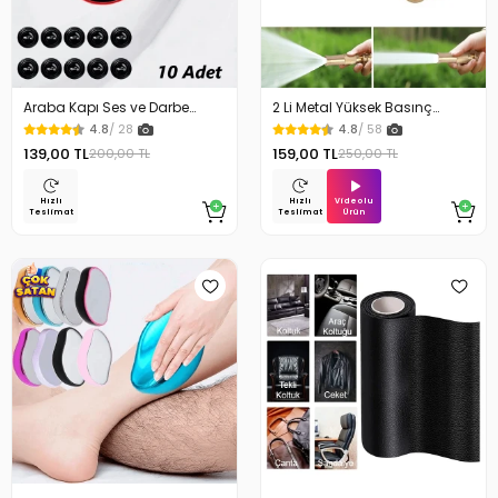
Araba Kapı Ses ve Darbe
2 Li Metal Yüksek Basınç
Emici Pad 10 Adet
Yağmurlamalı Hortum Ucu
4.8
/ 28
4.8
/ 58
139,00 TL
159,00 TL
200,00 TL
250,00 TL
Videolu
Hızlı
Hızlı
Ürün
Teslimat
Teslimat