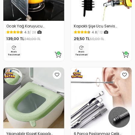
Ocak Yağ Koruyucu
Kapaklı Şişe Ucu Servis
Alüminyum Levha 32.5 x 84
Aparatı Yağdanlık Tıpa
4.3
/ 28
4.8
/ 12
Cm
139,00 TL
29,50 TL
240,00 TL
50,00 TL
Hızlı
Hızlı
Teslimat
Teslimat
Yıkanabilir Klozet Kapağı
6 Parça Paslanmaz Çelik