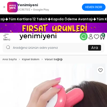
Yenimiyeni
×
HEMEN İNDİR
ÜCRETSİZ • Google Play
 Taksit
Kapıda Ödeme Avantajı
Tüm Kartlara 12 Taksit
K
0
Menü
Ara
Ana Sayfa
Kişisel Bakım
Vücut Sağlığı