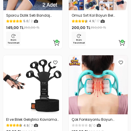
Sporcu Dizlik Seti Bandaj
Omuz Sırt Kol Boyun Bel
Menisküs Diz Kapağı
Kelebek Masaj Aleti
5.0
/ 2
4.9
/ 17
Koruyucu Yaralanma
145,00 TL
200,00 TL
250,00 TL
350,00 TL
Bandajı
Hızlı
Hızlı
Teslimat
Teslimat
El ve Bilek Geliştirici Kavrama
Çok Fonksiyonlu Boyun
Güçlendirici
Bacak Omuz Masaj Aleti
4.9
/ 7
0
/ 0