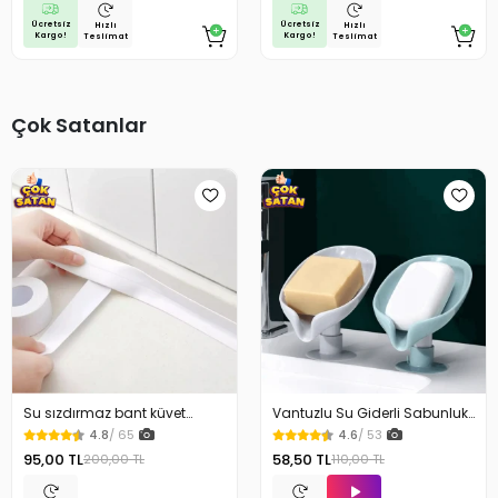
Ücretsiz
Ücretsiz
Hızlı
Hızlı
Kargo!
Kargo!
Teslimat
Teslimat
Çok Satanlar
Su sızdırmaz bant küvet
Vantuzlu Su Giderli Sabunluk
Tezgah tamir bandı
Kaymaz
4.8
/ 65
4.6
/ 53
95,00 TL
58,50 TL
200,00 TL
110,00 TL