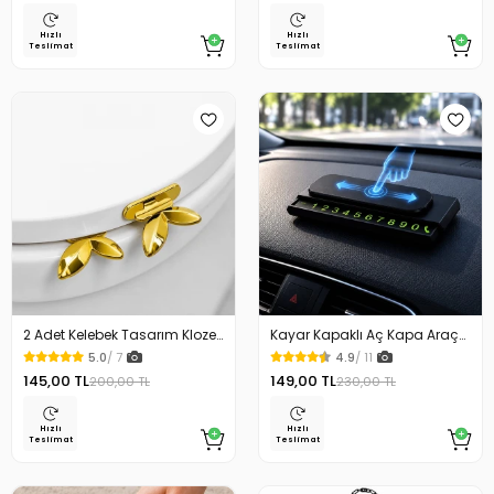
Hızlı
Hızlı
Teslimat
Teslimat
2 Adet Kelebek Tasarım Klozet
Kayar Kapaklı Aç Kapa Araç
Kaldırma Aparatı Gold Renk
Torpido Üstü Fosforlu
5.0
/ 7
4.9
/ 11
Numaratör Park Numaratörü
145,00 TL
149,00 TL
200,00 TL
230,00 TL
Hızlı
Hızlı
Teslimat
Teslimat