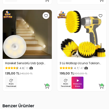
Hareket Sensörlü Usb Şarjlı
3 Lü Matkap Ucuna Takılan
Beyaz Led Işık Lamba
Temizlik Fırça Seti
4.8
/ 13
4.7
/ 47
135,00 TL
199,00 TL
240,00 TL
300,00 TL
Videolu
Hızlı
Hızlı
Ürün
Teslimat
Teslimat
Benzer Ürünler